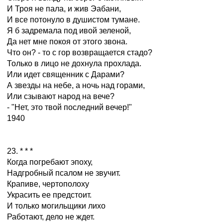
И Троя не пала, и жив Эабани,
И все потонуло в душистом тумане.
Я б задремала под ивой зеленой,
Да нет мне покоя от этого звона.
Что он? - то с гор возвращается стадо?
Только в лицо не дохнула прохлада.
Или идет священник с Дарами?
А звезды на небе, а ночь над горами,
Или сзывают народ на вече?
- "Нет, это твой последний вечер!"
1940
23. * * *
Когда погребают эпоху,
Надгробный псалом не звучит.
Крапиве, чертополоху
Украсить ее предстоит.
И только могильщики лихо
Работают, дело не ждет.