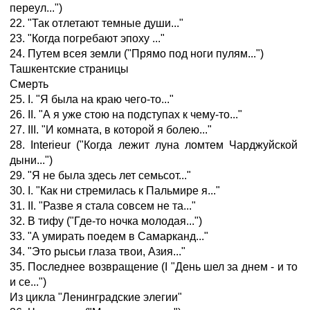
переул...")
22. "Так отлетают темные души..."
23. "Когда погребают эпоху ..."
24. Путем всея земли ("Прямо под ноги пулям...")
Ташкентские страницы
Смерть
25. I. "Я была на краю чего-то..."
26. II. "А я уже стою на подступах к чему-то..."
27. III. "И комната, в которой я болею..."
28. Interieur ("Когда лежит луна ломтем Чарджуйской
дыни...")
29. "Я не была здесь лет семьсот..."
30. I. "Как ни стремилась к Пальмире я..."
31. II. "Разве я стала совсем не та..."
32. В тифу ("Где-то ночка молодая...")
33. "А умирать поедем в Самарканд..."
34. "Это рысьи глаза твои, Азия..."
35. Последнее возвращение (I "День шел за днем - и то
и се...")
Из цикла "Ленинградские элегии"