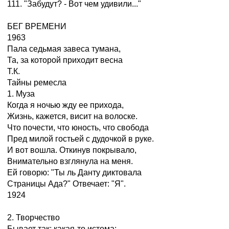
111. "Забудут? - Вот чем удивили..."
БЕГ ВРЕМЕНИ
1963
Пала седьмая завеса тумана,
Та, за которой приходит весна
Т.К.
Тайны ремесла
1. Муза
Когда я ночью жду ее прихода,
Жизнь, кажется, висит на волоске.
Что почести, что юность, что свобода
Пред милой гостьей с дудочкой в руке.
И вот вошла. Откинув покрывало,
Внимательно взглянула на меня.
Ей говорю: "Ты ль Данту диктовала
Страницы Ада?" Отвечает: "Я".
1924
2. Творчество
Бывает так: какая-то истома;