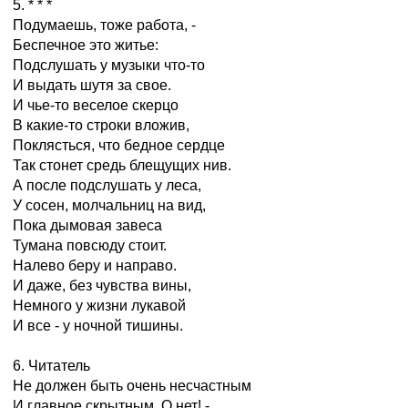
5. * * *
Подумаешь, тоже работа, -
Беспечное это житье:
Подслушать у музыки что-то
И выдать шутя за свое.
И чье-то веселое скерцо
В какие-то строки вложив,
Поклясться, что бедное сердце
Так стонет средь блещущих нив.
А после подслушать у леса,
У сосен, молчальниц на вид,
Пока дымовая завеса
Тумана повсюду стоит.
Налево беру и направо.
И даже, без чувства вины,
Немного у жизни лукавой
И все - у ночной тишины.
6. Читатель
Не должен быть очень несчастным
И главное скрытным. О нет! -