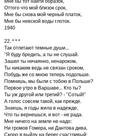
Мне бы тот найти образок,
Оттого что мой близок срок,
Мне бы снова мой черный платок,
Мне бы невской воды глоток.
1940
22. * * *
Так отлетают темные души...
"Я буду бредить, а ты не слушай.
Зашел ты нечаянно, ненароком,
Ты никаким ведь не связан сроком,
Побудь же со мною теперь подольше.
Помнишь, мы были с тобою в Польше?
Первое утро в Варшаве... Кто ты?
Ты уж другой или третий? - "Сотый!"
А голос совсем такой, как прежде.
Знаешь, я годы жила в надежде,
Что ты вернешься, и вот - не рада.
Мне ничего на земле не надо:
Ни громов Гомера, ни Дантова дива.
Скоро я выйду на берег счастливый: