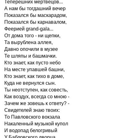
Теперешних мертвецов...
А нам бы тогдашний вечер
Показался бы маскарадом,
Показался бы карнавалом,
Феерией grand-gala...
От дома того - ни щепки,
Та вырублена аллея,
Давно опочили в музее
Те шляпы и башмачки.
Кто знает, как пусто небо
На месте упавшей башни,
Кто знает, как тихо в доме,
Куда не вернулся сын.
Ты неотступен, как совесть,
Как воздух, всегда со мною -
Зачем же зовешь к ответу? -
Свидетелей знаю твоих:
То Павловского вокзала
Накаленный музыкой купол
И водопад белогривый
У Бабловского дворца.