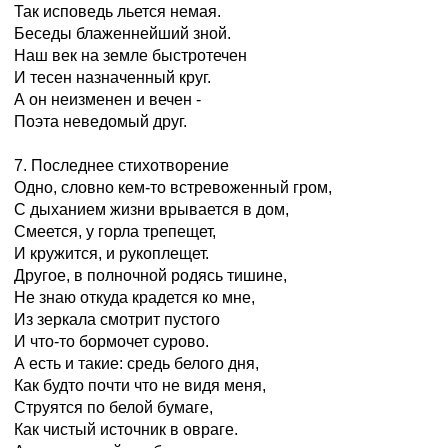
Так исповедь льется немая.
Беседы блаженнейший зной.
Наш век на земле быстротечен
И тесен назначенный круг.
А он неизменен и вечен -
Поэта неведомый друг.
7. Последнее стихотворение
Одно, словно кем-то встревоженный гром,
С дыханием жизни врывается в дом,
Смеется, у горла трепещет,
И кружится, и рукоплещет.
Другое, в полночной родясь тишине,
Не знаю откуда крадется ко мне,
Из зеркала смотрит пустого
И что-то бормочет сурово.
А есть и такие: средь белого дня,
Как будто почти что не видя меня,
Струятся по белой бумаге,
Как чистый источник в овраге.