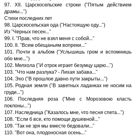
97. XII. Царскосельские строки ("Пятым действием
драмы...")
Стихи последних лет
98. Царскосельская ода ("Настоящую оду...")
Из "Черных песен..."
99. I. "Прав, что не взял меня с собой..."
100. II. "Всем обещаньям вопреки..."
101. Почти в альбом ("Услышишь гром и вспомнишь
обо мне...")
102. Мелхола ("И отрок играет безумцу царю...")
103. "Что нам разлука? - Лихая забава..."
104. Эхо ("В прошлое давно пути закрыты...")
105. Родная земля ("В заветных ладанках не носим на
груди...")
106. Последняя роза ("Мне с Морозовою класть
поклоны...")
107. Наследница ("Казалось мне, что песня спета...")
108. "Если б все, кто помощи душевной..."
109. "Так не зря мы вместе бедовали..."
110. "Вот она, плодоносная осень..."