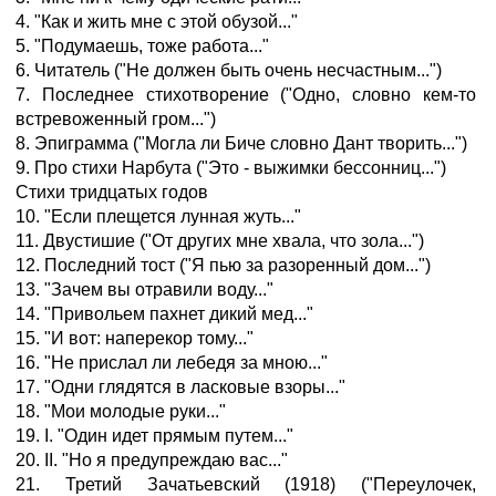
4. "Как и жить мне с этой обузой..."
5. "Подумаешь, тоже работа..."
6. Читатель ("Не должен быть очень несчастным...")
7. Последнее стихотворение ("Одно, словно кем-то
встревоженный гром...")
8. Эпиграмма ("Могла ли Биче словно Дант творить...")
9. Про стихи Нарбута ("Это - выжимки бессонниц...")
Стихи тридцатых годов
10. "Если плещется лунная жуть..."
11. Двустишие ("От других мне хвала, что зола...")
12. Последний тост ("Я пью за разоренный дом...")
13. "Зачем вы отравили воду..."
14. "Привольем пахнет дикий мед..."
15. "И вот: наперекор тому..."
16. "Не прислал ли лебедя за мною..."
17. "Одни глядятся в ласковые взоры..."
18. "Мои молодые руки..."
19. I. "Один идет прямым путем..."
20. II. "Но я предупреждаю вас..."
21. Третий Зачатьевский (1918) ("Переулочек,