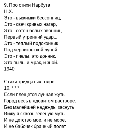
9. Про стихи Нарбута
Н.Х.
Это - выжимки бессонниц,
Это - свеч кривых нагар,
Это - сотен белых звонниц
Первый утренний удар...
Это - теплый подоконник
Под черниговской луной,
Это - пчелы, это донник,
Это пыль, и мрак, и зной.
1940
Стихи тридцатых годов
10. * * *
Если плещется лунная жуть,
Город весь в ядовитом растворе.
Без малейшей надежды заснуть
Вижу я сквозь зеленую муть
И не детство мое, и не море,
И не бабочек брачный полет