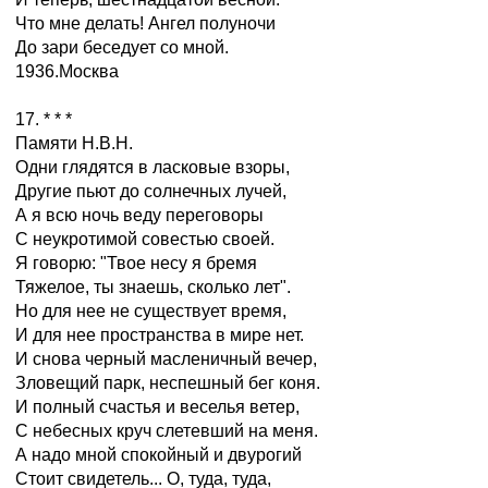
Что мне делать! Ангел полуночи
До зари беседует со мной.
1936.Москва
17. * * *
Памяти Н.В.Н.
Одни глядятся в ласковые взоры,
Другие пьют до солнечных лучей,
А я всю ночь веду переговоры
С неукротимой совестью своей.
Я говорю: "Твое несу я бремя
Тяжелое, ты знаешь, сколько лет".
Но для нее не существует время,
И для нее пространства в мире нет.
И снова черный масленичный вечер,
Зловещий парк, неспешный бег коня.
И полный счастья и веселья ветер,
С небесных круч слетевший на меня.
А надо мной спокойный и двурогий
Стоит свидетель... О, туда, туда,