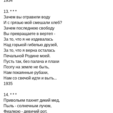
1934
13. * * *
Зачем вы отравили воду
И с грязью мой смешали хлеб?
Зачем последнюю свободу
Вы превращаете в вертеп -
За то, что я не издевалась
Над горькой гибелью друзей,
За то, что я верна осталась
Печальной Родине моей.
Пусть так, без палача и плахи
Поэту на земле не быть,
Нам покаянные рубахи,
Нам со свечой идти и выть...
1935
14. * * *
Привольем пахнет дикий мед,
Пыль - солнечным лучом,
Фиалкою - девичий рот,