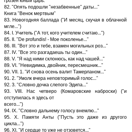
грозен юный царь.
82. "Опять подошли "незабвенные" даты..."
Книга "Венок мертвым"
83. Новогодняя баллада ("И месяц, скучая в облачной
мгле...")
84. I. Учитель ("А тот, кого учителем считаю...")
85. II. "De profundis! - Мое поколенье..."
86. III. "Вот это и тебе, взамен могильных роз..."
87. IV. "Все это разгадаешь ты один..."
88. V. "Я над ними склонюсь, как над чашей..."
89. VI. "Невидимка, двойник, пересмешник..."
90. VII. 1. "И снова осень валит Тамерланом..."
91. 2. "Умолк вчера неповторимый голос..."
92. 3. "Словно дочка слепого Эдипа..."
93. VIII. Нас четверо (Комаровские наброски) ("и
отступилась я здесь от
всего...")
94. IX. "Словно дальнему голосу внемлю..."
95. X. Памяти Анты ("Пусть это даже из другого
цикла...")
96. XI. "И сердце то уже не отзовется..."