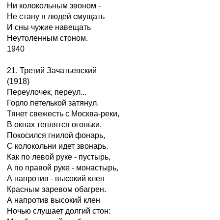
Ни колокольным звоном -
Не стану я людей смущать
И сны чужие навещать
Неутоленным стоном.
1940
21. Третий Зачатьевский
(1918)
Переулочек, переул...
Горло петелькой затянул.
Тянет свежесть с Москва-реки,
В окнах теплятся огоньки.
Покосился гнилой фонарь,
С колокольни идет звонарь.
Как по левой руке - пустырь,
А по правой руке - монастырь,
А напротив - высокий клен
Красным заревом обагрен.
А напротив высокий клен
Ночью слушает долгий стон: