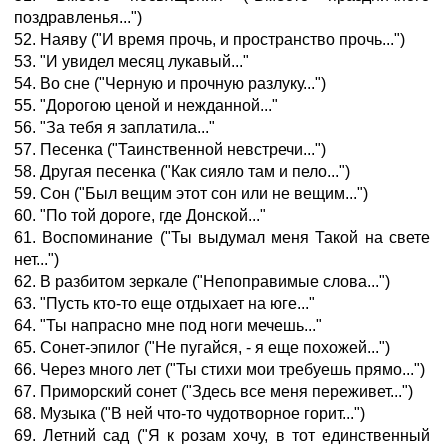
поздравленья...")
52. Наяву ("И время прочь, и пространство прочь...")
53. "И увидел месяц лукавый..."
54. Во сне ("Черную и прочную разлуку...")
55. "Дорогою ценой и нежданной..."
56. "За тебя я заплатила..."
57. Песенка ("Таинственной невстречи...")
58. Другая песенка ("Как сияло там и пело...")
59. Сон ("Был вещим этот сон или не вещим...")
60. "По той дороге, где Донской..."
61. Воспоминание ("Ты выдумал меня Такой на свете
нет...")
62. В разбитом зеркале ("Непоправимые слова...")
63. "Пусть кто-то еще отдыхает на юге..."
64. "Ты напрасно мне под ноги мечешь..."
65. Сонет-эпилог ("Не пугайся, - я еще похожей...")
66. Через много лет ("Ты стихи мои требуешь прямо...")
67. Приморский сонет ("Здесь все меня переживет...")
68. Музыка ("В ней что-то чудотворное горит...")
69. Летний сад ("Я к розам хочу, в тот единственный