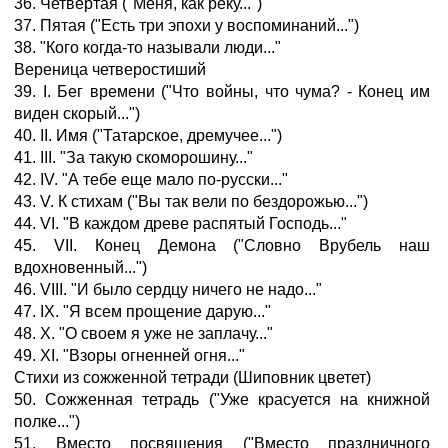
36. Четвертая ("Меня, как реку...")
37. Пятая ("Есть три эпохи у воспоминаний...")
38. "Кого когда-то называли люди..."
Вереница четверостиший
39. I. Бег времени ("Что войны, что чума? - Конец им
виден скорый...")
40. II. Имя ("Татарское, дремучее...")
41. III. "За такую скоморошину..."
42. IV. "А тебе еще мало по-русски..."
43. V. К стихам ("Вы так вели по бездорожью...")
44. VI. "В каждом древе распятый Господь..."
45. VII. Конец Демона ("Словно Врубель наш
вдохновенный...")
46. VIII. "И было сердцу ничего не надо..."
47. IX. "Я всем прощение дарую..."
48. X. "О своем я уже не заплачу..."
49. XI. "Взоры огненней огня..."
Стихи из сожженной тетради (Шиповник цветет)
50. Сожженная тетрадь ("Уже красуется на книжной
полке...")
51. Вместо посвящения ("Вместо праздничного