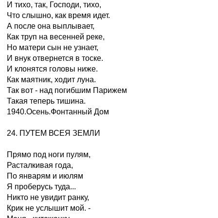
И тихо, так, Господи, тихо,
Что слышно, как время идет.
А после она выплывает,
Как труп на весенней реке,
Но матери сын не узнает,
И внук отвернется в тоске.
И клонятся головы ниже.
Как маятник, ходит луна.
Так вот - над погибшим Парижем
Такая теперь тишина.
1940.Осень.Фонтанный Дом
24. ПУТЕМ ВСЕЯ ЗЕМЛИ
Прямо под ноги пулям,
Расталкивая года,
По январям и июлям
Я проберусь туда...
Никто не увидит ранку,
Крик не услышит мой. -