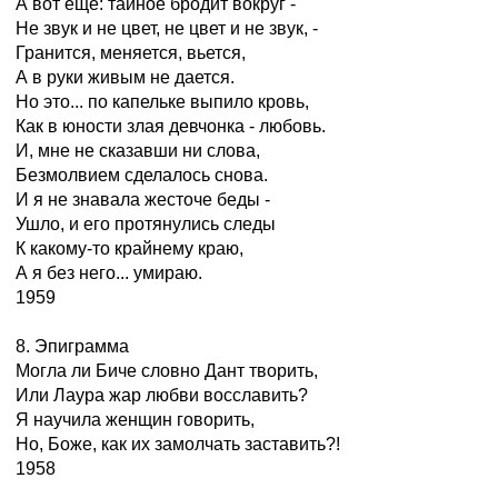
А вот еще: тайное бродит вокруг -
Не звук и не цвет, не цвет и не звук, -
Гранится, меняется, вьется,
А в руки живым не дается.
Но это... по капельке выпило кровь,
Как в юности злая девчонка - любовь.
И, мне не сказавши ни слова,
Безмолвием сделалось снова.
И я не знавала жесточе беды -
Ушло, и его протянулись следы
К какому-то крайнему краю,
А я без него... умираю.
1959
8. Эпиграмма
Могла ли Биче словно Дант творить,
Или Лаура жар любви восславить?
Я научила женщин говорить,
Но, Боже, как их замолчать заставить?!
1958