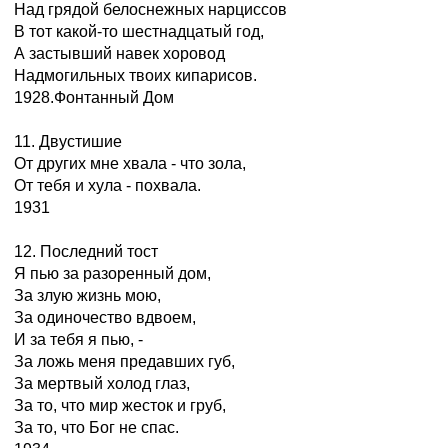
Над грядой белоснежных нарциссов
В тот какой-то шестнадцатый год,
А застывший навек хоровод
Надмогильных твоих кипарисов.
1928.Фонтанный Дом
11. Двустишие
От других мне хвала - что зола,
От тебя и хула - похвала.
1931
12. Последний тост
Я пью за разоренный дом,
За злую жизнь мою,
За одиночество вдвоем,
И за тебя я пью, -
За ложь меня предавших губ,
За мертвый холод глаз,
За то, что мир жесток и груб,
За то, что Бог не спас.