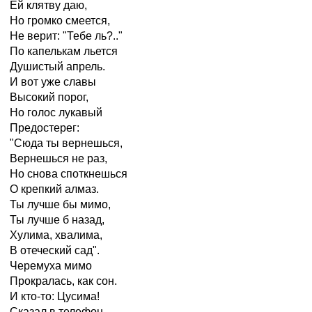
Ей клятву даю,
Но громко смеется,
Не верит: "Тебе ль?.."
По капелькам льется
Душистый апрель.
И вот уже славы
Высокий порог,
Но голос лукавый
Предостерег:
"Сюда ты вернешься,
Вернешься не раз,
Но снова споткнешься
О крепкий алмаз.
Ты лучше бы мимо,
Ты лучше б назад,
Хулима, хвалима,
В отеческий сад".
Черемуха мимо
Прокралась, как сон.
И кто-то: Цусима!
Сказал в телефон.