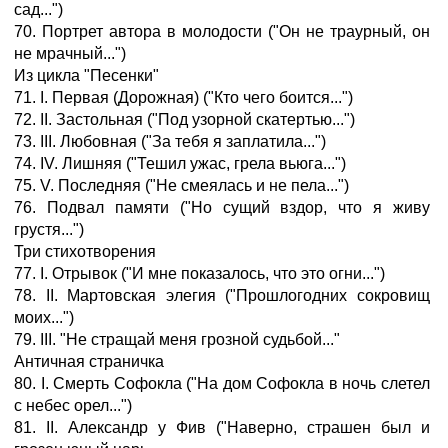
сад...")
70. Портрет автора в молодости ("Он не траурный, он
не мрачный...")
Из цикла "Песенки"
71. I. Первая (Дорожная) ("Кто чего боится...")
72. II. Застольная ("Под узорной скатертью...")
73. III. Любовная ("За тебя я заплатила...")
74. IV. Лишняя ("Тешил ужас, грела вьюга...")
75. V. Последняя ("Не смеялась и не пела...")
76. Подвал памяти ("Но сущий вздор, что я живу
грустя...")
Три стихотворения
77. I. Отрывок ("И мне показалось, что это огни...")
78. II. Мартовская элегия ("Прошлогодних сокровищ
моих...")
79. III. "He стращай меня грозной судьбой..."
Античная страничка
80. I. Смерть Софокла ("На дом Софокла в ночь слетел
с небес орел...")
81. II. Александр у Фив ("Наверно, страшен был и