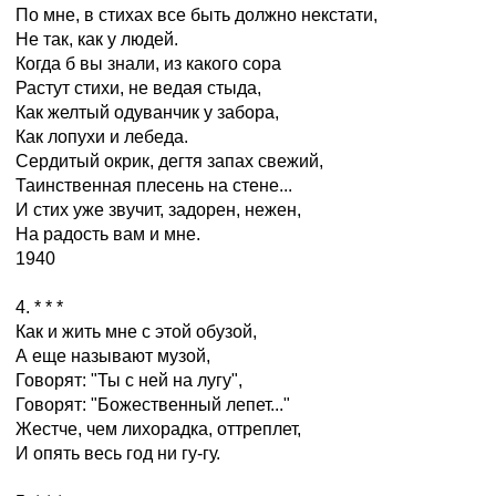
По мне, в стихах все быть должно некстати,
Не так, как у людей.
Когда б вы знали, из какого сора
Растут стихи, не ведая стыда,
Как желтый одуванчик у забора,
Как лопухи и лебеда.
Сердитый окрик, дегтя запах свежий,
Таинственная плесень на стене...
И стих уже звучит, задорен, нежен,
На радость вам и мне.
1940
4. * * *
Как и жить мне с этой обузой,
А еще называют музой,
Говорят: "Ты с ней на лугу",
Говорят: "Божественный лепет..."
Жестче, чем лихорадка, оттреплет,
И опять весь год ни гу-гу.