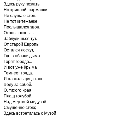
Здесь руку пожать...
Но хриплой шарманки
Не слушаю стон.
Не тот китежанке
Послышался звон.
Окопы, окопы, -
Заблудишься тут.
От старой Европы
Остался лоскут,
Где в облаке дыма
Горят города...
И вот уже Крыма
Темнеет гряда.
Я плакальщиц стаю
Веду за собой.
О, тихого края
Плащ голубой...
Над мертвой медузой
Смущенно стою;
Здесь встретилась с Музой