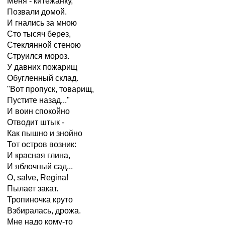
Меня - китежанку,
Позвали домой.
И гнались за мною
Сто тысяч берез,
Стеклянной стеною
Струился мороз.
У давних пожарищ
Обугленный склад.
"Вот пропуск, товарищ,
Пустите назад..."
И воин спокойно
Отводит штык -
Как пышно и знойно
Тот остров возник:
И красная глина,
И яблочный сад...
О, salve, Regina!
Пылает закат.
Тропиночка круто
Взбиралась, дрожа.
Мне надо кому-то