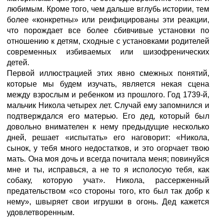
любимым. Кроме того, чем дальше вглубь истории, тем
более «конкретны» или реифицированы эти реакции,
что порождает все более сбивчивые установки по
отношению к детям, сходные с установками родителей
современных избиваемых или шизофренических
детей.
Первой иллюстрацией этих явно смежных понятий,
которые мы будем изучать, является некая сцена
между взрослым и ребенком из прошлого. Год 1739-й,
мальчик Никола четырех лет. Случай ему запомнился и
подтверждался его матерью. Его дед, который был
довольно внимателен к нему предыдущие несколько
дней, решает «испытать» его наговорит: «Никола,
сынок, у тебя много недостатков, и это огорчает твою
мать. Она моя дочь и всегда почитала меня; повинуйся
мне и ты, исправься, а не то я исполосую тебя, как
собаку, которую учат». Никола, рассерженный
предательством «со стороны того, кто был так добр к
нему», швыряет свои игрушки в огонь. Дед кажется
удовлетворенным.