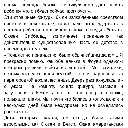
время, подойдя близко, жестикуляцией дает понять
ребенку, что он будет сейчас проглочен».
Эти страшные фигуры были излюбленным средством
нянек и в том случае, когда надо было удержать в
постели ребенка, норовившего ночью оттуда сбежать.
Сюзен Сиббальд вспоминает привидения как
действительно существовавшую часть ее детства в
восемнадцатом веке:
«Появление привидения было обычнейшим делом... Я
прекрасно помню, как обе няньки в Фоуви однажды
вечером решили выйти из детской... Мы замолкли,
потому что услышали жуткий стон и царапанье за
перегородкой возле лестницы. Дверь распахнулась, и -
о ужас! - в комнату вошла фигура, высокая и
закутанная в белое, а из глаз, носа и рта, похоже,
полыхало пламя. Мы почти что бились в конвульсиях и
несколько дней были нездоровы, но не осмелились
рассказать».
Дети, которых путали, не всегда были такими
взрослыми, как Сюзен и Бетси. Одна американская