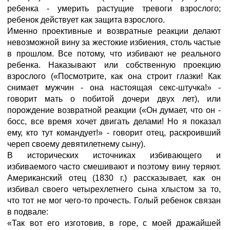
ребенка - умерить растущие тревоги взрослого;
ребенок действует как защита взрослого.
Именно проективные и возвратные реакции делают
невозможной вину за жестокие избиения, столь частые
в прошлом. Все потому, что избивают не реального
ребенка. Наказывают или собственную проекцию
взрослого («Посмотрите, как она строит глазки! Как
снимает мужчин - она настоящая секс-штучка!» -
говорит мать о побитой дочери двух лет), или
порождение возвратной реакции («Он думает, что он -
босс, все время хочет двигать делами! Но я показал
ему, кто тут командует!» - говорит отец, раскроивший
череп своему девятилетнему сыну).
В исторических источниках избивающего и
избиваемого часто смешивают и поэтому вину теряют.
Американский отец (1830 г.) рассказывает, как он
избивал своего четырехлетнего сына хлыстом за то,
что тот не мог чего-то прочесть. Голый ребенок связан
в подвале:
«Так вот его изготовив, в горе, с моей дражайшей