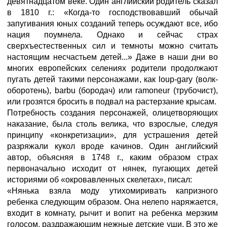
девятнадцатом веке. Один английский родитель сказал
в 1810 г.: «Когда-то господствовавший обычай
запугивания юных созданий теперь осуждают все, ибо
нация поумнела. Однако и сейчас страх
сверхъестественных сил и темноты можно считать
настоящим несчастьем детей...» Даже в наши дни во
многих европейских селениях родители продолжают
пугать детей такими персонажами, как loup-gary (волк-
оборотень), barbu (бородач) или ramoneur (трубочист),
или грозятся бросить в подвал на растерзание крысам.
Потребность создания персонажей, олицетворяющих
наказание, была столь велика, что взрослые, следуя
принципу «конкретизации», для устрашения детей
разряжали кукол вроде качинов. Один английский
автор, объясняя в 1748 г., каким образом страх
первоначально исходит от нянек, пугающих детей
историями об «окровавленных скелетах», писал:
«Нянька взяла моду утихомиривать капризного
ребенка следующим образом. Она нелепо наряжается,
входит в комнату, рычит и вопит на ребенка мерзким
голосом, раздражающим нежные детские уши. В это же