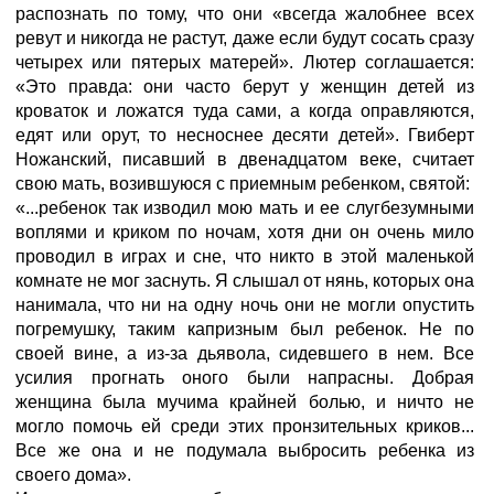
распознать по тому, что они «всегда жалобнее всех
ревут и никогда не растут, даже если будут сосать сразу
четырех или пятерых матерей». Лютер соглашается:
«Это правда: они часто берут у женщин детей из
кроваток и ложатся туда сами, а когда оправляются,
едят или орут, то несноснее десяти детей». Гвиберт
Ножанский, писавший в двенадцатом веке, считает
свою мать, возившуюся с приемным ребенком, святой:
«...ребенок так изводил мою мать и ее слугбезумными
воплями и криком по ночам, хотя дни он очень мило
проводил в играх и сне, что никто в этой маленькой
комнате не мог заснуть. Я слышал от нянь, которых она
нанимала, что ни на одну ночь они не могли опустить
погремушку, таким капризным был ребенок. Не по
своей вине, а из-за дьявола, сидевшего в нем. Все
усилия прогнать оного были напрасны. Добрая
женщина была мучима крайней болью, и ничто не
могло помочь ей среди этих пронзительных криков...
Все же она и не подумала выбросить ребенка из
своего дома».