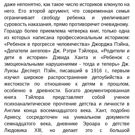
даже непонятно, как такое число историков клюнуло на
него. Его второй аргумент, что современная семья
ограничивает свободу ребенка и увеличивает
суровость наказания, прямо противоречит очевидному.
Гораздо более приемлема четверка книг, только одна
из которых написана профессиональным историком:
«Ребенок в прогрессе человечества» Джорджа Пэйна,
«Делатели ангелов» Дж. Рэтри Тэйлора, «Родители и
дети в истории» Дэвида Ханта и «Ребенок с
эмоциональными нарушениями - тогда и теперь» Дж.
Луизы Десперт. Пэйн, писавший в 1916 г., первым
изучил широкое распространение детоубийства и
жестокости по отношению к детям в прошлом,
особенно в древности. Богато документированная
книга Тэйлора представляет собой ученое
психоаналитическое прочтение детства и личности в
Англии конца восемнадцатого века. Хант, подобно
Ариесу, сосредоточен на уникальном документе
семнадцатого века, дневнике Эроара о детстве
Людовика XIII, но делает это с большой