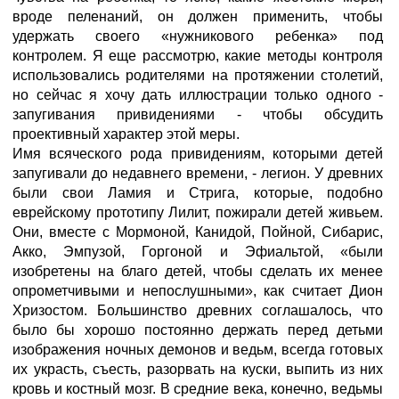
вроде пеленаний, он должен применить, чтобы
удержать своего «нужникового ребенка» под
контролем. Я еще рассмотрю, какие методы контроля
использовались родителями на протяжении столетий,
но сейчас я хочу дать иллюстрации только одного -
запугивания привидениями - чтобы обсудить
проективный характер этой меры.
Имя всяческого рода привидениям, которыми детей
запугивали до недавнего времени, - легион. У древних
были свои Ламия и Стрига, которые, подобно
еврейскому прототипу Лилит, пожирали детей живьем.
Они, вместе с Мормоной, Канидой, Пойной, Сибарис,
Акко, Эмпузой, Горгоной и Эфиальтой, «были
изобретены на благо детей, чтобы сделать их менее
опрометчивыми и непослушными», как считает Дион
Хризостом. Большинство древних соглашалось, что
было бы хорошо постоянно держать перед детьми
изображения ночных демонов и ведьм, всегда готовых
их украсть, съесть, разорвать на куски, выпить из них
кровь и костный мозг. В средние века, конечно, ведьмы