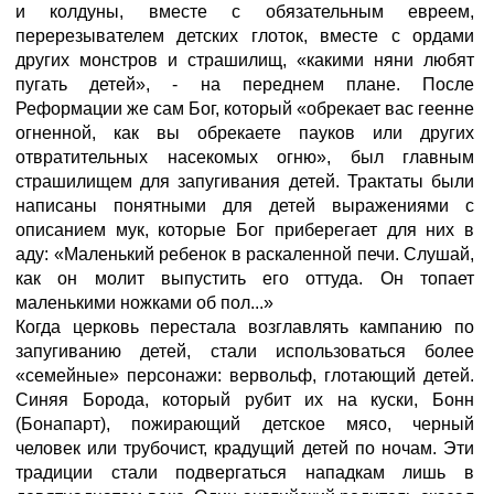
и колдуны, вместе с обязательным евреем,
перерезывателем детских глоток, вместе с ордами
других монстров и страшилищ, «какими няни любят
пугать детей», - на переднем плане. После
Реформации же сам Бог, который «обрекает вас геенне
огненной, как вы обрекаете пауков или других
отвратительных насекомых огню», был главным
страшилищем для запугивания детей. Трактаты были
написаны понятными для детей выражениями с
описанием мук, которые Бог приберегает для них в
аду: «Маленький ребенок в раскаленной печи. Слушай,
как он молит выпустить его оттуда. Он топает
маленькими ножками об пол...»
Когда церковь перестала возглавлять кампанию по
запугиванию детей, стали использоваться более
«семейные» персонажи: вервольф, глотающий детей.
Синяя Борода, который рубит их на куски, Бонн
(Бонапарт), пожирающий детское мясо, черный
человек или трубочист, крадущий детей по ночам. Эти
традиции стали подвергаться нападкам лишь в