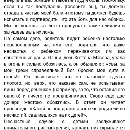
ввергать вас больше в таковые труд и боль. Поскольку,
если ты так поступаешь [говорите вы], ты должен
страдать частью моей боли и потому ты должен будешь
испытать и подтвердить, что эта боль для нас обоих».
Мы не должны так легко пропускать такие слияния и
затушевывать их ложь.
На самом деле, родитель видит ребенка настолько
переполненным частями его, родителя, что даже
несчастья с ребенком переживаются им как
собственные раны. Нэнни, дочь Коттона Мэвера, упала
в огонь и сильно обожглась, а он объявляет: «Увы, за
мои грехи справедливый Бог бросил мое дитя в
огонь!» Он выискивает, что он накануне сделал
плохого, но, веря, что наказан сам, не испытывает
вины перед ребенком (например, за то, что оставил его
одного) и ничего не предпринимает. Скоро еще две
дочери жестоко обожглись. В ответ он читает
проповедь: «Какой вывод должны извлечь родители из
несчастий, свалившихся на их детей».
Несчастные случаи с детьми заслуживают
внимательного рассмотрения, так как в них скрывается