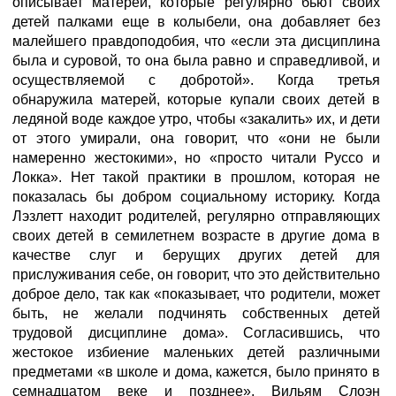
описывает матерей, которые регулярно бьют своих
детей палками еще в колыбели, она добавляет без
малейшего правдоподобия, что «если эта дисциплина
была и суровой, то она была равно и справедливой, и
осуществляемой с добротой». Когда третья
обнаружила матерей, которые купали своих детей в
ледяной воде каждое утро, чтобы «закалить» их, и дети
от этого умирали, она говорит, что «они не были
намеренно жестокими», но «просто читали Руссо и
Локка». Нет такой практики в прошлом, которая не
показалась бы добром социальному историку. Когда
Лэзлетт находит родителей, регулярно отправляющих
своих детей в семилетнем возрасте в другие дома в
качестве слуг и берущих других детей для
прислуживания себе, он говорит, что это действительно
доброе дело, так как «показывает, что родители, может
быть, не желали подчинять собственных детей
трудовой дисциплине дома». Согласившись, что
жестокое избиение маленьких детей различными
предметами «в школе и дома, кажется, было принято в
семнадцатом веке и позднее», Вильям Слоэн