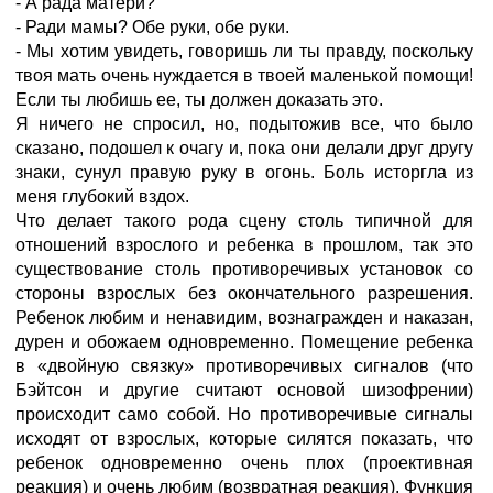
- А рада матери?
- Ради мамы? Обе руки, обе руки.
- Мы хотим увидеть, говоришь ли ты правду, поскольку
твоя мать очень нуждается в твоей маленькой помощи!
Если ты любишь ее, ты должен доказать это.
Я ничего не спросил, но, подытожив все, что было
сказано, подошел к очагу и, пока они делали друг другу
знаки, сунул правую руку в огонь. Боль исторгла из
меня глубокий вздох.
Что делает такого рода сцену столь типичной для
отношений взрослого и ребенка в прошлом, так это
существование столь противоречивых установок со
стороны взрослых без окончательного разрешения.
Ребенок любим и ненавидим, вознагражден и наказан,
дурен и обожаем одновременно. Помещение ребенка
в «двойную связку» противоречивых сигналов (что
Бэйтсон и другие считают основой шизофрении)
происходит само собой. Но противоречивые сигналы
исходят от взрослых, которые силятся показать, что
ребенок одновременно очень плох (проективная
реакция) и очень любим (возвратная реакция). Функция