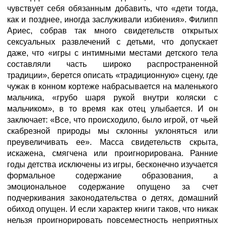
чувствует себя обязанным добавить, что «дети тогда,
как и позднее, иногда заслуживали избиения». Филипп
Ариес, собрав так много свидетельств открытых
сексуальных развлечений с детьми, что допускает
даже, что «игры с интимными местами детского тела
составляли часть широко распространенной
традиции», берется описать «традиционную» сцену, где
чужак в конном кортеже набрасывается на маленького
мальчика, «грубо шаря рукой внутри коляски с
мальчиком», в то время как отец улыбается. И он
заключает: «Все, что происходило, было игрой, от чьей
скабрезной природы мы склонны уклоняться или
преувеличивать ее». Масса свидетельств скрыта,
искажена, смягчена или проигнорирована. Ранние
годы детства исключены из игры, бесконечно изучается
формальное содержание образования, а
эмоциональное содержание опущено за счет
подчеркивания законодательства о детях, домашний
обиход опущен. И если характер книги таков, что никак
нельзя проигнорировать повсеместность неприятных