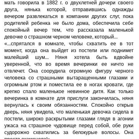
мать говорила в 1882 г. о двухлетней дочери своего
друга, нянька которой, отправившись однажды
вечером развлекаться в компании других слуг, пока
родителей ребенка не было дома, обеспечила себе
спокойный вечер тем, что рассказала маленькой
девочке о страшном черном человеке, который...
«...спрятался в комнате, чтобы схватить ее в тот
момент, когда она выйдет из постели или поднимет
малейший шум... Няня хотела быть вдвойне
уверенной, что во время вечеринки ее ничто не
отвлечет. Она соорудила огромную фигуру черного
человека со страшными вытаращенными глазами и
огромным ртом и поместила ее в ногах кровати, где
крепко спало маленькое невинное дитя. Как только
вечеринка в комнате для прислуги закончилась, няня
вернулась к своим обязанностям. Спокойно открыв
дверь, няня увидела, что маленькая девочка сидела в
постели, широко раскрытыми глазами глядя в агонии
ужаса на страшное чудовище перед собой, обе руки
судорожно схватились за белокурые волосы. Она