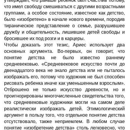
утверждает, что раньше ребенок был счастлив потому,
что имел свободу смешиваться с другими возрастными
группами, а особое состояние, известное как детство,
было «изобретено» в начале нового времени, породив
тираническое представление о семье, разрушившее
дружбу и общительность, лишившее детей свободы и
бросившее их под розги и в карцеры.
Чтобы доказать этот тезис, Ариес использует два
основных аргумента. Во-первых, он говорит, что
понятие детства не было известно раннему
средневековью. «Средневековое искусство почти до
двенадцатого века не знало детства или не пыталось
изображать его, потому что художник не был способен
рисовать ребенка иначе как уменьшенным взрослым».
Отброшено не только искусство древности, но и
проигнорированы многочисленные свидетельства того,
что средневековые художники могли на самом деле
реалистически изображать детей. Этимологический
аргумент в пользу того, что отдельное понятие детства
отсутствовало, также неприемлем. В любом случае
понятие «изобретение детства» столь легковесно, что