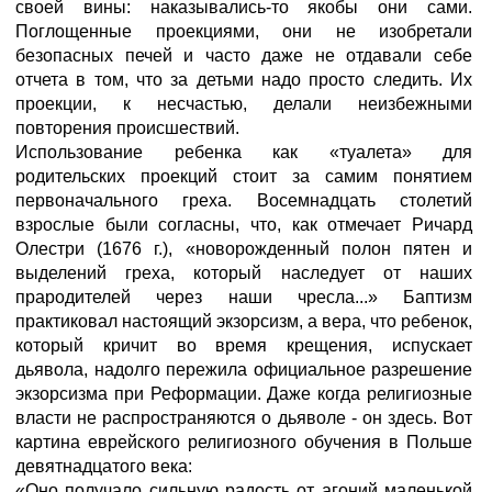
своей вины: наказывались-то якобы они сами.
Поглощенные проекциями, они не изобретали
безопасных печей и часто даже не отдавали себе
отчета в том, что за детьми надо просто следить. Их
проекции, к несчастью, делали неизбежными
повторения происшествий.
Использование ребенка как «туалета» для
родительских проекций стоит за самим понятием
первоначального греха. Восемнадцать столетий
взрослые были согласны, что, как отмечает Ричард
Олестри (1676 г.), «новорожденный полон пятен и
выделений греха, который наследует от наших
прародителей через наши чресла...» Баптизм
практиковал настоящий экзорсизм, а вера, что ребенок,
который кричит во время крещения, испускает
дьявола, надолго пережила официальное разрешение
экзорсизма при Реформации. Даже когда религиозные
власти не распространяются о дьяволе - он здесь. Вот
картина еврейского религиозного обучения в Польше
девятнадцатого века:
«Оно получало сильную радость от агоний маленькой