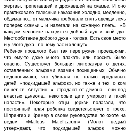
жертвы, трепетавшей и дрожавшей на скамье. И оно
практиковало телесные наказания холодно, медленно,
обдуманно... от мальчика требовали снять одежду, лечь
поперек скамьи... и налегали на кожаную плеть... «В
каждом человеке находятся добрый дух и злой дух.
Местообитание доброго духа - голова. Есть свое место
и у злого духа - по нему вас и хлещут».
Ребенок прошлого был так перегружен проекциями,
что ему-то даже много плакать или просить было
опасно. Существует большая литература о детях,
оставленных эльфами взамен похищенных. Обычно
недопонимают, что убивали не только уродливых
детей, «подкидышей эльфов», но также и тех, о ком
пишет св. Августин: «...страдают от демона... они под
властью дьявола... некоторые дети умирают в такой
напасти». Некоторые отцы церкви полагали, что
постоянный плач ребенка свидетельствует о грехе.
Шпренгер и Кремер в своем руководстве по охоте на
ведьм «Malleus Maleficarum» (Молот ведьм)
утверждают, что подкидышей эльфов можно