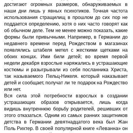
достигают огромных размеров, обнаруживаемых в
наши дни лишь у явных психотиков. Точная частота
использования стращилищ в прошлом до сих пор не
поддается определению, хотя о них часто говорят как
об обычном деле. Тем не менее можно показать, какие
формы были привычными. Например, в Германии до
недавнего времени перед Рождеством в магазинах
появлялись штабеля метел с жесткими щетками на
обоих концах. Ими били детей; во время первой
недели декабря взрослые наряжались в устрашающие
костюмы и разыгрывали из себя посланника Христа,
так называемого Пельц-Никеля. который наказывает
детей и сообщает, получат ли те подарок на Рождество
или нет.
Вся сила этой потребности взрослых в создании
устрашающих образов открывается, лишь когда
видишь внутреннюю борьбу родителей, решивших от
этого отказаться. Одним из самых ранних защитников
детства в Германии девятнадцатого века был Жан
Поль Рихтер. В своей популярной книге «Леванна» он