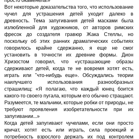
просто окаменела!»
Вот некоторые доказательства того, что использование
чучел для устрашения детей уходит далеко в
древность. Тема запугивания детей масками была
излюбленной для художников, от авторов римских
фресок до создателя гравюр Жака Стеллы, но
поскольку об этих ранних драматических событиях
говорилось крайне сдержанно, я еще не смог
установить в точности их древние формы. Дион
Хризостом говорил, что «устрашающие образы
сдерживают детей, когда те не вовремя хотят есть,
играть или "что-нибудь еще». Обсуждались теории
наилучшего использования разнообразных
страшилищ: «Я полагаю, что каждый юнец боится
какого-то своего пугала, которым его обычно стращают.
Разумеется, те мальчики, которые робки от природы, не
требуют проявления изобретательности при их
запугивании...»
Когда детей запугивают чучелами, если они просто
кричат, хотят есть или играть, сила проекций и
потребность взрослого держать их под контролем