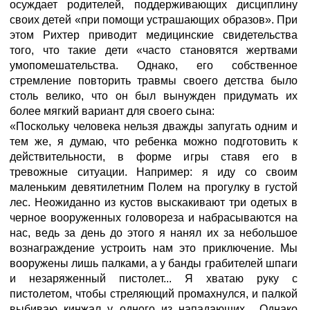
осуждает родителей, поддерживающих дисциплину
своих детей «при помощи устрашающих образов». При
этом Рихтер приводит медицинские свидетельства
того, что такие дети «часто становятся жертвами
умопомешательства. Однако, его собственное
стремление повторить травмы своего детства было
столь велико, что он был вынужден придумать их
более мягкий вариант для своего сына:
«Поскольку человека нельзя дважды запугать одним и
тем же, я думаю, что ребенка можно подготовить к
действительности, в форме игры ставя его в
тревожные ситуации. Например: я иду со своим
маленьким девятилетним Полем на прогулку в густой
лес. Неожиданно из кустов выскакивают три одетых в
черное вооруженных головореза и набрасываются на
нас, ведь за день до этого я нанял их за небольшое
вознаграждение устроить нам это приключение. Мы
вооружены лишь палками, а у банды грабителей шпаги
и незаряженный пистолет... Я хватаю руку с
пистолетом, чтобы стреляющий промахнулся, и палкой
выбиваю кинжал у одного из нападающих... Однако