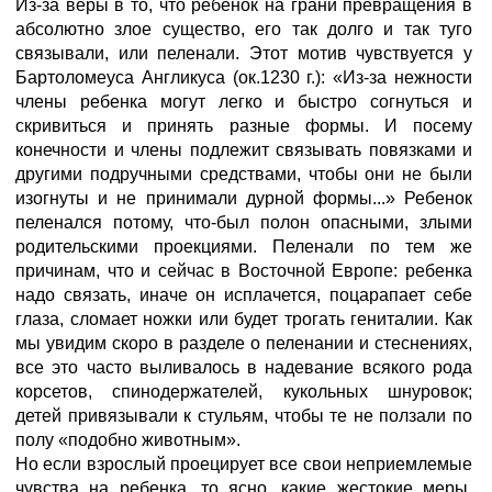
Из-за веры в то, что ребенок на грани превращения в
абсолютно злое существо, его так долго и так туго
связывали, или пеленали. Этот мотив чувствуется у
Бартоломеуса Англикуса (ок.1230 г.): «Из-за нежности
члены ребенка могут легко и быстро согнуться и
скривиться и принять разные формы. И посему
конечности и члены подлежит связывать повязками и
другими подручными средствами, чтобы они не были
изогнуты и не принимали дурной формы...» Ребенок
пеленался потому, что-был полон опасными, злыми
родительскими проекциями. Пеленали по тем же
причинам, что и сейчас в Восточной Европе: ребенка
надо связать, иначе он исплачется, поцарапает себе
глаза, сломает ножки или будет трогать гениталии. Как
мы увидим скоро в разделе о пеленании и стеснениях,
все это часто выливалось в надевание всякого рода
корсетов, спинодержателей, кукольных шнуровок;
детей привязывали к стульям, чтобы те не ползали по
полу «подобно животным».
Но если взрослый проецирует все свои неприемлемые
чувства на ребенка, то ясно, какие жестокие меры,