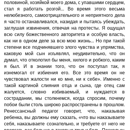
половиной, хозяйкой моего дома, с упавшими сердцем,
стал я работать розгой... Во время этого весьма
нелюбезного, самоотрицательного и неприятного дела
я часто останавливался, назидая и пытаясь убеждать,
заглушая извинения, отвечая на протесты. Я ощущал
всю силу божественного авторитета и особую власть,
как ни в одном деле за всю мою жизнь... Но при такой
степени все подчинявшего злого чувства и упрямства,
каковую мой сын изъявлял, неудивительно, что он
думал, что отколотил бы меня, хилого и робкого, каким
я был. И в знании того, что он поступал так, я
изнемогал от избиения его. Все это время он не
чувствовал жалости ни ко мне, ни к себе». Именно с
такой картиной слияния отца и сына, где отец сам
жалуется, словно избиваемый, и нуждается в
сострадании, мы столкнемся, когда спросим, почему
побои были столь широко распространены в прошлом.
Ренессансный педагог говорит, что, наказывая
ребенка, вы должны ему сказать, «что вы наказываете
себя, наказываете сознательно, и требуете от него не