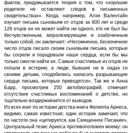
фактов, придумывается теория о том, что «хорошие
родители не оставляют следов в письменных
свидетельствах». Когда, например, Алэн Валентайн
изучает письма сыновьям от отцов за 600 лет и среди
126 отцов он не может найти ни одного, кто не был бы
бесчувственным, морализирующим и озабоченным
только собой, он заключает: «Несомненно, бесконечное
число отцов писало своим сыновьям письма, которые
бы согрели и порадовали наши сердца, если бы мы
только смогли найти их. Самые счастливые из отцов не
попали в историю, а люди, бывшие не в ладах со
своими детьми, сподобились написать разрывающие
сердце письма, которые приводятся». Так же и Анна
Барр, просмотрев 250 автобиографий, отмечает
отсутствие счастливых воспоминаний о детстве, но
тщательно воздерживается от выводов.
Из всех книг по истории детства книга Филиппа Ариеса,
видимо, самая известная; один историк замечает, что
по частоте она «цитируется, как Священное Писание».
Центральный тезис Ариеса противоположен моему: он