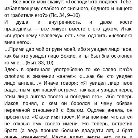
Все кости мои скажут: «Господи! кто подобен Тебе,
избавляющему слабого от сильного, бедного и нищего
от грабителя его?»
(Пс.
34,
9–10)
И душа, и внутренность, и даже кости
праведника
—
все ликует вместе с его духом. Итак,
«внутреннему человеку» есть чем одарить «человека
внешнего».
…Прими дар мой от руки моей, ибо я увидел лицо твое,
как бы кто увидел лицо Божие, и ты был благосклонен
ко мне…
(Быт.
33,
10)
Здесь в оригинале употреблено то же слово אלהים
‹эло
h
и
м›
в значении «ангел»: «…как бы кто увидел
лицо ангела…» Иначе говоря: «Я увидел лицо твое
радостным при нашей встрече, так как я увидел перед
этим лицо ангела твоего и победил его». Ибо теперь
Иаков понял, с кем он боролся и чему обязан
переменой отношений с братом. Одолев ангела, он
просил его: «Скажи имя твое». И мы помним, что ангел
не открыл ему своего имени. Но теперь, встретив
брата (а ведь прошло больше двадцати лет, и брат
очень изменился), Иаков видит черты его лица и