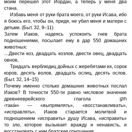
моим перешел этот Иордан, а теперь у меня два
стана.
Избавь меня от руки брата моего, от руки Исава, ибо
я боюсь его, чтобы он, придя, не убил меня
и
матери с
детьми.
(Быт.
32,
9–11)
Затем Иаков, надеясь успокоить гнев брата
подношениями, посылает ему в дар 550 домашних
животных:
…Двести коз, двадцать козлов, двести овец, двадцать
овнов,
Тридцать верблюдиц дойных с жеребятами их, сорок
коров, десять волов, двадцать ослиц, десять ослов.
(Быт.
32,
14–15)
Почему именно столько домашних животных послал
Иаков? В точности 550-ти равно числовое значение
древнееврейского глагола תקן
‹така
н›
—
«выпрямлять», «восстанавливать»,
«исправлять». Иаков старается молитвой и
подношением «исправить» душу Исава, «исправить»
то зло, которое вызывает вражду и ненависть, и
восстановить с ним братские отношения.