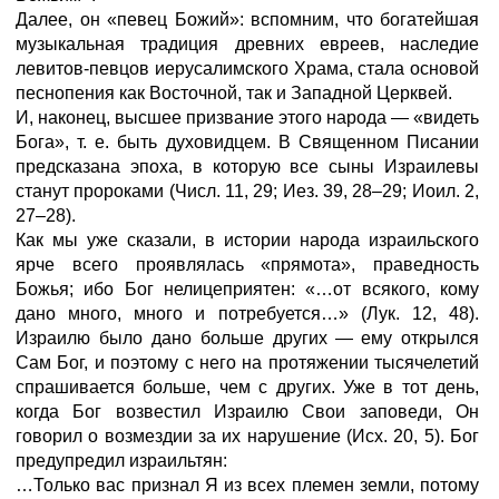
Далее, он «певец Божий»: вспомним, что богатейшая
музыкальная традиция древних евреев, наследие
левитов-певцов иерусалимского Храма, стала основой
песнопения как Восточной, так и Западной Церквей.
И, наконец, высшее призвание этого народа — «видеть
Бога», т. е. быть духовидцем. В Священном Писании
предсказана эпоха, в которую все сыны Израилевы
станут пророками (Числ. 11, 29; Иез. 39, 28–29; Иоил. 2,
27–28).
Как мы уже сказали, в истории народа израильского
ярче всего проявлялась «прямота», праведность
Божья; ибо Бог нелицеприятен: «…от всякого, кому
дано много, много и потребуется…» (Лук. 12, 48).
Израилю было дано больше других
—
ему открылся
Сам Бог, и поэтому с него на протяжении тысячелетий
спрашивается больше, чем с других. Уже в тот день,
когда Бог возвестил Израилю Свои заповеди, Он
говорил о возмездии за их нарушение (Исх. 20, 5). Бог
предупредил израильтян:
…Только вас признал Я из всех племен земли, потому