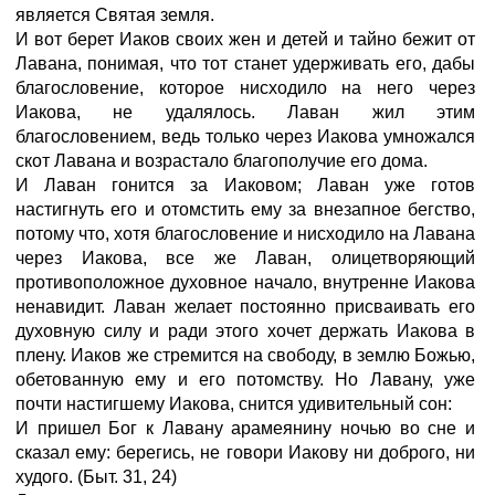
является Святая земля.
И вот берет Иаков своих жен и детей и тайно бежит от
Лавана, понимая, что тот станет удерживать его, дабы
благословение, которое нисходило на него через
Иакова, не удалялось. Лаван жил этим
благословением, ведь только через Иакова умножался
скот Лавана и возрастало благополучие его дома.
И Лаван гонится за Иаковом; Лаван уже готов
настигнуть его и отомстить ему за внезапное бегство,
потому что, хотя благословение и нисходило на Лавана
через Иакова, все же Лаван, олицетворяющий
противоположное духовное начало, внутренне Иакова
ненавидит. Лаван желает постоянно присваивать его
духовную силу и ради этого хочет держать Иакова в
плену. Иаков же стремится на свободу, в землю Божью,
обетованную ему и его потомству. Но Лавану, уже
почти настигшему Иакова, снится удивительный сон:
И пришел Бог к Лавану арамеянину ночью во сне и
сказал ему: берегись, не говори Иакову ни доброго, ни
худого.
(Быт.
31,
24)