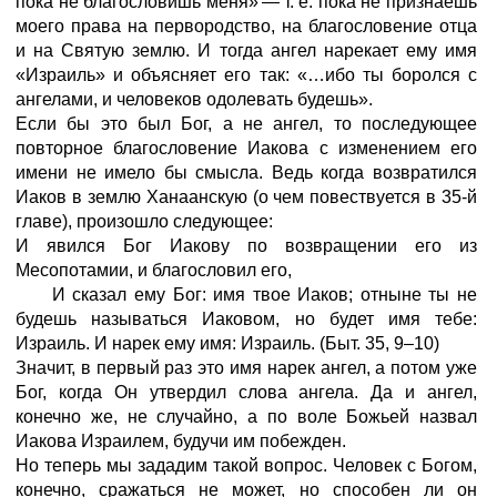
пока не благословишь меня»
—
т. е. пока не призна
ешь
моего права на первородство, на благословение отца
и на Святую землю. И тогда ангел нарекает ему имя
«Израиль» и объясняет его так: «…ибо ты боролся с
ангелами, и человеков одолевать будешь».
Если бы это был Бог, а не ангел, то последующее
повторное благословение Иакова с изменением его
имени не имело бы смысла. Ведь когда возвратился
Иаков в землю Ханаанскую (о чем повествуется в 35-й
главе), произошло следующее:
И явился Бог Иакову по возвращении его из
Месопотамии, и благословил его,
И сказал ему Бог: имя твое Иаков; отныне ты не
будешь называться Иаковом, но будет имя тебе:
Израиль. И нарек ему имя: Израиль.
(Быт.
35,
9–10)
Значит, в первый раз это имя нарек ангел, а потом уже
Бог, когда Он утвердил слова ангела. Да и ангел,
конечно же, не случайно, а по воле Божьей назвал
Иакова Израилем, будучи им побежден.
Но теперь мы зададим такой вопрос. Человек с Богом,
конечно, сражаться не может, но способен ли он