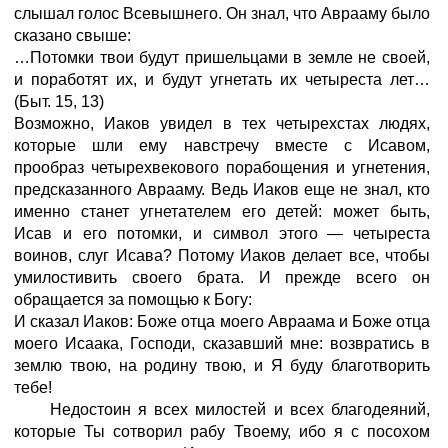
слышал голос Всевышнего. Он знал, что Аврааму было
сказано свыше:
…Потомки твои будут пришельцами в земле не своей,
и поработят их, и будут угнетать их четыреста лет…
(Быт.
15,
13)
Возможно, Иаков увидел в тех четырехстах людях,
которые шли ему навстречу вместе с Исавом,
прообраз четырехвекового порабощения и угнетения,
предсказанного Аврааму. Ведь Иаков еще не знал, кто
именно станет угнетателем его детей: может быть,
Исав и его потомки, и символ этого
—
четыреста
воинов, слуг Исава? Потому Иаков делает все, чтобы
умилостивить своего брата. И прежде всего он
обращается за помощью к Богу:
И сказал Иаков: Боже отца моего Авраама и Боже отца
моего Исаака, Господи, сказавший мне: возвратись в
землю твою, на родину твою, и Я буду благотворить
тебе!
Недостоин я всех милостей и всех благодеяний,
которые Ты сотворил рабу Твоему, ибо я с посохом