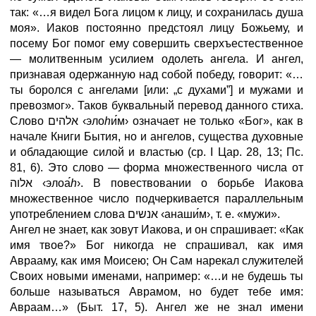
так: «…я видел Бога лицом к лицу, и сохранилась душа
моя». Иаков постоянно предстоял лицу Божьему, и
посему Бог помог ему совершить сверхъестественное
— молитвенным усилием одолеть ангела. И ангел,
признавая одержанную над собой победу, говорит: «…
ты боролся с ангелами [или: „с духами”] и мужами и
превозмог». Таков буквальный перевод данного стиха.
Слово אלהים
‹эло
h
и
м›
означает не только «Бог», как в
начале Книги Бытия, но и ангелов, существа духовные
и обладающие силой и властью (ср. I Цар. 28, 13; Пс.
81, 6). Это слово
—
форма множественного числа от
אלוה
‹элоа
h
›
. В повествовании о борьбе Иакова
множественное число подчеркивается параллельным
употреблением слова אנשים
‹анаши
м›
, т. е. «мужи».
Ангел не знает, как зовут Иакова, и он спрашивает: «Как
имя твое?» Бог никогда не спрашивал, как имя
Аврааму, как имя Моисею; Он Сам нарекал служителей
Своих новыми именами, например: «…и не будешь ты
больше называться Аврамом, но будет тебе имя:
Авраам…» (Быт. 17, 5). Ангел же не знал имени