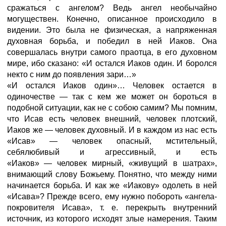
сражаться с ангелом? Ведь ангел необычайно
могуществен. Конечно, описанное происходило в
видении. Это была не физическая, а напряженная
духовная борьба, и победил в ней Иаков. Она
совершалась внутри самого праотца, в его духовном
мире, ибо сказано: «И остался Иаков один. И боролся
некто с ним до появления зари…»
«И остался Иаков один»… Человек остается в
одиночестве
—
так с кем же может он бороться в
подобной ситуации, как не с собою самим? Мы помним,
что Исав есть человек внешний, человек плотский,
Иаков же
—
человек духовный. И в каждом из нас есть
«Исав»
—
человек опасный, мстительный,
себялюбивый и агрессивный, и есть
«Иаков»
—
человек мирный, «живущий в шатрах»,
внимающий слову Божьему. Понятно, что между ними
начинается борьба. И как же «Иакову» одолеть в ней
«Исава»? Прежде всего, ему нужно побороть «ангела-
покровителя Исава», т. е. перекрыть внутренний
источник, из которого исходят злые намерения. Таким