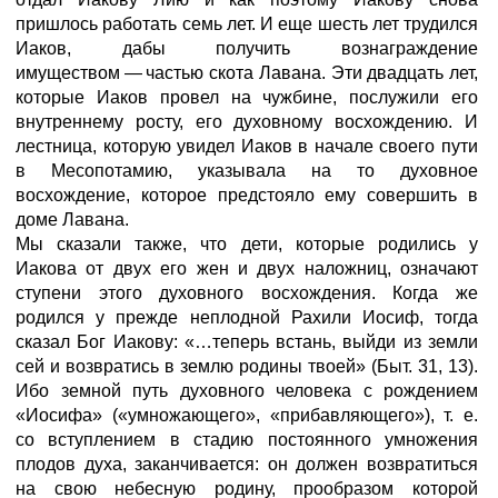
пришлось работать семь лет. И еще шесть лет трудился
Иаков, дабы получить вознаграждение
имуществом
—
частью скота Лавана. Эти двадцать лет,
которые Иаков провел на чужбине, послужили его
внутреннему росту, его духовному восхождению. И
лестница, которую увидел Иаков в начале своего пути
в Месопотамию, указывала на то духовное
восхождение, которое предстояло ему совершить в
доме Лавана.
Мы сказали также, что дети, которые родились у
Иакова от двух его жен и двух наложниц, означают
ступени этого духовного восхождения. Когда же
родился у прежде неплодной Рахили Иосиф, тогда
сказал Бог Иакову: «…теперь встань, выйди из земли
сей и возвратись в землю родины твоей» (Быт. 31, 13).
Ибо земной путь духовного человека с рождением
«Иосифа» («умножающего», «прибавляющего»), т. е.
со вступлением в стадию постоянного умножения
плодов духа, заканчивается: он должен возвратиться
на свою небесную родину, прообразом которой