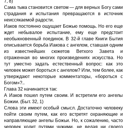
7,
8)
Сама тьма становится светом
—
для верных Богу сами
страдания и испытания превращаются в источник
неиссякаемой радости.
Иаков постоянно ощущает Божью помощь. Но его еще
ждет небывалое испытание, ему еще предстоит
необыкновенный поединок. В 32-й главе Книги Бытия
описывается борьба Иакова с ангелом, ставшая одним
из известнейших сюжетов Ветхого Завета и
отраженная во многих произведениях искусства. Но
тут уместно задать естественный вопрос: как это
человек может бороться с ангелом? Или, тем более, как
утверждают некоторые комментаторы, «бороться с
Богом»?..
Глава 32 начинается так:
А Иаков пошел путем своим. И встретили его ангелы
Божии.
(Быт.
32,
1)
Слова эти имеют особый смысл. Достаточно человеку
пойти своим путем, как его встретят охраняющие и
направляющие ангелы Божьи. Но, к сожалению, часто
человек ходит путями чужими, не ведая ни своего