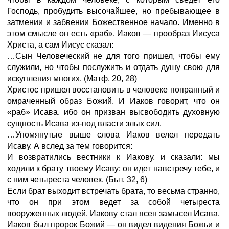
Господь, пробудить высочайшее, но пребывающее в
затмении и забвении Божественное начало. Именно в
этом смысле он есть «раб». Иаков — прообраз Иисуса
Христа, а сам Иисус сказал:
…Сын Человеческий не
для
того
пришел, чтобы ему
служили, но чтобы послужить и отдать душу свою для
искупления многих.
(Матф.
20,
28)
Христос пришел восстановить в человеке попранный и
омраченный образ Божий. И Иаков говорит, что он
«раб» Исава, ибо он призван высвободить духовную
сущность Исава из-под власти злых сил.
…Упомянутые выше слова Иаков велел передать
Исаву. А вслед за тем говорится:
И возвратились вестники к Иакову, и сказали: мы
ходили к брату твоему Исаву; он идет навстречу тебе, и
с ним четыреста человек.
(Быт.
32,
6)
Если брат выходит встречать брата, то весьма странно,
что он при этом ведет за собой четыреста
вооруженных людей. Иакову стал ясен замысел Исава.
Иаков был пророк Божий — он видел видения Божьи и