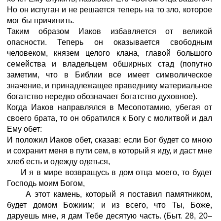
Но он испуган и не решается теперь на то зло, которое
мог бы причинить.
Таким образом Иаков избавляется от великой
опасности. Теперь он оказывается свободным
человеком, князем целого клана, главой большого
семейства и владельцем обширных стад (попутно
заметим, что в Библии все имеет символическое
значение, и принадлежащее праведнику материальное
богатство нередко обозначает богатство духовное).
Когда Иаков направлялся в Месопотамию, убегая от
своего брата, то он обратился к Богу с молитвой и дал
Ему обет:
И положил Иаков обет, сказав: если Бог будет со мною
и сохранит меня в пути сем, в который я иду, и даст мне
хлеб есть и одежду одеться,
И я в мире возвращусь в дом отца моего, то будет
Господь моим Богом,
А этот камень, который я поставил памятником,
будет домом Божиим; и из всего, что Ты,
Боже
,
даруешь мне, я дам Тебе десятую часть.
(Быт.
28,
20–