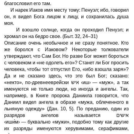
благословил его там.
И нарек Иаков имя месту тому: Пенуэл; ибо,
говорил
он
, я видел Бога лицом к лицу, и сохранилась душа
моя.
И взошло солнце, когда он проходил Пенуэл; и
хромал он на бедро свое.
(Быт.
32,
24–31)
Описание очень необычное и не сразу понятное. Кто
же боролся с Иаковом? Некоторые толкователи
утверждают, что Сам Бог. Но разве Бог может бороться
с человеком и «не одолеть его»? Станет ли Бог просить
человека, чтобы тот отпустил Его, «ибо взошла заря»?
Да и не сказано здесь, что это был Бог; сказано:
«некто», по-древнееврейски איש
‹иш›
—
«муж», а так
именуются не только люди, но иногда и ангелы. Так,
например, в Книге пророка Даниила говорится, что
Даниил видел ангела в образе «мужа, облеченного в
льняную одежду» (Дан. 10, 5). По преданию, один из
разрядов ангелов называется אישים
‹иши
м›
—
буквально «мужи», подобно тому как другие
их разряды именуются херувимами, серафимами,