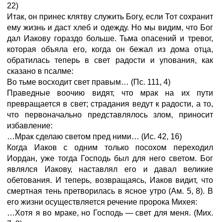
22)
Итак, он принес клятву служить Богу, если Тот сохранит
ему жизнь и даст хлеб и одежду. Но мы видим, что Бог
дал Иакову гораздо больше. Тьма опасений и тревог,
которая объяла его, когда он бежал из дома отца,
обратилась теперь в свет радости и упования, как
сказано в псалме:
Во тьме восходит свет правым…
(Пс.
111,
4)
Праведные воочию видят, что мрак на их пути
превращается в свет; страдания ведут к радости, а то,
что первоначально представлялось злом, приносит
избавление:
…Мрак сделаю светом пред ними…
(Ис.
42,
16)
Когда Иаков с одним только посохом переходил
Иордан, уже тогда Господь был для него светом. Бог
являлся Иакову, наставлял его и давал великие
обетования. И теперь, возвращаясь, Иаков видит, что
смертная тень претворилась в ясное утро (Ам. 5, 8). В
его жизни осуществляется речение пророка Михея:
…Хотя я во мраке, но Господь
—
свет для меня.
(Мих.