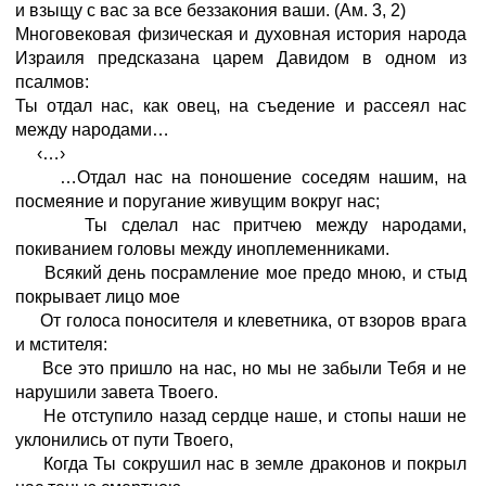
и взыщу с вас за все беззакония ваши.
(Ам.
3,
2)
Многовековая физическая и духовная история народа
Израиля предсказана царем Давидом в одном из
псалмов:
Ты отдал нас, как овец, на съедение и рассеял нас
между народами…
‹…›
…Отдал нас на поношение соседям нашим, на
посмеяние и поругание живущим вокруг нас;
Ты сделал нас притчею между народами,
покиванием головы между иноплеменниками.
Всякий день посрамление мое предо мною, и стыд
покрывает лицо мое
От голоса поносителя и клеветника, от взоров врага
и мстителя:
Все это пришло на нас, но мы не забыли Тебя и не
нарушили завета Твоего.
Не отступило назад сердце наше, и стопы наши не
уклонились от пути Твоего,
Когда Ты сокрушил нас в земле драконов и покрыл