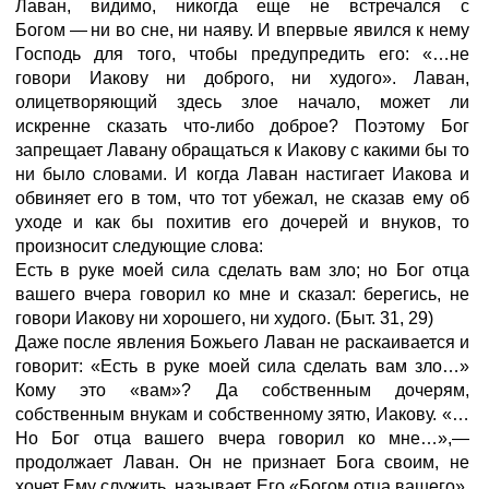
Лаван, видимо, никогда еще не встречался с
Богом
—
ни во сне, ни наяву. И впервые явился к нему
Господь для того, чтобы предупредить его: «…не
говори Иакову ни доброго, ни худого». Лаван,
олицетворяющий здесь злое начало, может ли
искренне сказать что-либо доброе? Поэтому Бог
запрещает Лавану обращаться к Иакову с какими бы то
ни было словами. И когда Лаван настигает Иакова и
обвиняет его в том, что тот убежал, не сказав ему об
уходе и как бы похитив его дочерей и внуков, то
произносит следующие слова:
Есть в руке моей сила сделать вам зло; но Бог отца
вашего вчера говорил ко мне и сказал: берегись, не
говори Иакову ни хорошего, ни худого.
(Быт.
31,
29)
Даже после явления Божьего Лаван не раскаивается и
говорит: «Есть в руке моей сила сделать вам зло…»
Кому это «вам»? Да собственным дочерям,
собственным внукам и собственному зятю, Иакову. «…
Но Бог отца вашего вчера говорил ко мне…»,—
продолжает Лаван. Он не признает Бога своим, не
хочет Ему служить, называет Его «Богом отца вашего».