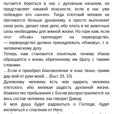
пытается бороться в нас с духовным началом, не
представляет никакой опасности, если в нас уже
побежден его «ангел». Тогда плотский человек не
противится больше духовному, а просто выполняет
свою роль, делает свое дело, ибо плоть и ее животные
силы необходимы для земной жизни. Но горе нам, если
этот «Исав» претендует на первородство,
—
первородство должно принадлежать «Иакову», т. е.
человеческому духу.
Теперь нам становится понятным, почему Иаков
обращается к вновь обретенному им брату с такими
словами:
…Если я приобрел благоволение в очах твоих, прими
дар мой от руки моей…
(Быт.
33,
10)
Духовному человеку есть чем одарить человека
плотского, ибо великая радость духовной жизни,
блаженство пребывания с Богом распространяются на
весь состав человека, как говорит Давид:
А моя душа будет радоваться о Господе, будет
веселиться о спасении от Него.