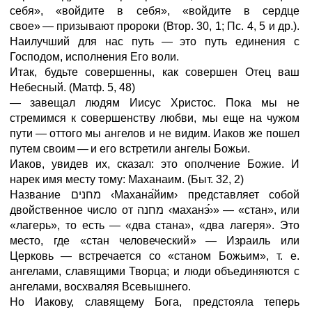
себя», «войдите в себя», «войдите в сердце
свое»
—
призывают пророки (Втор. 30, 1; Пс. 4, 5 и др.).
Наилучший для нас путь
—
это путь единения с
Господом, исполнения Его воли.
Итак, будьте совершенны, как совершен Отец ваш
Небесный.
(Матф.
5,
48)
—
завещал людям Иисус Христос. Пока мы не
стремимся к совершенству любви, мы еще на чужом
пути
—
оттого мы ангелов и не видим. Иаков же пошел
путем своим
—
и его встретили ангелы Божьи.
Иаков, увидев их, сказал: это ополчение Божие. И
нарек имя месту тому: Маханаим.
(Быт.
32,
2)
Название מחנים
‹Махана
йим›
представляет собой
двойственное число от מחנה
‹маханэ
›
»
—
«стан», или
«лагерь», то есть
—
«два стана», «два лагеря». Это
место, где «стан человеческий»
—
Израиль или
Церковь
—
встречается со «станом Божьим», т. е.
ангелами, славящими Творца; и люди объединяются с
ангелами, восхваляя Всевышнего.
Но Иакову, славящему Бога, предстояла теперь