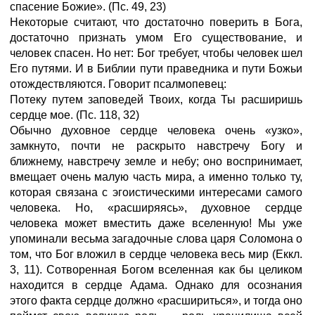
спасение Божие».
(Пс.
49,
23)
Некоторые считают, что достаточно поверить в Бога,
достаточно признать умом Его существование, и
человек спасен. Но нет: Бог требует, чтобы человек шел
Его путями. И в Библии пути праведника и пути Божьи
отождествляются. Говорит псалмопевец:
Потеку путем заповедей Твоих, когда Ты расширишь
сердце мое.
(Пс.
118,
32)
Обычно духовное сердце человека очень «узко»,
замкнуто, почти не раскрыто навстречу Богу и
ближнему, навстречу земле и небу; оно воспринимает,
вмещает очень малую часть мира, а именно только ту,
которая связана с эгоистическими интересами самого
человека. Но, «расширяясь», духовное сердце
человека может вместить даже вселенную! Мы уже
упоминали весьма загадочные слова царя Соломона о
том, что Бог вложил в сердце человека весь мир (Еккл.
3, 11). Сотворенная Богом вселенная как бы целиком
находится в сердце Адама. Однако для осознания
этого факта сердце должно «расшириться», и тогда оно