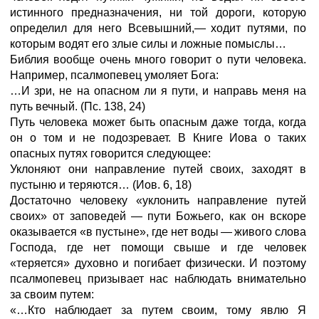
истинного предназначения, ни той дороги, которую
определил для него Всевышний,—
ходит путями, по
которым водят его злые силы и ложные помыслы…
Библия вообще очень много говорит о пути человека.
Например, псалмопевец умоляет Бога:
…И зри, не на опасном ли я пути, и направь меня на
путь вечный.
(Пс.
138,
24)
Путь человека может быть опасным даже тогда, когда
он о том и не подозревает. В Книге Иова о таких
опасных путях говорится следующее:
Уклоняют они направление путей своих, заходят в
пустыню и теряются…
(Иов.
6,
18)
Достаточно человеку «уклонить направление путей
своих» от заповедей
—
пути Божьего, как он вскоре
оказывается «в пустыне», где нет воды
—
живого слова
Господа, где нет помощи свыше и где человек
«теряется» духовно и погибает физически. И поэтому
псалмопевец призывает нас наблюдать внимательно
за своим путем:
«…Кто наблюдает за путем своим, тому явлю Я