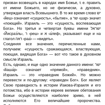
призван возвещать в народах имя Божье, т. е. править
от имени Божьего, но не физически, а духовно,
утверждая власть Всевышнего. В то же время слово יש
‹йеш›
означает «сущность», «бытие», а שר
‹шар›
значит
«поющий». Израиль — это «сущность, воспевающая
Бога». Но третья и четвертая буквы имени ישראל
‹Йисраэ
ль›
, ר
‹реш›
и א
‹а
леф›
, указывают еще и на
глагол ראה
‹раа
›
—
«видеть».
Соединяя все значения, перечисленные нами,
получаем: «сущность сражающаяся, властвующая,
поющая, видящая Бога» — вот что такое в духовном
смысле Израиль.
Есть, однако, и еще одно значение данного имени: ישר
‹йаша
р›
означает «прямой», «праведник».
Израиль
—
это «праведник Божий». Но можно
перевести и по-другому: «праведен Бог». Бог являет
Свою праведность в истории Иакова-Израиля и его
потомства, ибо в истории евреев великие обетования
Божьи осуществляются наиболее зримо, в ней
исполняются Его величайшие пророчества.