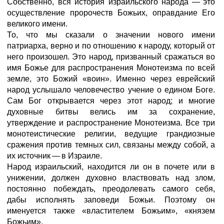
Собственно, вся история израильского народа
—
это
осуществление пророчеств Божьих, оправдание Его
великого имени.
То, что мы сказали о значении нового имени
патриарха, верно и по отношению к народу, который от
него произошел. Это народ, призванный сражаться во
имя Божье для распространения Монотеизма по всей
земле, это Божий «воин». Именно через еврейский
народ услышало человечество учение о едином Боге.
Сам Бог открывается через этот народ; и многие
духовные битвы велись им за сохранение,
утверждение и распространение Монотеизма. Все три
монотеистические религии, ведущие грандиозные
сражения против темных сил, связаны между собой, а
их источник
—
в Израиле.
Народ израильский, находится ли он в почете или в
унижении, должен духовно властвовать над злом,
постоянно побеждать, преодолевать самого себя,
дабы исполнять заповеди Божьи. Поэтому он
именуется также «властителем Божьим», «князем
Божьим».