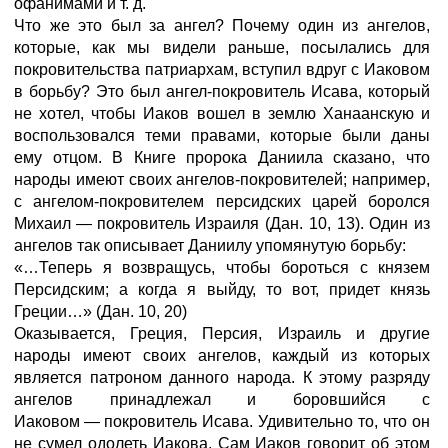
офанимами и т. д.
Что же это был за ангел? Почему один из ангелов,
которые, как мы видели раньше, посылались для
покровительства патриархам, вступил вдруг с Иаковом
в борьбу? Это был ангел-покровитель Исава, который
не хотел, чтобы Иаков вошел в землю Ханаанскую и
воспользовался теми правами, которые были даны
ему отцом. В Книге пророка Даниила сказано, что
народы имеют своих ангелов-покровителей; например,
с ангелом-покровителем персидских царей боролся
Михаил
—
покровитель Израиля (Дан. 10, 13). Один из
ангелов так описывает Даниилу упомянутую борьбу:
«…Теперь я возвращусь, чтобы бороться с князем
Персидским; а когда я выйду, то вот, придет князь
Греции…»
(Дан.
10,
20)
Оказывается, Греция, Персия, Израиль и другие
народы имеют своих ангелов, каждый из которых
является патроном данного народа. К этому разряду
ангелов принадлежал и боровшийся с
Иаковом
—
покровитель Исава. Удивительно то, что он
не сумел одолеть Иакова. Сам Иаков говорит об этом