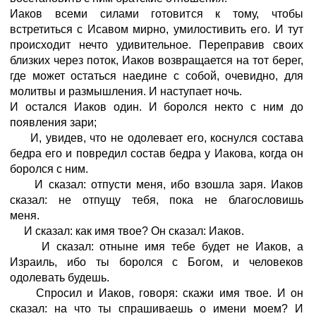
Иаков всеми силами готовится к тому, чтобы
встретиться с Исавом мирно, умилостивить его. И тут
происходит нечто удивительное. Переправив своих
близких через поток, Иаков возвращается на тот берег,
где может остаться наедине с собой, очевидно, для
молитвы и размышления. И наступает ночь.
И остался Иаков один. И боролся некто с ним до
появления зари;
И, увидев, что не одолевает его, коснулся состава
бедра его и повредил состав бедра у Иакова, когда он
боролся с ним.
И сказал: отпусти меня, ибо взошла заря. Иаков
сказал: не отпущу тебя, пока не благословишь
меня.
И сказал: как имя твое? Он сказал: Иаков.
И сказал: отныне имя тебе будет не Иаков, а
Израиль, ибо ты боролся с Богом, и человеков
одолевать будешь.
Спросил и Иаков, говоря: скажи имя твое. И он
сказал: на что ты спрашиваешь о имени моем? И