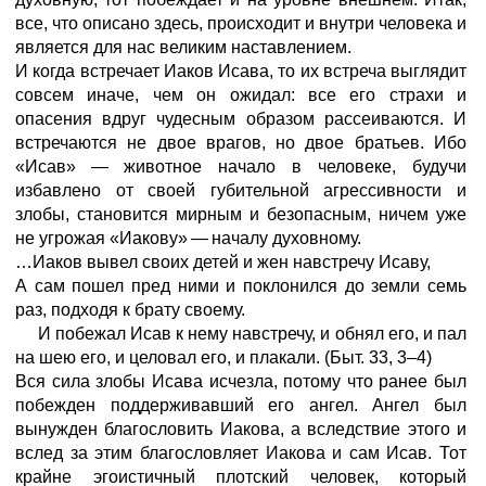
все, что описано здесь, происходит и внутри человека и
является для нас великим наставлением.
И когда встречает Иаков Исава, то их встреча выглядит
совсем иначе, чем он ожидал: все его страхи и
опасения вдруг чудесным образом рассеиваются. И
встречаются не двое врагов, но двое братьев. Ибо
«Исав»
—
животное начало в человеке, будучи
избавлено от своей губительной агрессивности и
злобы, становится мирным и безопасным, ничем уже
не угрожая «Иакову»
—
началу духовному.
…Иаков вывел своих детей и жен навстречу Исаву,
А сам пошел пред ними и поклонился до земли семь
раз, подходя к брату своему.
И побежал Исав к нему навстречу, и обнял его, и пал
на шею его, и целовал его, и плакали.
(Быт.
33,
3–4)
Вся сила злобы Исава исчезла, потому что ранее был
побежден поддерживавший его ангел. Ангел был
вынужден благословить Иакова, а вследствие этого и
вслед за этим благословляет Иакова и сам Исав. Тот
крайне эгоистичный плотский человек, который