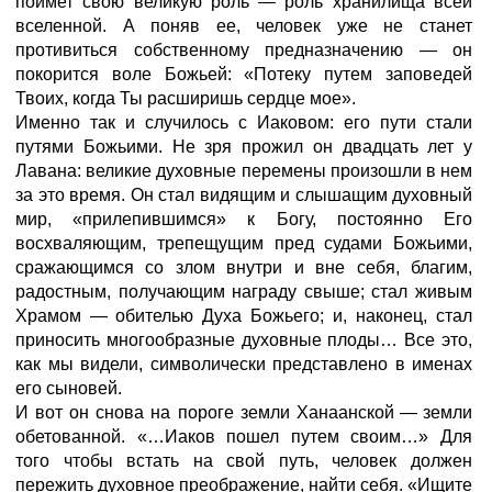
поймет свою великую роль — роль хранилища всей
вселенной. А поняв ее, человек уже не станет
противиться собственному предназначению — он
покорится воле Божьей: «Потеку путем заповедей
Твоих, когда Ты расширишь сердце мое».
Именно так и случилось с Иаковом: его пути стали
путями Божьими. Не зря прожил он двадцать лет у
Лавана: великие духовные перемены произошли в нем
за это время. Он стал видящим и слышащим духовный
мир, «прилепившимся» к Богу, постоянно Его
восхваляющим, трепещущим пред судами Божьими,
сражающимся со злом внутри и вне себя, благим,
радостным, получающим награду свыше; стал живым
Храмом —
обителью Духа Божьего; и, наконец, стал
приносить многообразные духовные плоды… Все это,
как мы видели, символически представлено в именах
его сыновей.
И вот он снова на пороге земли Ханаанской
—
земли
обетованной. «…Иаков пошел путем своим…» Для
того чтобы встать на свой путь, человек должен
пережить духовное преображение, найти себя. «Ищите