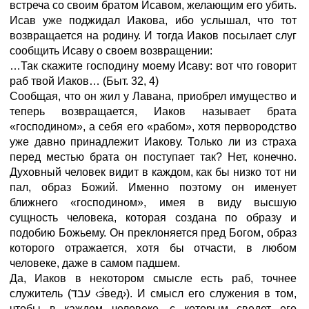
встреча со своим братом Исавом, желающим его убить.
Исав уже поджидал Иакова, ибо услышал, что тот
возвращается на родину. И тогда Иаков посылает слуг
сообщить Исаву о своем возвращении:
…Так скажите господину моему Исаву: вот что говорит
раб твой Иаков…
(Быт.
32,
4)
Сообщая, что он жил у Лавана, приобрел имущество и
теперь возвращается, Иаков называет брата
«господином», а себя его «рабом», хотя первородство
уже давно принадлежит Иакову. Только ли из страха
перед местью брата он поступает так? Нет, конечно.
Духовный человек видит в каждом, как бы низко тот ни
пал, образ Божий. Именно поэтому он именует
ближнего «господином», имея в виду высшую
сущность человека, которая создана по образу и
подобию Божьему. Он преклоняется пред Богом, образ
которого отражается, хотя бы отчасти, в любом
человеке, даже в самом падшем.
Да, Иаков в некотором смысле есть раб, точнее
служитель (עבד
‹э
вед›
). И смысл его служения в том,
чтобы в каждом человеке, с которым сведет его