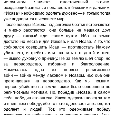
источником является ожесточенный эгоизм,
рождающий зависть и ненависть к ближним и дальним.
«Исава» необходимо одолеть духовно
—
и только тогда
уже водворится в человеке мир…
После победы Иакова над ангелом братья встречаются
и мирно расстаются: они больше не мешают друг
другу
—
каждый идет своим путем. Ибо на земле
достаточно места и для Иакова, и для Исава. И то, что
собирался совершить Исав — противостать Иакову,
убить его, истребить или пленить его детей и жен,
—
имело духовную причину. Не за землю шел спор, но
за первородство, избрание и благословение.
Намечалась одна из первых религиозных
войн
—
война между Иаковом и Исавом, ибо оба они
претендовали на первородство. Как мы помним,
первое убийство на земле также было совершено по
религиозным мотивам. Но, победив «Исава» в самом
себе, победив его ангела, Иаков одержал вслед за тем
и внешнюю победу; ибо тот, кто одолевает ангелов, тот
одолеет и людей. Тот, кто одерживает победу
духовную, тот побеждает и на уровне внешнем. Итак,