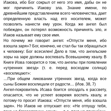
Иакова, ибо Бог сокрыл от него это имя, дабы он не
мог причинить Иакову зла. Знание имени, по
древнейшим представлениям всего человечества, дает
определенную власть над его носителем, может
позволить нанести ему урон. Когда же ангел был
побежден, он потерял возможность причинять зло, и
Иаков называет ему свое имя.
Но почему же говорит ангел: «Отпусти меня, ибо
взошла заря»? Бог, конечно, не стал бы так обращаться
к человеку: Бог всесилен! Дело в том, что ангельские
хоры на заре должны воспевать Всевышнему хвалу. В
Книге Иова говорится о том, что ангелы при появлении
«утренних звезд» (т. е. перед восходом солнца)
«восклицают»:
…При общем ликовании утренних звезд, когда все
сыны Божии восклицали от радости…
(Иов.
38,
7)
Ангел-покровитель Исава боится опоздать к рассвету,
опасается, что не успеет вовремя воспеть хвалу, и
потому-то просит Иакова: «Отпусти меня, ибо взошла
заря». Но Иаков не отпускает его: «Не отпущу тебя,