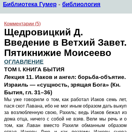
Библиотека Гумер
-
библиология
Комментарии (5)
Щедровицкий Д.
Введение в Ветхий Завет.
Пятикнижие Моисеево
ОГЛАВЛЕНИЕ
ТОМ I. КНИГА БЫТИЯ
Лекция 11. Иаков и ангел: борьба-объятие.
Израиль — «сущность, зрящая Бога» (Кн.
Бытия, гл. 31–36)
Мы уже говорили о том, как работал Иаков семь лет,
пася скот Лавана, ибо не мог иным образом дать выкуп
за возлюбленную свою, Рахиль; ведь Иаков бежал из
дома отца, ничего с собой не взяв. Вели мы речь и о
том, как Лаван вместо Рахили обманным образом
отдал Иакову Лию и как поэтому Иакову снова