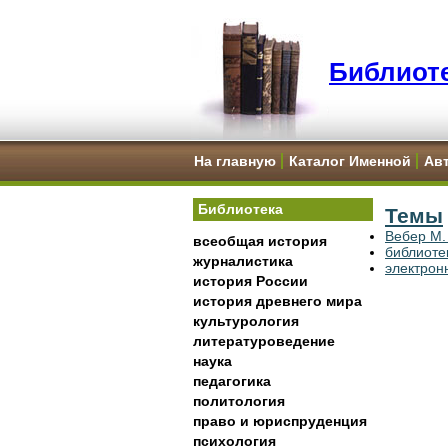
Библиоте
На главную
Каталог Именной
Ав
Библиотека
Темы
Вебер М.
всеобщая история
библиоте
журналистика
электрон
история России
история древнего мира
культурология
литературоведение
наука
педагогика
политология
право и юриспруденция
психология