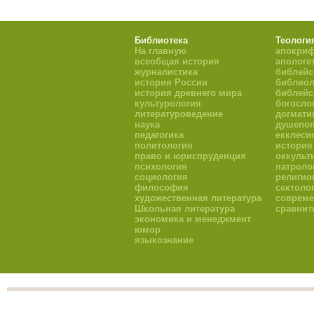
Библиотека
Теологи
На главную
апокри
всеобщая история
апологе
журналистика
библейс
история России
библиол
история древнего мира
библейс
культурология
богосло
литературоведение
догмати
наука
душепоп
педагогика
екклеси
политология
история
право и юриспруденция
оккульт
психология
патроло
социология
религио
философия
сектоло
художественная литература
совреме
Школьная литература
сравнит
экономика и менеджмент
юмор
языкознание