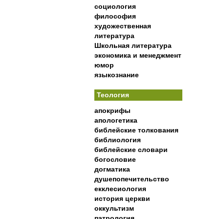
социология
философия
художественная
литература
Школьная литература
экономика и менеджмент
юмор
языкознание
Теология
апокрифы
апологетика
библейские толкования
библиология
библейские словари
богословие
догматика
душепопечительство
екклесиология
история церкви
оккультизм
патрология