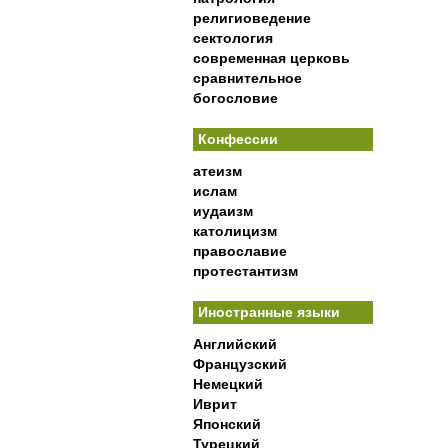
религиоведение
сектология
современная церковь
сравнительное
богословие
Конфессии
атеизм
ислам
иудаизм
католицизм
православие
протестантизм
Иностранные языки
Английский
Французский
Немецкий
Иврит
Японский
Турецкий