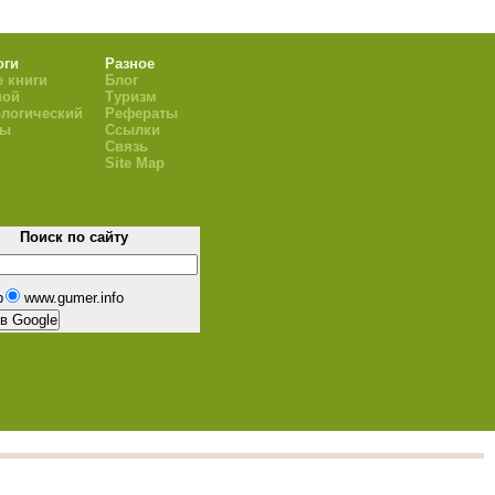
оги
Разное
 книги
Блог
ной
Туризм
логический
Рефераты
ры
Ссылки
Связь
Site Map
Поиск по сайту
b
www.gumer.info