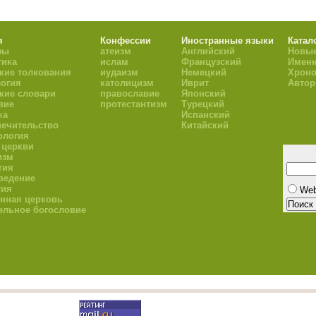
я
Конфессии
Иностранные языки
Катал
фы
атеизм
Английский
Новые
тика
ислам
Французский
Имен
кие толкования
иудаизм
Немецкий
Хроно
огия
католицизм
Иврит
Авто
кие словари
православие
Японский
вие
протестантизм
Турецкий
ка
Испанский
ечительство
Китайский
ология
 церкви
изм
гия
ведение
гия
We
нная церковь
ельное богословие