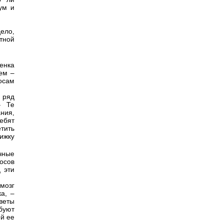
ум и
дело,
тной
енка
ем –
осам
а ряд
– Те
ания,
ебят
тить
нижку
чные
осов
 эти
мозг
а, –
веты
ебуют
ей ее