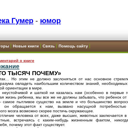
ка Гумер
-
юмор
торы
Новые книги
Связь
Помощь сайту
ментарий о книге
ржание
«СТО ТЫСЯЧ ПОЧЕМУ»
так… Но этим не должно заслоняться от нас основное стремл
 разума овладеть наибольшим количеством знаний, необходимых
ой ориентации в мире.
 неустойчивой и шаткой ни казалась нам (особенно в первые г
ая жизнь ребенка, мы все же не должны забывать, что ребенок от
– самое пытливое существо на земле и что большинство вопросо
и он обращается к нам, вызвано насущной потребностью
ого мозга возможно скорее постичь окружающее.
отличие человека от всех, даже высших, животных заключается в 
отные, встречаясь с каким-нибудь жизненным фактом, никогд
ебя, почему этот факт существует.