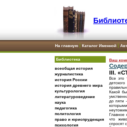
Библиоте
На главную
Каталог Именной
Ав
Библиотека
Ваш ком
Соде
всеобщая история
III. 
журналистика
Все это 
история России
детского
история древнего мира
правильн
культурология
Какой бы
умственн
литературоведение
до пяти 
наука
которым
педагогика
неутомим
политология
Главное 
что жив
право и юриспруденция
спросят с
психология