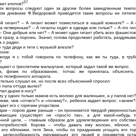
57
лает клопов?
ти вопросы следуют один за другим более замедленным темпо
ом дневнике Ф.Вигдоровой приводятся такие вопросы ее пятиле
ой гигант? – А гигант может поместиться в нашей комнате? – А 
на четвереньки? – А гиганты ходят в одежде или голые? – А что ги
– Они добрые или нет? – А может один гигант убить всех фашистов
е сразу, а порознь. Значит, голова продолжает работать, раздумыва
 о радио:
е туда дяди и тети с музыкой влезли?
фоне:
когда я с тобой говорила по телефону, как же ты туда, в трубо
?
щают о трехлетнем мальчугане, который задал такой же вопрос.
ка, физик по образованию, тотчас же принялась объяснять
во телефонного аппарата.
тельно слушал ее, но после всех объяснений спросил:
е папа оттуда вылез?
лал дырки в носу?
му у одних только мамов есть молоко для маленьких, а у папов нет
реже, чем «отчего?» и «почему?», ребенок задает вопрос: «зачем
дает его с горячим упорством.
одам – порою даже раньше – он проникается твердой уверенностью
ужающее существует не «просто так», а для какой-нибудь т
нной цели, – главным образом для удовлетворения его собстве
потребностей. Корова – чтобы давать ему молоко, яблоня, ч
 его яблоками, тетя Зина, чтобы по праздникам угощать его тор
е целесообразность окружающих его людей и предметов оста