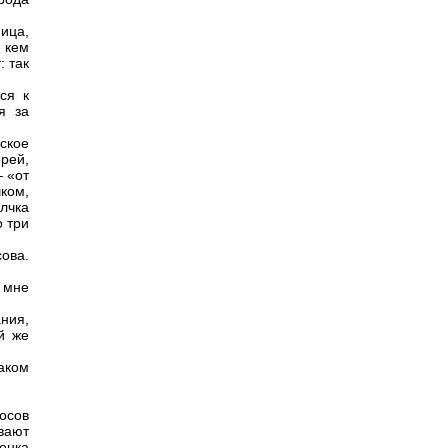
ица,
 кем
: так
ся к
я за
еское
ерей,
– «от
чком,
олчка
о три
ова.
я мне
ния,
й же
аком
осов
вают
бенка