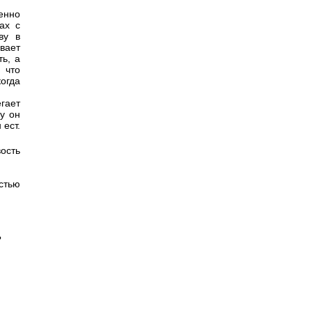
венно
ах с
ву в
ывает
ть, а
 что
огда
егает
му он
 ест.
ость
стью
?