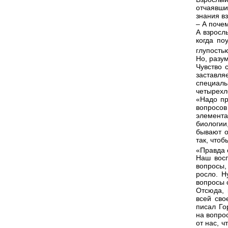
отчаявши
знания вз
– А поче
А взросл
когда по
глупостью
Но, разу
Чувство 
заставля
специаль
четырехл
«Надо пр
вопросо
элемента
биологии
бывают о
так, что
«Правда 
Наш восп
вопросы,
росло. Н
вопросы 
Отсюда, 
всей сво
писал Го
на вопро
от нас, 