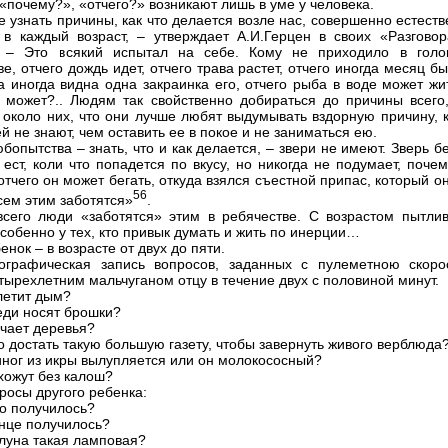
«почему?», «отчего?» возникают лишь в уме у человека.
 узнать причины, как что делается возле нас, совершенно естест
 в каждый возраст, – утверждает А.И.Герцен в своих «Разговор
. – Это всякий испытал на себе. Кому не приходило в голо
е, отчего дождь идет, отчего трава растет, отчего иногда месяц б
а иногда видна одна закраинка его, отчего рыба в воде может жи
 может?.. Людям так свойственно добираться до причины всего,
 около них, что они лучше любят выдумывать вздорную причину, к
 не знают, чем оставить ее в покое и не заниматься ею.
бопытства – знать, что и как делается, – звери не имеют. Зверь б
 ест, коли что попадется по вкусу, но никогда не подумает, поче
отчего он может бегать, откуда взялся съестной припас, который он
56
сем этим заботятся»
.
сего люди «заботятся» этим в ребячестве. С возрастом пытлив
особенно у тех, кто привык думать и жить по инерции…
енок – в возрасте от двух до пяти.
ографическая запись вопросов, заданных с пулеметною скоро
тырехлетним мальчуганом отцу в течение двух с половиной минут.
 летит дым?
еди носят брошки?
ачает деревья?
о достать такую большую газету, чтобы завернуть живого верблюда
иног из икры вылупляется или он молокососный?
 хожут без калош?
росы другого ребенка:
бо получилось?
лнце получилось?
 луна такая ламповая?