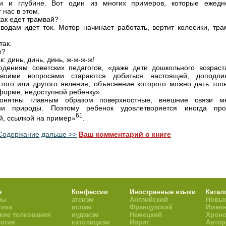
ти и глубине. Вот один из многих примеров, которые ежедн
 нас в этом.
как едет трамвай?
водам идет ток. Мотор начинает работать, вертит колесики, тра
так.
е?
ак: динь, динь, динь, ж-ж-ж-ж!
дениям советских педагогов, «даже дети дошкольного возраст
своими вопросами стараются добиться настоящей, доподли
того или другого явления, объяснение которого можно дать толь
форме, недоступной ребенку».
онятны главным образом поверхностные, внешние связи м
ми природы. Поэтому ребенок удовлетворяется иногда про
61
й, ссылкой на пример»
.
Содержание
дальше >>
Ваш комментарий о книге
я
Конфессии
Иностранные языки
Катал
фы
атеизм
Английский
Новые
тика
ислам
Французский
Имен
кие толкования
иудаизм
Немецкий
Хроно
огия
католицизм
Иврит
Авто