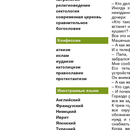
– Кто де
религиоведение
Иногда э
сектология
неизданн
современная церковь
дочери:
«Кто так
сравнительное
встанет 
богословие
кушают? 
Все это н
Конфессии
Машенька
– А как ж
атеизм
И о теле
– Папа, 
ислам
забрался
иудаизм
Мне сооб
католицизм
Его тет
православие
устройст
Он внима
протестантизм
– А как ж
– Кто сде
Иностранные языки
– И поче
Гораздо 
Английский
все же за
К трем г
Французский
все окр
Немецкий
обозначе
Иврит
нужд и 
Японский
снабжать
Когда ж
Турецкий