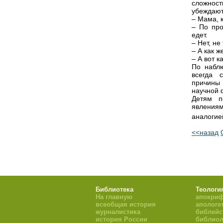
сложнос
убеждают
– Мама, 
– По про
едет.
– Нет, не 
– А как ж
– А вот к
По наблю
всегда 
причины 
научной 
Детям п
явления
аналогие
<<назад
Библиотека
Теологи
На главную
апокри
всеобщая история
апологе
журналистика
библейс
история России
библиол