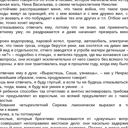
юная мать, Нина Васильева, о своем четырехлетнем Николке:
тойчиво расспрашивает меня, что такое война, что такое гран
роды живут за границей, кто с кем воевал и с кем дружно жил, с
я воевать и что побуждает к войне тех или других и т.п. Отбою нет
о, точно хочет заучить.
отказываюсь отвечать ему, потому что не знаю, как применить
етнему уму; он раздражается и даже начинает презирать мен
.
троен водопровод, паровой котел, трактор, автомобиль, электрич
, что такое гроза, откуда берутся реки, как охотятся на диких зв
й вид в отдельности, отчего заводятся в утробе матери детеныши 
о ли?» – подробно о птицах, о жителях прудов, где мы копаемся са
 вопросы, они исходят исключительно от него самого без всякого т
тороны, и все они трактовались еще в прошлом году, когда ему был
отвечаю ему в духе: «Вырастешь, Саша, узнаешь», – как у Некрас
знейшим образом, очень продуманно говорит:
ешь мне отвечать, я буду глупый; а если ты не будешь отказыватьс
ь, тогда, мама, я буду все умнее и умнее…»
й ребенок способен так отчетливо и внятно мотивировать требова
он предъявляет ко взрослым, но всякий предъявляет их с тако
востью.
бования четырехлетний Сережа лаконически выразил в т
и к маме:
учка, а ты потомучка!
рослые, которые брезгливо отмахиваются от «докучных» вопр
 совершают непоправимо жестокое дело: они насильно задержи
венный рост, тормозят его духовное развитие. Правда, в жизни ре