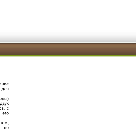
ение
 для
оды)
 двух
в, с
 его
том,
а не