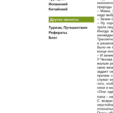
непонятн
Испанский
природы 
Китайский
– Мама, 
надо выб
– Зачем 
Другие проекты
– Ну хор
трата лю
Туризм, Путешествия
Иногда в
Рефераты
неожидан
Блог
Трехлетн
и решила 
было не т
конце кон
– И заче
У Чехова
малым ре
свою жизн
задает с
причем с
служат е
того, чт
няни и м
«Они оде
папа – н
С возрас
неустойч
относить
Очень уб