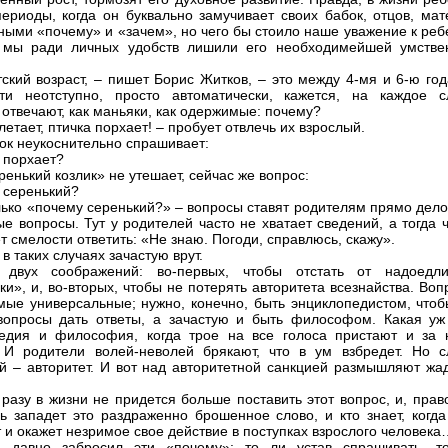
ериоды, когда он буквально замучивает своих бабок, отцов, мат
ными «почему» и «зачем», но чего бы стоило наше уважение к реб
 мы ради личных удобств лишили его необходимейшей умстве
тский возраст, – пишет Борис Житков, – это между 4-мя и 6-ю го
ти неотступно, просто автоматически, кажется, на каждое с
 отвечают, как маньяки, как одержимые: почему?
летает, птичка порхает! – пробует отвлечь их взрослый.
ок неукоснительно спрашивает:
 порхает?
ренький козлик» не утешает, сейчас же вопрос:
 серенький?
лько «почему серенький?» – вопросы ставят родителям прямо дело
ые вопросы. Тут у родителей часто не хватает сведений, а тогда
т смелости ответить: «Не знаю. Погоди, справлюсь, скажу».
в таких случаях зачастую врут.
 двух соображений: во-первых, чтобы отстать от надоедли
ки», и, во-вторых, чтобы не потерять авторитета всезнайства. Во
мые универсальные; нужно, конечно, быть энциклопедистом, чтоб
вопросы дать ответы, а зачастую и быть философом. Какая уж
едия и философия, когда трое на все голоса пристают и за 
 И родители волей-неволей брякают, что в ум взбредет. Но с
й – авторитет. И вот над авторитетной санкцией размышляют жа
 разу в жизни не придется больше поставить этот вопрос, и, прав
ь западет это раздраженно брошенное слово, и кто знает, когда
 и окажет незримое свое действие в поступках взрослого человека
й давно забросил эти «почему»: то ли устав спрашивать, т