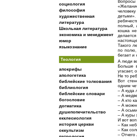
Вопросы 
социология
«Желание
философия
человеку
детьми»
художественная
ребячеств
литература
полный, 
Школьная литература
кошка не
экономика и менеджмент
делается
настоящей
юмор
Такого лю
языкознание
по полю,
бегает и 
Теология
А люди в
Больше в
апокрифы
угасает, 
апологетика
Не то реб
Вот стен
библейские толкования
одним че
библиология
– А куда
библейские словари
– А медв
богословие
– А кто к
– А можн
догматика
– А осьм
душепопечительство
– А куры
екклесиология
И вот воп
история церкви
– Как не
– Как со
оккультизм
– Отчего
патрология