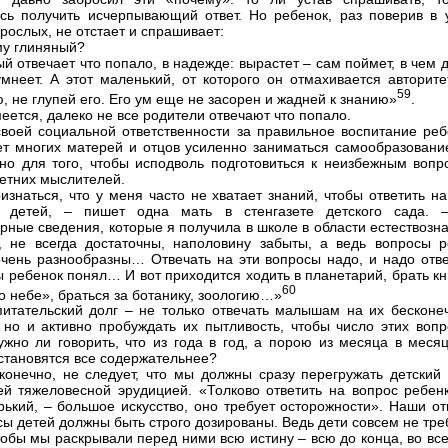
сь получить исчерпывающий ответ. Но ребенок, раз поверив в 
рослых, не отстает и спрашивает:
му глиняный?
ый отвечает что попало, в надежде: вырастет – сам поймет, в чем 
умнеет. А этот маленький, от которого он отмахивается авторите
59
, не глупей его. Его ум еще не засорен и жадней к знанию»
.
меется, далеко не все родители отвечают что попало.
своей социальной ответственности за правильное воспитание реб
ет многих матерей и отцов усиленно заниматься самообразовани
но для того, чтобы исподволь подготовиться к неизбежным вопр
етних мыслителей.
изнаться, что у меня часто не хватает знаний, чтобы ответить н
в детей, – пишет одна мать в стенгазете детского сада. 
рные сведения, которые я получила в школе в области естествозн
, не всегда достаточны, наполовину забыты, а ведь вопросы р
чень разнообразны… Отвечать на эти вопросы надо, и надо отве
бы ребенок понял… И вот приходится ходить в планетарий, брать к
60
о небе», браться за ботанику, зоологию…»
итательский долг – не только отвечать малышам на их бесконе
 но и активно пробуждать их пытливость, чтобы число этих вопр
ужно ли говорить, что из года в год, а порою из месяца в месяц
становятся все содержательнее?
конечно, не следует, что мы должны сразу перегружать детский 
ей тяжеловесной эрудицией. «Толково ответить на вопрос ребенк
рький, – большое искусство, оно требует осторожности». Наши от
сы детей должны быть строго дозированы. Ведь дети совсем не тр
чтобы мы раскрывали перед ними всю истину – всю до конца, во вс