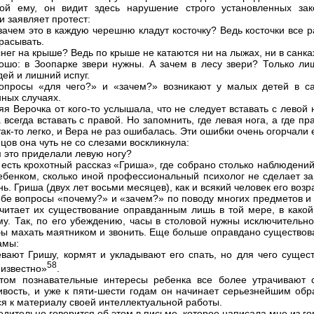
ой ему, он видит здесь нарушение строго установленных зак
и заявляет протест:
зачем это в каждую черешню кладут косточку? Ведь косточки все 
расывать.
снег на крыше? Ведь по крыше не катаются ни на лыжах, ни в санка
ошо: в Зоопарке звери нужны. А зачем в лесу звери? Только ли
дей и лишний испуг.
опросы «для чего?» и «зачем?» возникают у малых детей в с
ных случаях.
яя Верочка от кого-то услышала, что не следует вставать с левой 
всегда вставать с правой. Но запомнить, где левая нога, а где пр
ак-то легко, и Вера не раз ошибалась. Эти ошибки очень огорчали 
цов она чуть не со слезами воскликнула:
м это приделали левую ногу?
 есть крохотный рассказ «Гриша», где собрано столько наблюдени
бенком, сколько иной профессиональный психолог не сделает за
ь. Гриша (двух лет восьми месяцев), как и всякий человек его возр
ебе вопросы «почему?» и «зачем?» по поводу многих предметов и 
читает их существование оправданным лишь в той мере, в какой
му. Так, по его убеждению, часы в столовой нужны исключительно
обы махать маятником и звонить. Еще больше оправдано существов
амы:
вают Гришу, кормят и укладывают его спать, но для чего сущест
58
еизвестно»
.
том познавательные интересы ребенка все более утрачивают 
ивость, и уже к пяти-шести годам он начинает серьезнейшим обр
ся к материалу своей интеллектуальной работы.
едительно говорится об этом в письме, которое написала мне из г