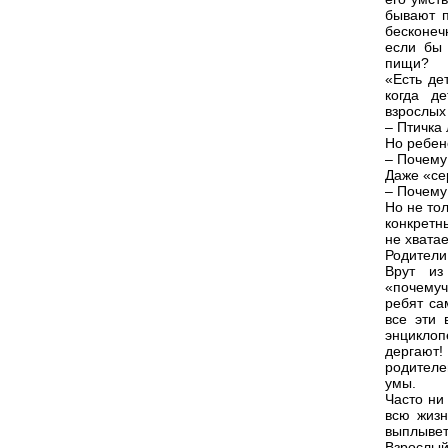
бывают п
бесконеч
если бы
пищи?
«Есть де
когда де
взрослых
– Птичка 
Но ребен
– Почему
Даже «се
– Почему
Но не то
конкретн
не хватае
Родители 
Врут из
«почемуч
ребят са
все эти 
энциклоп
дергают!
родителе
умы.
Часто ни
всю жизн
выплывет
Взрослы