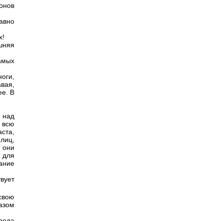
онов
равно
х!
шняя
амых
ноги,
авая,
ее. В
й над
 всю
аста,
лиц,
 они
 для
ание
вует
свою
азом
орода