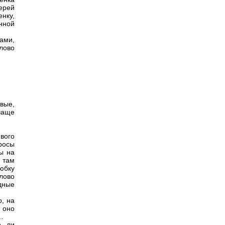
ерей
енку,
нной
дами,
лово
вые,
 чаще
вого
просы
ы на
 там
юбку
лово
дные
о, на
 оно
…
о ли