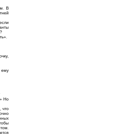
м. В
тней
если
ганты
?
ть».
чку,
 ему
?
?» Но
, что
очно
нных
тобы
том.
ется