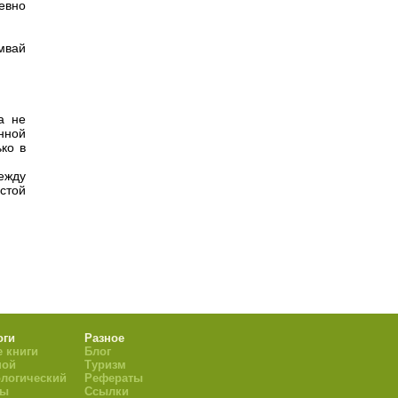
евно
мвай
а не
нной
ко в
ежду
стой
оги
Разное
 книги
Блог
ной
Туризм
логический
Рефераты
ры
Ссылки