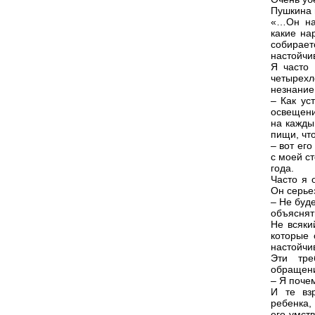
Пушкина 
«…Он нас
какие на
собираетс
настойчив
Я часто 
четырехл
незнание
– Как ус
освещение
на кажды
пищи, чт
– вот его
с моей с
года.
Часто я 
Он серье
– Не буд
объяснят
Не всяки
которые 
настойчи
Эти тре
обращени
– Я почем
И те вз
ребенка,
его умст