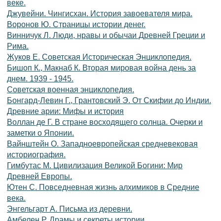
веке.
Джувейни. Чингисхан. История завоевателя мира.
Воронов Ю. Страницы истории денег.
Винничук Л. Люди, нравы и обычаи Древней Греции и
Рима.
Жуков Е. Советская Историческая Энциклопедия.
Бишоп К., Макнаб К. Вторая мировая война день за
днем. 1939 - 1945.
Советская военная энциклопедия.
Бонгард-Левин Г., Грантовский Э. От Скифии до Индии.
Древние арии: Мифы и история
Воллан де Г. В стране восходящего солнца. Очерки и
заметки о Японии.
Вайнштейн О. Западноевропейская средневековая
историография.
Гимбутас М. Цивилизация Великой Богини: Мир
Древней Европы.
Ютен С. Повседневная жизнь алхимиков в Средние
века.
Энгельгарт А. Письма из деревни.
Амбелен Р. Драмы и секреты истории.