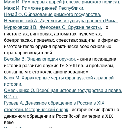
Маяк И. Рим первых царей (генезис римского полиса).
Маяк И. Римляне ранней Республики.
Нечай Ф. Образование римского государства.
Немировский А. Идеология и культура раннего Рима.
- о
Мураховский В., Федосеев С. Оружие пехоты.
пистолетах, винтовках, автоматах, пулеметах,
боеприпасах, прицелах, средствах защиты, и фирмах-
изготовителях оружия практически всех основных
стран-производителей.
- книга посвящена
Бехайм В. Энциклопедия оружия.
история развития оружия IV-XVIII вв. и проблемам,
связанным с его коллекционированием
Блок М. Характерные черты французской аграрной
истории.
Омельченко О. Всеобщая история государства и права.
В 2-х т.
Гурьев А. Денежное обращение в России в XIX
- исторические факты о
столетии. Исторический очерк
денежном обращении в Российской империи в XIX
веке