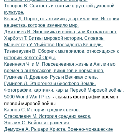
Топоров В. Святость и святые в русской духовной
культуре.
Келли Д. Порох, от алхимии до артиллерии. История
вещества, которое изменило мир.
Дмитриев В. Экономика и война, или Кто как воюет.
Харботл Т. Битвы мировой истории. Словарь.
Манчестер У. Убийство Президента Кеннеди.
Тизенгаузен В. Сборник материалов, относящихся к
истории Золотой Орды.
Квеннелл Ч. и М. Повседневная жизнь в Англии во
времена англосаксов, викингов и норманнов.
Гумилев Л. Древняя Русь и Великая степь.
Гумилев Л. Этногенез и биосфера Земли.
Фотографии, картинки, карты Первой Мировой войны.
- скачать фотографии времен
5000 World War I Pics.
первой мировой войны
Карпов С. История средних веков.
Стасюлевич М. История средних веков.
Энглим С. Войны и сражения.
Демурже А. Рыцари Христа. Военно-монашеские