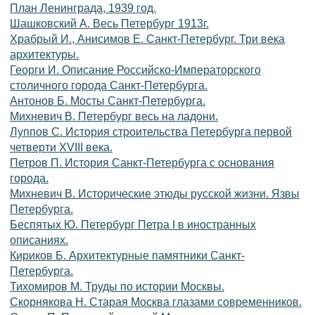
План Ленинграда, 1939 год.
Шашковский А. Весь Петербург 1913г.
Храбрый И., Анисимов Е. Санкт-Петербург. Три века
архитектуры.
Георги И. Описание Российско-Императорского
столичного города Санкт-Петербурга.
Антонов Б. Мосты Санкт-Петербурга.
Михневич В. Петербург весь на ладони.
Луппов С. История строительства Петербурга первой
четверти XVIII века.
Петров П. История Санкт-Петербурга с основания
города.
Михневич В. Исторические этюды русской жизни. Язвы
Петербурга.
Беспятых Ю. Петербург Петра I в иностранных
описаниях.
Кириков Б. Архитектурные памятники Санкт-
Петербурга.
Тихомиров М. Труды по истории Москвы.
Скорнякова Н. Старая Москва глазами современников.