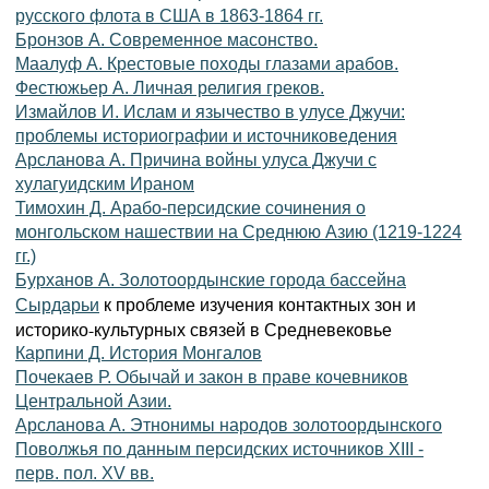
русского флота в США в 1863-1864 гг.
Бронзов А. Современное масонство.
Маалуф А. Крестовые походы глазами арабов.
Фестюжьер А. Личная религия греков.
Измайлов И. Ислам и язычество в улусе Джучи:
проблемы историографии и источниковедения
Арсланова А. Причина войны улуса Джучи с
хулагуидским Ираном
Тимохин Д. Арабо-персидские сочинения о
монгольском нашествии на Среднюю Азию (1219-1224
гг.)
Бурханов А. Золотоордынские города бассейна
к проблеме изучения контактных зон и
Сырдарьи
историко-культурных связей в Средневековье
Карпини Д. История Монгалов
Почекаев Р. Обычай и закон в праве кочевников
Центральной Азии.
Арсланова А. Этнонимы народов золотоордынского
Поволжья по данным персидских источников XIII -
перв. пол. XV вв.