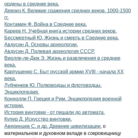
ордены в средние века.
Девриз К. Великие сражения средних веков. 1000-1500
гг.
Контамин Ф. Война в Средние века.
Кареев Н. Учебная книга истории средних веков.
Бессмертный Ю. Жизнь и смерть в Средние века.
Авдусин Д. Основы археологии.
Авдусин Д. Полевая археология СССР.
Виолле-ле-Дюк Э. Жизнь и развлечения в средние
века.
Карпущенко С. Быт русской армии XVIII - начала XX
века.
Лубченков Ю. Полководцы и флотоводцы.
Энциклопедия.
Коннолли П. Греция и Рим. Энциклопедия военной
истории.
История винтовки - от пищали до автомата.
Купер Д. Искусство винтовки.
о
Аверинцев С. и др. Древние цивилизации.
материальном и духовном вкладе в сокровищницу