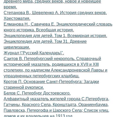
древнего мира, средних веков, новое и новейшее
время.
Степанова В., Шевеленко А. История средних веков.
Хрестоматия.
Елманова Н., Савичева Е. Энциклопедический словарь
юного историка. Всеобщая история.
Энциклопедия для детей. Том 1. Всемирная история.
Энциклопедия для детей. Том 31. Древние
цивилизации.
Журнал \"Русский Календарь\".
Саитов В. Петербургский некрополь. Справочный
исторический указатель, родившихся в XVII и XIII
столетиях, по надписям Александроневской Лавры и
упраздненных петербургских кладбищ.
Кротов П. Основание Санкт-Петербурга: Загадки
старинной рукописи.
Белов С. Петербург Достоевского.
Алфавитный указатель жителей города C.Петербурга,
Гатчины, Красного Села, Кронштадта, Ораниенбаума,
Павловска, Петергофа и Царского Села; Список улиц,
домов и их владельцев на 1913 год.