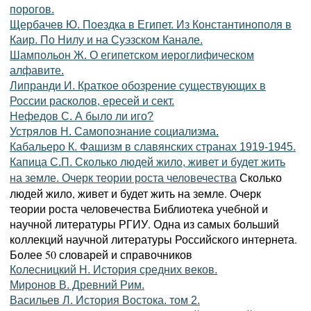
порогов.
Щербачев Ю. Поездка в Египет. Из Константинополя в
Каир. По Нилу и на Суэзском Канале.
Шампольон Ж. О египетском иероглифическом
алфавите.
Липранди И. Краткое обозрение существующих в
России расколов, ересей и сект.
Нефедов С. А было ли иго?
Устрялов Н. Самопознание социализма.
Кабальеро К. Фашизм в славянских странах 1919-1945.
Капица С.П. Сколько людей жило, живет и будет жить
Сколько
на земле. Очерк теории роста человечества
людей жило, живет и будет жить на земле. Очерк
теории роста человечества Библиотека учебной и
научной литературы РГИУ. Одна из самых больший
коллекций научной литературы Российского интернета.
Более 50 словарей и справочников
Колесницкий Н. История средних веков.
Миронов В. Древний Рим.
Васильев Л. История Востока. том 2.