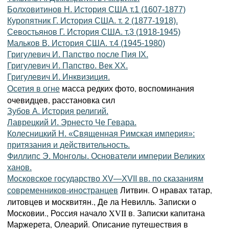
Болховитинов Н. История США т.1 (1607-1877)
Куропятник Г. История США. т. 2 (1877-1918).
Севостьянов Г. История США. т.3 (1918-1945)
Мальков В. История США. т.4 (1945-1980)
Григулевич И. Папство после Пия IX.
Григулевич И. Папство. Век ХХ.
Григулевич И. Инквизиция.
масса редких фото, воспоминания
Осетия в огне
очевидцев, расстановка сил
Зубов А. История религий.
Лаврецкий И. Эрнесто Че Гевара.
Колесницкий Н. «Священная Римская империя»:
притязания и действительность.
Филлипс Э. Монголы. Основатели империи Великих
ханов.
Московское государство XV—XVII вв. по сказаниям
Литвин. О нравах татар,
современников-иностранцев
литовцев и москвитян., Де ла Невилль. Записки о
Московии., Россия начало XVII в. Записки капитана
Маржерета, Олеарий. Описание путешествия в