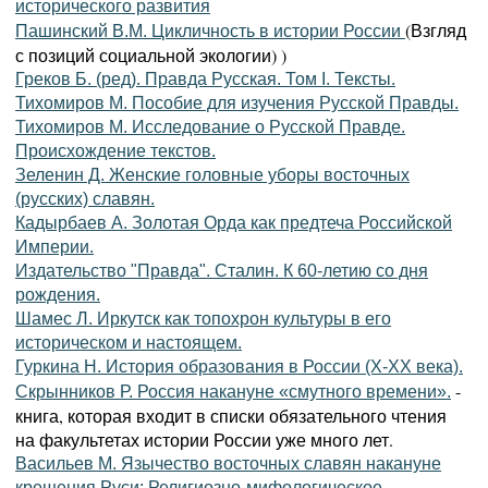
исторического развития
(Взгляд
Пашинский B.M. Цикличность в истории России
с позиций социальной экологии) )
Греков Б. (ред). Правда Русская. Том I. Тексты.
Тихомиров М. Пособие для изучения Русской Правды.
Тихомиров М. Исследование о Русской Правде.
Происхождение текстов.
Зеленин Д. Женские головные уборы восточных
(русских) славян.
Кадырбаев А. Золотая Орда как предтеча Российской
Империи.
Издательство "Правда". Сталин. К 60-летию со дня
рождения.
Шамес Л. Иркутск как топохрон культуры в его
историческом и настоящем.
Гуркина Н. История образования в России (Х-ХХ века).
-
Скрынников Р. Россия накануне «смутного времени».
книга, которая входит в списки обязательного чтения
на факультетах истории России уже много лет.
Васильев М. Язычество восточных славян накануне
крещения Руси: Религиозно-мифологическое