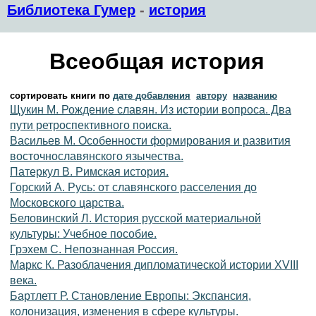
Библиотека Гумер
-
история
Всеобщая история
сортировать книги по
дате добавления
автору
названию
Щукин М. Рождение славян. Из истории вопроса. Два
пути ретроспективного поиска.
Васильев М. Особенности формирования и развития
восточнославянского язычества.
Патеркул В. Римская история.
Горский А. Русь: от славянского расселения до
Московского царства.
Беловинский Л. История русской материальной
культуры: Учебное пособие.
Грэхем С. Непознанная Россия.
Маркс К. Разоблачения дипломатической истории XVIII
века.
Бартлетт Р. Становление Европы: Экспансия,
колонизация, изменения в сфере культуры.