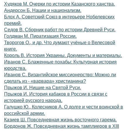
Худяков М. Очерки по истории Казанского ханства.
Андерсон Б. Нации и национализм.
Блох А. Советский Союз в интерьере Нобелевских
премий.
Седов В. Сборник работ по истории Древней Руси.
Голдман М. Пиратизация России.
Творогов О., и др. Что думают учёные о Велесовой
книге.
Король В. История Украины. Документы и материалы.
Иванов С. Блаженные похабы: Культурная история
юродства.
Иванов С. Византийское миссионерство: Можно ли
сделать из - «варвара» христианина?
Прыжов И. Нищие на Святой Руси.
Прыжов И. История кабаков в России в связи с
историей русского народа.
Галушко Ю., Колесников А. О долге и чести воинской в
российской армии.
Казиев Ш. Повседневная жизнь восточного гарема.
Бордонов Ж. Повседневная жизнь тамплиеров в XIII