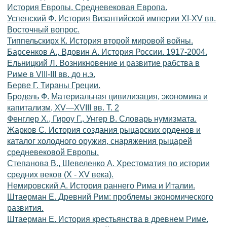
История Европы. Средневековая Европа.
Успенский Ф. История Византийской империи XI-XV вв.
Восточный вопрос.
Типпельскирх К. История второй мировой войны.
Барсенков А., Вдовин А. История России. 1917-2004.
Ельницкий Л. Возникновение и развитие рабства в
Риме в VIII-III вв. до н.э.
Берве Г. Тираны Греции.
Бродель Ф. Материальная цивилизация, экономика и
капитализм, XV—XVIII вв. Т. 2
Фенглер X., Гироу Г., Унгер В. Словарь нумизмата.
Жарков С. История создания рыцарских орденов и
каталог холодного оружия, снаряжения рыцарей
средневековой Европы.
Степанова В., Шевеленко А. Хрестоматия по истории
средних веков (X - XV века).
Немировский А. История раннего Рима и Италии.
Штаерман Е. Древний Рим: проблемы экономического
развития.
Штаерман Е. История крестьянства в древнем Риме.