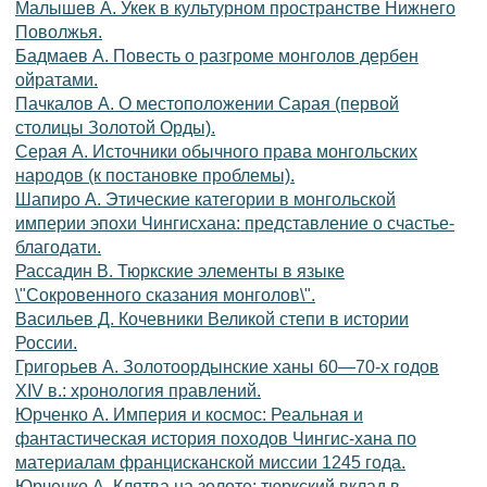
Малышев А. Укек в культурном пространстве Нижнего
Поволжья.
Бадмаев А. Повесть о разгроме монголов дербен
ойратами.
Пачкалов А. О местоположении Сарая (первой
столицы Золотой Орды).
Серая А. Источники обычного права монгольских
народов (к постановке проблемы).
Шапиро А. Этические категории в монгольской
империи эпохи Чингисхана: представление о счастье-
благодати.
Рассадин В. Тюркские элементы в языке
\"Сокровенного сказания монголов\".
Васильев Д. Кочевники Великой степи в истории
России.
Григорьев А. Золотоордынские ханы 60—70-х годов
XIV в.: хронология правлений.
Юрченко А. Империя и космос: Реальная и
фантастическая история походов Чингис-хана по
материалам францисканской миссии 1245 года.
Юрченко А. Клятва на золоте: тюркский вклад в