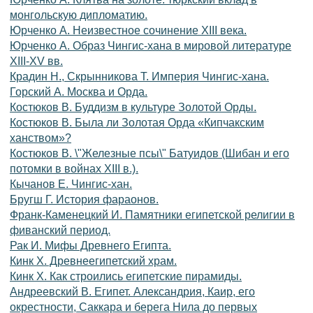
монгольскую дипломатию.
Юрченко А. Неизвестное сочинение ХIII века.
Юрченко А. Образ Чингис-хана в мировой литературе
XIII-XV вв.
Крадин H., Скрынникова Т. Империя Чингис-хана.
Горский А. Москва и Орда.
Костюков В. Буддизм в культуре Золотой Орды.
Костюков В. Была ли Золотая Орда «Кипчакским
ханством»?
Костюков В. \"Железные псы\" Батуидов (Шибан и его
потомки в войнах XIII в.).
Кычанов Е. Чингис-хан.
Бругш Г. История фараонов.
Франк-Каменецкий И. Памятники египетской религии в
фиванский период.
Рак И. Мифы Древнего Египта.
Кинк Х. Древнеегипетский храм.
Кинк Х. Как строились египетские пирамиды.
Андреевский В. Египет. Александрия, Каир, его
окрестности, Саккара и берега Нила до первых