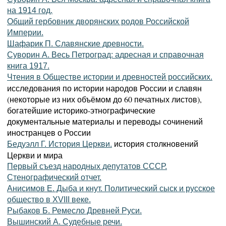
на 1914 год.
Общий гербовник дворянских родов Российской
Империи.
Шафарик П. Славянские древности.
Суворин А. Весь Петроград: адресная и справочная
книга 1917.
Чтения в Обществе истории и древностей российских.
исследования по истории народов России и славян
(некоторые из них объёмом до 60 печатных листов),
богатейшие историко-этнографические
документальные материалы и переводы сочинений
иностранцев о России
история столкновений
Бедуэлл Г. История Церкви.
Церкви и мира
Первый съезд народных депутатов СССР.
Стенографический отчет.
Анисимов Е. Дыба и кнут. Политический сыск и русское
общество в XVIII веке.
Рыбаков Б. Ремесло Древней Руси.
Вышинский А. Судебные речи.