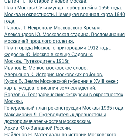
Сытин П. По старой и новой Москве.
План Москвы Сигизмунда Герберштейна 1556 года.
Москва и окрестности. Немецкая военная карта 1940
года.
Панова Т. Некрополи Московского Кремля.
Александров Ю. Московская старина. Воспоминания
москвичей прошлого столетия.
План города Москвы с пригородами 1912 года.
Федосюк Ю. Москва в кольце Садовых.
Москва. Путеводитель 1915г.
Иванов Е. Меткое московское слово.
Аверьянов К. История московских районов.
Кусов В. Земли Московской губернии в XVIII веке :
карты уездов, описания землевладений.
Борзов А. Географические экскурсии в окрестностях
Москвы.
Генеральный план реконструкции Москвы 1935 года.
Максимович Л. Путеводитель к древностям и
достопримечательностям московским.
Архив Юго-Западной России.
Найденов Н. Материалы по истории Московского