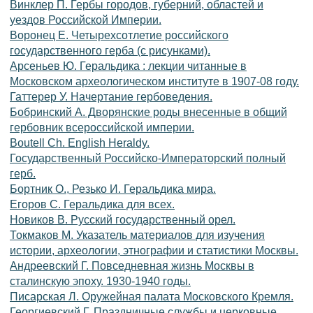
Винклер П. Гербы городов, губерний, областей и
уездов Российской Империи.
Воронец Е. Четырехсотлетие российского
государственного герба (с рисунками).
Арсеньев Ю. Геральдика : лекции читанные в
Московском археологическом институте в 1907-08 году.
Гаттерер У. Начертание гербоведения.
Бобринский А. Дворянские роды внесенные в общий
гербовник всероссийской империи.
Boutell Ch. English Heraldy.
Государственный Российско-Императорский полный
герб.
Бортник О., Резько И. Геральдика мира.
Егоров С. Геральдика для всех.
Новиков В. Русский государственный орел.
Токмаков М. Указатель материалов для изучения
истории, археологии, этнографии и статистики Москвы.
Андреевский Г. Повседневная жизнь Москвы в
сталинскую эпоху. 1930-1940 годы.
Писарская Л. Оружейная палата Московского Кремля.
Георгиевский Г. Праздничные службы и церковные