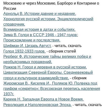
Московию и через Московию, Барборо и Контарини о
России
Арнольд В. Истории давние и недавние.
Хронология русской истории. Энциклопедический
справочник.
Всемирная история в датах и событиях.
Зима В. Голод в СССР 1946 - 1947 годов:
Происхождение и последствия.
- читать, скачать
Шифман И. Цезарь Август.
- сборник статей
Голод 1932-1933 годов.
Рерберг Ф. Исторические тайны великих побед и
необъяснимых поражений.
Рожков Н. Город и деревня в русской истории.
Цивилизация Северной Европы. Средневековый
- сборник
город и культурное взаимодействие.
Жиромская В., Киселев И., Поляков Ю. Полвека под
грифом «секретно»: Всесоюзная перепись населения
1937г.
Кареев Н. Западная Европа в Новое Время.
- читать, скачать
Революция и Наполеоновская Эпоха.