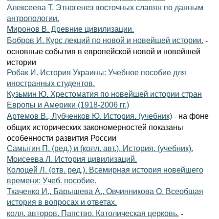
Алексеева Т. Этногенез восточных славян по данным
антропологии.
Миронов В. Древние цивилизации.
-
Бобров И. Курс лекций по новой и новейшей истории.
основные события в европейской новой и новейшей
истории
Робак И. История Украины: Учебное пособие для
иностранных студентов.
Кузьмин Ю. Хрестоматия по новейшей истории стран
Европы и Америки (1918-2006 гг.)
- на фоне
Артемов В., Лубченков Ю. История. (учебник)
общих исторических закономерностей показаны
особенности развития России
Самыгин П. (ред.) и (колл. авт.). История. (учебник).
Моисеева Л. История цивилизаций.
Колоцей Л. (отв. ред.). Всемирная история новейшего
времени: Учеб. пособие.
Ткаченко И., Барышева А., Овчинникова О. Всеобщая
история в вопросах и ответах.
-
колл. авторов. Папство. Католическая церковь.