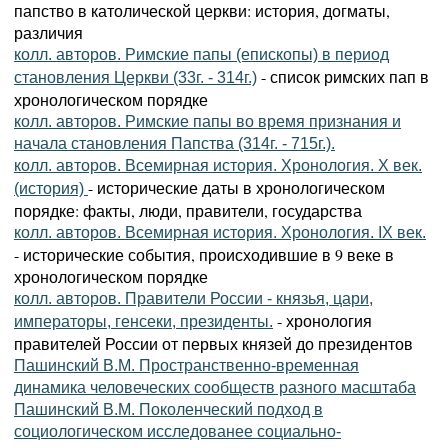
папство в католической церкви: история, догматы,
различия
колл. авторов. Римские папы (епископы) в период
- список римских пап в
становления Церкви (33г. - 314г.)
хронологическом порядке
колл. авторов. Римские папы во время признания и
начала становления Папства (314г. - 715г.).
колл. авторов. Всемирная история. Хронология. X век.
- исторические даты в хронологическом
(история)
порядке: факты, люди, правители, государства
колл. авторов. Всемирная история. Хронология. IX век.
- исторические события, происходившие в 9 веке в
хронологическом порядке
колл. авторов. Правители России - князья, цари,
- хронология
императоры, генсеки, президенты.
правителей России от первых князей до президентов
Пашинский B.M. Пространственно-временная
динамика человеческих сообществ разного масштаба
Пашинский B.M. Поколенческий подход в
социологическом исследованее социально-