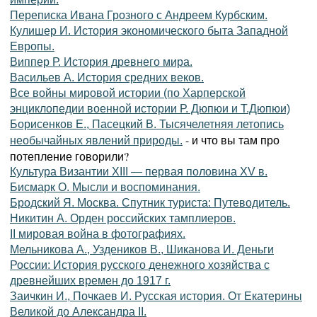
Переписка Ивана Грозного с Андреем Курбским.
Кулишер И. История экономического быта Западной
Европы.
Виппер Р. История древнего мира.
Васильев А. История средних веков.
Все войны мировой истории (по Харперской
энциклопедии военной истории Р. Дюпюи и Т.Дюпюи)
Борисенков Е., Пасецкий В. Тысячелетняя летопись
- и что вы там про
необычайных явлений природы.
потепление говорили?
Культура Византии XIII — первая половина XV в.
Бисмарк О. Мысли и воспоминания.
Бродский Я. Москва. Спутник туриста: Путеводитель.
Никитин А. Орден российских тамплиеров.
II мировая война в фотографиях.
Мельникова А., Уздеников В., Шиканова И. Деньги
России: История русского денежного хозяйства с
древнейших времен до 1917 г.
Заичкин И., Почкаев И. Русская история. От Екатерины
Великой до Александра II.