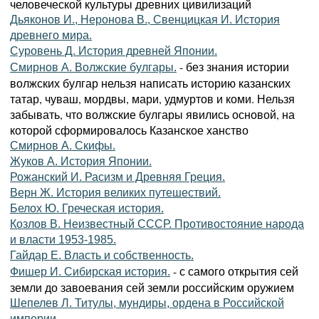
человеческой культуры древних цивилизаций
Дьяконов И., Неронова В., Свенцицкая И. История
древнего мира.
Суровень Д. История древней Японии.
- без знания истории
Смирнов А. Волжские булгары.
волжских булгар нельзя написать историю казанских
татар, чуваш, мордвы, мари, удмуртов и коми. Нельзя
забывать, что волжские булгары явились основой, на
которой сформировалось Казанское ханство
Смирнов А. Скифы.
Жуков А. История Японии.
Рожанский И. Расизм и Древняя Греция.
Верн Ж. История великих путешествий.
Белох Ю. Греческая история.
Козлов В. Неизвестный СССР. Противостояние народа
и власти 1953-1985.
Гайдар Е. Власть и собственность.
- с самого открытия сей
Фишер И. Сибирская история.
земли до завоевания сей земли российским оружием
Шепелев Л. Титулы, мундиры, ордена в Российской
империи.