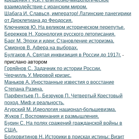
взаимодействие с иранским миром.
Шабага И. Славься, император! Латинские панегирики
от Диоклетиана до Феодосия.
Ключников Ю. На великом историческом перепутье.
Бережков Н. Хронология русского летописания.
Барг М. Эпохи и идеи: Становление историзма.
Смирнов В. Афера на выборах.
-
Булгаков А. Святая инквизиция в России до 1917г.
прислано автором
Горяйнов С. Задачник по истории России.
Черчилль У. Мировой кризис.
Маньков А. Иностранные известия о восстание
Степана Разина.
Парфентьев П., Безруков П. Четвертый Крестовый
поход. Миф и реальность.
Агурский М. Идеология национал-большевизма.
Жуков Г. Воспоминания и размышления.
Бурин С. На полях сражений гражданской войны в
США.
Болховитинов Н. Историки в поисках истины: Визит