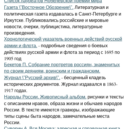
Список лауреатов Нобелевской премии мира
Литературная и
Газета \"Восточное Обозрение\".
политическая газета издавалась в Санкт-Петербурге и
Иркутске. Публиковались российские и мировые
новости, очерки, публицистика, литературные
произведения.
Хронологический указатель военных действий русской
- подробные сведения о боевых
армии и флота.
действиях русской армии и флота за период с 1695 по
1905 год
Бекетов П. Собрание портретов россиян, знаменитых
по своим деяниям, воинским и гражданским.
- бесценный кладезь
Журнал \"Русский архив\".
исторических документов. Журнал издавался в 1863-
1917 годах.
рисунки и тексты
Народы России. Живописный альбом.
с описанием нравов, образа жизни и обычаев народов
России. В тексте имеются гравюры, изображающие
типы сцены быта народов, замечательные места
России.
Суворин А. Вся Москва: адресная и справочная книга