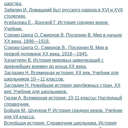
царства.
Забелин И. Домашний быт русского народа в XVI и XVII
столетиях.
Агибалова Е., Донской Г. История средних веков.
Учебник.
Сороко-Цюпа О.,Смирнов В, Посконин В. Мир в начале
XX века, 1898—1918.
Сороко-Цюпа О., Смирнов В., Посконин В. Мир в
первой половине XX века. 1918—1945.
Хачатурян В. История мировых цивилизаций с
древнейших времен до конца XX века.
Загладин Н. Всемирная история: XX век. Учебник для
школьников 10—11 классов.
Загладин Н. Новейшая история зарубежных стран. XX
век: Учебник для школьников.
Гисем А. Всемирная история. 10-11 классы: Наглядный
справочник.
Бойцов М., Шукуров Р. История средних веков. Учебник
для VII класса.
Всеобщая история. Справочник школьника. История