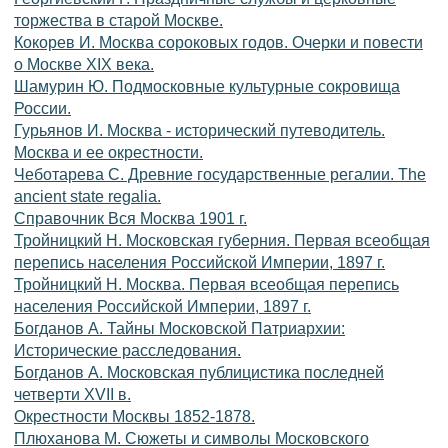
торжества в старой Москве.
Кокорев И. Москва сороковых годов. Очерки и повести
о Москве ХIХ века.
Шамурин Ю. Подмосковные культурные сокровища
России.
Гурьянов И. Москва - исторический путеводитель.
Москва и ее окрестности.
Чеботарева С. Древние государственные регалии. The
ancient state regalia.
Справочник Вся Москва 1901 г.
Тройницкий Н. Московская губерния. Первая всеобщая
перепись населения Российской Империи, 1897 г.
Тройницкий Н. Москва. Первая всеобщая перепись
населения Российской Империи, 1897 г.
Богданов А. Тайны Московской Патриархии:
Исторические расследования.
Богданов А. Московская публицистика последней
четверти XVII в.
Окрестности Москвы 1852-1878.
Плюханова М. Сюжеты и символы Московского