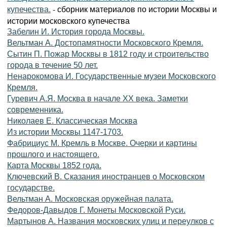
- сборник материалов по истории Москвы и
купечества.
истории московского купечества
Забелин И. История города Москвы.
Вельтман А. Достопамятности Московского Кремля.
Сытин П. Пожар Москвы в 1812 году и строительство
города в течение 50 лет.
Ненарокомова И. Государственные музеи Московского
Кремля.
Гуревич А.Я. Москва в начале ХХ века. Заметки
современника.
Николаев Е. Классическая Москва
Из истории Москвы 1147-1703.
Фабрициус М. Кремль в Москве. Очерки и картины
прошлого и настоящего.
Карта Москвы 1852 года.
Ключевский В. Сказания иностранцев о Московском
государстве.
Вельтман А. Московская оружейная палата.
Федоров-Давыдов Г. Монеты Московской Руси.
Мартынов А. Названия московских улиц и переулков с