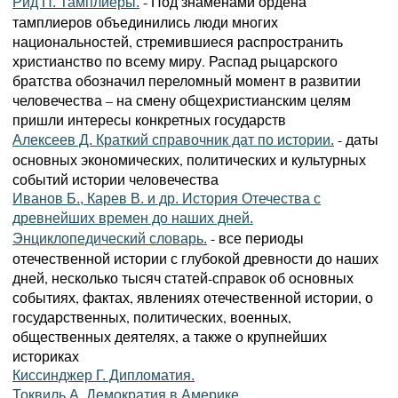
- Под знаменами ордена
Рид П. Тамплиеры.
тамплиеров объединились люди многих
национальностей, стремившиеся распространить
христианство по всему миру. Распад рыцарского
братства обозначил переломный момент в развитии
человечества – на смену общехристианским целям
пришли интересы конкретных государств
- даты
Алексеев Д. Краткий справочник дат по истории.
основных экономических, политических и культурных
событий истории человечества
Иванов Б., Карев В. и др. История Отечества с
древнейших времен до наших дней.
- все периоды
Энциклопедический словарь.
отечественной истории с глубокой древности до наших
дней, несколько тысяч статей-справок об основных
событиях, фактах, явлениях отечественной истории, о
государственных, политических, военных,
общественных деятелях, а также о крупнейших
историках
Киссинджер Г. Дипломатия.
Токвиль А. Демократия в Америке.