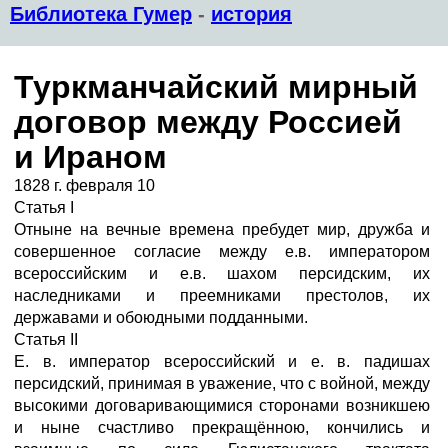
Библиотека Гумер
-
история
Туркманчайский мирный
договор между Россией
и Ираном
1828 г. февраля 10
Статья I
Отныне на вечные времена пребудет мир, дружба и
совершенное согласие между е.в. императором
всероссийским и е.в. шахом персидским, их
наследниками и преемниками престолов, их
державами и обоюдными подданными.
Статья II
Е. в. император всероссийский и е. в. падишах
персидский, принимая в уважение, что с войной, между
высокими договаривающимися сторонами возникшею
и ныне счастливо прекращённою, кончились и