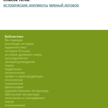
исторические документы
мирный договор
Библиотека
На главную
всеобщая история
журналистика
история России
история древнего мира
культурология
литературоведение
наука
педагогика
политология
право и юриспруденция
психология
социология
философия
художественная литература
Школьная литература
экономика и менеджмент
юмор
языкознание