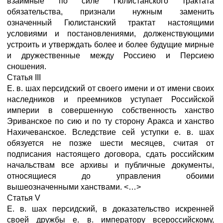
взаимные по силе Гюлистанского трактата
обязательства, признали нужным заменить
означенный Гюлистанский трактат настоящими
условиями и постановлениями, долженствующими
устроить и утверждать более и более будущие мирные
и дружественные между Россиею и Персиею
сношения.
Статья III
Е. в. шах персидский от своего имени и от имени своих
наследников и преемников уступает Российской
империи в совершенную собственность ханство
Эриванское по сию и по ту сторону Аракса и ханство
Нахичеванское. Вследствие сей уступки е. в. шах
обязуется не позже шести месяцев, считая от
подписания настоящего договора, сдать российским
начальствам все архивы и публичные документы,
относящиеся до управления обоими
вышеозначенными ханствами. <…>
Статья V
Е. в. шах персидский, в доказательство искренней
своей дружбы е. в. императору всероссийскому,