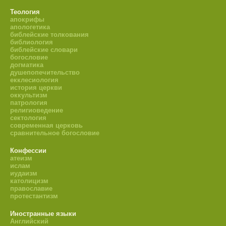
Теология
апокрифы
апологетика
библейские толкования
библиология
библейские словари
богословие
догматика
душепопечительство
екклесиология
история церкви
оккультизм
патрология
религиоведение
сектология
современная церковь
сравнительное богословие
Конфессии
атеизм
ислам
иудаизм
католицизм
православие
протестантизм
Иностранные языки
Английский