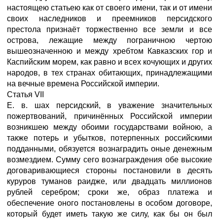
настоящею статьею как от своего имени, так и от имени
своих наследников и преемников персидского
престола признаёт торжественно все земли и все
острова, лежащие между пограничною чертою
вышеозначенною и между хребтом Кавказских гор и
Каспийским морем, как равно и всех кочующих и других
народов, в тех странах обитающих, принадлежащими
на вечные времена Российской империи.
Статья VII
Е. в. шах персидский, в уважение значительных
пожертвований, причинённых Российской империи
возникшею между обоими государствами войною, а
также потерь и убытков, потерпенных российскими
подданными, обязуется вознаградить оные денежным
возмездием. Сумму сего вознаграждения обе высокие
договаривающиеся стороны постановили в десять
куруров туманов раидже, или двадцать миллионов
рублей серебром; сроки же, образ платежа и
обеспечение оного постановлены в особом договоре,
который будет иметь такую же силу, как бы он был