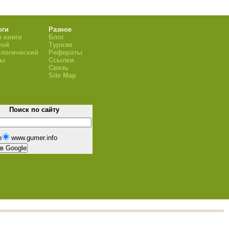
оги
Разное
 книги
Блог
ной
Туризм
логический
Рефераты
ры
Ссылки
Связь
Site Map
Поиск по сайту
b
www.gumer.info