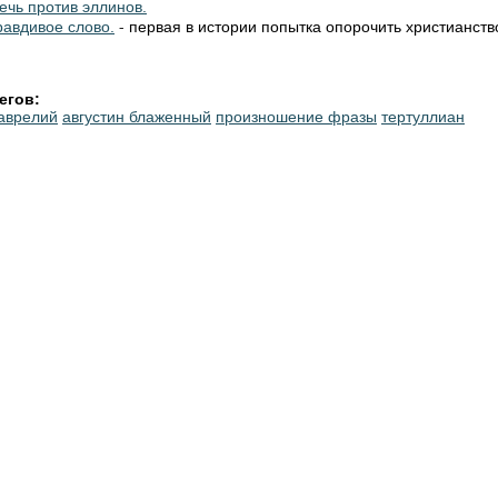
ечь против эллинов.
- первая в истории попытка опорочить христианств
равдивое слово.
егов:
 аврелий
августин блаженный
произношение фразы
тертуллиан