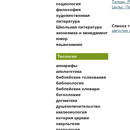
Татиан. Р
социология
Цельс. П
философия
художественная
литература
Список т
Школьная литература
августин
экономика и менеджмент
юмор
языкознание
Теология
апокрифы
апологетика
библейские толкования
библиология
библейские словари
богословие
догматика
душепопечительство
екклесиология
история церкви
оккультизм
патрология