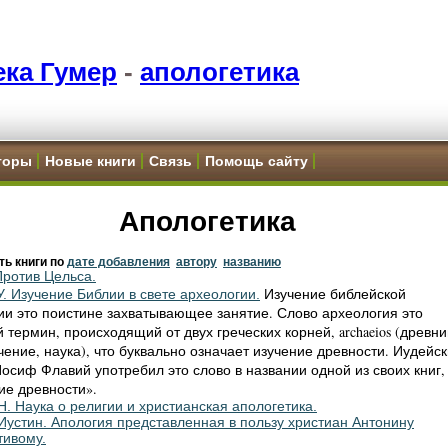
ка Гумер
-
апологетика
торы
Новые книги
Связь
Помощь сайту
Апологетика
ть книги по
дате добавления
автору
названию
Против Цельса.
Изучение библейской
У. Изучение Библии в свете археологии.
ии это поистине захватывающее занятие. Слово археология это
 термин, происходящий от двух греческих корней, archaeios (древни
учение, наука), что буквально означает изучение древности. Иудейс
Иосиф Флавий употребил это слово в названии одной из своих книг,
ие древности».
Н. Наука о религии и христианская апологетика.
Иустин. Апология представленная в пользу христиан Антонину
тивому.