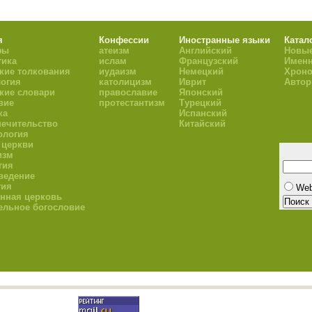
я
Конфессии
Иностранные языки
Катал
фы
атеизм
Английский
Новые
тика
ислам
Французский
Имен
кие толкования
иудаизм
Немецкий
Хроно
огия
католицизм
Иврит
Авто
кие словари
православие
Японский
вие
протестантизм
Турецкий
ка
Испанский
ечительство
Китайский
ология
 церкви
изм
гия
ведение
гия
We
нная церковь
ельное богословие