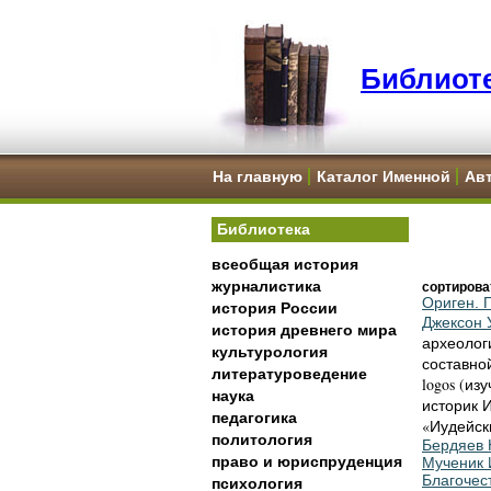
Библиоте
На главную
Каталог Именной
Ав
Библиотека
всеобщая история
журналистика
сортирова
Ориген. 
история России
Джексон 
история древнего мира
археолог
культурология
составной
литературоведение
logos (из
наука
историк 
педагогика
«Иудейск
политология
Бердяев 
право и юриспруденция
Мученик 
Благочес
психология