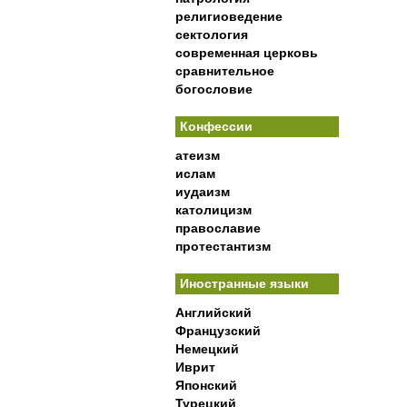
религиоведение
сектология
современная церковь
сравнительное
богословие
Конфессии
атеизм
ислам
иудаизм
католицизм
православие
протестантизм
Иностранные языки
Английский
Французский
Немецкий
Иврит
Японский
Турецкий