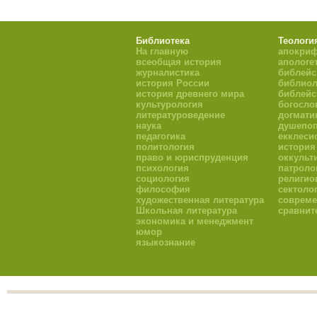
Библиотека
Теологи
На главную
апокри
всеобщая история
апологе
журналистика
библейс
история России
библиол
история древнего мира
библейс
культурология
богосло
литературоведение
догмати
наука
душепоп
педагогика
екклеси
политология
история
право и юриспруденция
оккульт
психология
патроло
социология
религио
философия
сектоло
художественная литература
совреме
Школьная литература
сравнит
экономика и менеджмент
юмор
языкознание