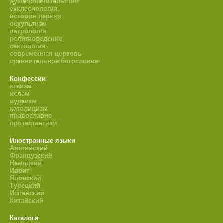
душепопечительство
екклесиология
история церкви
оккультизм
патрология
религиоведение
сектология
современная церковь
сравнительное богословие
Конфессии
атеизм
ислам
иудаизм
католицизм
православие
протестантизм
Иностранные языки
Английский
Французский
Немецкий
Иврит
Японский
Турецкий
Испанский
Китайский
Каталоги