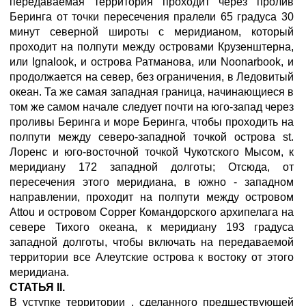
передаваемая территория проходит через пролив
Беринга от точки пересечения пралели 65 градуса 30
минут северной широты с меридианом, который
проходит на полпути между островами Крузенштерна,
или Ignalook, и острова Ратманова, или Noonarbook, и
продолжается на север, без ограничения, в Ледовитый
океан. Та же самая западная граница, начинающиеся в
том же самом начале следует почти на юго-запад через
проливы Беринга и море Беринга, чтобы проходить на
полпути между северо-западной точкой острова st.
Лоренс и юго-восточной точкой Чукотского Мысом, к
меридиану 172 западной долготы; Отсюда, от
пересечения этого меридиана, в южно - западном
направлении, проходит на полпути между островом
Attou и островом Copper Командорского архипелага на
севере Тихого океана, к меридиану 193 градуса
западной долготы, чтобы включать на передаваемой
территории все Алеутские острова к востоку от этого
меридиана.
СТАТЬЯ II.
В уступке территории , сделанного предшествующей