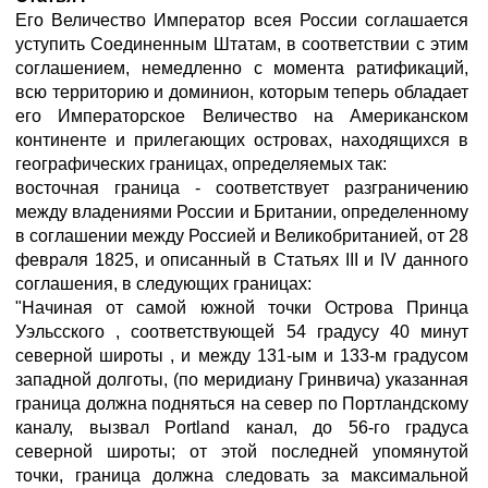
Его Величество Император всея России соглашается
уступить Соединенным Штатам, в соответствии с этим
соглашением, немедленно с момента ратификаций,
всю территорию и доминион, которым теперь обладает
его Императорское Величество на Американском
континенте и прилегающих островах, находящихся в
географических границах, определяемых так:
восточная граница - соответствует разграничению
между владениями России и Британии, определенному
в соглашении между Россией и Великобританией, от 28
февраля 1825, и описанный в Статьях III и IV данного
соглашения, в следующих границах:
"Начиная от самой южной точки Острова Принца
Уэльсского , соответствующей 54 градусу 40 минут
северной широты , и между 131-ым и 133-м градусом
западной долготы, (по меридиану Гринвича) указанная
граница должна подняться на север по Портландскому
каналу, вызвал Portland канал, до 56-го градуса
северной широты; от этой последней упомянутой
точки, граница должна следовать за максимальной