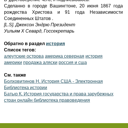
Сделанно в городе Вашингтоне, 20 июня 1867 года
рождества Христова и 91 года Независимости
Соединенных Штатов .
[L.S]. Джексон Эндрю Президент
Уильям Х Севард, Госсекретарь
Обратно в раздел
история
Список тегов:
алеутские острова
америка северная
история
америки
продажа аляски
россия и сша
См. также
Болховитинов Н. История США - Электронная
Библиотека истории
Батыр К. История государства и права зарубежных
стран онлайн библиотека правоведения