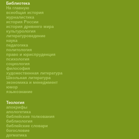
Библиотека
На главную
всеобщая история
журналистика
история России
история древнего мира
культурология
литературоведение
наука
педагогика
политология
право и юриспруденция
психология
социология
философия
художественная литература
Школьная литература
экономика и менеджмент
юмор
языкознание
Теология
апокрифы
апологетика
библейские толкования
библиология
библейские словари
богословие
догматика