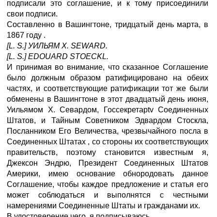
подписали это соглашение, и к тому присоединили
свои подписи.
Составленно в Вашингтоне, тридцатый день марта, в
1867 году .
[L. S.] УИЛЬЯМ Х. SEWARD.
[L. S.] EDOUARD STOECKL.
И принимая во внимание, что сказанное Соглашение
было должным образом ратифицировано на обеих
частях, и соответствующие ратификации тот же были
обменены в Вашингтоне в этот двадцатый день июня,
Уильямом Х. Севардом, Госсекретарtv Соединенных
Штатов, и Тайным Советником Эдвардом Стоскла,
Посланником Его Величества, чрезвычайного посла в
Соединенных Штатах , со стороны их соответствующих
правительств, поэтому становится известным я,
Джексон Эндрю, Президент Соединенных Штатов
Америки, имею основание обнородовать данное
Соглашение, чтобы каждое предложение и статья его
может соблюдаться и выполнятся с честными
намерениями Соединенные Штаты и гражданами их.
В удостоверение чего, я подписываюсь.