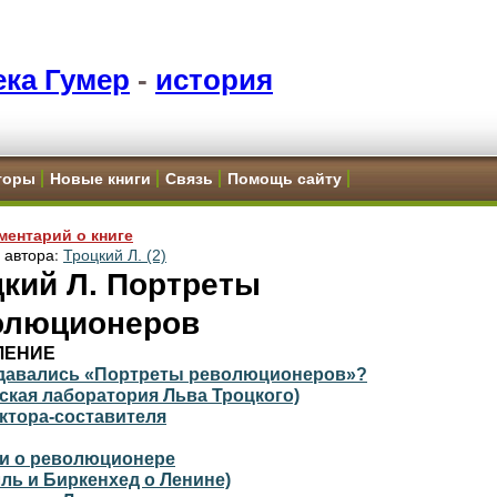
ка Гумер
-
история
торы
Новые книги
Связь
Помощь сайту
ментарий о книге
и автора:
Троцкий Л. (2)
кий Л. Портреты
олюционеров
ЛЕНИЕ
здавались «Портреты революционеров»?
ская лаборатория Льва Троцкого)
ктора-составителя
ри о революционере
ль и Биркенхед о Ленине)