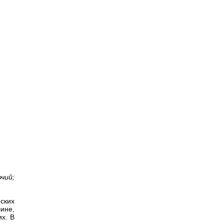
чий;
ских
ине,
их. В