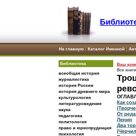
Библиоте
На главную
Каталог Именной
Ав
Библиотека
Ваш ком
Все книг
всеобщая история
Троц
журналистика
история России
рев
история древнего мира
ОГЛАВ
культурология
Как со
литературоведение
(Творче
наука
От реда
педагогика
Ленин
политология
Два то
право и юриспруденция
(Черчил
психология