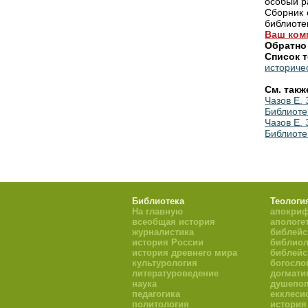
особый р
Сборник 
библиоте
Ваш ком
Обратно
Список т
историче
См. такж
Чазов Е.
Библиоте
Чазов Е.
Библиоте
Библиотека
Теологи
На главную
апокри
всеобщая история
апологе
журналистика
библейс
история России
библиол
история древнего мира
библейс
культурология
богосло
литературоведение
догмати
наука
душепоп
педагогика
екклеси
политология
история