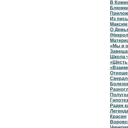
В Коми
Блюмк
Прилож
Из пись
Максим
О Демь
(Некро
Материа
«Мы и 
Завеща
Школа 
«Шесть
«Взаим
Отноше
Свердло
Болезн
Разног
Полуго
Гипоте
Радек к
Легенда
Красин
Воровс
Чичери