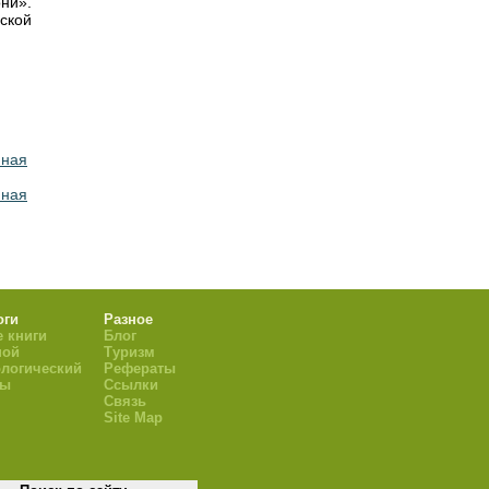
ни».
ской
нная
нная
оги
Разное
 книги
Блог
ной
Туризм
логический
Рефераты
ры
Ссылки
Связь
Site Map