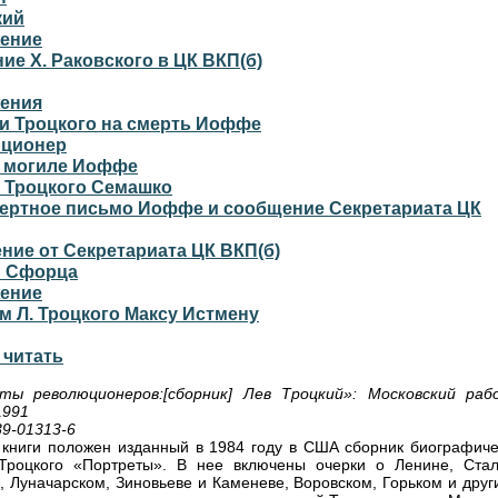
кий
ение
ие X. Раковского в ЦК ВКП(б)
ения
чи Троцкого на смерть Иоффе
ционер
а могиле Иоффе
 Троцкого Семашко
ертное письмо Иоффе и сообщение Секретариата ЦК
ие от Секретариата ЦК ВКП(б)
и Сфорца
ение
м Л. Троцкого Максу Истмену
 читать
ты революционеров:[сборник] Лев Троцкий»: Московский рабо
1991
39-01313-6
 книги положен изданный в 1984 году в США сборник биографиче
Троцкого «Портреты». В нее включены очерки о Ленине, Стал
, Луначарском, Зиновьеве и Каменеве, Воровском, Горьком и друг