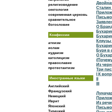
Двойная
религиоведение
Сталин
сектология
Прилож
современная церковь
Письмо
сравнительное
Заявле
богословие
О Бран
Бухари
Конфессии
Бухари
Кляузы
атеизм
Бухари
ислам
Буря в 
иудаизм
О Бухар
католицизм
(Почем
православие
Из чер
протестантизм
Три пи
I К воп
Иностранные языки
II
III
Английский
Французский
Лунача
Немецкий
Прилож
Иврит
Из речи
Японский
Письмо
Турецкий