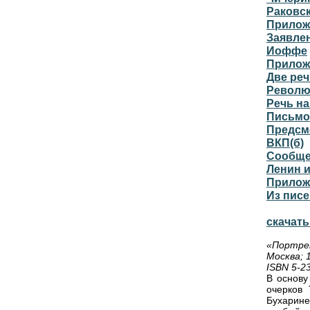
Раковс
Прилож
Заявлен
Иоффе
Прилож
Две ре
Револю
Речь н
Письмо
Предсм
ВКП(б)
Сообщен
Ленин 
Прилож
Из писе
скачать
«Портре
Москва; 
ISBN 5-2
В основу
очерков 
Бухарине