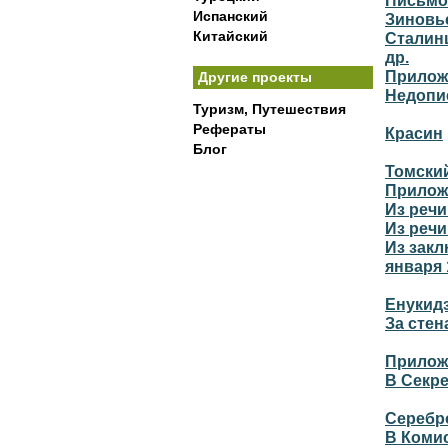
Письмо
Испанский
Зиновь
Китайский
Сталин
др.
Прилож
Другие проекты
Недопи
Туризм, Путешествия
Рефераты
Красин
Блог
Томски
Прилож
Из речи
Из речи
Из закл
января 1
Енукид
За сте
Прилож
В Секре
Серебр
В Коми