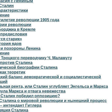
ласия с Лениным
Сталин
арактеристики
ение
тилетие революции 1905 года
ории революции
Борджиа в Кремле
 предисловия
ся старик»
тория ядов
 и похороны Ленина
ение
Троцкого переводчику Ч. Маламуту
 против Сталина
тической биографии Сталина
как теоретик
цкий баланс демократической и социалистической
ций
ельная рента, или Сталин углубляет Энгельса и Маркса
рмула Маркса и отвага невежества
 Сталин победил оппозицию?
 Сталина о мировой революции и нынешний процесс
– интендант Гитлера
ляция Сталина