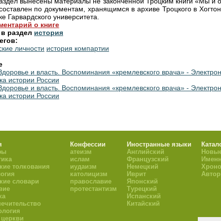
аздел вынесены материалы не законченной Троцким книги «Мы и о
составлен по документам, хранящимся в архиве Троцкого в Хогтон
ке Гарвардского университета.
ментарий о книге
 в раздел
история
егов:
ские личности
история компартии
е
 Здоровье и власть. Воспоминания «кремлевского врача» - Электро
ка истории России
 Здоровье и власть. Воспоминания «кремлевского врача» - Электро
ка истории России
я
Конфессии
Иностранные языки
Катал
фы
атеизм
Английский
Новые
тика
ислам
Французский
Имен
кие толкования
иудаизм
Немецкий
Хроно
огия
католицизм
Иврит
Авто
кие словари
православие
Японский
вие
протестантизм
Турецкий
ка
Испанский
ечительство
Китайский
ология
 церкви