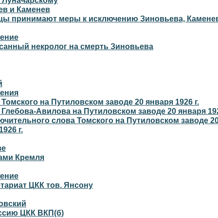
 Луначарскому
ев и Каменев
цы принимают меры к исключению Зиновьева, Камене
ение
санный некролог на смерть Зиновьева
й
ения
 Томского на Путиловском заводе 20 января 1926 г.
 Глебова-Авилова на Путиловском заводе 20 января 192
ючительного слова Томского на Путиловском заводе 2
926 г.
зе
нами Кремля
ение
тариат ЦКК тов. Янсону
овский
ссию ЦКК ВКП(б)