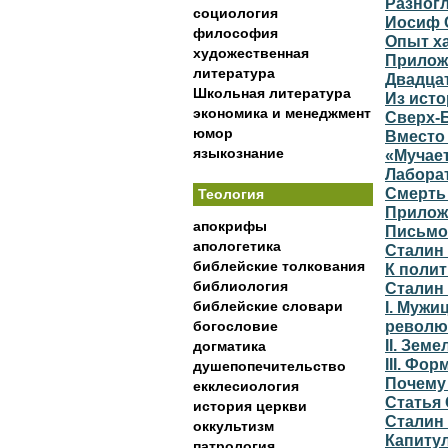
Разног
социология
Иосиф 
философия
Опыт х
художественная
Прилож
литература
Двадца
Школьная литература
Из ист
экономика и менеджмент
Сверх-
юмор
Вместо
языкознание
«Мучает
Лабора
Смерть
Теология
Прилож
апокрифы
Письмо 
апологетика
Сталин
библейские толкования
К поли
библиология
Сталин 
библейские словари
I. Мужи
револю
богословие
II. Зем
догматика
III. Фо
душепопечительство
Почему
екклесиология
Статья
история церкви
Сталин 
оккультизм
Капиту
патрология