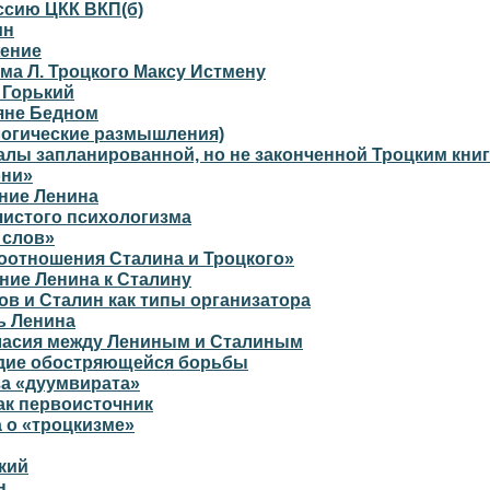
ссию ЦКК ВКП(б)
ин
ение
ма Л. Троцкого Максу Истмену
 Горький
яне Бедном
логические размышления)
лы запланированной, но не законченной Троцким кни
они»
ние Ленина
чистого психологизма
 слов»
оотношения Сталина и Троцкого»
ние Ленина к Сталину
в и Сталин как типы организатора
ь Ленина
ласия между Лениным и Сталиным
дие обостряющейся борьбы
за «дуумвирата»
ак первоисточник
 о «троцкизме»
кий
н