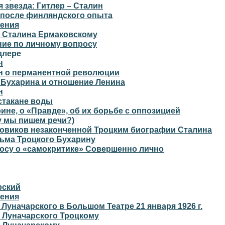
 звезда: Гитлер – Сталин
 после финляндского опыта
ения
 Сталина Ермаковскому
ние по личному вопросу
длере
н
н о перманентной революции
 Бухарина и отношение Ленина
н
стакане воды
ине, о «Правде», об их борьбе с оппозицией
у мы пишем речи?)
новиков незаконченной Троцким биографии Сталина
сьма Троцкого Бухарину
росу о «самокритике» Совершенно лично
рский
ения
 Луначарского в Большом Театре 21 января 1926 г.
 Луначарского Троцкому