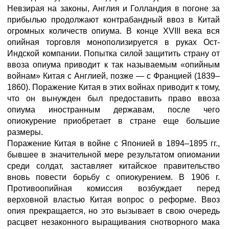
Невзирая на законы, Англия и Голландия в погоне за
прибылью продолжают контрабандный ввоз в Китай
огромных количеств опиума. В конце XVIII века вся
опийная торговля монополизируется в руках Ост-
Индской компании. Попытка силой защитить страну от
ввоза опиума приводит к так называемым «опийным
войнам» Китая с Англией, позже — с Францией (1839–
1860). Поражение Китая в этих войнах приводит к тому,
что он вынужден был предоставить право ввоза
опиума иностранным державам, после чего
опиокурение приобретает в стране еще большие
размеры.
Поражение Китая в войне с Японией в 1894–1895 гг.,
бывшее в значительной мере результатом опиомании
среди солдат, заставляет китайское правительство
вновь повести борьбу с опиокурением. В 1906 г.
Противоопийная комиссия возбуждает перед
верховной властью Китая вопрос о реформе. Ввоз
опия прекращается, но это вызывает в свою очередь
расцвет незаконного выращивания снотворного мака