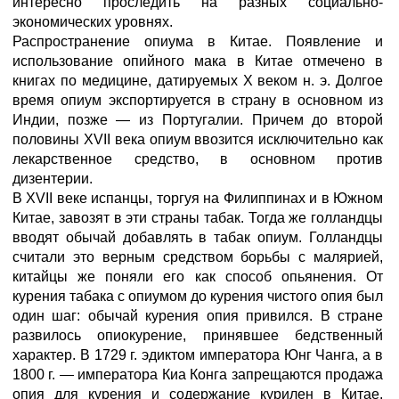
интересно проследить на разных социально-
экономических уровнях.
Распространение опиума в Китае. Появление и
использование опийного мака в Китае отмечено в
книгах по медицине, датируемых Х веком н. э. Долгое
время опиум экспортируется в страну в основном из
Индии, позже — из Португалии. Причем до второй
половины ХVII века опиум ввозится исключительно как
лекарственное средство, в основном против
дизентерии.
В XVII веке испанцы, торгуя на Филиппинах и в Южном
Китае, завозят в эти страны табак. Тогда же голландцы
вводят обычай добавлять в табак опиум. Голландцы
считали это верным средством борьбы с малярией,
китайцы же поняли его как способ опьянения. От
курения табака с опиумом до курения чистого опия был
один шаг: обычай курения опия привился. В стране
развилось опиокурение, принявшее бедственный
характер. В 1729 г. эдиктом императора Юнг Чанга, а в
1800 г. — императора Киа Конга запрещаются продажа
опия для курения и содержание курилен в Китае.