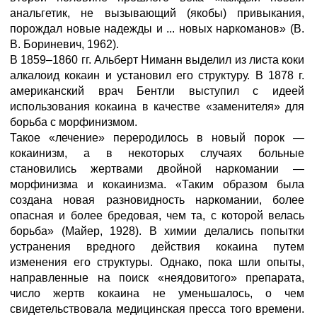
анальгетик, не вызывающий (якобы) привыкания,
порождал новые надежды и ... новых наркоманов» (В.
В. Бориневич, 1962).
В 1859–1860 гг. Альберт Ниманн выделил из листа коки
алкалоид кокаин и установил его структуру. В 1878 г.
американский врач Бентли выступил с идеей
использования кокаина в качестве «заменителя» для
борьба с морфинизмом.
Такое «лечение» переродилось в новый порок —
кокаинизм, а в некоторых случаях больные
становились жертвами двойной наркомании —
морфинизма и кокаинизма. «Таким образом была
создана новая разновидность наркомании, более
опасная и более бредовая, чем та, с которой велась
борьба» (Майер, 1928). В химии делались попытки
устранения вредного действия кокаина путем
изменения его структуры. Однако, пока шли опыты,
направленные на поиск «неядовитого» препарата,
число жертв кокаина не уменьшалось, о чем
свидетельствовала медицинская пресса того времени.