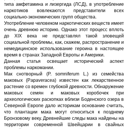
типа амфетамина и лизергида (ЛСД), в употребление
наркотиков вовлекаются представители всех
социально-экономических групп общества.
Употребление человеком наркотических веществ имеет
очень древнюю историю. Однако этот процесс вплоть
до XIX века не представлял такой зловещей
социальной проблемы, как, скажем, распространение и
немедицинское использование героина в настоящее
время в странах Западной Европы и Америки.
Данная статья освещает исторический аспект
проблемы наркомании.
Мак снотворный (P. somniferum L.) из семейства
маковых (Papaveracea) известен как лекарственное
растение со времен глубокой древности. Обнаружение
маковых семян и маковых коробочек при
археологических раскопках вблизи Боденского озера в
Северной Европе дало историкам основание считать,
что плантации мака могут относиться к позднему
Бронзовому веку. Древнейшие следы мака найдены на
территории современной Швейцарии в свайных