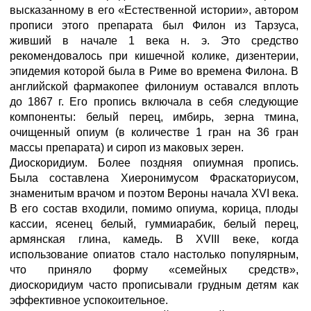
высказанному в его «Естественной истории», автором
прописи этого препарата был Филон из Тарзуса,
живший в начале 1 века н. э. Это средство
рекомендовалось при кишечной колике, дизентерии,
эпидемия которой была в Риме во времена Филона. В
английской фармакопее филониум оставался вплоть
до 1867 г. Его пропись включала в себя следующие
компоненты: белый перец, имбирь, зерна тмина,
очищенный опиум (в количестве 1 гран на 36 гран
массы препарата) и сироп из маковых зерен.
Диоскоридиум. Более поздняя опиумная пропись.
Была составлена Хиеронимусом Фраскаториусом,
знаменитым врачом и поэтом Вероны начала XVI века.
В его состав входили, помимо опиума, корица, плоды
кассии, ясенец белый, гуммиарабик, белый перец,
армянская глина, камедь. В XVIII веке, когда
использование опиатов стало настолько популярным,
что приняло форму «семейных средств»,
диоскоридиум часто прописывали грудным детям как
эффективное успокоительное.