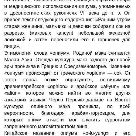
и медицинского использования опиума, упоминаемых
в древнеегипетских рукописях VII века до н. э. Он
привел текст следующего содержания: «Ранним утром
старая женщина, мальчики и девочки собирали сок на
разрезах (маковых капсул) небольшой железной
ложечкой и затем переносили его в горшочек для
пищи».
Этимология слова «опиум». Родиной мака считается
Малая Азия. Отсюда культура мака задолго до новой
эры проникла в Грецию и Средиземноморье. Название
«опиум» происходит от греческого «opium» — сок. От
этого слова позже образуются, по-видимому,
древнееврейское «ophion» и арабское «af-yun» или
«afiun», которое можно найти во многих других
азиатских языках. Через Персию дальше на Восток
культура опийного мака проникла, по всей
вероятности, благодаря арабам-торговцам, для
которых опиум отчасти мог служить суррогатом
запрещенного магометанством вина.
Китайское название опиума «o-fu-yung» и его