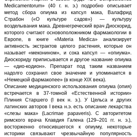
Medicamentorum» (40 г. н. э.) подробно описывает
метод сбора опиума из капсул мака, Валафрид
Страбон («О культуре садов») — культуру
возделывания мака. Древнегреческий врач Диоскорид,
которого считают основоположником фармакологии в
Европе, в книге «Materia Medica» анализирует
активность экстрактов целого растения, которые он
называет «меконином», и сока капсул — «опиума».
Диоскориду приписывается и другое название опиума
— «дио-кодион». Препарат под таким названием
надолго сохранил свое значение и упоминается в
«Немецкой фармакопее» (в конце XIX века).
Описание медицинского использования опиума (опия)
встречается в 37-томной «Естественной истории»
Плиния Старшего (I век н. э.). У Цельса и других
латинских авторов I века н.э. есть описание лекарства
«слезы мака» (Lacrimae papaveris). С авторитетом
римского врача Клавдия Галена (129–201 гг. н. э.),
восторженно относившегося к опиуму, некоторые
историки связывают чрезвычайную популярность