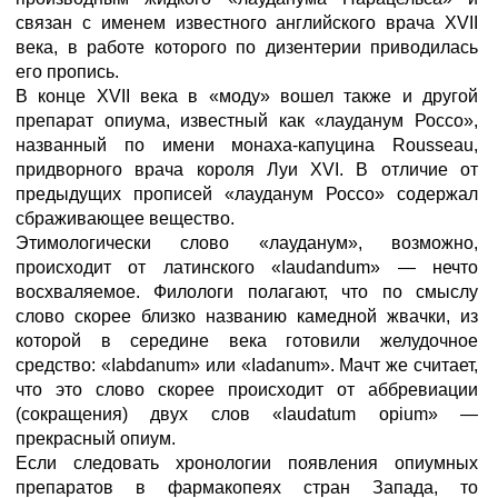
связан с именем известного английского врача XVII
века, в работе которого по дизентерии приводилась
его пропись.
В конце XVII века в «моду» вошел также и другой
препарат опиума, известный как «лауданум Россо»,
названный по имени монаха-капуцина Rousseau,
придворного врача короля Луи XVI. В отличие от
предыдущих прописей «лауданум Россо» содержал
сбраживающее вещество.
Этимологически слово «лауданум», возможно,
происходит от латинского «Iaudandum» — нечто
восхваляемое. Филологи полагают, что по смыслу
слово скорее близко названию камедной жвачки, из
которой в середине века готовили желудочное
средство: «Iabdanum» или «Iadanum». Мачт же считает,
что это слово скорее происходит от аббревиации
(сокращения) двух слов «Iaudatum opium» —
прекрасный опиум.
Если следовать хронологии появления опиумных
препаратов в фармакопеях стран Запада, то