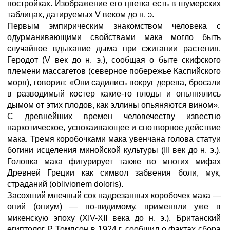
постройках. Изображение его цветка есть в шумерских
таблицах, датируемых V веком до н. э.
Первым эмпирическим знакомством человека с
одурманивающими свойствами мака могло быть
случайное вдыхание дыма при сжигании растения.
Геродот (V век до н. э.), сообщая о быте скифского
племени массагетов (северное побережье Каспийского
моря), говорил: «Они садились вокруг дерева, бросали
в разводимый костер какие-то плоды и опьянялись
дымом от этих плодов, как эллины опьяняются вином».
С древнейших времен человечеству известно
наркотическое, успокаивающее и снотворное действие
мака. Тремя коробочками мака увенчана голова статуи
богини исцеления минойской культуры (III век до н. э.).
Головка мака фигурирует также во многих мифах
Древней Греции как символ забвения боли, мук,
страданий (oblivionem doloris).
Засохший млечный сок надрезанных коробочек мака —
опий (опиум) — по-видимому, применяли уже в
микенскую эпоху (XIV-XII века до н. э.). Британский
египтолог Р. Томпсон в 1924 г. сообщил о фактах сбора