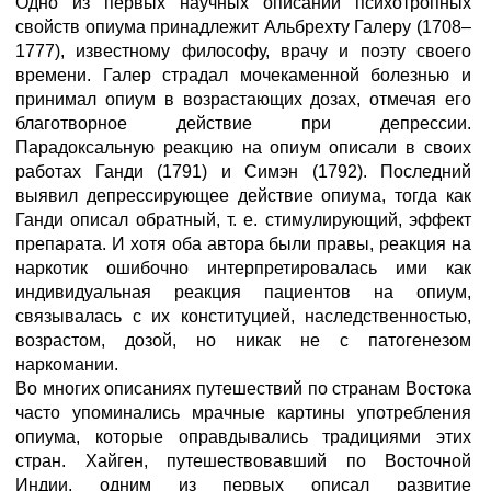
Одно из первых научных описаний психотропных
свойств опиума принадлежит Альбрехту Галеру (1708–
1777), известному философу, врачу и поэту своего
времени. Галер страдал мочекаменной болезнью и
принимал опиум в возрастающих дозах, отмечая его
благотворное действие при депрессии.
Парадоксальную реакцию на опиум описали в своих
работах Ганди (1791) и Симэн (1792). Последний
выявил депрессирующее действие опиума, тогда как
Ганди описал обратный, т. е. стимулирующий, эффект
препарата. И хотя оба автора были правы, реакция на
наркотик ошибочно интерпретировалась ими как
индивидуальная реакция пациентов на опиум,
связывалась с их конституцией, наследственностью,
возрастом, дозой, но никак не с патогенезом
наркомании.
Во многих описаниях путешествий по странам Востока
часто упоминались мрачные картины употребления
опиума, которые оправдывались традициями этих
стран. Хайген, путешествовавший по Восточной
Индии, одним из первых описал развитие