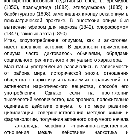
конкурентоспособных седативных средств: бромидов
(1850), пральдегида (1882), этилсульфона (1885) и
барбитуратов (1898), заменивших к концу века опиум в
психиатрической практике. В анестезии опиум был
вытеснен эфиром для наркоза (1842), хлороформом
(1847), закисью азота (1850).
Итак, злоупотребление опиумом, как и алкоголем,
имеет древнюю историю. В древности применение
опиума часто диктовалось обычаями, обрядами
социального, религиозного и ритуального характера.
Масштабы употребления различались в зависимости
от района мира, исторической эпохи, отношения
общества к наркотику и налагаемых ограничений, от
активности наркотического вещества, способа его
употребления. Однако если на протяжении
тысячелетий человечество, как правило, положительно
оценивало действие опиума, то по мере развития
цивилизации, совершенствования методов химии и
фармакологии, получения активного опиумного начала
— алкалоида морфина «причинно-следственные
отношения между действием наркотика и