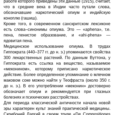
работе которого приведены эти данные (1915), считает,
что в средние века в Индии часто путали слова,
обозначавшие наркотический опиум и индийскую
коноплю (гашиш).
Кроме того, в современном санcкритском лексиконе
есть слова–синонимы опиума. Это — «aphena», т.е.
пена, пенистое образование, и «ahi-phena» —
ядовитая пена.
Медицинское использование опиума. В трудах
Гиппократа (440–377 гг. до н. э.) упоминаются свойства
300 лекарственных растений. По данным Вуттона, у
Гиппократа есть ссылка на вещество, называемое
«меконином», которому приписано наркотическое
действие. Более определенное упоминание о млечном
маковом соке можно найти у Теофраста (около 350 г.
до н. э.). В его употреблении «меконин» достоверно
обозначает опиум и рекомендуется при глазных
болезнях и психических расстройствах.
Для периода классической античности начала новой
эры характерен культ знаний практической медицины.
Скрибоний Ларгий в своем труде «De Compositiones