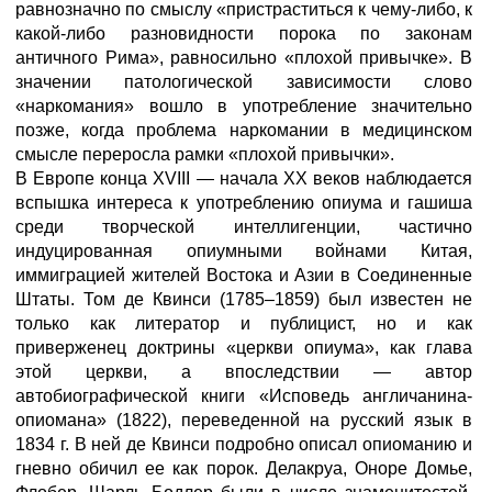
равнозначно по смыслу «пристраститься к чему-либо, к
какой-либо разновидности порока по законам
античного Рима», равносильно «плохой привычке». В
значении патологической зависимости слово
«наркомания» вошло в употребление значительно
позже, когда проблема наркомании в медицинском
смысле переросла рамки «плохой привычки».
В Европе конца XVIII — начала ХХ веков наблюдается
вспышка интереса к употреблению опиума и гашиша
среди творческой интеллигенции, частично
индуцированная опиумными войнами Китая,
иммиграцией жителей Востока и Азии в Соединенные
Штаты. Том де Квинси (1785–1859) был известен не
только как литератор и публицист, но и как
приверженец доктрины «церкви опиума», как глава
этой церкви, а впоследствии — автор
автобиографической книги «Исповедь англичанина-
опиомана» (1822), переведенной на русский язык в
1834 г. В ней де Квинси подробно описал опиоманию и
гневно обичил ее как порок. Делакруа, Оноре Домье,