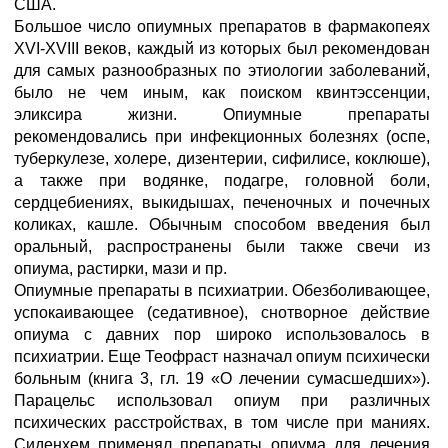
США.
Большое число опиумных препаратов в фармакопеях
XVI-XVIII веков, каждый из которых был рекомендован
для самых разнообразных по этиологии заболеваний,
было не чем иным, как поиском квинтэссенции,
эликсира жизни. Опиумные препараты
рекомендовались при инфекционных болезнях (оспе,
туберкулезе, холере, дизентерии, сифилисе, коклюше),
а также при водянке, подагре, головной боли,
сердцебиениях, выкидышах, печеночных и почечных
коликах, кашле. Обычным способом введения был
оральный, распространены были также свечи из
опиума, растирки, мази и пр.
Опиумные препараты в психиатрии. Обезболивающее,
успокаивающее (седативное), снотворное действие
опиума с давних пор широко использовалось в
психиатрии. Еще Теофраст назначал опиум психически
больным (книга 3, гл. 19 «О лечении сумасшедших»).
Парацельс использовал опиум при различных
психических расстройствах, в том числе при маниях.
Сиденхем применял препараты опиума для лечения