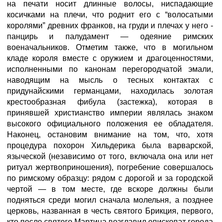
на печати носит длинные волосы, ниспадающие
косичками на плечи, что роднит его с “волосатыми
королями” древних франков, на груди и плечах у него -
панцирь и палудамент — одеяние римских
военачальников. Отметим также, что в могильном
кладе короля вместе с оружием и драгоценностями,
исполненными по канонам перегородчатой эмали,
наводящим на мысль о тесных контактах с
придунайскими германцами, находилась золотая
крестообразная фибула (застежка), которая в
принявшей христианство империи являлась знаком
высокого официального положения ее обладателя.
Наконец, остановим внимание на том, что, хотя
процедура похорон Хильдерика была варварской,
языческой (независимо от того, включала она или нет
ритуал жертвоприношения), погребение совершалось
по римскому образцу: рядом с дорогой и за городской
чертой — в том месте, где вскоре должны были
подняться среди могил сначала молельня, а позднее
церковь, названная в честь святого Брикция, первого,
кто после святого Мартина возглавил епископат города