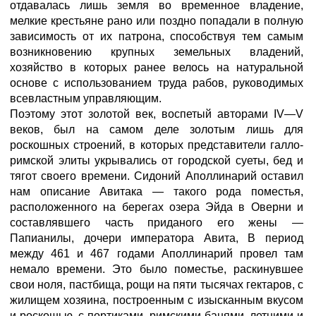
отдавалась лишь земля во временное владение,
мелкие крестьяне рано или поздно попадали в полную
зависимость от их патрона, способствуя тем самым
возникновению крупных земельных владений,
хозяйство в которых ранее велось на натуральной
основе с использованием труда рабов, руководимых
всевластным управляющим.
Поэтому этот золотой век, воспетый авторами IV—V
веков, был на самом деле золотым лишь для
роскошных строений, в которых представители галло-
римской элиты укрывались от городской суеты, бед и
тягот своего времени. Сидоний Аполлинарий оставил
нам описание Авитака — такого рода поместья,
расположенного на берегах озера Эйда в Оверни и
составлявшего часть приданого его жены —
Папианилы, дочери императора Авита, В период
между 461 и 467 годами Аполлинарий провел там
немало времени. Это было поместье, раскинувшее
свои ноля, пастбища, рощи на пяти тысячах гектаров, с
жилищем хозяина, построенным с изысканным вкусом
и роскошью, с портиками, римскими банями, летними и