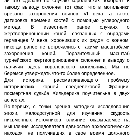
ли это сделано по случаю королевских похорон? К
такому выводу склоняет тот факт, что в могильники
врезаны захоронения воинов VI века, а также
датировка времени костей с помощью углеродного
метода. В известных ранее случаях о
жертвоприношении коней, связанных с обрядами
германцев V века, хоронивших их рядом с воином,
никогда ранее не встречались с такими масштабами
захоронения коней. Поразительный масштаб
турнейского жертвоприношения склоняет к выводу о
наличии здесь королевского могильника. Мы не
беремся утверждать что-то более определенное.
Для историка, рассматривающего проблему
исторических корней средневековой Франции,
посмертная судьба Хильдерика поучительна в двух
аспектах.
Во-первых, с точки зрения методики исследования
эпохи, малодоступной для изучения: скудость
письменных источников; влияние, оказываемое на
мышление исследователя давностью археологических
находок, не получивших в свое время должного