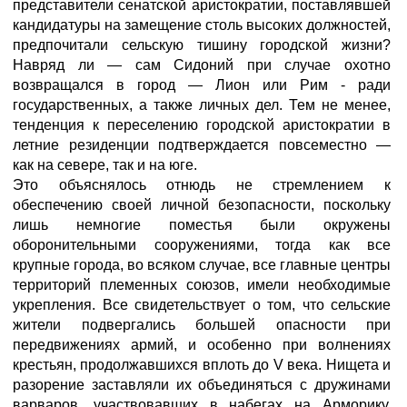
представители сенатской аристократии, поставлявшей
кандидатуры на замещение столь высоких должностей,
предпочитали сельскую тишину городской жизни?
Навряд ли — сам Сидоний при случае охотно
возвращался в город — Лион или Рим - ради
государственных, а также личных дел. Тем не менее,
тенденция к переселению городской аристократии в
летние резиденции подтверждается повсеместно —
как на севере, так и на юге.
Это объяснялось отнюдь не стремлением к
обеспечению своей личной безопасности, поскольку
лишь немногие поместья были окружены
оборонительными сооружениями, тогда как все
крупные города, во всяком случае, все главные центры
территорий племенных союзов, имели необходимые
укрепления. Все свидетельствует о том, что сельские
жители подвергались большей опасности при
передвижениях армий, и особенно при волнениях
крестьян, продолжавшихся вплоть до V века. Нищета и
разорение заставляли их объединяться с дружинами
варваров, участвовавших в набегах на Арморику,