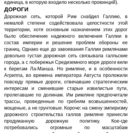
единица, в которую входило несколько провинций).
ДОРОГИ
Дорожная сеть, которой Рим снабдил Галлию, в
немалой степени содействовала целостности этой
территории, хотя основным назначением этих дорог
было обеспечение надежного включения Галлии в
состав империи и решение проблем обороны ее
границ. Однако еще до завоевания Галлии римлянами
довольно густая дорожная сеть связывала галльские
города, а с побережья Средиземного моря дороги вели
к берегам Ла-Манша. Но римляне, и в особенности
Агриппа, во времена императора Августа проложили
повсюду прямые дороги, отвечавшие стратегическим
интересам и сменившие старые извилистые пути,
пролегавшие по долинам. Им римляне предпочитали
трассы, проведенные по гребням возвышенностей,
мощеные, а не грунтовые. Короче: на смену эмпиризму
дорожного строительства галлов римляне принесли
продуманную дорожную политику. Кое-где
потребовались огромные по масштабам