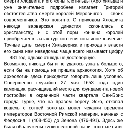
смерти Хлодвига и его жены Клотильды (Хротхильда) и
уже значительно подробнее излагает Григорий
обстоятельства смерти королей Меровингов — своих
современников. Это понятно. С приходом Хлодвига
некогда варварская династия склонилась к
христианству, и с этой поры кончина королей
приобретает в глазах турского епископа иное значение.
Точные даты смерти Хильдерика и прихода к власти
его сына нам неведомы: чаще всего называют цифру
— 481 год, однако отнюдь не достоверную.
Возможно, никогда бы и не удалось узнать большего,
если бы на помощь не пришла археология. Хотя об
археологии здесь приходится говорить лишь условно.
Совершенно случайно 27 мая 1653 года один
каменщик, расчищавший место для фундамента новой
постройки в окраинной части квартала Сен-Брис
города Турне, что на правом берегу Эско, откопал
кошель с сотней золотых монет чеканки времени
императоров Восточной Римской империи, начиная с
Феодосия II (408-450) до Зенона (476-491). Здесь же
были обнаружены куски шелковой ткани, золотые нити,