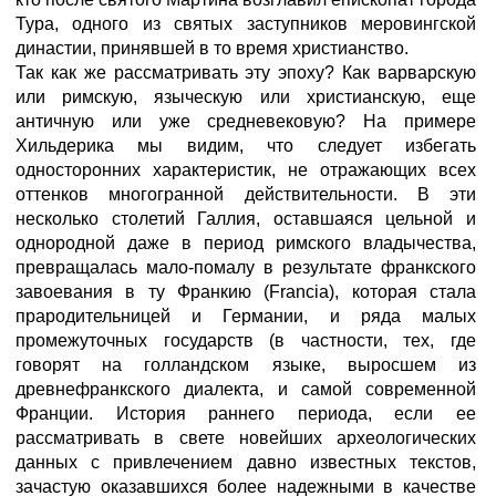
Тура, одного из святых заступников меровингской
династии, принявшей в то время христианство.
Так как же рассматривать эту эпоху? Как варварскую
или римскую, языческую или христианскую, еще
античную или уже средневековую? На примере
Хильдерика мы видим, что следует избегать
односторонних характеристик, не отражающих всех
оттенков многогранной действительности. В эти
несколько столетий Галлия, оставшаяся цельной и
однородной даже в период римского владычества,
превращалась мало-помалу в результате франкского
завоевания в ту Франкию (Francia), которая стала
прародительницей и Германии, и ряда малых
промежуточных государств (в частности, тех, где
говорят на голландском языке, выросшем из
древнефранкского диалекта, и самой современной
Франции. История раннего периода, если ее
рассматривать в свете новейших археологических
данных с привлечением давно известных текстов,
зачастую оказавшихся более надежными в качестве