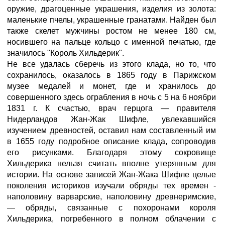
оружие, драгоценные украшения, изделия из золота:
маленькие пчелы, украшенные гранатами. Найден был
также скелет мужчины ростом не менее 180 см,
носившего на пальце кольцо с именной печатью, где
значилось "Король Хильдерик".
Не все удалась сберечь из этого клада, но то, что
сохранилось, оказалось в 1865 году в Парижском
музее медалей и монет, где и хранилось до
совершенного здесь ограбления в ночь с 5 на 6 ноябри
1831 г. К счастью, врач герцога — правителя
Нидерландов Жан-Жак Шифле, увлекавшийся
изучением древностей, оставил нам составленный им
в 1655 году подробное описание клада, сопроводив
его рисунками. Благодаря этому сокровище
Хильдерика нельзя считать вполне утерянным для
истории. На основе записей Жан-Жака Шифле целые
поколения историков изучали обряды тех времен -
наполовину варварские, наполовину древнеримские,
— обряды, связанные с похоронами короля
Хильдерика, погребенного в полном облачении с