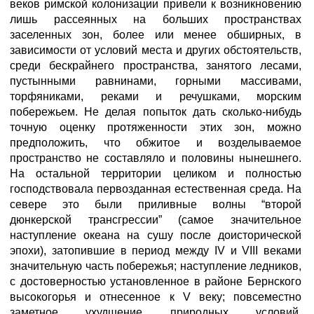
веков римской колонизации привели к возникновению
лишь рассеянных на больших пространствах
заселенных зон, более или менее обширных, в
зависимости от условий места и других обстоятельств,
среди бескрайнего пространства, занятого лесами,
пустынными равнинами, горными массивами,
торфяниками, реками и речушками, морским
побережьем. Не делая попыток дать сколько-нибудь
точную оценку протяженности этих зон, можно
предположить, что обжитое и возделываемое
пространство не составляло и половины нынешнего.
На остальной территории целиком и полностью
господствовала первозданная естественная среда. На
севере это были приливные волны “второй
дюнкерской трансгрессии” (самое значительное
наступление океана на сушу после доисторической
эпохи), затопившие в период между IV и VIII веками
значительную часть побережья; наступление ледников,
с достоверностью установленное в районе Бернского
высокогорья и отнесенное к V веку; повсеместно
заметное ухудшение природных условий,