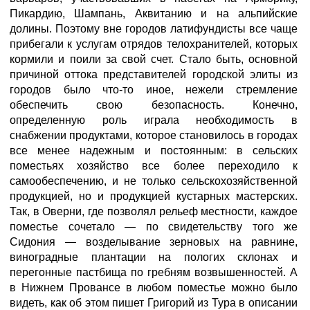
Пикардию, Шампань, Аквитанию и на альпийские
долины. Поэтому вне городов латифундисты все чаще
прибегали к услугам отрядов телохранителей, которых
кормили и поили за свой счет. Стало быть, основной
причиной оттока представителей городской элиты из
городов было что-то иное, нежели стремление
обеспечить свою безопасность. Конечно,
определенную роль играла необходимость в
снабжении продуктами, которое становилось в городах
все менее надежным и постоянным: в сельских
поместьях хозяйство все более переходило к
самообеспечению, и не только сельскохозяйственной
продукцией, но и продукцией кустарных мастерских.
Так, в Оверни, где позволял рельеф местности, каждое
поместье сочетало — по свидетельству того же
Сидония — возделывание зерновых на равнине,
виноградные плантации на пологих склонах и
перегонные пастбища по гребням возвышенностей. А
в Нижнем Провансе в любом поместье можно было
видеть, как об этом пишет Григорий из Тура в описании