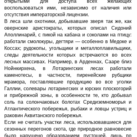
открытыми для доступа всех желающих
воспользоваться ими, независимо от наличия или
отсутствия императорской лицензии.
В леса шли охотники, добывавшие зверя так же, как
овернские аристократы, которых описал Сидоний
Аполлинарий, с пикой на кабана и соколами на птицу:
работали смолокуры, дегтяри — особенно в Медоке и
Коссах; рудокопы, угольщики и металлоплавильщики,
следы деятельности которых встречаются во всех
лесных массивах. Например, в Арденнах, Сааре близ
Нойнкирхена, в Лотарингских лесах работали
каменотесы, в частности, пиренейские рубщики
мрамора, поставлявшие продукцию во все уголки
Галлии, солевары лотарингских и юрских плоскогорий
и прибрежной зоны, в особенности тe, кто добывал
соль па солончаковых болотах Средиземноморья и
Атлантического побережья, рыбаки и ловцы устриц и
раковин Аквитанского побережья.
Если не считать участки леса, использовавшиеся для
сезонных перегонов скота, где природное равновесие
было нарушено образованием пустошей, лишь по