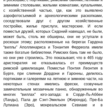
зимними столовыми, жилыми комнатами, купальнями,
с хозяйственной частью, где, как это выявлено
аэрофотосъемкой и археологическими раскопками,
соседствовали друг с другом хозяйственные
постройки, жилье прислуги, мастерские. И если
поместья друзей, которых Сидоний навещал, не были,
может быть, столь же обширны, они не уступали в
роскоши этому; расположенные на берегах Гардона
“виллы” Аполлинариса и Тонантия Ферреола имели
также богатые библиотеки. Римских бань там не было,
но они уже строились. Это показывает, что в 465 году
аристократия не отказывалась от преимуществ
римской цивилизации. Поместье Понтия Леонтия в
Бурге, при слиянии Дордони и Гаронны, делилось
портиками и галереями на летнюю и зимнюю части, на
некоторых стенах имелись фрески, созвучные
замечательным мозаичным панно, обнаруженным во
многих “виллах” юго-запада: в Сорде-Ль-Аббеи
(Ланды), Пала де Сэнт-Эмильон (Жиронда), Пре-Ба
Лупиана (Эро), монреальском Севиаке и в