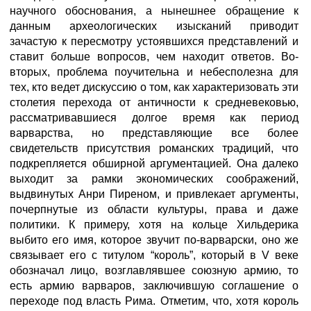
научного обоснования, а нынешнее обращение к
данным археологических изысканий приводит
зачастую к пересмотру устоявшихся представлений и
ставит больше вопросов, чем находит ответов. Во-
вторых, проблема поучительна и небесполезна для
тех, кто ведет дискуссию о том, как характеризовать эти
столетия перехода от античности к средневековью,
рассматривавшиеся долгое время как период
варварства, но представляющие все более
свидетельств присутствия романских традиций, что
подкрепляется обширной аргументацией. Она далеко
выходит за рамки экономических соображений,
выдвинутых Анри Пиреном, и привлекает аргументы,
почерпнутые из области культуры, права и даже
политики. К примеру, хотя на кольце Хильдерика
выбито его имя, которое звучит по-варварски, оно же
связывает его с титулом “король”, который в V веке
обозначал лицо, возглавлявшее союзную армию, то
есть армию варваров, заключившую соглашение о
переходе под власть Рима. Отметим, что, хотя король