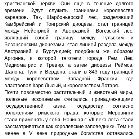
христианской церкви. Они еще в течение долгого
времени будут служить границами королевства
варваров. Так, Шарбоньерский лес, разделявший
Камбрейский и Тонгрский диоцезы, стал границей
между Нейстрией и Австразией; Вогезский лес,
являвший собой границу между Тульским и
Безансонским диоцезами, стал линией раздела между
Австразией и Бургундией; подобным же образом
Аргонна, к которой тяготели города Рем, Лёк,
Медиоматрис и Тревир, а затем диоцезы Реймса,
Шалона, Туля и Вердена, стали в 843 году границей
между королевством Западной Франкии, где
властвовал Карл Лысый, и королевством Лотаря.
Почти повсеместно растительный и животный миры,
полезные ископаемые считались принадлежащими
государственной казне, государству, согласно
положениям римского права, которые Меровинги
стали применять у себя. Начиная с VII века леса стали
рассматриваться как королевские заповедники. Тем не
менее в V веке природные богатства оставались