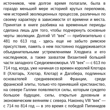
источников, чем долгое время полагали, была в
гораздо меньшей мере историей крутых переломов,
чем историей эволюционных процессов, различных по
своему характеру в зависимости от времени и места.
Принятая в книге разбивка на временные периоды
сделана лишь для того, чтобы подчеркнуть основные
черты эволюции. Долгий VI “век” — приблизительно с
481 по 613 год - здесь еще не забыто римское
присутствие, память о нем постоянно поддерживается
объединительными устремлениями Хлодвига и его
наследников, а также захватом Византией большей
части западного Средиземноморья. VII “век” — с 613 по
714 год, когда, уже начиная со времен королей Клотара
II (Хлотарь, Хлотар, Клотар) и Дагобера, подлинных
основателей средневековой Франции, среди
франкской элиты, только что принявшей христианство,
на севере Галлии появляются силы, которым суждепо
большое будущее, силы, открытые духовным и
экономическим веяниям с севера. Наконец VIII “век” —
с 714 по 814 год — в это время с победой Пипинидов