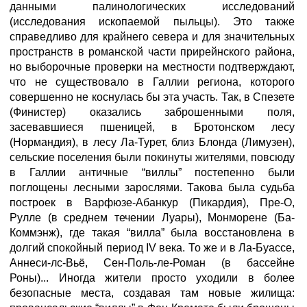
данными палинологических исследований
(исследования ископаемой пыльцы). Это также
справедливо для крайнего севера и для значительных
пространств в романской части прирейнского района,
но выборочные проверки на местности подтверждают,
что не существовало в Галлии региона, которого
совершенно не коснулась бы эта участь. Так, в Спезете
(Финистер) оказались заброшенными поля,
засевавшиеся пшеницей, в Бротонском лесу
(Нормандия), в лесу Ла-Турет, близ Блонда (Лимузен),
сельские поселения были покинуты жителями, повсюду
в Галлии античные “виллы” постепенно были
поглощены лесными зарослями. Такова была судьба
построек в Варфюзе-Абанкур (Пикардия), Пре-О,
Рулле (в среднем течении Луары), Монморене (Ба-
Коммэнж), где такая “вилла” была восстановлена в
долгий спокойный период IV века. То же и в Ла-Буассе,
Аннеси-лс-Вьё, Сен-Поль-ле-Роман (в бассейне
Роны)... Иногда жители просто уходили в более
безопасные места, создавая там новые жилища: