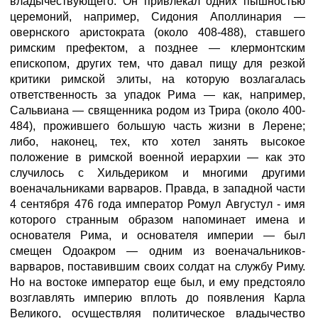
владычествующего. Он привлекал одних пышностью
церемоний, например, Сидония Аполлинария —
овернского аристократа (около 408-488), ставшего
римским префектом, а позднее — клермонтским
епископом, других тем, что давал пищу для резкой
критики римской элиты, на которую возлагалась
ответственность за упадок Рима — как, например,
Сальвиана — священника родом из Трира (около 400-
484), прожившего большую часть жизни в Лерене;
либо, наконец, тех, кто хотел занять высокое
положение в римской военной иерархии — как это
случилось с Хильдериком и многими другими
военачальниками варваров. Правда, в западной части
4 сентября 476 года император Ромул Августул - имя
которого странным образом напоминает имена и
основателя Рима, и основателя империи — был
смещен Одоакром — одним из военачальников-
варваров, поставившим своих солдат на службу Риму.
Но на востоке император еще был, и ему предстояло
возглавлять империю вплоть до появления Карла
Великого, осуществляя политическое владычество