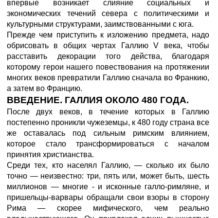
впервые возникает слияние социальных и
экономических течений севера с политическими и
культурными структурами, заимствованными с юга.
Прежде чем приступить к изложению предмета, надо
обрисовать в общих чертах Галлию V века, чтобы
расставить декорации того действа, благодаря
которому герои нашего повествования на протяжении
многих веков превратили Галлию сначала во Франкию,
а затем во Францию.
ВВЕДЕНИЕ. ГАЛЛИЯ ОКОЛО 480 ГОДА.
После двух веков, в течение которых в Галлию
постепенно проникли чужеземцы, к 480 году страна все
же оставалась под сильным римским влиянием,
которое стало трансформироваться с началом
принятия христианства.
Среди тех, кто населял Галлию, — сколько их было
точно — неизвестно: три, пять или, может быть, шесть
миллионов — многие - и исконные галло-римляне, и
пришельцы-варвары обращали свои взоры в сторону
Рима — скорее мифического, чем реально