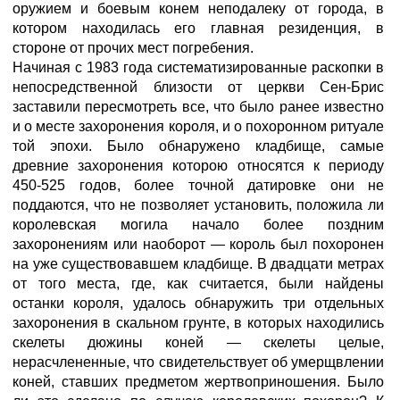
оружием и боевым конем неподалеку от города, в
котором находилась его главная резиденция, в
стороне от прочих мест погребения.
Начиная с 1983 года систематизированные раскопки в
непосредственной близости от церкви Сен-Брис
заставили пересмотреть все, что было ранее известно
и о месте захоронения короля, и о похоронном ритуале
той эпохи. Было обнаружено кладбище, самые
древние захоронения которою относятся к периоду
450-525 годов, более точной датировке они не
поддаются, что не позволяет установить, положила ли
королевская могила начало более поздним
захоронениям или наоборот — король был похоронен
на уже существовавшем кладбище. В двадцати метрах
от того места, где, как считается, были найдены
останки короля, удалось обнаружить три отдельных
захоронения в скальном грунте, в которых находились
скелеты дюжины коней — скелеты целые,
нерасчлененные, что свидетельствует об умерщвлении
коней, ставших предметом жертвоприношения. Было