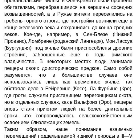
провансальские “виллы” в Фон-Кремате были брошены
обитателями, перебравшимися на вершины соседних
возвышенностей, а в Ружье жители переселились на
гребень горного отрога, где постройки возникли еще в
конце железного века и сохранились до конца средних
веков. Кое-где, например, в Сен-Блезе (Нижний
Прованс), Ломбрене (роданский Лангедок), Мон Лассуа
(Бургундия), под жилье были приспособлены древние
строения, заброшенные еще в годы римского
владычества. В некоторых местах люди занимали
пещеры своих доисторических предков. Само собой
разумеется, что в большинстве случаев они
использовались лишь как временное жилье: так
обстояло дело в Рейревине (Косе), Ла Фурбине (Кро),
где гроты служили пристанищем перегонщикам скота,
но в отдельных случаях, как в Вальфонэ (Эро), пещеры
вновь стали приютом людей на более длительные
сроки, что сопровождалось сельскохозяйственным
освоением близлежащих земель.
Таким образом, наше понимание взаимных
перемещений подделываемой и дикой природы в III—V