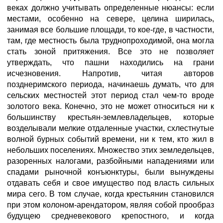
веках должно учитывать определенные нюансы: если
местами, особенно на севере, целина ширилась,
занимая все большие площади, то кое-где, в частности,
там, где местность была труднопроходимой, она могла
стать зоной притяжения. Все это не позволяет
утверждать, что пашни находились на грани
исчезновения. Напротив, читая авторов
позднеримского периода, начинаешь думать, что для
сельских местностей этот период стал чем-то вроде
золотого века. Конечно, это не может относиться ни к
большинству крестьян-землевладельцев, которые
возделывали мелкие отдаленные участки, схлестнутые
волной бурных событий времени, ни к тем, кто жил в
небольших поселениях. Множество этих земледельцев,
разоренных налогами, разбойными нападениями или
спадами рыночной конъюнктуры, были вынуждены
отдавать себя и свое имущество под власть сильных
мира сего. В том случае, когда крестьянин становился
при этом колоном-арендатором, являя собой прообраз
будущею средневекового крепостного, и когда