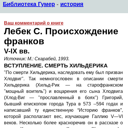
Библиотека Гумер
-
история
Ваш комментарий о книге
Лебек C. Происхождение
франков
V-IX вв.
Источник: М.: Скарабей, 1993.
ВСТУПЛЕНИЕ. СМЕРТЬ ХИЛЬДЕРИКА
"Пo смерти Хильдерика, наследовать ему был призван
Хлодвиг". Так немногословен в описании смерти
Хильдерика (Хильд-Рик — на старофранкском
"мощный воитель") и воцарения его сына Хлодвига
(Хлод-Виг — "прославленный в боях") Григорий,
бывший епископом города Тура в 573 --594 годах и
написавший ту единственную “Историю франков”,
которой располагают вес, изучающие Галлию V—VI
веков. Несколько более красноречив он в рассказе о