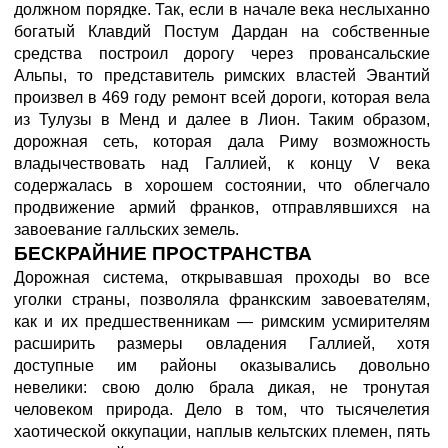
должном порядке. Так, если в начале века неслыханно
богатый Клавдий Постум Дардан на собственные
средства построил дорогу через провансальские
Альпы, то представитель римских властей Эвантий
произвел в 469 году ремонт всей дороги, которая вела
из Тулузы в Менд и далее в Лион. Таким образом,
дорожная сеть, которая дала Риму возможность
владычествовать над Галлией, к концу V века
содержалась в хорошем состоянии, что облегчало
продвижение армий франков, отправлявшихся на
завоевание галльских земель.
БЕСКРАЙНИЕ ПРОСТРАНСТВА
Дорожная система, открывавшая проходы во все
уголки страны, позволяла франкским завоевателям,
как и их предшественникам — римским усмирителям
расширить размеры овладения Галлией, хотя
доступные им районы оказывались довольно
невелики: свою долю брала дикая, не тронутая
человеком природа. Дело в том, что тысячелетия
хаотической оккупации, наплыв кельтских племен, пять