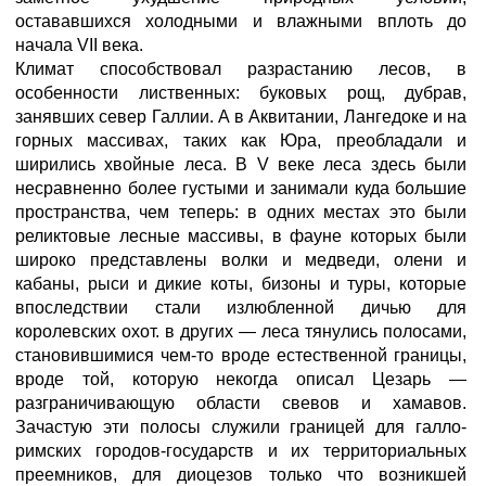
остававшихся холодными и влажными вплоть до
начала VII века.
Климат способствовал разрастанию лесов, в
особенности лиственных: буковых рощ, дубрав,
занявших север Галлии. А в Аквитании, Лангедоке и на
горных массивах, таких как Юра, преобладали и
ширились хвойные леса. В V веке леса здесь были
несравненно более густыми и занимали куда большие
пространства, чем теперь: в одних местах это были
реликтовые лесные массивы, в фауне которых были
широко представлены волки и медведи, олени и
кабаны, рыси и дикие коты, бизоны и туры, которые
впоследствии стали излюбленной дичью для
королевских охот. в других — леса тянулись полосами,
становившимися чем-то вроде естественной границы,
вроде той, которую некогда описал Цезарь —
разграничивающую области свевов и хамавов.
Зачастую эти полосы служили границей для галло-
римских городов-государств и их территориальных
преемников, для диоцезов только что возникшей