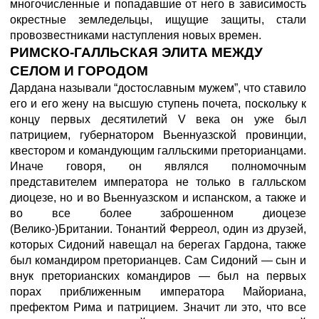
многочисленные и попадавшие от него в зависимость
окрестные земледельцы, ищущие защиты, стали
провозвестниками наступления новых времен.
РИМСКО-ГАЛЛЬСКАЯ ЭЛИТА МЕЖДУ
СЕЛОМ И ГОРОДОМ
Дардана называли “достославным мужем”, что ставило
его и его жену на высшую ступень почета, поскольку к
концу первых десятилетий V века он уже был
патрицием, губернатором Вьеннуазской провинции,
квестором и командующим галльскими преторианцами.
Иначе говоря, он являлся полномочным
представителем императора не только в галльском
диоцезе, но и во Вьеннуазском и испанском, а также и
во все более заброшенном диоцезе
(Велико-)Британии. Тонантий Ферреол, один из друзей,
которых Сидоний навещал на берегах Гардона, также
был командиром преторианцев. Сам Сидоний — сын и
внук преторианских командиров — был на первых
порах приближенным императора Майориана,
префектом Рима и патрицием. Значит ли это, что все