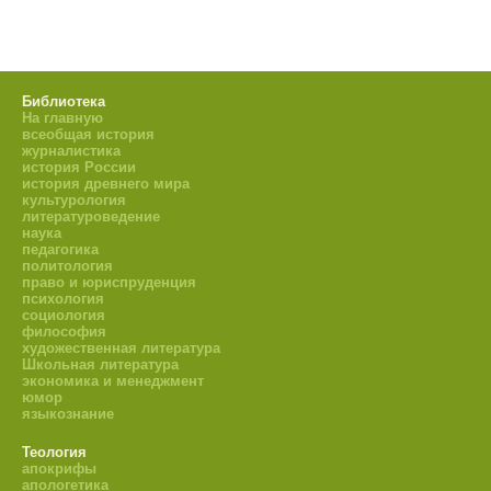
Библиотека
На главную
всеобщая история
журналистика
история России
история древнего мира
культурология
литературоведение
наука
педагогика
политология
право и юриспруденция
психология
социология
философия
художественная литература
Школьная литература
экономика и менеджмент
юмор
языкознание
Теология
апокрифы
апологетика