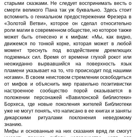
старыми сказками. Не следует воспринимать весть о
смерти великого Пана так уж буквально. Здесь стоит
вспомнить о гениальном предостережении Фрезера в
«Золотой Ветви», которое он сделал относительно
роли магии в современном обществе, но которое также
может быть отнесено и к мифам: «Мы, как видно,
движемся по тонкой корке, которая может в любой
момент треснуть под воздействием дремлющих
подземных сил. Время от времени глухой рокот или
неожиданно вырвавшийся на поверхность язык
пламени указывает на то, что происходит под нашими
ногами». В своем неистовом стремлении освободиться
от мифов и объяснить мир правильно позитивистки
настроенное сообщество порой оказывается в
положении персонажей «Вавилонской библиотеки»
Борхеса, где новые поколения жителей Библиотеки
уже не могут понять, что написано в ее книгах и заняты
дикарскими ритуалами поклонения неведомому
знанию.
Мифы и основанные на них сказания вряд ли смогут