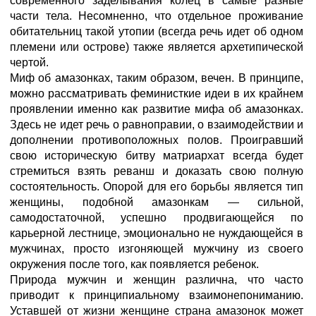
современного заделывания колец в самые разные
части тела. Несомненно, что отдельное проживание
обитательниц такой утопии (всегда речь идет об одном
племени или острове) также является архетипической
чертой.
Миф об амазонках, таким образом, вечен. В принципе,
можно рассматривать феминисткие идеи в их крайнем
проявлении именно как развитие мифа об амазонках.
Здесь не идет речь о равноправии, о взаимодействии и
дополнении противоположных полов. Проигравший
свою историческую битву матриархат всегда будет
стремиться взять реванш и доказать свою полную
состоятельность. Опорой для его борьбы является тип
женщины, подобной амазонкам — сильной,
самодостаточной, успешно продвигающейся по
карьерной лестнице, эмоционально не нуждающейся в
мужчинах, просто изгоняющей мужчину из своего
окружения после того, как появляется ребенок.
Природа мужчин и женщин различна, что часто
приводит к принципиальному взаимонепониманию.
Уставшей от жизни женщине страна амазонок может