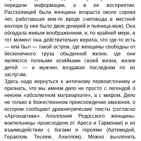
передачи информации, а в ее восприятии.
Рассказчицей была женщина возраста около сорока
лет, работавшая кем-то вроде счетовода в местной
конторе (у нее было двое дочерей и пьяница-муж). Она
обладала живым воображением, и, по крайней мере, в
тот момент она действительно верила, что где-то есть
— или был — такой остров, где женщины свободны от
бесконечного груза обыденной жизни, где они
являются полными хозяйками своей жизни, жизни
детей — и мужчин, воздавая последним по их
заслугам.
Здесь надо вернуться к античному первоисточнику и
признать, что мы имеем дело не просто с легендой о
некоем «абсолютном матриархате», а с мифом. Дело
не только в божественном происхождении амазонок, о
котором сообщают древнегреческие тексты (согласно
«Аргонавтике» Аполлония Родосского женщины-
воительницы происходили от Ареса и Гармонии) и их
взаимодействии с богами и героями (Артемидой,
Гераклом, Тесеем, Ахиллом). Можно вычленить