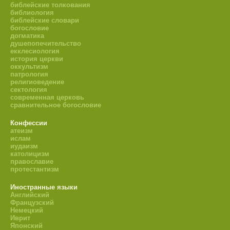
библейские толкования
библиология
библейские словари
богословие
догматика
душепопечительство
екклесиология
история церкви
оккультизм
патрология
религиоведение
сектология
современная церковь
сравнительное богословие
Конфессии
атеизм
ислам
иудаизм
католицизм
православие
протестантизм
Иностранные языки
Английский
Французский
Немецкий
Иврит
Японский