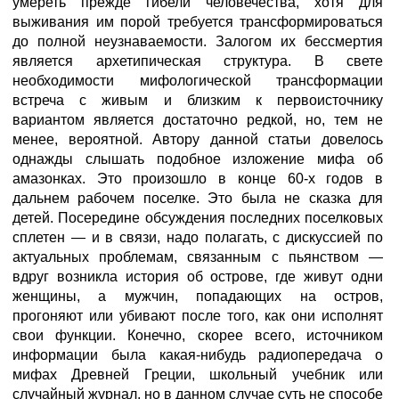
умереть прежде гибели человечества, хотя для
выживания им порой требуется трансформироваться
до полной неузнаваемости. Залогом их бессмертия
является архетипическая структура. В свете
необходимости мифологической трансформации
встреча с живым и близким к первоисточнику
вариантом является достаточно редкой, но, тем не
менее, вероятной. Автору данной статьи довелось
однажды слышать подобное изложение мифа об
амазонках. Это произошло в конце 60-х годов в
дальнем рабочем поселке. Это была не сказка для
детей. Посередине обсуждения последних поселковых
сплетен — и в связи, надо полагать, с дискуссией по
актуальных проблемам, связанным с пьянством —
вдруг возникла история об острове, где живут одни
женщины, а мужчин, попадающих на остров,
прогоняют или убивают после того, как они исполнят
свои функции. Конечно, скорее всего, источником
информации была какая-нибудь радиопередача о
мифах Древней Греции, школьный учебник или
случайный журнал, но в данном случае суть не способе