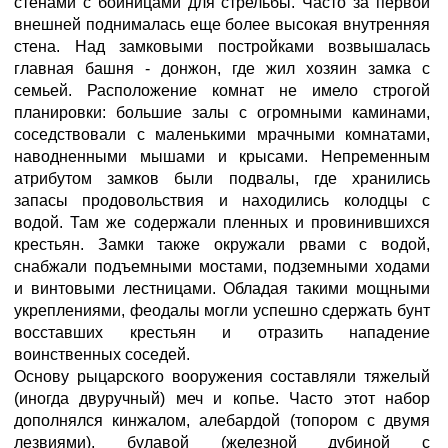
стенами с бойницами для стрельбы. Часто за первой
внешней поднималась ещe более высокая внутренняя
стена. Над замковыми постройками возвышалась
главная башня - донжон, где жил хозяин замка с
семьeй. Расположение комнат не имело строгой
планировки: большие залы с огромными каминами,
соседствовали с маленькими мрачными комнатами,
наводнeнными мышами и крысами. Непременным
атрибутом замков были подвалы, где хранились
запасы продовольствия и находились колодцы с
водой. Там же содержали пленных и провинившихся
крестьян. Замки также окружали рвами с водой,
снабжали подъемными мостами, подземными ходами
и винтовыми лестницами. Обладая такими мощными
укреплениями, феодалы могли успешно сдержать бунт
восставших крестьян и отразить нападение
воинственных соседей.
Основу рыцарского вооружения составляли тяжeлый
(иногда двуручный) меч и копьe. Часто этот набор
дополнялся кинжалом, алебардой (топором с двумя
лезвиями), булавой (железной дубиной с