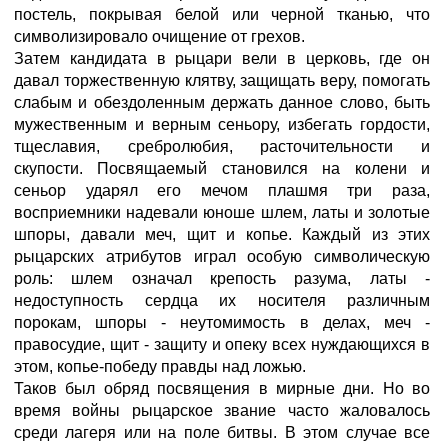
постель, покрывая белой или черной тканью, что
символизировало очищение от грехов.
Затем кандидата в рыцари вели в церковь, где он
давал торжественную клятву, защищать веру, помогать
слабым и обездоленным держать данное слово, быть
мужественным и верным сеньору, избегать гордости,
тщеславия, сребролюбия, расточительности и
скупости. Посвящаемый становился на колени и
сеньор ударял его мечом плашмя три раза,
восприемники надевали юноше шлем, латы и золотые
шпоры, давали меч, щит и копьe. Каждый из этих
рыцарских атрибутов играл особую символическую
роль: шлем означал крепость разума, латы -
недоступность сердца их носителя различным
порокам, шпоры - неутомимость в делах, меч -
правосудие, щит - защиту и опеку всех нуждающихся в
этом, копьe-победу правды над ложью.
Таков был обряд посвящения в мирные дни. Но во
время войны рыцарское звание часто жаловалось
среди лагеря или на поле битвы. В этом случае всe