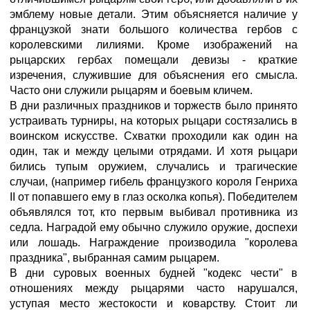
эмблему новые детали. Этим объясняется наличие у
французкой знати большого количества гербов с
королевскими лилиями. Кроме изображений на
рыцарских гербах помещали девизы - краткие
изречения, служившие для объяснения его смысла.
Часто они служили рыцарям и боевым кличем.
В дни различных праздников и торжеств было принято
устраивать турниры, на которых рыцари состязались в
воинском искусстве. Схватки проходили как один на
один, так и между целыми отрядами. И хотя рыцари
бились тупым оружием, случались и трагические
случаи, (например гибель французкого короля Генриха
II от попавшего ему в глаз осколка копья). Победителем
объявлялся тот, кто первым выбивал противника из
седла. Наградой ему обычно служило оружие, доспехи
или лошадь. Награждение производила "королева
праздника", выбранная самим рыцарем.
В дни суровых военных будней "кодекс чести" в
отношениях между рыцарями часто нарушался,
уступая место жестокости и коварству. Стоит ли