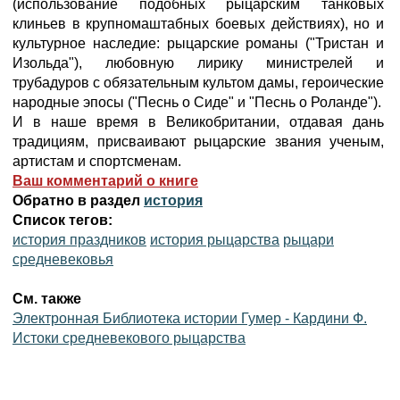
(использование подобных рыцарским танковых
клиньев в крупномаштабных боевых действиях), но и
культурное наследие: рыцарские романы ("Тристан и
Изольда"), любовную лирику министрелей и
трубадуров с обязательным культом дамы, героические
народные эпосы ("Песнь о Сиде" и "Песнь о Роланде").
И в наше время в Великобритании, отдавая дань
традициям, присваивают рыцарские звания учeным,
артистам и спортсменам.
Ваш комментарий о книге
Обратно в раздел
история
Список тегов:
история праздников
история рыцарства
рыцари
средневековья
См. также
Электронная Библиотека истории Гумер - Кардини Ф.
Истоки средневекового рыцарства