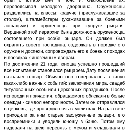
брал с алтаря меч и пояс и, благословив их,
перепоясывал молодого дворянина. Оруженосцы
разделялись на классы: кравчие (прислуживавшие за
столом), шталмейстеры (ухаживавшие за боевыми
лошадьми) и оруженосцы при супруге рыцаря.
Вершиной этой иерархии была должность оруженосца,
состоявшего при особе рыцаря. Он должен был
охранять своего господина, содержать в порядке его
оружие и доспехи, сопровождать его в боевых походах
и поездках к иноземным дворам.
По достижении 21 года, юноша успешно прошедший
все испытания становился рыцарем. Дату посвящения
назначал сеньор. Обычно оно совершалось в канун
каких-либо важных событий: заключения мира, свадеб
титулованных особ или церковных праздников. После
исповеди и причастия, обращаемого облекали в белые
одежды - символ непорочности. Затем он отправлялся
в церковь, где проводил ночь в молитвах. На рассвете
приходили за ним старые заслуженные рыцари, его
восприемники и уводили юношу в баню. Потом ему
надевали на шею перевязь с мечом и укладывали в