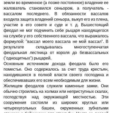
земли во временное (а позже постоянное) владение ее
жалователь становился сеньором, а получатель -
вассалом последнего. В обязанности вассалов
входила защита владений сеньора, выкуп его из плена,
участие в его совете и суде и т. д. Вышестоящий
феодал не мог подчинить себе рыцаря находящегося
на службе у его собственного вассала, что выражалось
формулой: "вассал моего вассала не мой вассал". В
результате складывалась многоступенчатая
феодальная лестница от короля до безвассальных
("однощитных") рыцарей.
Основным источником дохода феодала было его
поместье. Оно содержалось за счeт труда крестьян,
находившихся в полной власти своего господина и
обеспечивавших его всем необходимым для жизни.
Жилищем феодалов служили каменные замки. Они
обычно строились на холмах или неприступных скалах,
господствуя над окружающей местностью. Эти
сооружения состояли из широких круглых или
четырехугольных башен, окружeнных зубчатыми