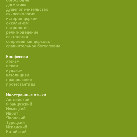
богословие
догматика
душепопечительство
екклесиология
история церкви
оккультизм
патрология
религиоведение
сектология
современная церковь
сравнительное богословие
Конфессии
атеизм
ислам
иудаизм
католицизм
православие
протестантизм
Иностранные языки
Английский
Французский
Немецкий
Иврит
Японский
Турецкий
Испанский
Китайский