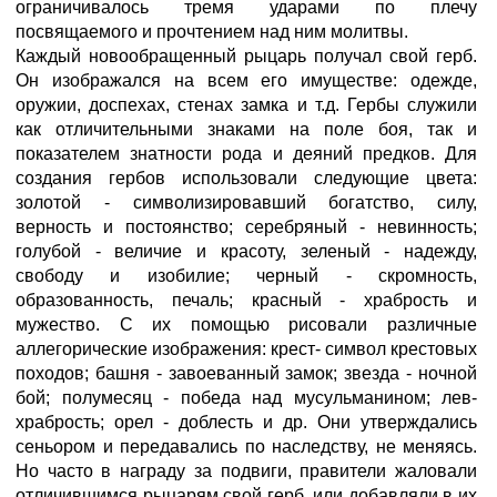
ограничивалось тремя ударами по плечу
посвящаемого и прочтением над ним молитвы.
Каждый новообращeнный рыцарь получал свой герб.
Он изображался на всeм его имуществе: одежде,
оружии, доспехах, стенах замка и т.д. Гербы служили
как отличительными знаками на поле боя, так и
показателем знатности рода и деяний предков. Для
создания гербов использовали следующие цвета:
золотой - символизировавший богатство, силу,
верность и постоянство; серебряный - невинность;
голубой - величие и красоту, зеленый - надежду,
свободу и изобилие; чeрный - скромность,
образованность, печаль; красный - храбрость и
мужество. С их помощью рисовали различные
аллегорические изображения: крест- символ крестовых
походов; башня - завоеванный замок; звезда - ночной
бой; полумесяц - победа над мусульманином; лев-
храбрость; орел - доблесть и др. Они утверждались
сеньором и передавались по наследству, не меняясь.
Но часто в награду за подвиги, правители жаловали
отличившимся рыцарям свой герб, или добавляли в их