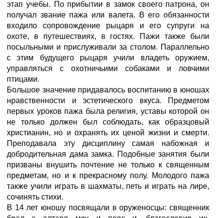
этап учeбы. По прибытии в замок своего патрона, он
получал звание пажа или валета. В его обязанности
входило сопровождение рыцаря и его супруги на
охоте, в путешествиях, в гостях. Пажи также были
посыльными и прислуживали за столом. Параллельно
с этим будущего рыцаря учили владеть оружием,
управляться с охотничьими собаками и ловчими
птицами.
Большое значение придавалось воспитанию в юношах
нравственности и эстетического вкуса. Предметом
первых уроков пажа была религия, уставы которой он
не только должен был соблюдать, как образцовый
христианин, но и охранять их ценой жизни и смерти.
Преподавала эту дисциплину самая набожная и
добродительная дама замка. Подобные занятия были
призваны внушить почтение не только к священным
предметам, но и к прекрасному полу. Молодого пажа
также учили играть в шахматы, петь и играть на лире,
сочинять стихи.
В 14 лет юношу посвящали в оруженосцы: священник