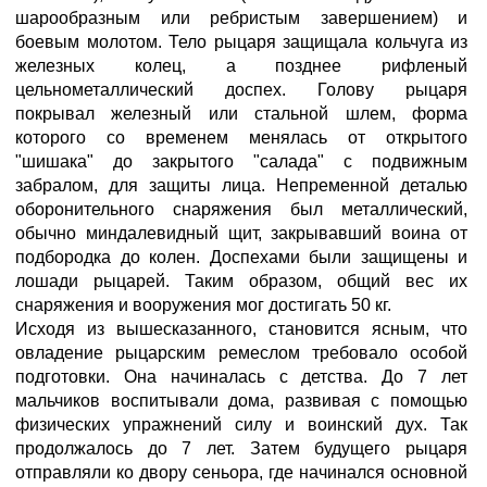
шарообразным или ребристым завершением) и
боевым молотом. Тело рыцаря защищала кольчуга из
железных колец, а позднее рифлeный
цельнометаллический доспех. Голову рыцаря
покрывал железный или стальной шлем, форма
которого со временем менялась от открытого
"шишака" до закрытого "салада" с подвижным
забралом, для защиты лица. Непременной деталью
оборонительного снаряжения был металлический,
обычно миндалевидный щит, закрывавший воина от
подбородка до колен. Доспехами были защищены и
лошади рыцарей. Таким образом, общий вес их
снаряжения и вооружения мог достигать 50 кг.
Исходя из вышесказанного, становится ясным, что
овладение рыцарским ремеслом требовало особой
подготовки. Она начиналась с детства. До 7 лет
мальчиков воспитывали дома, развивая с помощью
физических упражнений силу и воинский дух. Так
продолжалось до 7 лет. Затем будущего рыцаря
отправляли ко двору сеньора, где начинался основной