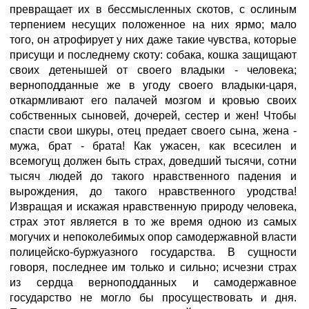
превращает их в бессмысленных скотов, с ослиным
терпением несущих положенное на них ярмо; мало
того, он атрофирует у них даже такие чувства, которые
присущи и последнему скоту: собака, кошка защищают
своих детенышей от своего владыки - человека;
верноподданные же в угоду своего владыки-царя,
откармливают его палачей мозгом и кровью своих
собственных сыновей, дочерей, сестер и жен! Чтобы
спасти свои шкуры, отец предает своего сына, жена -
мужа, брат - брата! Как ужасен, как всесилен и
всемогущ должен быть страх, доведший тысячи, сотни
тысяч людей до такого нравственного падения и
вырождения, до такого нравственного уродства!
Извращая и искажая нравственную природу человека,
страх этот является в то же время одною из самых
могучих и непоколебимых опор самодержавной власти
полицейско-буржуазного государства. В сущности
говоря, последнее им только и сильно; исчезни страх
из сердца верноподданных и самодержавное
государство не могло бы просуществовать и дня.