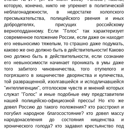
которую, конечно, никто не упрекнет в политической
неблагонадежности, в недостатке холопского
пресмыкательства, полицейского рвения и иных
добродетелях, присущих российскому
верноподданному. Если "Голос" так характеризует
современное положение России, если даже он находит
его невыносимо тяжелым, то страшно даже подумать,
каково же оно должно быть в действительности! Каково
оно должно быть в действительности, если сознание
его невыносимости начинает проникать в умы даже
того забитого чиновничества, того отупелого и
погрязшего в хищничестве дворянства и купечества,
той развращенной, изолгавшейся и исподличавшейся
"интеллигенции", отголоском чувств и мнений которых
служат "Голос" и иные подобные ему представители
нашей полицейско-официозной прессы! Но кто же
довел Россию до такого положения? кто расстроил и
погубил народное благосостояние? кто довел массу
народонаселения до состояния нищенства и
хронического голода? кто задавил крестьянство под