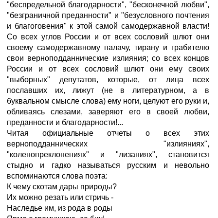
"беспредельной благодарности", "бесконечной любви",
"безграничной преданности" и "безусловного почтения
и благоговения" к этой самой самодержавной власти!
Со всех углов России и от всех сословий шлют они
своему самодержавному палачу, тирану и грабителю
свои верноподданнические излияния; со всех концов
России и от всех сословий шлют они ему своих
"выборных" депутатов, которые, от лица всех
пославших их, лижут (не в литературном, а в
буквальном смысле слова) ему ноги, целуют его руки и,
обливаясь слезами, заверяют его в своей любви,
преданности и благодарности!...
Читая официальные отчеты о всех этих
верноподданнических "излияниях",
"коленопреклонениях" и "лизаниях", становится
стыдно и гадко называться русским и невольно
вспоминаются слова поэта:
К чему скотам дары природы?
Их можно резать или стричь -
Наследье им, из рода в роды