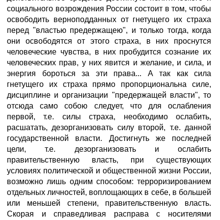
социального возрождения России состоит в том, чтобы
освободить верноподданных от гнетущего их страха
перед "властью предержащею", и только тогда, когда
они освободятся от этого страха, в них проснутся
человеческие чувства, в них пробудится сознание их
человеческих прав, у них явится и желание, и сила, и
энергия бороться за эти права... А так как сила
гнетущего их страха прямо пропорциональна силе,
дисциплине и организации "предержащей власти", то
отсюда само собою следует, что для ослабления
первой, т.е. силы страха, необходимо ослабить,
расшатать, дезорганизовать силу второй, т.е. данной
государственной власти. Достигнуть же последней
цели, т.е. дезорганизовать и ослабить
правительственную власть, при существующих
условиях политической и общественной жизни России,
возможно лишь одним способом: терроризированием
отдельных личностей, воплощающих в себе, в большей
или меньшей степени, правительственную власть.
Скорая и справедливая расправа с носителями