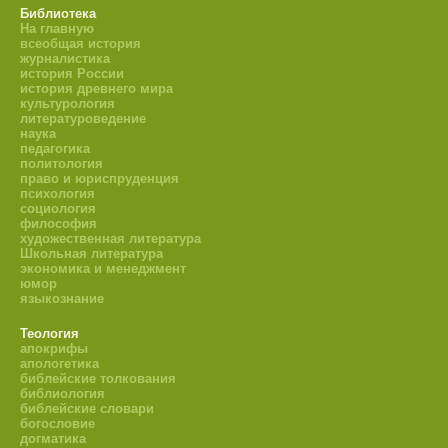
Библиотека
На главную
всеобщая история
журналистика
история России
история древнего мира
культурология
литературоведение
наука
педагогика
политология
право и юриспруденция
психология
социология
философия
художественная литература
Школьная литература
экономика и менеджмент
юмор
языкознание
Теология
апокрифы
апологетика
библейские толкования
библиология
библейские словари
богословие
догматика