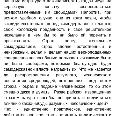
наша магистратура отваживались хоть когда-нибудь на
серьезную попытку воспользоваться
предоставленными им свободами? Напротив, при
всяком удобном случае, они из кожи лезли, чтобы
засвидетельствовать перед самодержавною властью
свою холопскую преданность и свое решительное
нежелание в чем бы то ни было ей перечить и
прекословить. Страх перед всесильным
самодержавием, страх вполне естественный и
неизбежный, делал и делает наших верноподданных
совершенно неспособными пользоваться какими бы то
ни было свободами, которыми благоугодно будет
самодержавной власти наградить их. Что же касается
до распространения разумного, человеческого
воспитания среди людей, потерявших - под гнетом
страха - образ и подобие человеческое, то об этом
смешно даже и думать... Разве рабская, извращенная
страхом натура способна воспринять и подчиниться
влиянию каких-нибудь, разумных, человеческих идей?
Нет, - единственно практическое, единственно
действительное средство достигнуть политического и