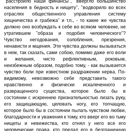
"расстроило наши финансы", "ввергло большинство
населения в бедность и нищету", "водворило во всех
отраслях общественного управления систему
хищничества и грабежа" и т.п., - то какие же чувства
должно оно возбуждать к себе во всяком человеке, не
утратившем "образа и подобия человеческого"?
Чувство негодования, озлобления, презрения,
ненависти и мщения. Эти чувства должны вызываться
в нем, так сказать, сами собою, помимо даже его воли
и желания, чисто рефлективным, роковым,
неизбежным образом, подобно тому, - как вызывается
чувство боли при известном раздражении нерва. По-
видимому, невозможно себе представить такого
нравственно и физически искалеченного и
развращенного существа, которое было бы в
состоянии с искреннею признательностью лизать руку,
его защищающую, целовать ногу, его топчащую,
которое было бы в состоянии пылать чувством любви,
благодарности и уважения к тому, кто вверг его во тьму
нищеты и невежества, кто отнял у него все его
человеческие права, кто предал его в безграничную