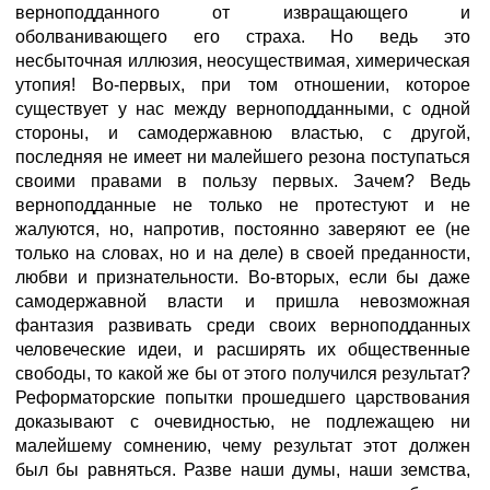
верноподданного от извращающего и
оболванивающего его страха. Но ведь это
несбыточная иллюзия, неосуществимая, химерическая
утопия! Во-первых, при том отношении, которое
существует у нас между верноподданными, с одной
стороны, и самодержавною властью, с другой,
последняя не имеет ни малейшего резона поступаться
своими правами в пользу первых. Зачем? Ведь
верноподданные не только не протестуют и не
жалуются, но, напротив, постоянно заверяют ее (не
только на словах, но и на деле) в своей преданности,
любви и признательности. Во-вторых, если бы даже
самодержавной власти и пришла невозможная
фантазия развивать среди своих верноподданных
человеческие идеи, и расширять их общественные
свободы, то какой же бы от этого получился результат?
Реформаторские попытки прошедшего царствования
доказывают с очевидностью, не подлежащею ни
малейшему сомнению, чему результат этот должен
был бы равняться. Разве наши думы, наши земства,