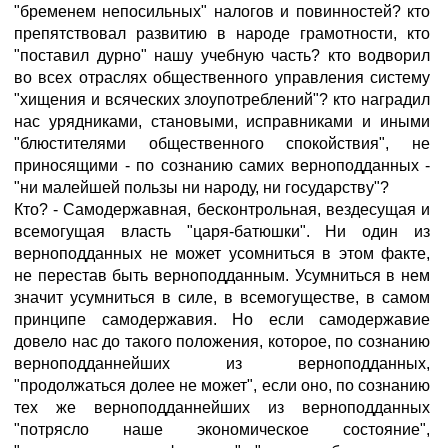
"бременем непосильных" налогов и повинностей? кто
препятствовал развитию в народе грамотности, кто
"поставил дурно" нашу учебную часть? кто водворил
во всех отраслях общественного управления систему
"хищения и всяческих злоупотреблений"? кто наградил
нас урядниками, становыми, исправниками и иными
"блюстителями общественного спокойствия", не
приносящими - по сознанию самих верноподданных -
"ни малейшей пользы ни народу, ни государству"?
Кто? - Самодержавная, бесконтрольная, вездесущая и
всемогущая власть "царя-батюшки". Ни один из
верноподданных не может усомниться в этом факте,
не перестав быть верноподданным. Усумниться в нем
значит усумниться в силе, в всемогуществе, в самом
принципе самодержавия. Но если самодержавие
довело нас до такого положения, которое, по сознанию
верноподданнейших из верноподданных,
"продолжаться долее не может", если оно, по сознанию
тех же верноподданнейших из верноподданных
"потрясло наше экономическое состояние",