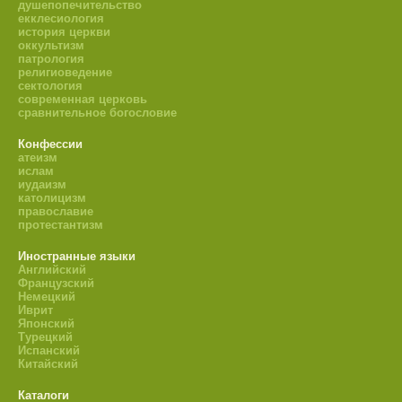
душепопечительство
екклесиология
история церкви
оккультизм
патрология
религиоведение
сектология
современная церковь
сравнительное богословие
Конфессии
атеизм
ислам
иудаизм
католицизм
православие
протестантизм
Иностранные языки
Английский
Французский
Немецкий
Иврит
Японский
Турецкий
Испанский
Китайский
Каталоги