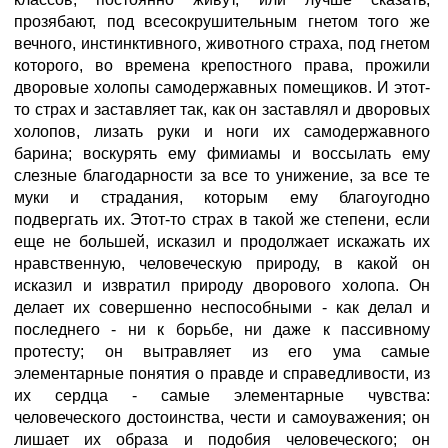
прозябают, под всесокрушительным гнетом того же
вечного, инстинктивного, животного страха, под гнетом
которого, во времена крепостного права, прожили
дворовые холопы самодержавных помещиков. И этот-
то страх и заставляет так, как он заставлял и дворовых
холопов, лизать руки и ноги их самодержавного
барина; воскурять ему фимиамы и воссылать ему
слезные благодарности за все то унижение, за все те
муки и страдания, которым ему благоугодно
подвергать их. Этот-то страх в такой же степени, если
еще не большей, исказил и продолжает искажать их
нравственную, человеческую природу, в какой он
исказил и извратил природу дворового холопа. Он
делает их совершенно неспособными - как делал и
последнего - ни к борьбе, ни даже к пассивному
протесту; он вытравляет из его ума самые
элементарные понятия о правде и справедливости, из
их сердца - самые элементарные чувства:
человеческого достоинства, чести и самоуважения; он
лишает их образа и подобия человеческого; он