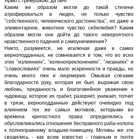
Ярмо с гремушкою, да бич!
Каким же образом могли до такой степени
атрофироваться в людях, не только чувство
"собственного, человеческого достоинства", но даже и
элементарное, животное чувство себялюбия? Каким
образом могли они дойти до такого невероятного
нравственного падения и самоуничижения?
Никто, разумеется, не исключая даже и самих
верноподданных, не сомневается в том, что во всех
этих "излияниях", "коленопреклонениях", "лизаниях" и
"славословиях" очень мало искренности и правды, но
очень много лжи и лицемерия. Омывая слезами
благодарности руку, которая их бьет, выражая свою
любовь, преданность и благоговейное уважение к
чудовищу, которое их грабит, разоряет, унижает, топчет
в грязи, верноподданные действуют очевидно под
влиянием тех же самых мотивов, которыми во
времена крепостного права определялись и
обусловливались отношения бесправного раба-холопа
к полноправному владыке-помещику. Мотивы же эти
сводились - как всем известно - главным и почти