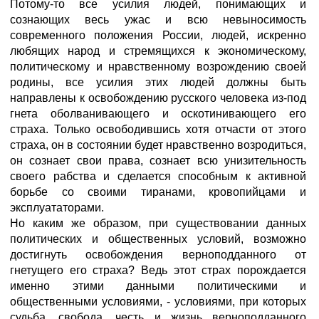
Потому-то все усилия людей, понимающих и
сознающих весь ужас и всю невыносимость
современного положения России, людей, искренно
любящих народ и стремящихся к экономическому,
политическому и нравственному возрождению своей
родины, все усилия этих людей должны быть
направлены к освобождению русского человека из-под
гнета оболванивающего и оскотинивающего его
страха. Только освободившись хотя отчасти от этого
страха, он в состоянии будет нравственно возродиться,
он сознает свои права, сознает всю унизительность
своего рабства и сделается способным к активной
борьбе со своими тиранами, кровопийцами и
эксплуататорами.
Но каким же образом, при существовании данных
политических и общественных условий, возможно
достигнуть освобождения верноподданного от
гнетущего его страха? Ведь этот страх порождается
именно этими данными политическими и
общественными условиями, - условиями, при которых
судьба, свобода, честь и жизнь верноподданного