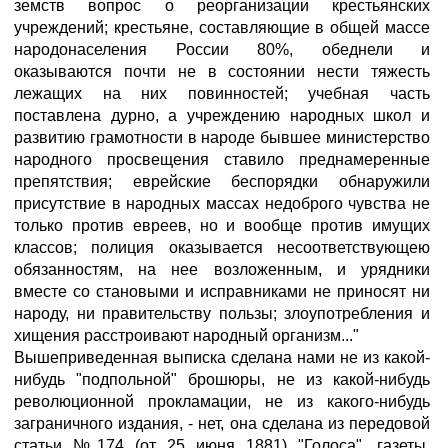
земств вопрос о реорганизации крестьянских
учреждений; крестьяне, составляющие в общей массе
народонаселения России 80%, обеднели и
оказываются почти не в состоянии нести тяжесть
лежащих на них повинностей; учебная часть
поставлена дурно, а учреждению народных школ и
развитию грамотности в народе бывшее министерство
народного просвещения ставило преднамеренные
препятствия; еврейские беспорядки обнаружили
присутствие в народных массах недоброго чувства не
только против евреев, но и вообще против имущих
классов; полиция оказывается несоответствующею
обязанностям, на нее возложенным, и урядники
вместе со становыми и исправниками не приносят ни
народу, ни правительству пользы; злоупотребления и
хищения расстроивают народный организм..."
Вышеприведенная выписка сделана нами не из какой-
нибудь "подпольной" брошюры, не из какой-нибудь
революционной прокламации, не из какого-нибудь
заграничного издания, - нет, она сделана из передовой
статьи №174 (от 25 июня 1881) "Голоса", газеты,