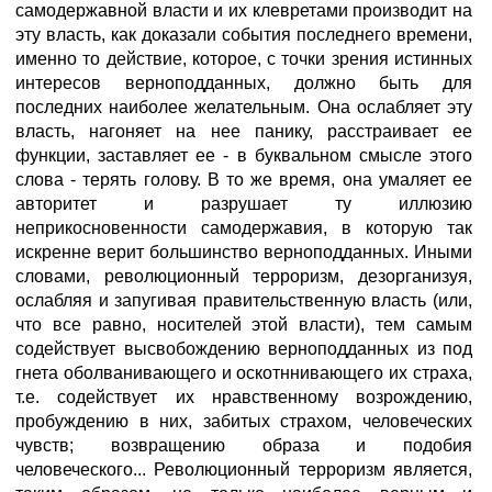
самодержавной власти и их клевретами производит на
эту власть, как доказали события последнего времени,
именно то действие, которое, с точки зрения истинных
интересов верноподданных, должно быть для
последних наиболее желательным. Она ослабляет эту
власть, нагоняет на нее панику, расстраивает ее
функции, заставляет ее - в буквальном смысле этого
слова - терять голову. В то же время, она умаляет ее
авторитет и разрушает ту иллюзию
неприкосновенности самодержавия, в которую так
искренне верит большинство верноподданных. Иными
словами, революционный терроризм, дезорганизуя,
ослабляя и запугивая правительственную власть (или,
что все равно, носителей этой власти), тем самым
содействует высвобождению верноподданных из под
гнета оболванивающего и оскотннивающего их страха,
т.е. содействует их нравственному возрождению,
пробуждению в них, забитых страхом, человеческих
чувств; возвращению образа и подобия
человеческого... Революционный терроризм является,