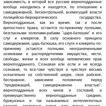
зависимость, в которой все русские верноподданные
вообще находились и находятся, по отношению к
самодержавной, бесконтрольной, всемогущей власти
полицейско-бюрократического государства.
Верноподданные, как во время, так и после
крепостного права, остаются по-прежнему полными,
безгласными холопами-рабами "царя-батюшки" и его
слуг и клевретов. В силу основного принципа
самодержавия, царь-батюшка, его слуги и клевреты по-
прежнему остаются полными, неограниченными
хозяевами и распорядителями имущества, чести,
свободы, жизни и всех вообще человеческих прав
верноподданного. Сознавая или если и не всегда
сознавая, то все-таки чувствуя и чувствуя весьма
осязательно на собственной шкуре, свое рабское,
бесправное, зависимое положение перед
"предержащей, самодержавною властью",
верноподданные всех чинов и сословий, а
преимущественно верноподданные средних,
буржуазных и так называемых интеллигентных
классов, постоянно живут, или лучше сказать,