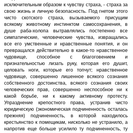
исключительным образом к чувству страха, - страха за
свою жизнь и личную безопасность. Под гнетом этого
чисто скотского страха, вызываемого присущим
всякому животному инстинктом самосохранения, в
душе раба-холопа вытравлялись постепенно все
симпатические, человеческие чувства, извращались
все его умственные и нравственные понятия, и он
превращался действительно в какое-то нравственное
чудовище, способное с благоговением и
признательностью лизать руку, которая его душит,
целовать ноги, которые его топчут; нравственное
чудовище, совершенно лишенное всякого сознания
собственного достоинства, всякого сознания своих
человеческих прав, совершенно неспособное ни к
какой борьбе, ни к какому активному протесту.
Упразднение крепостного права, устранив чисто
юридическую (экономическая подчиненность осталась
прежняя) подчиненность, в которой находилось
крестьянство к помещикам, нисколько не устранило, а
напротив еще больше усилило ту подчиненность, ту