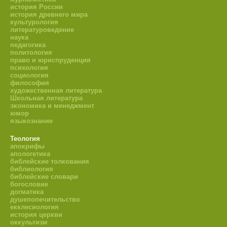
история России
история древнего мира
культурология
литературоведение
наука
педагогика
политология
право и юриспруденция
психология
социология
философия
художественная литература
Школьная литература
экономика и менеджмент
юмор
языкознание
Теология
апокрифы
апологетика
библейские толкования
библиология
библейские словари
богословие
догматика
душепопечительство
екклесиология
история церкви
оккультизм