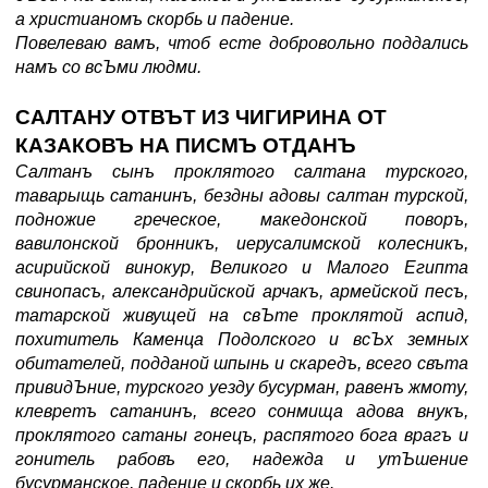
а христианомъ скорбь и падение.
Повелеваю вамъ, чтоб есте добровольно поддались
намъ со всЪми людми.
САЛТАНУ ОТВЪТ ИЗ ЧИГИРИНА ОТ
КАЗАКОВЪ НА ПИСМЪ ОТДАНЪ
Салтанъ сынъ проклятого салтана турского,
таварыщь сатанинъ, бездны адовы салтан турской,
подножие греческое, македонской поворъ,
вавилонской бронникъ, иерусалимской колесникъ,
асирийской винокур, Великого и Малого Египта
свинопасъ, александрийской арчакъ, армейской песъ,
татарской живущей на свЪте проклятой аспид,
похититель Каменца Подолского и всЪх земных
обитателей, подданой шпынь и скаредъ, всего свъта
привидЪние, турского уезду бусурман, равенъ жмоту,
клевретъ сатанинъ, всего сонмища адова внукъ,
проклятого сатаны гонецъ, распятого бога врагъ и
гонитель рабовъ его, надежда и утЪшение
бусурманское, падение и скорбь их же.