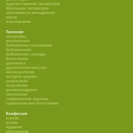
художественная литература
Школьная литература
экономика и менеджмент
юмор
языкознание
Теология
апокрифы
апологетика
библейские толкования
библиология
библейские словари
богословие
догматика
душепопечительство
екклесиология
история церкви
оккультизм
патрология
религиоведение
сектология
современная церковь
сравнительное богословие
Конфессии
атеизм
ислам
иудаизм
католицизм