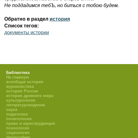
Не поддадимся тебЪ, но биться с тобою будем.
Обратно в раздел
история
Список тегов:
документы истории
Библиотека
На главную
всеобщая история
журналистика
история России
история древнего мира
культурология
литературоведение
наука
педагогика
политология
право и юриспруденция
психология
социология
философия