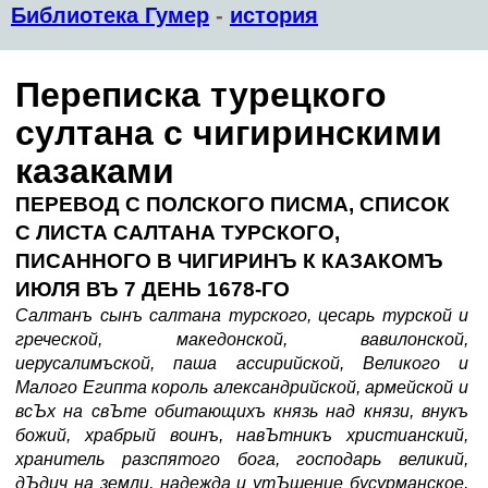
Библиотека Гумер
-
история
Переписка турецкого
султана с чигиринскими
казаками
ПЕРЕВОД С ПОЛСКОГО ПИСМА, СПИСОК
С ЛИСТА САЛТАНА ТУРСКОГО,
ПИСАННОГО В ЧИГИРИНЪ К КАЗАКОМЪ
ИЮЛЯ ВЪ 7 ДЕНЬ 1678-ГО
Салтанъ сынъ салтана турского, цесарь турской и
греческой, македонской, вавилонской,
иерусалимъской, паша ассирийской, Великого и
Малого Египта король александрийской, армейской и
всЪх на свЪте обитающихъ князь над князи, внукъ
божий, храбрый воинъ, навЪтникъ христианский,
хранитель разспятого бога, господарь великий,
дЪдич на земли, надежда и утЪшение бусурманское,