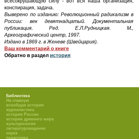
всесокрушающую силу - вот вся наша организация,
конспирация, задача.
Выверено по изданию: Революционный радикализм в
России: век девятнадцатый. Документальная
публикация. Ред. Е.Л.Рудницкая. М.,
Археографический центр, 1997.
Издано в 1869 г. в Женеве (Швейцария).
Ваш комментарий о книге
Обратно в раздел
история
Библиотека
На главную
всеобщая история
журналистика
история России
история древнего мира
культурология
литературоведение
наука
педагогика