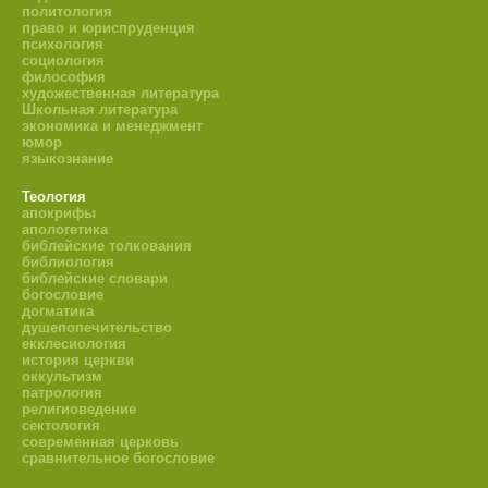
политология
право и юриспруденция
психология
социология
философия
художественная литература
Школьная литература
экономика и менеджмент
юмор
языкознание
Теология
апокрифы
апологетика
библейские толкования
библиология
библейские словари
богословие
догматика
душепопечительство
екклесиология
история церкви
оккультизм
патрология
религиоведение
сектология
современная церковь
сравнительное богословие