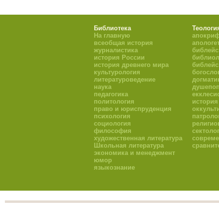
Библиотека
Теологи
На главную
апокри
всеобщая история
апологе
журналистика
библейс
история России
библиол
история древнего мира
библейс
культурология
богосло
литературоведение
догмати
наука
душепоп
педагогика
екклеси
политология
история
право и юриспруденция
оккульт
психология
патроло
социология
религио
философия
сектоло
художественная литература
совреме
Школьная литература
сравнит
экономика и менеджмент
юмор
языкознание