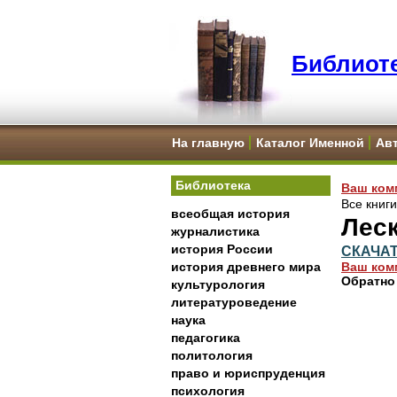
Библиоте
На главную
Каталог Именной
Ав
Библиотека
Ваш ком
Все книг
всеобщая история
Леск
журналистика
история России
СКАЧА
история древнего мира
Ваш ком
Обратно
культурология
литературоведение
наука
педагогика
политология
право и юриспруденция
психология