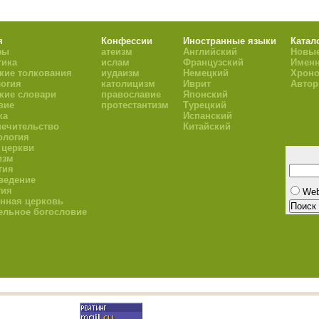
я
Конфессии
Иностранные языки
Катал
фы
атеизм
Английский
Новые
тика
ислам
Французский
Имен
кие толкования
иудаизм
Немецкий
Хроно
огия
католицизм
Иврит
Авто
кие словари
православие
Японский
вие
протестантизм
Турецкий
ка
Испанский
ечительство
Китайский
ология
 церкви
изм
гия
ведение
гия
We
нная церковь
ельное богословие