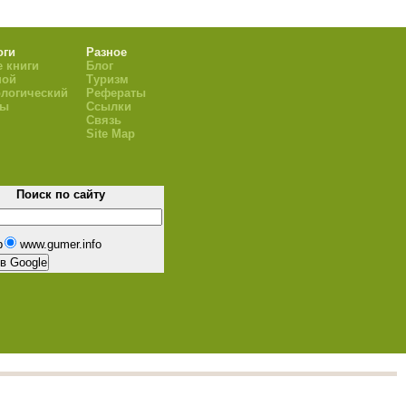
оги
Разное
 книги
Блог
ной
Туризм
логический
Рефераты
ры
Ссылки
Связь
Site Map
Поиск по сайту
b
www.gumer.info