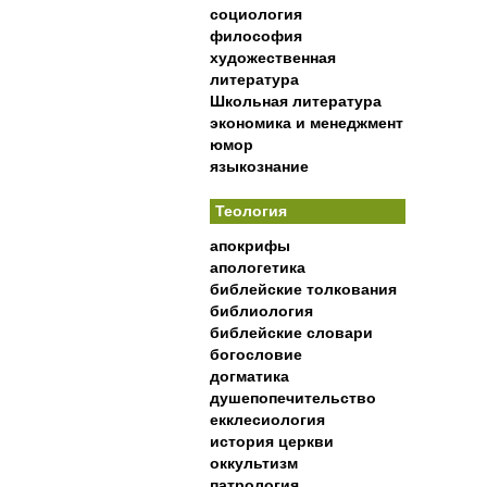
социология
философия
художественная
литература
Школьная литература
экономика и менеджмент
юмор
языкознание
Теология
апокрифы
апологетика
библейские толкования
библиология
библейские словари
богословие
догматика
душепопечительство
екклесиология
история церкви
оккультизм
патрология