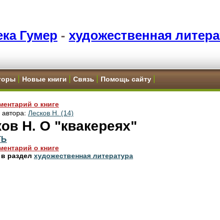
ка Гумер
-
художественная литера
торы
Новые книги
Связь
Помощь сайту
ментарий о книге
и автора:
Лесков Н. (14)
ов Н. О "квакереях"
ТЬ
ментарий о книге
 в раздел
художественная литература