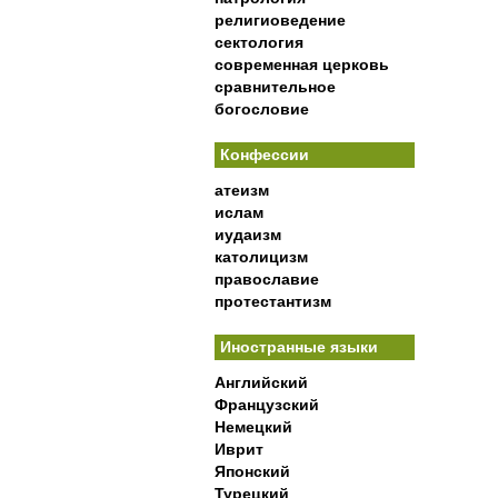
религиоведение
сектология
современная церковь
сравнительное
богословие
Конфессии
атеизм
ислам
иудаизм
католицизм
православие
протестантизм
Иностранные языки
Английский
Французский
Немецкий
Иврит
Японский
Турецкий