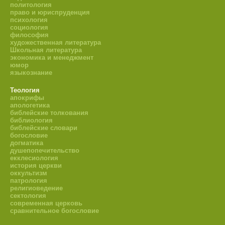
политология
право и юриспруденция
психология
социология
философия
художественная литература
Школьная литература
экономика и менеджмент
юмор
языкознание
Теология
апокрифы
апологетика
библейские толкования
библиология
библейские словари
богословие
догматика
душепопечительство
екклесиология
история церкви
оккультизм
патрология
религиоведение
сектология
современная церковь
сравнительное богословие