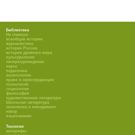
Библиотека
На главную
всеобщая история
журналистика
история России
история древнего мира
культурология
литературоведение
наука
педагогика
политология
право и юриспруденция
психология
социология
философия
художественная литература
Школьная литература
экономика и менеджмент
юмор
языкознание
Теология
апокрифы