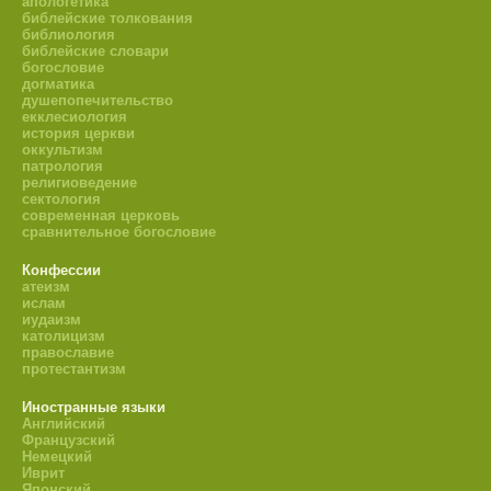
апологетика
библейские толкования
библиология
библейские словари
богословие
догматика
душепопечительство
екклесиология
история церкви
оккультизм
патрология
религиоведение
сектология
современная церковь
сравнительное богословие
Конфессии
атеизм
ислам
иудаизм
католицизм
православие
протестантизм
Иностранные языки
Английский
Французский
Немецкий
Иврит
Японский