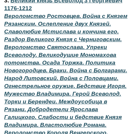
3.
Великий князь Всеволод 3 Георгиевич
1176-1212
Вероломство Ростовцев. Война с Князем
Рязанским. Ослепление двух Князей.
Славолюбие Мстислава и кончина его.
Раздор Великого Князя с Черниговским.
Вероломство Святослава. Упреки
Всеволоду. Великодушие Мономахова
потомства. Осада Торжка. Политика
Новогородцев. Браки. Война с Болгарами.
Народ Литовский. Война с Половцами.
Огнестрельное оружие. Бедствие Игоря.
Мужество Владимира. Герой Всеволод.
Торки и Берендеи. Междоусобица в
Рязани. Добродетели Ярослава
Галицкого. Слабости и бедствие Князя
Владимира. Властолюбие Романа.
Вероломство Короля Венгерского.