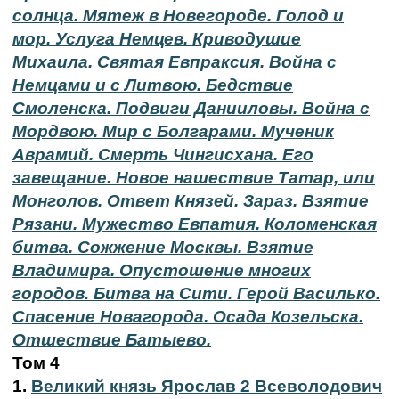
солнца. Мятеж в Новегороде. Голод и
мор. Услуга Немцев. Криводушие
Михаила. Святая Евпраксия. Война с
Немцами и с Литвою. Бедствие
Смоленска. Подвиги Данииловы. Война с
Мордвою. Мир с Болгарами. Мученик
Аврамий. Смерть Чингисхана. Его
завещание. Новое нашествие Татар, или
Монголов. Ответ Князей. Зараз. Взятие
Рязани. Мужество Евпатия. Коломенская
битва. Сожжение Москвы. Взятие
Владимира. Опустошение многих
городов. Битва на Сити. Герой Василько.
Спасение Новагорода. Осада Козельска.
Отшествие Батыево.
Том 4
1.
Великий князь Ярослав 2 Всеволодович