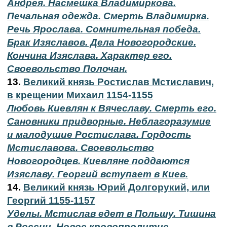
Андрея. Насмешка Владимиркова.
Печальная одежда. Смерть Владимирка.
Речь Ярослава. Сомнительная победа.
Брак Изяславов. Дела Новогородские.
Кончина Изяслава. Характер его.
Своевольство Полочан.
13.
Великий князь Ростислав Мстиславич,
в крещении Михаил 1154-1155
Любовь Киевлян к Вячеславу. Смерть его.
Сановники придворные. Неблагоразумие
и малодушие Ростислава. Гордость
Мстиславова. Своевольство
Новогородцев. Киевляне поддаются
Изяславу. Георгий вступает в Киев.
14.
Великий князь Юрий Долгорукий, или
Георгий 1155-1157
Уделы. Мстислав едет в Польшу. Тишина
в России. Новое кровопролитие.