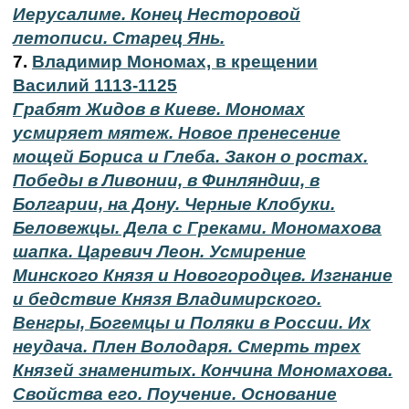
Иерусалиме. Конец Несторовой
летописи. Старец Янь.
7.
Владимир Мономах, в крещении
Василий 1113-1125
Грабят Жидов в Киеве. Мономах
усмиряет мятеж. Новое пренесение
мощей Бориса и Глеба. Закон о ростах.
Победы в Ливонии, в Финляндии, в
Болгарии, на Дону. Черные Клобуки.
Беловежцы. Дела с Греками. Мономахова
шапка. Царевич Леон. Усмирение
Минского Князя и Новогородцев. Изгнание
и бедствие Князя Владимирского.
Венгры, Богемцы и Поляки в России. Их
неудача. Плен Володаря. Смерть трех
Князей знаменитых. Кончина Мономахова.
Свойства его. Поучение. Основание