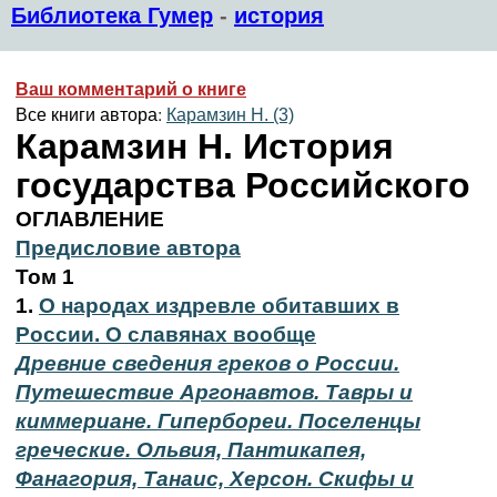
Библиотека Гумер
-
история
Ваш комментарий о книге
Все книги автора:
Карамзин Н. (3)
Карамзин Н. История
государства Российского
ОГЛАВЛЕНИЕ
Предисловие автора
Том 1
1.
О народах издревле обитавших в
России. О славянах вообще
Древние сведения греков о России.
Путешествие Аргонавтов. Тавры и
киммериане. Гипербореи. Поселенцы
греческие. Ольвия, Пантикапея,
Фанагория,
Танаис, Херсон. Скифы и