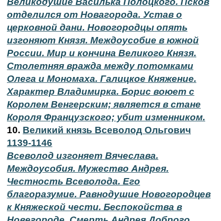
Великодушие Василька Полоцкого. Псков
отделился от Новагорода. Устав о
церковной дани. Новогородцы опять
изгоняют Князя. Междоусобие в южной
России. Мир и кончина Великого Князя.
Столетняя вражда между потомками
Олега и Мономаха. Галицкое Княжение.
Характер Владимирка. Борис воюет с
Королем Венгерским; является в стане
Короля Французского; убит изменником.
10.
Великий князь Всеволод Ольгович
1139-1146
Всеволод изгоняет Вячеслава.
Междоусобия. Мужество Андрея.
Честность Всеволода. Его
благоразумие. Равнодушие Новогородцев
к Княжеской чести. Беспокойства в
Новегороде. Смерть Андрея Доброго.