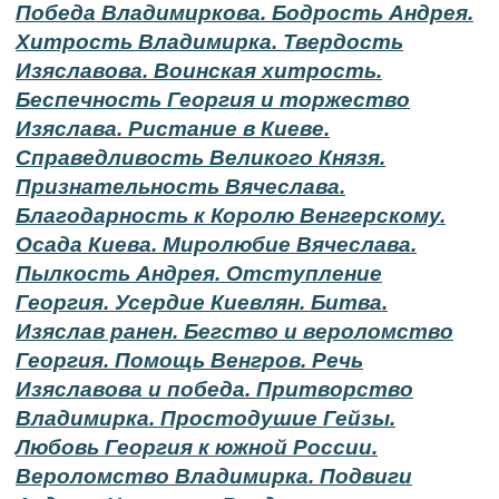
Победа Владимиркова. Бодрость Андрея.
Хитрость Владимирка. Твердость
Изяславова. Воинская хитрость.
Беспечность Георгия и торжество
Изяслава. Ристание в Киеве.
Справедливость Великого Князя.
Признательность Вячеслава.
Благодарность к Королю Венгерскому.
Осада Киева. Миролюбие Вячеслава.
Пылкость Андрея. Отступление
Георгия. Усердие Киевлян. Битва.
Изяслав ранен. Бегство и вероломство
Георгия. Помощь Венгров. Речь
Изяславова и победа. Притворство
Владимирка. Простодушие Гейзы.
Любовь Георгия к южной России.
Вероломство Владимирка. Подвиги