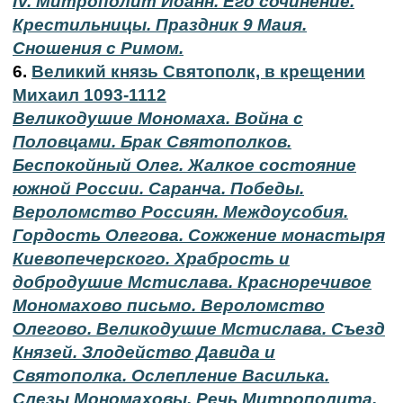
IV. Митрополит Иоанн. Его сочинение.
Крестильницы. Праздник 9 Маия.
Сношения с Римом.
6.
Великий князь Святополк, в крещении
Михаил 1093-1112
Великодушие Мономаха. Война с
Половцами. Брак Святополков.
Беспокойный Олег. Жалкое состояние
южной России. Саранча. Победы.
Вероломство Россиян. Междоусобия.
Гордость Олегова. Сожжение монастыря
Киевопечерского. Храбрость и
добродушие Мстислава. Красноречивое
Мономахово письмо. Вероломство
Олегово. Великодушие Мстислава. Съезд
Князей. Злодейство Давида и
Святополка. Ослепление Василька.
Слезы Мономаховы. Речь Митрополита.