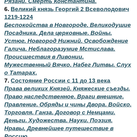
Рязани. Смерть Константина.
6.
Великий князь Георгий 2 Всеволодович
1219-1224
Беспокойства в Новгороде. Великодушие
Посадника. Дела церковные. Войны.
Устюг. Новгород Нижний. Освобождение
Галича. Неблагоразумие Мстислава.
Происшествия в Ливонии.
Мужественный Вячко. Набег Литвы. Слух
о Татарах.
7.
Состояние России с 11 до 13 века
Права великих Князей. Княжеские съезды.
Право наследственное. Враги внешние.
Правление. Обряды и чины Двора. Войско.
Торговля. Ганза. Договор с Немцами.
Деньги. Художества. Науки. Поэзия.
Нравы. Древнейшее путешествие в
Россию.