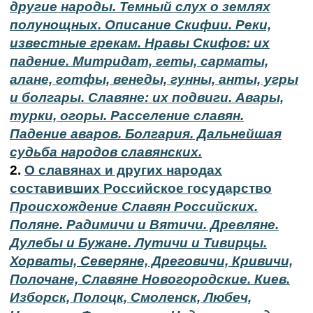
другие народы. Темный слух о землях
полунощных.
Описание Скифии. Реки,
известные грекам. Нравы Скифов: их
падение. Митридат,
геты, сарматы,
алане, готфы, венеды, гунны, анты, угры
и болгары. Славяне: их подвиги.
Авары,
турки, огоры. Расселение славян.
Падение аваров.
Болгария. Дальнейшая
судьба народов славянских.
2.
О славянах и других народах
составивших Российское государство
Происхождение Славян Российских.
Поляне. Радимичи и Вятичи. Древляне.
Дулебы и Бужане. Лутичи и Тивирцы.
Хорваты, Северяне, Дреговичи, Кривичи,
Полочане, Славяне Новогородские. Киев.
Изборск, Полоцк, Смоленск, Любеч,