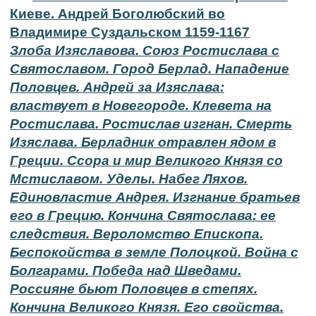
Киеве. Андрей Боголюбский во
Владимире Суздальском 1159-1167
Злоба Изяславова. Союз Ростислава с
Святославом. Город Берлад. Нападение
Половцев. Андрей за Изяслава:
властвует в Новегороде. Клевета на
Ростислава. Ростислав изгнан. Смерть
Изяслава. Берладник отравлен ядом в
Греции. Ссора и мир Великого Князя со
Мстиславом. Уделы. Набег Ляхов.
Единовластие Андрея. Изгнание братьев
его в Грецию. Кончина Святослава: ее
следствия. Вероломство Епископа.
Беспокойства в земле Полоцкой. Война с
Болгарами. Победа над Шведами.
Россияне бьют Половцев в степях.
Кончина Великого Князя. Его свойства.