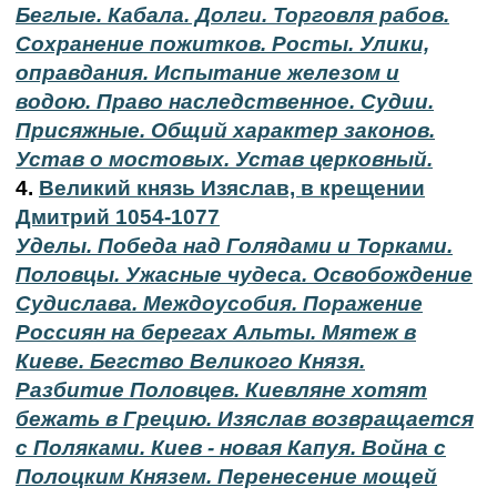
Беглые. Кабала. Долги. Торговля рабов.
Сохранение пожитков. Росты. Улики,
оправдания. Испытание железом и
водою. Право наследственное. Судии.
Присяжные. Общий характер законов.
Устав о мостовых. Устав церковный.
4.
Великий князь Изяслав, в крещении
Дмитрий 1054-1077
Уделы. Победа над Голядами и Торками.
Половцы. Ужасные чудеса. Освобождение
Судислава. Междоусобия. Поражение
Россиян на берегах Альты. Мятеж в
Киеве. Бегство Великого Князя.
Разбитие Половцев. Киевляне хотят
бежать в Грецию. Изяслав возвращается
с Поляками. Киев - новая Капуя. Война с
Полоцким Князем. Перенесение мощей