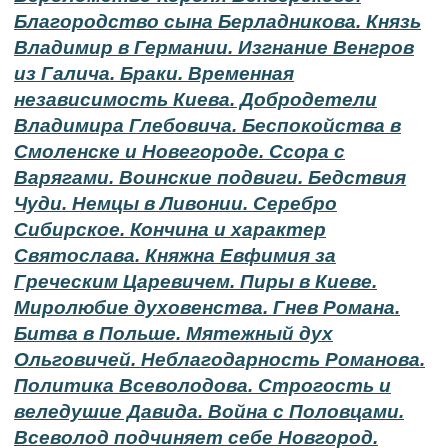
Благородство сына Берладникова. Князь
Владимир в Германии. Изгнание Венгров
из Галича. Браки. Временная
независимость Киева. Добродетели
Владимира Глебовича. Беспокойства в
Смоленске и Новегороде. Ссора с
Варягами. Воинские подвиги. Бедствия
Чуди. Немцы в Ливонии. Серебро
Сибирское. Кончина и характер
Святослава. Княжна Евфимия за
Греческим Царевичем. Пиры в Киеве.
Миролюбие духовенства. Гнев Романа.
Битва в Польше. Мятежный дух
Ольговичей. Неблагодарность Романова.
Политика Всеволодова. Строгость и
веледушие Давида. Война с Половцами.
Всеволод подчиняет себе Новгород.