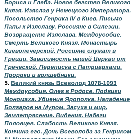
Бориса и Глеба. Новое бегство Великого
Князя. Изяслав у Немецкого Императора.
Посольство Генрика IV в Киев. Письмо
Папы к Изяславу. Россияне в Силезии.
Возвращение Изяслава. Междоусобие.
Смерть Великого Князя. Монастырь
Киевопечерский. Россияне служат в
Греции. Зависимость нашей Церкви от
Греческой. Переписка с Патриархами.
Пророки и волшебники.
5.
Великий князь Всеволод 1078-1093
Междоусобия. Олег в Родосе. Подвиги
Мономаха. Убиение Ярополка. Нападение
Болгаров на Муром. Засуха и мир.
Землетрясение. Видения. Набеги
Половцев. Слабость Великого Князя.
Кончина его. Дочь Всеволода за Генриком