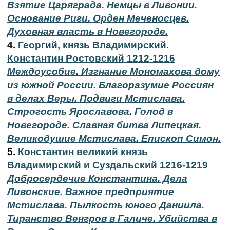
Взятие Царяграда. Немцы в Ливонии.
Основание Риги. Орден Меченосцев.
Духовная власть в Новегороде.
4.
Георгий, князь Владимирский.
Константин Ростовский 1212-1216
Междоусобие. Изгнание Мономахова дому
из южной России. Благоразумие Россиян
в делах Веры. Подвиги Мстислава.
Строгость Ярославова. Голод в
Новегороде. Славная битва Липецкая.
Великодушие Мстислава. Епископ Симон.
5.
Константин великий князь
Владимирский и Суздальский 1216-1219
Добросердечие Константина. Дела
Ливонские. Важное предприятие
Мстислава. Пылкость юного Даниила.
Тиранство Венгров в Галиче. Убийства в