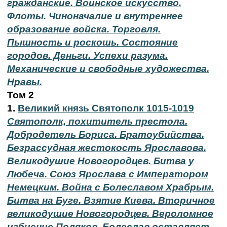
гражданские. Воинское искусство.
Флоты. Чиноначалие и внутреннее
образование войска. Торговля.
Пышность и роскошь. Состояние
городов. Деньги. Успехи разума.
Механические и свободные художества.
Нравы.
Том 2
1.
Великий князь Святополк 1015-1019
Святополк, похититель престола.
Добродетель Бориса. Братоубийства.
Безрассудная жестокость Ярославова.
Великодушие Новогородцев. Битва у
Любеча. Союз Ярослава с Императором
Немецким. Война с Болеславом Храбрым.
Битва на Буге. Взятие Киева. Вторичное
великодушие Новогородцев. Вероломное
избиение Поляков. Болеслав оставляет