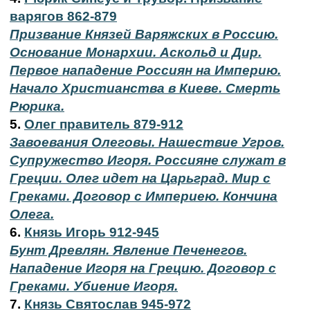
варягов 862-879
Призвание Князей Варяжских в Россию.
Основание Монархии. Аскольд и Дир.
Первое нападение Россиян на Империю.
Начало Христианства в Киеве. Смерть
Рюрика.
5.
Олег правитель 879-912
Завоевания Олеговы. Нашествие Угров.
Супружество Игоря. Россияне служат в
Греции. Олег идет на Царьград. Мир с
Греками. Договор с Империею. Кончина
Олега.
6.
Князь Игорь 912-945
Бунт Древлян. Явление Печенегов.
Нападение Игоря на Грецию. Договор с
Греками. Убиение Игоря.
7.
Князь Святослав 945-972