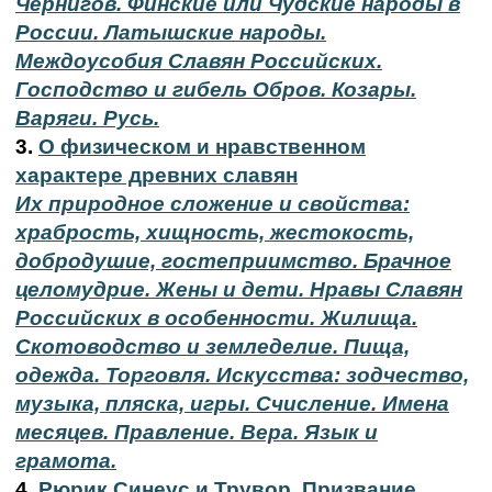
Чернигов. Финские или Чудские народы в
России. Латышские народы.
Междоусобия Славян Российских.
Господство и гибель Обров. Козары.
Варяги. Русь.
3.
О физическом и нравственном
характере древних славян
Их природное сложение и свойства:
храбрость, хищность, жестокость,
добродушие, гостеприимство. Брачное
целомудрие. Жены и дети. Нравы Славян
Российских в особенности. Жилища.
Скотоводство и земледелие. Пища,
одежда. Торговля. Искусства: зодчество,
музыка, пляска, игры. Счисление. Имена
месяцев. Правление. Вера. Язык и
грамота.
4.
Рюрик Синеус и Трувор. Призвание