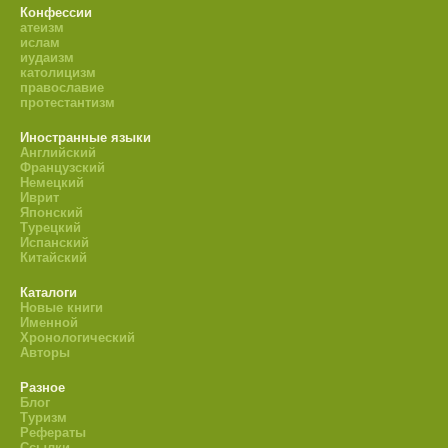
Конфессии
атеизм
ислам
иудаизм
католицизм
православие
протестантизм
Иностранные языки
Английский
Французский
Немецкий
Иврит
Японский
Турецкий
Испанский
Китайский
Каталоги
Новые книги
Именной
Хронологический
Авторы
Разное
Блог
Туризм
Рефераты
Ссылки