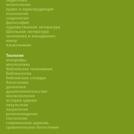
педагогика
политология
право и юриспруденция
психология
социология
философия
художественная литература
Школьная литература
экономика и менеджмент
юмор
языкознание
Теология
апокрифы
апологетика
библейские толкования
библиология
библейские словари
богословие
догматика
душепопечительство
екклесиология
история церкви
оккультизм
патрология
религиоведение
сектология
современная церковь
сравнительное богословие