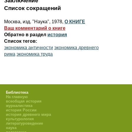
Заключение
Список сокращений
Москва, изд. "Наука", 1978,
О КНИГЕ
Ваш комментарий о книге
Обратно в раздел
история
Список тегов:
экономика античности
экономика древнего
рима
экономика труда
Библиотека
На главную
всеобщая история
журналистика
история России
история древнего мира
культурология
литературоведение
наука