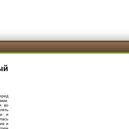
ый
еред
ами.
я во
лять
ми и
лась
ие и
трем