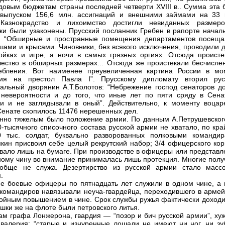
довым бюджетам страны последней четверти XVIII в.. Сумма эта 
 выпуском 156,6 млн. ассигнаций и внешними займами на 33 
 Казнокрадство и лихоимство достигли невиданных размер
ки были узаконены. Прусский посланник Гребен в рапорте началь
: “Обширные и пространные помещения департаментов посеща
ами и крысами. Чиновники, без всякого исключения, проводили д
ойках и игре, а ночи в самых грязных оргиях. Отсюда происте
чество в обширных размерах... Отсюда же проистекали бесчисле
ребления. Вот наименее преувеличенная картина России в мо
вия на престол Павла I”. Прусскому дипломату вторил рус
альный дворянин А.Т.Болотов: “Небрежение господ сенаторов д
невероятности и до того, что иные лет по пяти сряду в Сена
и и не заглядывали в оный”. Действительно, к моменту воцар
Сенате скопилось 11476 нерешенных дел.
нно тяжелым было положение армии. По данным А.Петрушевского
0-тысячного списочного состава русской армии не хватало, по кр
0 тыс. солдат, буквально разворованных полковыми командир
мкин присвоил себе целый рекрутский набор; 3/4 офицерского кор
вало лишь на бумаге. При производстве в офицеры или представл
ному чину во внимание принималась лишь протекция. Многие полу
ообще не служа. Дезертирство из русской армии стало масс
.
е боевые офицеры по пятнадцать лет служили в одном чине, а 
 командиров навязывали неуча-гвардейца, переходившего в армей
войным повышением в чине. Срок службы ружья фактически доходи
ушки же на флоте были петровского литья.
ам графа Лонжерона, гвардия — “позор и бич русской армии”, ху
авалерия: “старые и изнуренные лошади не имеют ни ног, ни зуб