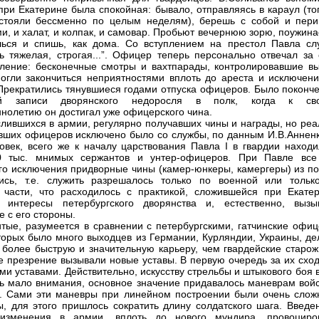
при Екатерине была спокойная: бывало, отправляясь в караул (то
стояли бессменно по целым неделям), берешь с собой и пери
и, и халат, и колпак, и самовар. Пробьют вечернюю зорю, поужин
ься и спишь, как дома. Со вступлением на престол Павла сл
ь тяжелая, строгая...”. Офицер теперь персонально отвечал за 
ление: бесконечные смотры и вахтпарады, контролировавшие вы
могли закончиться неприятностями вплоть до ареста и исключени
Прекратились тянувшиеся годами отпуска офицеров. Было поконче
ой записи дворянского недоросля в полк, когда к св
нолетию он достигал уже офицерского чина.
слившихся в армии, регулярно получавших чины и награды, но реа
вших офицеров исключено было со службы, по данным И.В.Анненк
овек, всего же к началу царствования Павла I в гвардии находи
0 тыс. мнимых сержантов и унтер-офицеров. При Павле все
о исключения придворные чины (камер-юнкеры, камергеры) из по
ись, т.е. служить разрешалось только по военной или тольк
 части, что расходилось с практикой, сложившейся при Екатер
о интересы петербургского дворянства и, естественно, вызы
е с его стороны.
тые, разумеется в сравнении с петербургскими, гатчинские офиц
торых было много выходцев из Германии, Курляндии, Украины, де
 более быструю и значительную карьеру, чем гвардейские старож
 презрение вызывали новые уставы. В первую очередь за их сход
ими уставами. Действительно, искусству стрельбы и штыкового боя 
ь мало внимания, основное значение придавалось маневрам войс
. Сами эти маневры при линейном построении были очень слож
, для этого пришлось сократить длину солдатского шага. Введе
изменения в армии, вплоть до нового мундира, провоциро