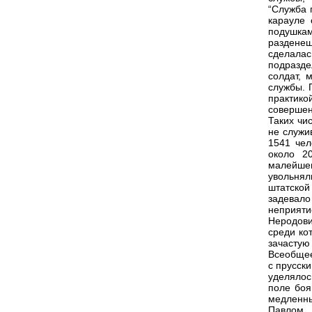
“Служба 
карауле 
подушкам
разденеш
сделалас
подразде
солдат, 
службы. 
практик
совершен
Таких чи
не служи
1541 чел
около 2
малейшег
увольнял
штатской
задевал
неприяти
Неродови
среди ко
зачастую
Всеобщее
с прусск
уделялос
поле боя
медленны
Павлом 