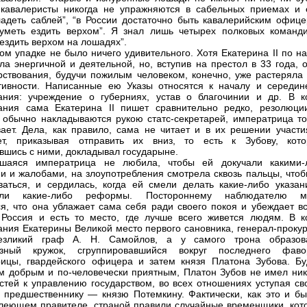
 кавалеристы никогда не упражняются в сабельных приемах и 
адеть саблей”, “в России достаточно быть кавалерийским офице
уметь ездить верхом”. Я знал лишь четырех полковых команди
ездить верхом на лошадях”.
ом упадке не было ничего удивительного. Хотя Екатерина II по н
ла энергичной и деятельной, но, вступив на престол в 33 года, 
рствования, будучи пожилым человеком, конечно, уже растеряла 
тивности. Написанные ею Указы относятся к началу и середин
ания: учреждение о губерниях, устав о благочинии и др. В к
ания сама Екатерина II пишет сравнительно редко, резолюци
 обычно накладываются рукою статс-секретарей, императрица то
ает. Дела, как правило, сама не читает и в их решении участи
ет, приказывая отправить их вниз, то есть к Зубову, кото
вшись с ними, докладывал государыне.
вшаяся императрица не любила, чтобы ей докучали какими-
и и жалобами, на злоупотребления смотрела сквозь пальцы, чтоб
ваться, и сердилась, когда ей смели делать какие-либо указан
али какие-либо реформы. Постороннему наблюдателю м
ся, что она ублажает сама себя ради своего покоя и убеждает вс
 Россия и есть то место, где лучше всего живется людям. В к
ания Екатерины Великой место первого сановника, генерал-прокур
езликий граф А. Н. Самойлов, а у самого трона образов
азный кружок, сгруппировавшийся вокруг последнего фаво
ицы, гвардейского офицера и затем князя Платона Зубова. Бу
м добрым и по-человечески приятным, Платон Зубов не имел ник
стей к управлению государством, во всех отношениях уступая св
 предшественнику — князю Потемкину. Фактически, как это и бы
леющем правителе, страной правили случайные временщики, кот