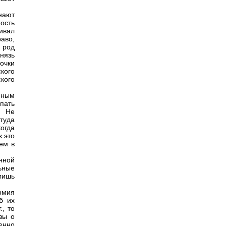
нают
ость
ивал
аво,
 род
нязь
точки
кого
кого
нным
пать
. Не
туда
огда
к это
ем в
нной
ьные
лишь
рмия
б их
, то
вы о
енно