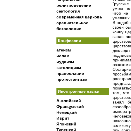
“русские
религиоведение
умеют вл
сектология
чтоб не 
современная церковь
умевших 
В подобн
сравнительное
своей бы
богословие
концу ца
запас ак
Конфессии
царствов
царствов
атеизм
докладах
подписыв
ислам
принима
иудаизм
ознакоми
католицизм
Состари
православие
просьбам
расстраи
протестантизм
предлаг
показать
Иностранные языки
том, что
царствов
Английский
занял б
Французский
своеобр
императр
Немецкий
человеко
Иврит
наклонно
Японский
великому
Турецкий
при дрях