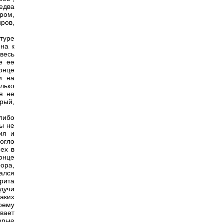
едва
ром,
ров,
атуре
она к
весь
е ее
онце
и на
лько
я не
рый,
либо
ы не
ия и
огло
ех в
онце
ора,
ался
рита
дучи
аких
оему
вает
орые