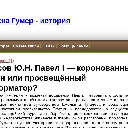
ка Гумер
-
история
торы
Новые книги
Связь
Помощь сайту
рии (1)
сов Ю.Н. Павел I — коронованн
ан или просвещённый
орматор?
кая империя к моменту воцарения Павла Петровича стояла п
зрешимыми проблемами как внутри страны, так и за ее предел
нская война под руководством Емельяна Пугачева и революци
заставили правительство Екатерины последовательно осуществ
 полицейский курс для борьбы с революционными взгляда
 недовольством. Финансы империи были расстроены, продолжа
бумажных денег. Екатерининское царствование оставило внутренн
долги, сумма которых превысила 200 млн. рублей, что равнялось 