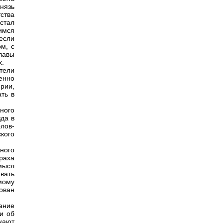
нязь
ства
стал
имся
 если
ом, с
лавы
х.
тели
енно
рии,
ть в
ного
да в
лов-
ского
ного
раха
смысл
авать
мому
нован
ание
и об
кают