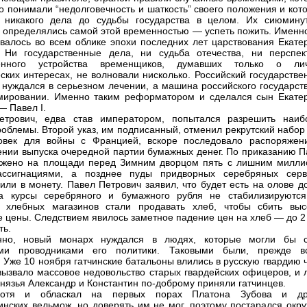
о понимали “недолговечность и шаткость” своего положения и кот
 никакого дела до судьбы государства в целом. Их сиюмину
 определялись самой этой временностью — успеть пожить. Именно
овалось во всем облике эпохи последних лет царствования Екате
 Ни государственные дела, ни судьба отечества, ни перспек
енного устройства временщиков, думавших только о ли
еских интересах, не волновали нисколько. Российский государств
 нуждался в серьезном лечении, а машина российского государст
мировании. Именно таким реформатором и сделался сын Екате
— Павел I.
етрович, едва став императором, попытался разрешить наиб
роблемы. Второй указ, им подписанный, отменил рекрутский набор
ловек для войны с Францией, вскоре последовало распоряжен
нии выпуска очередной партии бумажных денег. По приказанию П
жжено на площади перед Зимним дворцом пять с лишним милли
ассигнациями, а позднее пуды придворных серебряных серв
или в монету. Павел Петрович заявил, что будет есть на олове д
ка курсы серебряного и бумажного рубля не стабилизируются
х хлебных магазинов стали продавать хлеб, чтобы сбить выс
 цены. Следствием явилось заметное падение цен на хлеб — до 2 
ть.
енно, новый монарх нуждался в людях, которые могли бы с
ми проводниками его политики. Таковыми были, прежде вс
. Уже 10 ноября гатчинские батальоны влились в русскую гвардию 
 вызвало массовое недовольство старых гвардейских офицеров, и 
князья Александр и Константин по-доброму приняли гатчинцев.
отя и обласкал на первых порах Платона Зубова и др
инских вельмож, но доверять им не мог, поэтому постарался окру