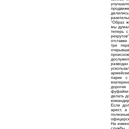
улучшал
продвиж
делилис
разитель
“Образ ж
мы думал
теперь с
рекрутов
отставки
три пер
открывш
происхо
дослужил
разводах
ускольза
армейски
парик с
екатерин
дорогие
фуфайки 
делать д
командир
Если до
арест, а
полезны
офицерск
На измен
службы, 