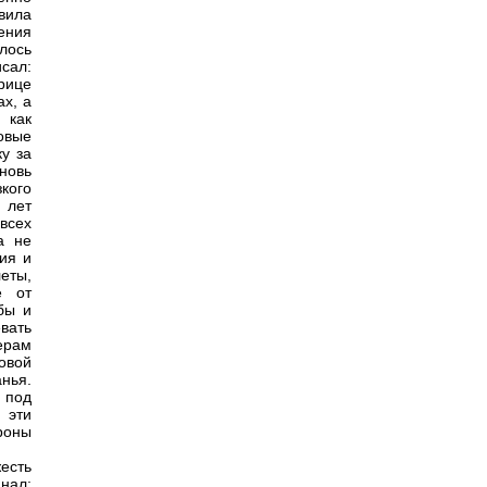
вила
ения
лось
сал:
рице
ах, а
 как
овые
у за
новь
кого
 лет
всех
а не
дия и
еты,
е от
бы и
вать
ерам
ковой
анья.
 под
 эти
роны
есть
нал: