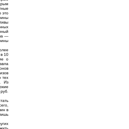
орым
тные
 это
рины
тивы
чных
енный
ва —
рины
олее
 в 10
ие о
авла
онов
изов
о тех
. Из
окие
руб.
тать
его,
чин в
лишь
угих
жить