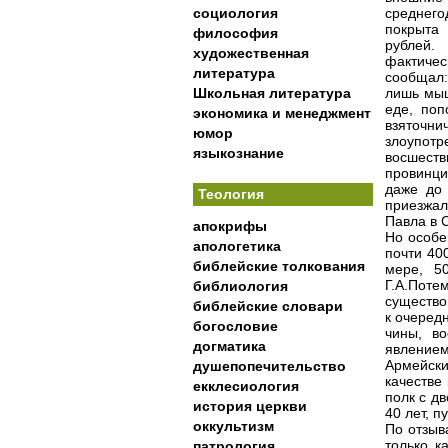
социология
среднего
покрыта
философия
рублей.
художественная
фактичес
литература
сообщал
Школьная литература
лишь мыш
еде, поп
экономика и менеджмент
взяточни
юмор
злоупот
языкознание
восшест
провинци
даже до 
Теология
приезжал
Павла в 
апокрифы
Но особе
апологетика
почти 40
библейские толкования
мере, 5
Г.А.Поте
библиология
существо
библейские словари
к очеред
богословие
чины, в
догматика
явлением
Армейски
душепопечительство
качестве
екклесиология
полк с д
история церкви
40 лет, п
оккультизм
По отзыв
только к
патрология