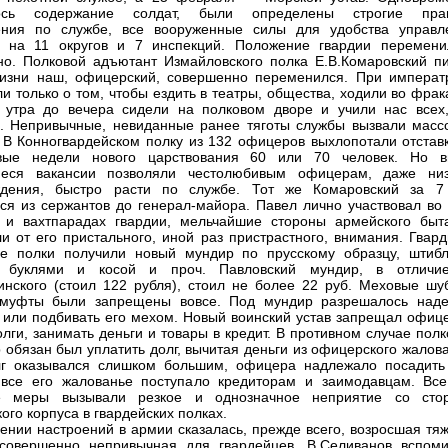
ось содержание солдат, были определены строгие пра
ения по службе, все вооруженные силы для удобства управл
ь на 11 округов и 7 инспекций. Положение гвардии перемени
но. Полковой адъютант Измайловского полка Е.В.Комаровский пи
изни наш, офицерский, совершенно переменился. При императ
и только о том, чтобы ездить в театры, общества, ходили во фрак
 утра до вечера сидели на полковом дворе и учили нас всех,
”. Непривычные, невиданные ранее тяготы службы вызвали масс
. В Конногвардейском полку из 132 офицеров выхлопотали отставк
вые недели нового царствования 60 или 70 человек. Но в
иеся вакансии позволяли честолюбивым офицерам, даже низ
ждения, быстро расти по службе. Тот же Комаровский за 7
ся из сержантов до генерал-майора. Павел лично участвовал во 
 и вахтпарадах гвардии, мельчайшие стороны армейского быт
ли от его пристального, иной раз пристрастного, внимания. Гвар
е полки получили новый мундир по прусскому образцу, штибл
 буклями и косой и проч. Павловский мундир, в отличи
инского (стоил 122 рубля), стоил не более 22 руб. Меховые шу
 муфты были запрещены вовсе. Под мундир разрешалось наде
или подбивать его мехом. Новый воинский устав запрещал офиц
олги, занимать деньги и товары в кредит. В противном случае пол
 обязан был уплатить долг, вычитая деньги из офицерского жалов
лг оказывался слишком большим, офицера надлежало посадить
 все его жалованье поступало кредиторам и заимодавцам. Все
е меры вызывали резкое и однозначное неприятие со сто
ого корпуса в гвардейских полках.
ении настроений в армии сказалась, прежде всего, возросшая тяж
совершенно непривычная для гвардейцев. В.Селиванов вспоми