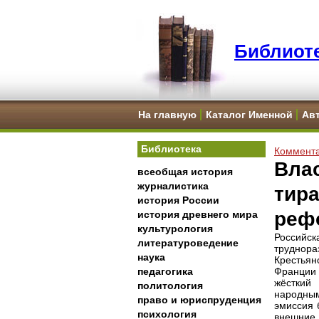
Библиоте
На главную
Каталог Именной
Ав
Библиотека
Коммента
Вла
всеобщая история
журналистика
тир
история России
реф
история древнего мира
культурология
Российс
литературоведение
труднора
наука
Крестья
педагогика
Франции 
жёсткий
политология
народным
право и юриспруденция
эмиссия 
психология
внешние 