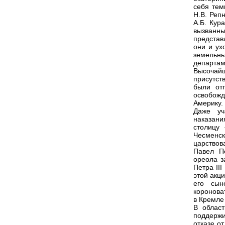
себя тем
Н.В. Реп
А.Б. Кур
вызванн
представ
они и ух
земельн
департам
Высочай
присутст
были от
освобожд
Америку.
Даже уч
наказани
столицу
Чесменск
царствов
Павел П
ореола з
Петра II
этой акц
его сын
коронова
в Кремле
В облас
поддержи
отказе о