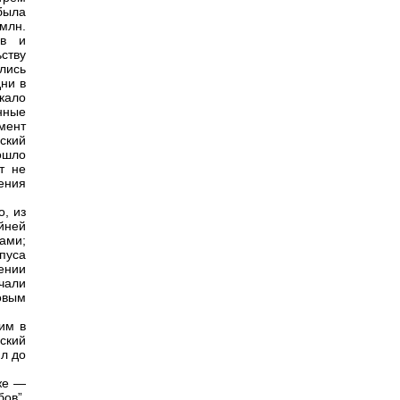
была
млн.
ов и
ству
лись
ни в
кало
нные
мент
ский
ошло
т не
ения
, из
айней
ами;
пуса
ении
чали
овым
им в
ский
л до
же —
ов”,