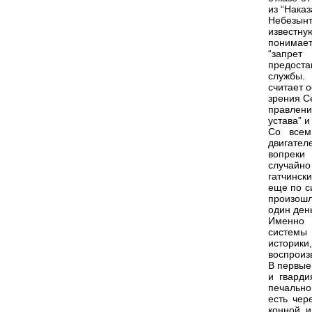
из “Наказ
Небезын
известн
понимает
“запрет
предост
службы.
считает о
зрения С
правлени
устава” 
Со всем
двигател
вопреки
случайно
гатчинск
еще по с
произошл
один ден
Именно 
системы 
историки
воспроиз
В первые
и гварди
печально
есть чер
конной 