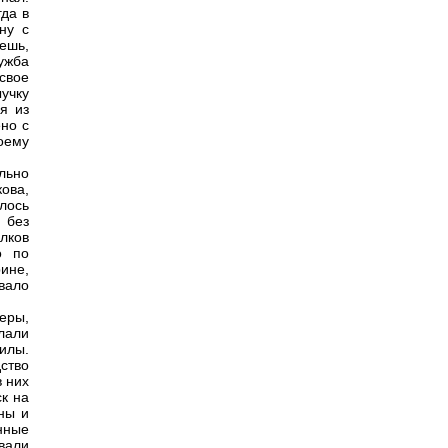
гда в
ну с
аешь,
ужба
свое
учку
я из
но с
оему
льно
ова,
лось
 без
лков
о по
ине,
вало
еры,
лали
илы.
ство
в них
к на
ны и
нные
вали