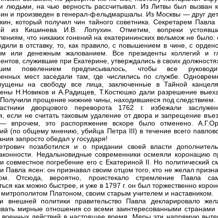
и людьми, на чью верность рассчитывал. Из Литвы был вызван к
нин и произведен в генерал-фельдмаршалы. Из Москвы — друг дет
акин, который получил чин тайного советника. Секретарем Павла 
ый из Кишинева И.В. Лопухин. Отметим, вопреки устоявш
лениям, что никаких гонений на екатерининских вельмож не было:
одили в отставку, то, как правило, с повышением в чине, с орден
ым или денежным жалованием. Все президенты коллегий и г
ентов, служившие при Екатерине, утверждались в своих должностя
шим повелением предписывалось, чтобы все руководи
венных мест заседали там, где числились по службе. Одноврем
пущены на свободу все лица, заключенные в Тайной канцеля
ены Н.Новиков и А.Радищев, Т.Костюшко дали разрешение выеха
 Получили прощение нижние чины, находившиеся под следствием.
астники дворцового переворота 1762 г. избежали заслужен
я, если не считать таковым удаление от двора и запрещение въез
 — впрочем, это распоряжение вскоре было отменено. А.Г.Ор
ий (по общему мнению, убийца Петра III) в течение всего павлов
ания запросто обедал у государя!
етрович позаботился и о придании своей власти дополнитель
аконности. Недальновидные современники осмеяли коронацию п
I и совместное погребение его с Екатериной II. Но политический 
ии Павла ясен: он признавал своим отцом того, кто не желал призн
ом. Отсюда, вероятно, проистекало стремление Павла са
ться как можно быстрее, и уже в 1797 г. он был торжественно коро
 митрополитом Платоном, своим старым учителем и наставником.
ти внешней политики правительство Павла декларировало жел
вать мирные отношения со всеми заинтересованными странами 
т военных действий в настоящее время. Меры эти напрямую выте