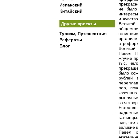
прекрасн
Испанский
не было
Китайский
интересы
и чувств
Другие проекты
Великой.
обществ
Туризм, Путешествия
эгоистич
организм
Рефераты
в рефор
Блог
Великой 
Павел П
жгучие п
тыс. че
прекраще
было со
рублей 
переплав
пор, по
казенны
рыночные
за четвер
Естеств
надежны
гатчинцы
чин, что
великие 
Павел х
екатерин