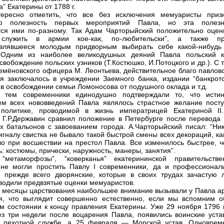
а” Екатерины от 1788 г.
тересно отметить, что все без исключения мемуаристы приз
ую полезность первых мероприятий Павла, но эта полезн
ся ими по-разному. Так Адам Чарторыйский положительно оцен
 служить в армии кое-как, по-любительски”, а также пр
авлявшееся молодым придворным выбирать себе какой-нибудь
 Одним из наиболее великодушных деяний Павла польский к
свобождение польских узников (Т.Костюшко, И.Потоцкого и др.). С 
емёновского офицера М. Леонтьева, действительное благо павловс
я заключалось в учреждении Заемного банка, издании “банкротс
и в освобождении семьи Ломоносова от подушного оклада и т.д.
 тем современники единодушно подтверждали то, что исти
ем всех нововведений Павла являлось страстное желание посту
 политике, проводимой в жизнь императрицей Екатериной II
 Г.Р.Державин сравнил положение в Петербурге после перевода 
их батальонов с завоеванием города. А.Чарторыйский писал: “Ник
игналу свистка не бывало такой быстрой смены всех декораций, ка
о при восшествии на престол Павла. Все изменилось быстрее, ч
ь: костюмы, прически, наружность, манеры, занятия”.
“метаморфозы”, “коверканья” екатерининской правительстве
не могли простить Павлу I современники, да и профессионал
, прежде всего дворянские, которые в своих трудах зачастую 
водили предвзятые оценки мемуаристов.
 месяцы царствования наибольшее внимание вызывали у Павла а
я, что выглядит совершенно естественно, если мы вспомним о
м состоянии к концу правления Екатерины. Уже 29 ноября 1796 г.
ез три недели после воцарения Павла, появились воинские уста
и пехотной службе, а 25 февраля — Морской устав. Одноврем