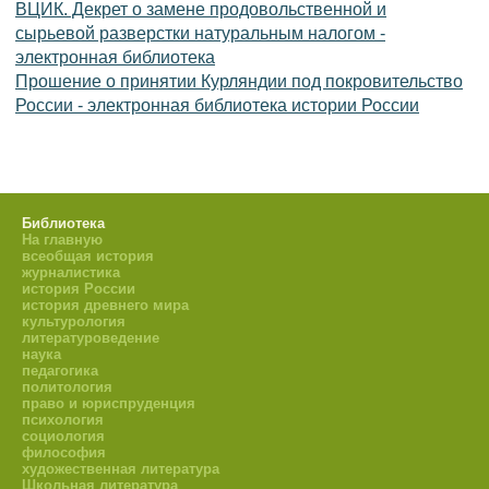
ВЦИК. Декрет о замене продовольственной и
сырьевой разверстки натуральным налогом -
электронная библиотека
Прошение о принятии Курляндии под покровительство
России - электронная библиотека истории России
Библиотека
На главную
всеобщая история
журналистика
история России
история древнего мира
культурология
литературоведение
наука
педагогика
политология
право и юриспруденция
психология
социология
философия
художественная литература
Школьная литература