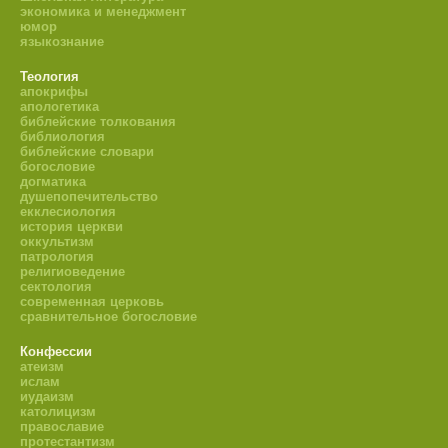
экономика и менеджмент
юмор
языкознание
Теология
апокрифы
апологетика
библейские толкования
библиология
библейские словари
богословие
догматика
душепопечительство
екклесиология
история церкви
оккультизм
патрология
религиоведение
сектология
современная церковь
сравнительное богословие
Конфессии
атеизм
ислам
иудаизм
католицизм
православие
протестантизм