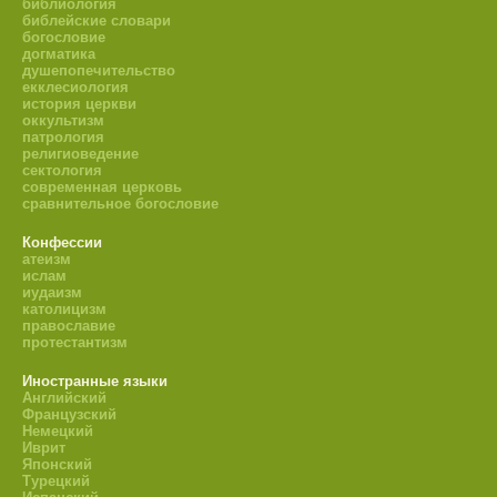
библиология
библейские словари
богословие
догматика
душепопечительство
екклесиология
история церкви
оккультизм
патрология
религиоведение
сектология
современная церковь
сравнительное богословие
Конфессии
атеизм
ислам
иудаизм
католицизм
православие
протестантизм
Иностранные языки
Английский
Французский
Немецкий
Иврит
Японский
Турецкий