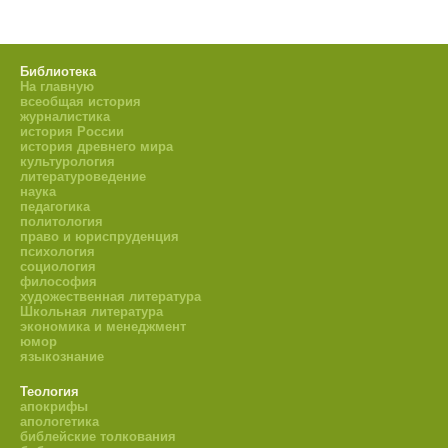
Библиотека
На главную
всеобщая история
журналистика
история России
история древнего мира
культурология
литературоведение
наука
педагогика
политология
право и юриспруденция
психология
социология
философия
художественная литература
Школьная литература
экономика и менеджмент
юмор
языкознание
Теология
апокрифы
апологетика
библейские толкования