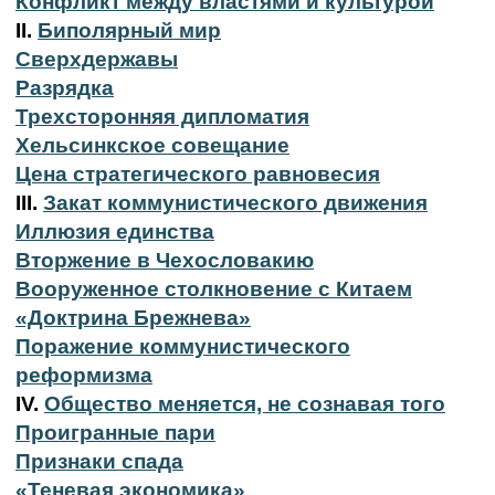
Конфликт между властями и культурой
II.
Биполярный мир
Сверхдержавы
Разрядка
Трехсторонняя дипломатия
Хельсинкское совещание
Цена стратегического равновесия
III.
Закат коммунистического движения
Иллюзия единства
Вторжение в Чехословакию
Вооруженное столкновение с Китаем
«Доктрина Брежнева»
Поражение коммунистического
реформизма
IV.
Общество меняется, не сознавая того
Проигранные пари
Признаки спада
«Теневая экономика»