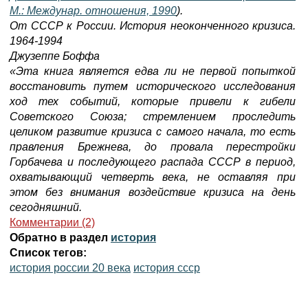
М.: Междунар. отношения, 1990
).
От СССР к России. История неоконченного кризиса.
1964-1994
Джузеппе Боффа
«Эта книга является едва ли не первой попыткой
восстановить путем исторического исследования
ход тех событий, которые привели к гибели
Советского Союза; стремлением проследить
целиком развитие кризиса с самого начала, то есть
правления Брежнева, до провала перестройки
Горбачева и последующего распада СССР в период,
охватывающий четверть века, не оставляя при
этом без внимания воздействие кризиса на день
сегодняшний.
Комментарии (2)
Обратно в раздел
история
Список тегов:
история россии 20 века
история ссср