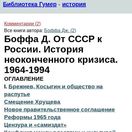
Библиотека Гумер
-
история
Комментарии (2)
Все книги автора:
Боффа Дж. (2)
Боффа Д. От СССР к
России. История
неоконченного кризиса.
1964-1994
ОГЛАВЛЕНИЕ
I.
Брежнев, Косыгин и общество на
распутье
Смещение Хрущева
Новое правительственное соглашение
Реформы 1965 года
Цензура и «самиздат»