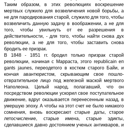
Таким образом, в этих революциях воскрешение
мертвых служило для возвеличения новой борьбы, а
не для пародирования старой, служило для того, чтобы
возвеличить данную задачу в воображении, а не для
того, чтобы увильнуть от ее разрешения в
действительности, - для того, чтобы найти снова дух
революции, а не для того, чтобы заставить снова
бродить ее призрак.
B 1848 - 1851 гг. бродил только призрак старой
революции, начиная с Марраста, этого republicain еп
gants jaunes, переодетого в костюм старого Байи, и
кончая авантюристом, скрывающим свое пошло-
отвратительное лицо под железной маской мертвого
Наполеона. Целый народ, полагавший, что он
посредством революции ускорил свое поступательное
движение, вдруг оказывается перенесенным назад, в
умершую эпоху. А чтобы на этот счет не было никакого
сомнения, вновь воскресают старые даты, старое
летосчисление, старые имена, старые эдикты,
сделавшиеся давно достоянием ученых антикваров, и