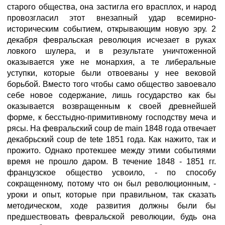
старого общества, она застигла его врасплох, и народ
провозгласил этот внезапный удар всемирно-
историческим событием, открывающим новую эру. 2
декабря февральская революция исчезает в руках
ловкого шулера, и в результате уничтоженной
оказывается уже не монархия, а те либеральные
уступки, которые были отвоеваны у нее вековой
борьбой. Вместо того чтобы само общество завоевало
себе новое содержание, лишь государство как бы
оказывается возвращенным к своей древнейшей
форме, к бесстыдно-примитивному господству меча и
рясы. На февральский coup de main 1848 года отвечает
декабрьский coup de tete 1851 года. Как нажито, так и
прожито. Однако протекшее между этими событиями
время не прошло даром. В течение 1848 - 1851 гг.
французское общество усвоило, - по способу
сокращенному, потому что он был революционным, -
уроки и опыт, которые при правильном, так сказать
методическом, ходе развития должны были бы
предшествовать февральской революции, будь она