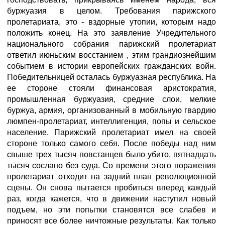
буржуазия в целом. Требования парижского
пролетариата, это - вздорные утопии, которым надо
положить конец. На это заявление Учредительного
национального собрания парижский пролетариат
ответил июньским восстанием , этим грандиознейшим
событием в истории европейских гражданских войн.
Победительницей осталась буржуазная республика. На
ее стороне стояли финансовая аристократия,
промышленная буржуазия, средние слои, мелкие
буржуа, армия, организованный в мобильную гвардию
люмпен-пролетариат, интеллигенция, попы и сельское
население. Парижский пролетариат имел на своей
стороне только самого себя. После победы над ним
свыше трех тысяч повстанцев было убито, пятнадцать
тысяч сослано без суда. Со времени этого поражения
пролетариат отходит на задний план революционной
сцены. Он снова пытается пробиться вперед каждый
раз, когда кажется, что в движении наступил новый
подъем, но эти попытки становятся все слабев и
приносят все более ничтожные результаты. Как только