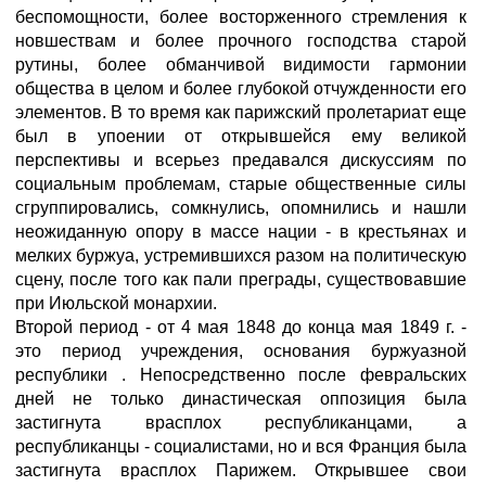
беспомощности, более восторженного стремления к
новшествам и более прочного господства старой
рутины, более обманчивой видимости гармонии
общества в целом и более глубокой отчужденности его
элементов. В то время как парижский пролетариат еще
был в упоении от открывшейся ему великой
перспективы и всерьез предавался дискуссиям по
социальным проблемам, старые общественные силы
сгруппировались, сомкнулись, опомнились и нашли
неожиданную опору в массе нации - в крестьянах и
мелких буржуа, устремившихся разом на политическую
сцену, после того как пали преграды, существовавшие
при Июльской монархии.
Второй период - от 4 мая 1848 до конца мая 1849 г. -
это период учреждения, основания буржуазной
республики . Непосредственно после февральских
дней не только династическая оппозиция была
застигнута врасплох республиканцами, а
республиканцы - социалистами, но и вся Франция была
застигнута врасплох Парижем. Открывшее свои