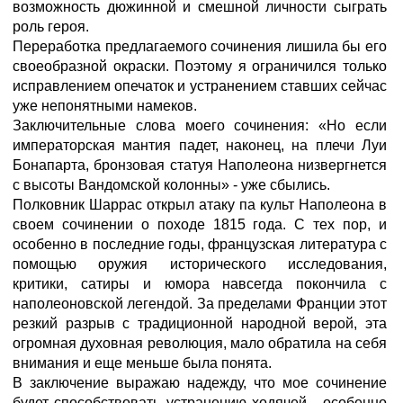
возможность дюжинной и смешной личности сыграть
роль героя.
Переработка предлагаемого сочинения лишила бы его
своеобразной окраски. Поэтому я ограничился только
исправлением опечаток и устранением ставших сейчас
уже непонятными намеков.
Заключительные слова моего сочинения: «Но если
императорская мантия падет, наконец, на плечи Луи
Бонапарта, бронзовая статуя Наполеона низвергнется
с высоты Вандомской колонны» - уже сбылись.
Полковник Шаррас открыл атаку па культ Наполеона в
своем сочинении о походе 1815 года. С тех пор, и
особенно в последние годы, французская литература с
помощью оружия исторического исследования,
критики, сатиры и юмора навсегда покончила с
наполеоновской легендой. За пределами Франции этот
резкий разрыв с традиционной народной верой, эта
огромная духовная революция, мало обратила на себя
внимания и еще меньше была понята.
В заключение выражаю надежду, что мое сочинение
будет способствовать устранению ходячей - особенно