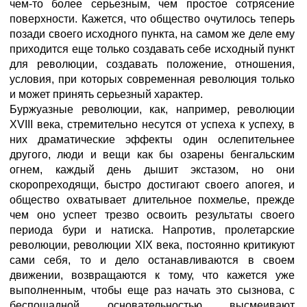
чем-то более серьезным, чем простое сотрясение
поверхности. Кажется, что общество очутилось теперь
позади своего исходного пункта, на самом же деле ему
приходится еще только создавать себе исходный пункт
для революции, создавать положение, отношения,
условия, при которых современная революция только
и может принять серьезный характер.
Буржуазные революции, как, например, революции
XVIII века, стремительно несутся от успеха к успеху, в
них драматические эффекты один ослепительнее
другого, люди и вещи как бы озарены бенгальским
огнем, каждый день дышит экстазом, но они
скоропреходящи, быстро достигают своего апогея, и
общество охватывает длительное похмелье, прежде
чем оно успеет трезво освоить результаты своего
периода бури и натиска. Напротив, пролетарские
революции, революции XIX века, постоянно критикуют
сами себя, то и дело останавливаются в своем
движении, возвращаются к тому, что кажется уже
выполненным, чтобы еще раз начать это сызнова, с
беспощадной основательностью высмеивают