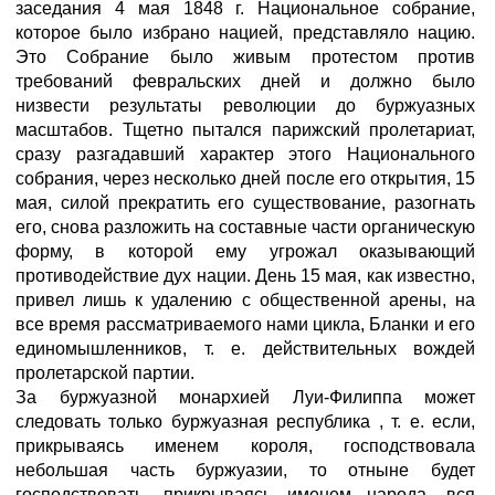
заседания 4 мая 1848 г. Национальное собрание,
которое было избрано нацией, представляло нацию.
Это Собрание было живым протестом против
требований февральских дней и должно было
низвести результаты революции до буржуазных
масштабов. Тщетно пытался парижский пролетариат,
сразу разгадавший характер этого Национального
собрания, через несколько дней после его открытия, 15
мая, силой прекратить его существование, разогнать
его, снова разложить на составные части органическую
форму, в которой ему угрожал оказывающий
противодействие дух нации. День 15 мая, как известно,
привел лишь к удалению с общественной арены, на
все время рассматриваемого нами цикла, Бланки и его
единомышленников, т. е. действительных вождей
пролетарской партии.
За буржуазной монархией Луи-Филиппа может
следовать только буржуазная республика , т. е. если,
прикрываясь именем короля, господствовала
небольшая часть буржуазии, то отныне будет
господствовать, прикрываясь именем народа, вся