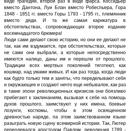
виде трагедии, второй раз в виде фарса. Коссидьер
вместо Дантона, Луи Блан вместо Робеспьера, Гора
1848 - 1851 гг. вместо Горы 1793 - 1795 гг., племянник
вместо дяди. И та же самая карикатура в
обстоятельствах, сопровождающих второе издание
восемнадцатого брюмера!
Люди сами делают свою историю, но они ее делают не
так, как им вздумается, при обстоятельствах, которые
не сами они выбрали, а которые непосредственно
имеются налицо, даны им и перешли от прошлого.
Традиции всех мертвых поколений тяготеют, как
кошмар, над умами живых. И как раз тогда, когда люди
как будто только тем и заняты, что переделывают себя
и окружающее и создают нечто еще небывалое, как раз
в такие эпохи революционных кризисов они боязливо
прибегают к заклинаниям, вызывая к себе на помощь
духов прошлого, заимствуют у них имена, боевые
лозунги, костюмы, чтобы в этом освященном
древностью наряде, па этом заимствованном языке
разыграть новую сцену всемирной истории. Так, Лютер
переодевался апостолом Павлом, революция 1789 -