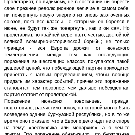
Пролетариат, по-видимому, не в состоянии ни обрести
свое прежнее революционное величие в самом себе,
ни почерпнуть новую энергию из вновь заключенных
союзов, пока все классы , с которыми он боролся в
июне, не будут так же повергнуты, как и он сам. Но
пролетариат. по крайней мере, пал с честью, достойной
великой всемирно-исторической борьбы; не только
Франция - вся Европа дрожит от июньского
землетрясения, между тем как последующие
поражения вышестоящих классов покупаются такой
дешевой ценой, что побеждающей партии приходится
прибегать к наглым преувеличениям, чтобы вообще
придать им характер событий, причем эти поражения
становятся тем позорнее, чем дальше побежденная
партия отстоит от пролетарской.
Поражение июньских повстанцев, правда,
подготовило, расчистило почву, на которой могло быть
возведено здание буржуазной республики, но в то же
время оно показало, что в Европе дело идет не о споре
на тему: «республика или монархия», а о чем-то
другом. Это поражение обнаружило, что буржуазная