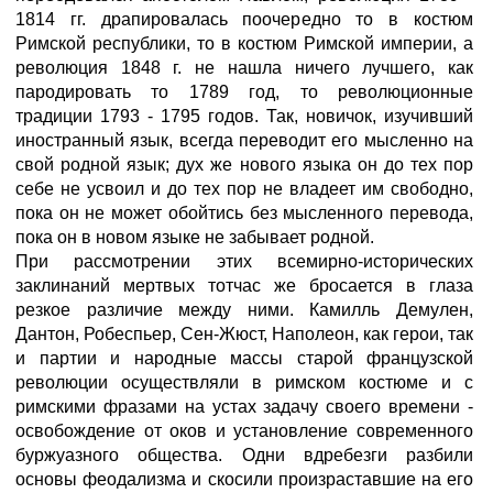
1814 гг. драпировалась поочередно то в костюм
Римской республики, то в костюм Римской империи, а
революция 1848 г. не нашла ничего лучшего, как
пародировать то 1789 год, то революционные
традиции 1793 - 1795 годов. Так, новичок, изучивший
иностранный язык, всегда переводит его мысленно на
свой родной язык; дух же нового языка он до тех пор
себе не усвоил и до тех пор не владеет им свободно,
пока он не может обойтись без мысленного перевода,
пока он в новом языке не забывает родной.
При рассмотрении этих всемирно-исторических
заклинаний мертвых тотчас же бросается в глаза
резкое различие между ними. Камилль Демулен,
Дантон, Робеспьер, Сен-Жюст, Наполеон, как герои, так
и партии и народные массы старой французской
революции осуществляли в римском костюме и с
римскими фразами на устах задачу своего времени -
освобождение от оков и установление современного
буржуазного общества. Одни вдребезги разбили
основы феодализма и скосили произраставшие на его