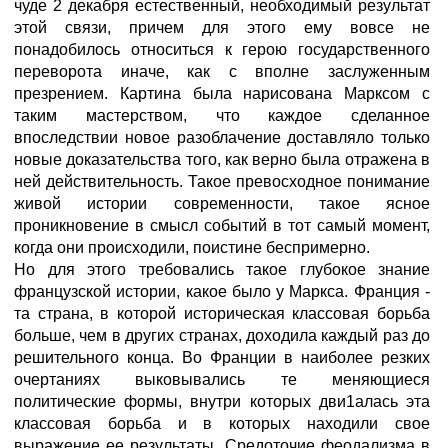
чуде 2 декабря естественный, необходимый результат
этой связи, причем для этого ему вовсе не
понадобилось относиться к герою государственного
переворота иначе, как с вполне заслуженным
презрением. Картина была нарисована Марксом с
таким мастерством, что каждое сделанное
впоследствии новое разоблачение доставляло только
новые доказательства того, как верно была отражена в
ней действительность. Такое превосходное понимание
живой истории современности, такое ясное
проникновение в смысл событий в тот самый момент,
когда они происходили, поистине беспримерно.
Но для этого требовались такое глубокое знание
французской истории, какое было у Маркса. Франция -
та страна, в которой историческая классовая борьба
больше, чем в других странах, доходила каждый раз до
решительного конца. Во Франции в наиболее резких
очертаниях выковывались те меняющиеся
политические формы, внутри которых дви1алась эта
классовая борьба и в которых находили свое
выражение ее результаты. Средоточие феодализма в