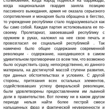
столкновения, когда народ поднялся на баррикады,
когда национальная гвардия заняла позицию
пассивного выжидания, армия не оказала серьезного
сопротивления и монархия была обращена в бегство,
то учреждение республики стало подразумеваться как
бы само собой. Каждая партия истолковывала ее по-
своему. Пролетариат, завоевавший республику с
оружием в руках, наложил на нее свою печать и
провозгласил ее социальной республикой . Так
намечено было общее содержание современной
революции - содержание, находившееся в самом
удивительном противоречии со всем тем, что возможно
было осуществить сразу, непосредственно, из данного
материала, на достигнутой массой ступени развития,
при данных обстоятельствах и условиях. С другой
стороны, притязания всех остальных элементов,
содействовавших успеху февральской революции,
были удовлетворены предоставлением им львиной
доли в правительстве. Вот почему ни в каком другом
периоде нельзя найти более пестрой смеси
напыщенных фраз и фактической неуверенности и