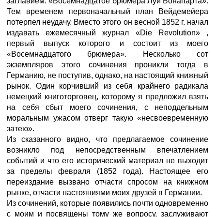
заглавием: «Восемнадцатое брюмера Луи Бонапарта».
Тем временем первоначальный план Вейдемейера
потерпел неудачу. Вместо этого он весной 1852 г. начал
издавать ежемесячный журнал «Die Revolution» ,
первый выпуск которого и состоит из моего
«Восемнадцатого брюмера». Несколько сот
экземпляров этого сочинения проникли тогда в
Германию, не поступив, однако, на настоящий книжный
рынок. Один корчивший из себя крайнего радикала
немецкий книготорговец, которому я предложил взять
на себя сбыт моего сочинения, с неподдельным
моральным ужасом отверг такую «несвоевременную
затею».
Из сказанного видно, что предлагаемое сочинение
возникло под непосредственным впечатлением
событий и что его исторический материал не выходит
за пределы февраля (1852 года). Настоящее его
переиздание вызвано отчасти спросом на книжном
рынке, отчасти настояниями моих друзей в Германии.
Из сочинений, которые появились почти одновременно
с моим и посвящены тому же вопросу, заслуживают