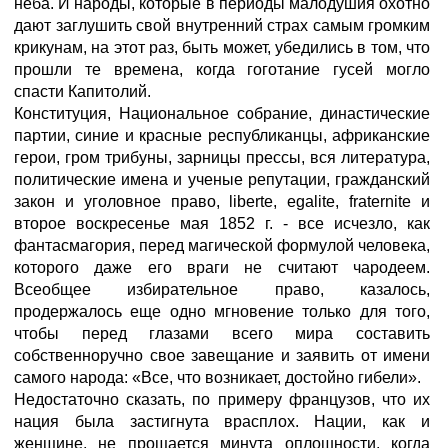
неба. И народы, которые в периоды малодушия охотно
дают заглушить свой внутренний страх самым громким
крикунам, на этот раз, быть может, убедились в том, что
прошли те времена, когда гоготание гусей могло
спасти Капитолий.
Конституция, Национальное собрание, династические
партии, синие и красные республиканцы, африканские
герои, гром трибуны, зарницы прессы, вся литература,
политические имена и ученые репутации, гражданский
закон и уголовное право, liberte, egalite, fraternite и
второе воскресенье мая 1852 г. - все исчезло, как
фантасмагория, перед магической формулой человека,
которого даже его враги не считают чародеем.
Всеобщее избирательное право, казалось,
продержалось еще одно мгновение только для того,
чтобы перед глазами всего мира составить
собственноручно свое завещание и заявить от имени
самого народа: «Все, что возникает, достойно гибели».
Недостаточно сказать, по примеру французов, что их
нация была застигнута врасплох. Нации, как и
женщине, не прощается минута оплошности, когда