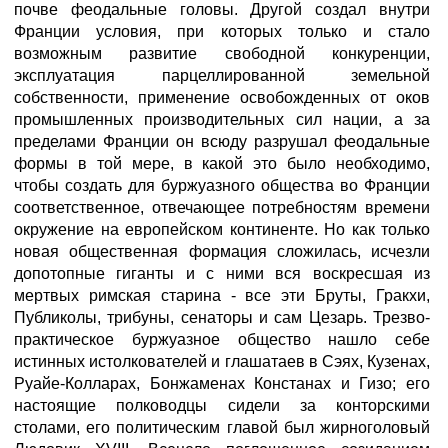
почве феодальные головы. Другой создал внутри
Франции условия, при которых только и стало
возможным развитие свободной конкуренции,
эксплуатация парцеллированной земельной
собственности, применение освобожденных от оков
промышленных производительных сил нации, а за
пределами Франции он всюду разрушал феодальные
формы в той мере, в какой это было необходимо,
чтобы создать для буржуазного общества во Франции
соответственное, отвечающее потребностям времени
окружение на европейском континенте. Но как только
новая общественная формация сложилась, исчезли
допотопные гиганты и с ними вся воскресшая из
мертвых римская старина - все эти Бруты, Гракхи,
Публиколы, трибуны, сенаторы и сам Цезарь. Трезво-
практическое буржуазное общество нашло себе
истинных истолкователей и глашатаев в Сэях, Кузенах,
Руайе-Колларах, Бонжаменах Констанах и Гизо; его
настоящие полководцы сидели за конторскими
столами, его политическим главой был жирноголовый