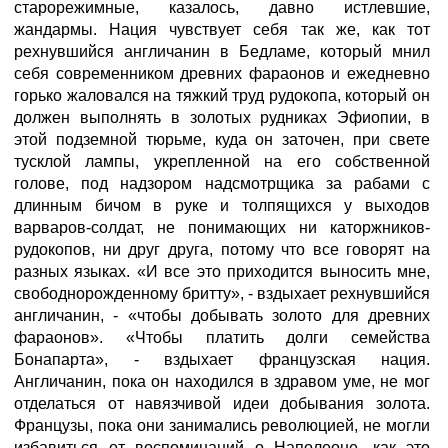
старорежимные, казалось, давно истлевшие,
жандармы. Нация чувствует себя так же, как тот
рехнувшийся англичанин в Бедламе, который мнил
себя современником древних фараонов и ежедневно
горько жаловался на тяжкий труд рудокопа, который он
должен выполнять в золотых рудниках Эфиопии, в
этой подземной тюрьме, куда он заточен, при свете
тусклой лампы, укрепленной на его собственной
голове, под надзором надсмотрщика за рабами с
длинным бичом в руке и толпящихся у выходов
варваров-солдат, не понимающих ни каторжников-
рудокопов, ни друг друга, потому что все говорят на
разных языках. «И все это приходится выносить мне,
свободнорожденному бритту», - вздыхает рехнувшийся
англичанин, - «чтобы добывать золото для древних
фараонов». «Чтобы платить долги семейства
Бонапарта», - вздыхает французская нация.
Англичанин, пока он находился в здравом уме, не мог
отделаться от навязчивой идеи добывания золота.
Французы, пока они занимались революцией, не могли
избавиться от воспоминаний о Наполеоне, как это