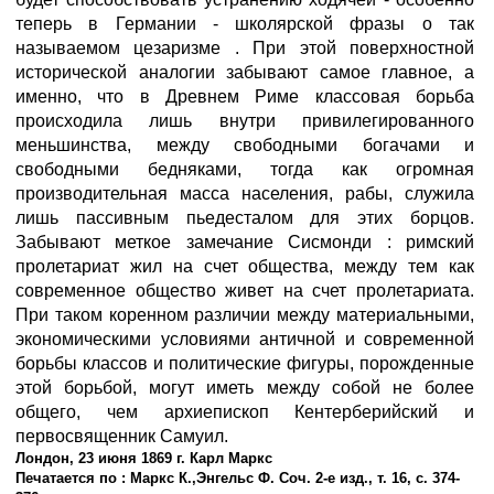
теперь в Германии - школярской фразы о так
называемом цезаризме . При этой поверхностной
исторической аналогии забывают самое главное, а
именно, что в Древнем Риме классовая борьба
происходила лишь внутри привилегированного
меньшинства, между свободными богачами и
свободными бедняками, тогда как огромная
производительная масса населения, рабы, служила
лишь пассивным пьедесталом для этих борцов.
Забывают меткое замечание Сисмонди : римский
пролетариат жил на счет общества, между тем как
современное общество живет на счет пролетариата.
При таком коренном различии между материальными,
экономическими условиями античной и современной
борьбы классов и политические фигуры, порожденные
этой борьбой, могут иметь между собой не более
общего, чем архиепископ Кентерберийский и
первосвященник Самуил.
Лондон, 23 июня 1869 г. Карл Маркс
Печатается по : Маркс К.,Энгельс Ф. Соч. 2-е изд., т. 16, с. 374-