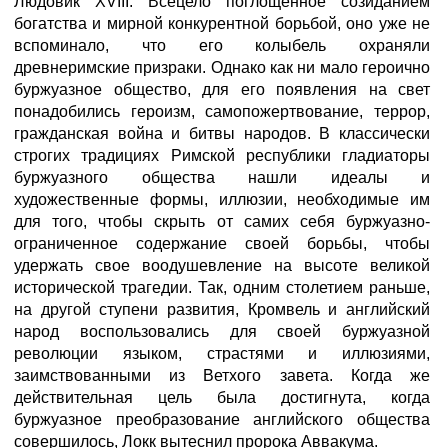
Людовик XVIII. Всецело поглощенное созиданием
богатства и мирной конкурентной борьбой, оно уже не
вспоминало, что его колыбель охраняли
древнеримские призраки. Однако как ни мало героично
буржуазное общество, для его появления на свет
понадобились героизм, самопожертвование, террор,
гражданская война и битвы народов. В классически
строгих традициях Римской республики гладиаторы
буржуазного общества нашли идеалы и
художественные формы, иллюзии, необходимые им
для того, чтобы скрыть от самих себя буржуазно-
ограниченное содержание своей борьбы, чтобы
удержать свое воодушевление на высоте великой
исторической трагедии. Так, одним столетием раньше,
на другой ступени развития, Кромвель и английский
народ воспользовались для своей буржуазной
революции языком, страстями и иллюзиями,
заимствованными из Ветхого завета. Когда же
действительная цель была достигнута, когда
буржуазное преобразование английского общества
совершилось, Локк вытеснил пророка Аввакума.