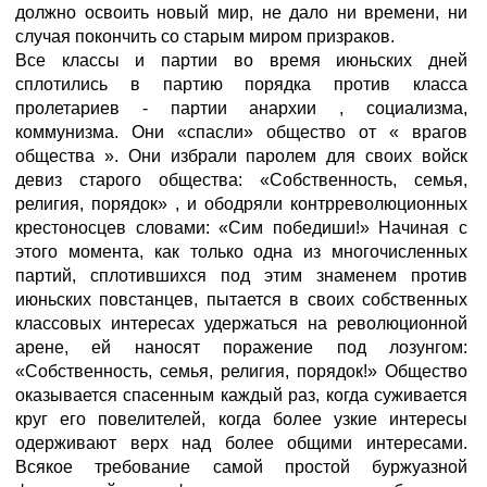
должно освоить новый мир, не дало ни времени, ни
случая покончить со старым миром призраков.
Все классы и партии во время июньских дней
сплотились в партию порядка против класса
пролетариев - партии анархии , социализма,
коммунизма. Они «спасли» общество от « врагов
общества ». Они избрали паролем для своих войск
девиз старого общества: «Собственность, семья,
религия, порядок» , и ободряли контрреволюционных
крестоносцев словами: «Сим победиши!» Начиная с
этого момента, как только одна из многочисленных
партий, сплотившихся под этим знаменем против
июньских повстанцев, пытается в своих собственных
классовых интересах удержаться на революционной
арене, ей наносят поражение под лозунгом:
«Собственность, семья, религия, порядок!» Общество
оказывается спасенным каждый раз, когда суживается
круг его повелителей, когда более узкие интересы
одерживают верх над более общими интересами.
Всякое требование самой простой буржуазной