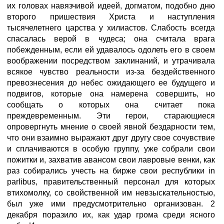
их головах навязчивой идеей, догматом, подобно дню
второго пришествия Христа и наступления
тысячелетнего царства у хилиастов. Слабость всегда
спасалась верой в чудеса; она считала врага
побежденным, если ей удавалось одолеть его в своем
воображении посредством заклинаний, и утрачивала
всякое чувство реальности из-за бездейственного
превознесения до небес ожидающего ее будущего и
подвигов, которые она намерена совершить, но
сообщать о которых она считает пока
преждевременным. Эти герои, старающиеся
опровергнуть мнение о своей явной бездарности тем,
что они взаимно выражают друг другу свое сочувствие
и сплачиваются в особую группу, уже собрали свои
пожитки и, захватив авансом свои лавровые венки, как
раз собирались учесть на бирже свои республики in
parlibus, правительственный персонал для которых
втихомолку, со свойственной им невзыскательностью,
был уже ими предусмотрительно организован. 2
декабря поразило их, как удар грома среди ясного