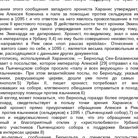
ании этого сообщения западного хрониста Харанис утверждает,
ие Алексея Комнина к папе за помощью против сельджуков и
енно в 1095 г. и что ответом на него явилось провозглашение в т
аном II крестового похода. В действительности текст хроники Экке
ровно ничего для такого утверждения хотя бы по одному тому,
е Эккехарда не датировано. Хронист, по-видимому, знал о каки
х императора к Урбану II,4) но ему было совершенно неизвестно, 
 направлял в Рим свои «non paucas epistolas». Отнесение э
 взятого само по себе, к 1095 г., является весьма произвольным и
м, расходящимся с данными других документов.
етописец, используемый Харанисом, — Бернольд Сен-Блазиенск
вает о посольстве, которое император Алексей [29] отправил к п
на Пьяченцском соборе просило «папу и всех верующих» о по
язычников». При этом византийские послы, по Бернольду, указыв
чники, разрушающие церкви, дошли уже почти до самых 
тинополя.5) Урбан II, пишет хронист, потребовал от мно
вовавших на соборе, клятвенного обещания отправиться в поход
 императору помощи против язычников.6)
й взгляд может показаться, что Бернольд гораздо более определе
ехард, свидетельствует в пользу точки зрения Хараниса: 
ский хронист прямо приурочивает обращение Алексея в Ри
против язычников (сельджуков) к 1095 г. (Пьяченцский собор),7) о
сно и недвусмысленно говорит о том, что это обращение н
нный и благоприятный отклик у «христолюбивого» Урбана
шего участников Пьяченцского собора к поддержке Византий
в интересах церкви.8)
 во-первых, сообщение Бернольда о греческом посольств