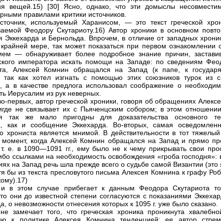
я вещей.15) [30] Ясно, однако, что эти домыслы несовмести
рными правилами критики источников.
сточник, используемый Харанисом, — это текст греческой хрон
аемой Феодору Скутариоту.16) Автор хроники в основном повто
я Эккехарда и Бернольда. Впрочем, в отличие от западных хронис
крайней мере, так может показаться при первом ознакомлении с
ием — обнаруживает более подробное знание причин, застави
ского императора искать помощи на Западе: по сведениям Фео
ота, Алексей Комнин обращался на Запад (к папе, к государ
, так как хотел изгнать с помощью этих союзников турок из с
, а в качестве предлога использовал соображение о необходим
ть Иерусалим из рук неверных.
во-первых, автор греческой хроники, говоря об обращениях Алекс
игде не связывает их с Пьяченцским собором; в этом отношении
ия так же мало пригодны для доказательства основного те
, как и сообщение Эккехарда. Во-вторых, самая осведомленн
го хрониста является мнимой. В действительности в тот тяжелый
 момент, когда Алексей Комнин обращался на Запад и прямо пр
т. е. в 1090—1091 гг., ему было не к чему прикрывать свои про
ибо ссылками на необходимость освобождения «гроба господня»: в
ях на Запад речь шла прежде всего о судьбе самой Византии (это
тя бы из текста пресловутого письма Алексея Комнина к графу Ро
ому).17)
 и в этом случае прибегает к данным Феодора Скутариота то
что они до известной степени согласуются с показаниями Эккехар
а, о невозможности отнесения которых к 1095 г. уже было сказано.
не замечает того, что греческая хроника проникнута хвалебно
ию к политике Алексея Комнина тенденцией: ее автор стрем