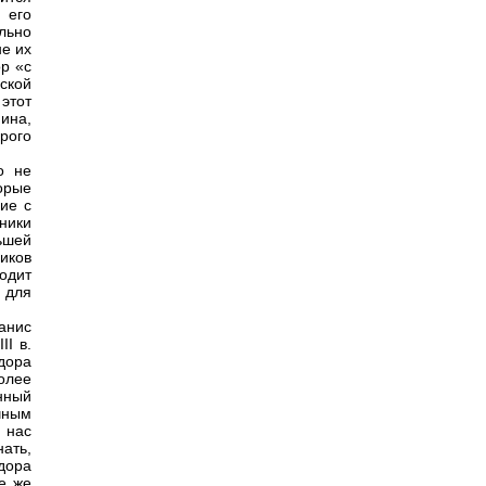
 его
льно
не их
р «с
ской
 этот
ина,
рого
о не
орые
чие с
ники
ьшей
иков
одит
ь для
анис
II в.
одора
олее
нный
чным
 нас
нать,
дора
е же