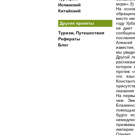
море».3)
Испанский
На основ
Китайский
обращен
место им
Другие проекты
году Урб
не дает 
Туризм, Путешествия
сообщени
послания
Рефераты
Алексей
Блог
известия,
мы увиди
Другой л
рассказы
которое 
против «
что язы
Констан
присутст
оказания
На первы
чем Экк
Блазиен
помощью 
будто я
немедле
призвав
империи 
Однако,