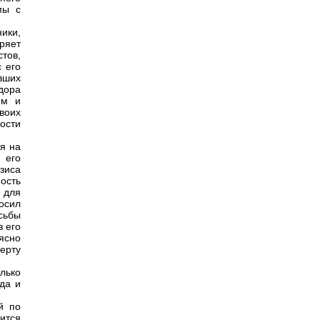
мы с
ики,
ряет
тов,
 его
вших
дора
ям и
воих
ости
ея на
 его
зиса
ость
 для
осил
сьбы
 его
 ясно
берту
лько
да и
й по
ится