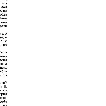
 что
амой
илия
рбан
Папа
ении
отив
будто
да, в
в: с
е на
боты
пции
мени
го и
двух
о) и
ечены
ики?
 II.
исем
ерии
жет,
себя
и на