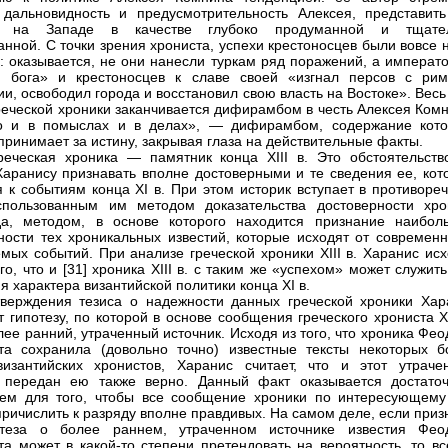
 дальновидность и предусмотрительность Алексея, представить
у на Западе в качестве глубоко продуманной и тщате
анной. С точки зрения хрониста, успехи крестоносцев были вовсе 
: оказывается, не они нанесли туркам ряд поражений, а императо
 бога» и крестоносцев к славе своей «изгнал персов с рим
ии, освободил города и восстановил свою власть на Востоке». Весь
реческой хроники заканчивается дифирамбом в честь Алексея Комн
го и в помыслах и в делах», — дифирамбом, содержание кото
принимает за истину, закрывая глаза на действительные факты.
реческая хроника — памятник конца XIII в. Это обстоятельств
аранису признавать вполне достоверными и те сведения ее, кот
я к событиям конца XI в. При этом историк вступает в противоре
спользованным им методом доказательства достоверности хро
да, методом, в основе которого находится признание наибол
ности тех хроникальных известий, которые исходят от современн
мых событий. При анализе греческой хроники XIII в. Харанис исх
го, что и [31] хроника XIII в. с таким же «успехом» может служит
я характера византийской политики конца XI в.
верждения тезиса о надежности данных греческой хроники Хар
т гипотезу, по которой в основе сообщения греческого хрониста XI
лее ранний, утраченный источник. Исходя из того, что хроника Фе
та сохранила (довольно точно) известные тексты некоторых б
изантийских хронистов, Харанис считает, что и этот утраче
к передан ею также верно. Данный факт оказывается достато
ем для того, чтобы все сообщение хроники по интересующему
причислить к разряду вполне правдивых. На самом деле, если приз
отеза о более раннем, утраченном источнике известия Фео
та может в какой-то степени претендовать на вероятность, то вс