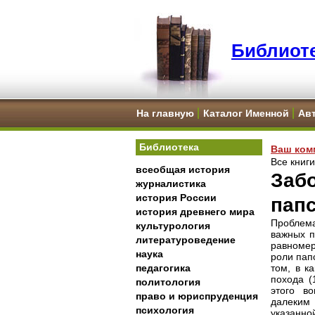
Библиоте
На главную
Каталог Именной
Ав
Библиотека
Ваш ком
Все книг
всеобщая история
Забо
журналистика
история России
папс
история древнего мира
Проблем
культурология
важных п
литературоведение
равномер
наука
роли папс
педагогика
том, в к
похода (
политология
этого в
право и юриспруденция
далеким
психология
указанно