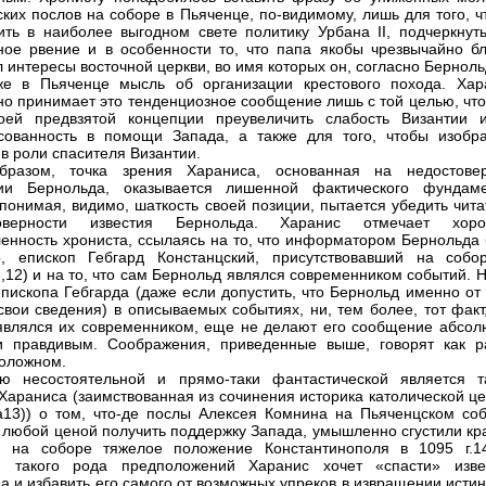
ских послов на соборе в Пьяченце, по-видимому, лишь для того, 
ить в наиболее выгодном свете политику Урбана II, подчеркнуть
ное рвение и в особенности то, что папа якобы чрезвычайно бл
 интересы восточной церкви, во имя которых он, согласно Берноль
же в Пьяченце мысль об организации крестового похода. Хар
но принимает это тенденциозное сообщение лишь с той целью, что
воей предвзятой концепции преувеличить слабость Византии 
сованность в помощи Запада, а также для того, чтобы изобра
 в роли спасителя Византии.
бразом, точка зрения Хараниса, основанная на недостове
ии Бернольда, оказывается лишенной фактического фундаме
 понимая, видимо, шаткость своей позиции, пытается убедить чит
верности известия Бернольда. Харанис отмечает хор
енность хрониста, ссылаясь на то, что информатором Бернольда 
о, епископ Гебгард Констанцский, присутствовавший на собо
,12) и на то, что сам Бернольд являлся современником событий. 
епископа Гебгарда (даже если допустить, что Бернольд именно от
свои сведения) в описываемых событиях, ни, тем более, тот факт
являлся их современником, еще не делают его сообщение абсол
и правдивым. Соображения, приведенные выше, говорят как р
оложном.
ью несостоятельной и прямо-таки фантастической является т
 Хараниса (заимствованная из сочинения историка католической ц
13)) о том, что-де послы Алексея Комнина на Пьяченцском соб
 любой ценой получить поддержку Запада, умышленно сгустили кра
я на соборе тяжелое положение Константинополя в 1095 г.1
 такого рода предположений Харанис хочет «спасти» изве
а и избавить его самого от возможных упреков в извращении исти