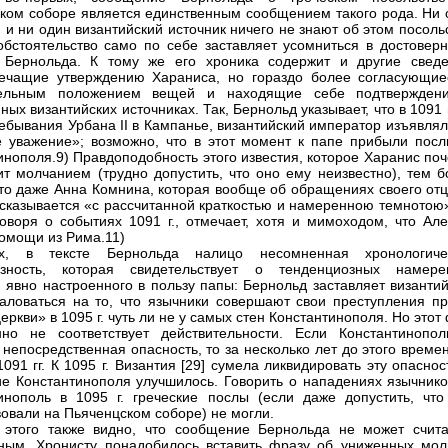
ком соборе является единственным сообщением такого рода. Ни 
 и ни один византийский источник ничего не знают об этом посоль
обстоятельство само по себе заставляет усомниться в достоверн
 Бернольда. К тому же его хроника содержит и другие сведе
ечащие утверждению Хараниса, но гораздо более согласующие
тельным положением вещей и находящие себе подтвержден
ых византийских источниках. Так, Бернольд указывает, что в 1091 г
ебывания Урбана II в Кампанье, византийский император изъявлял
 уважение»; возможно, что в этот момент к папе прибыли посл
инополя.9) Правдоподобность этого известия, которое Харанис по
ит молчанием (трудно допустить, что оно ему неизвестно), тем б
что даже Анна Комнина, которая вообще об обращениях своего отц
сказывается «с рассчитанной краткостью и намеренною темнотою»
говоря о событиях 1091 г., отмечает, хотя и мимоходом, что Але
омощи из Рима.11)
ых, в тексте Бернольда налицо несомненная хронологиче
азность, которая свидетельствует о тенденциозных намере
, явно настроенного в пользу папы: Бернольд заставляет византи
аловаться на то, что язычники совершают свои преступления пр
еркви» в 1095 г. чуть ли не у самых стен Константинополя. Но этот
нно не соответствует действительности. Если Константинопо
 непосредственная опасность, то за несколько лет до этого врем
091 гг. К 1095 г. Византия [29] сумела ликвидировать эту опаснос
е Константинополя улучшилось. Говорить о нападениях язычнико
инополь в 1095 г. греческие послы (если даже допустить, что
вовали на Пьяченцском соборе) не могли.
 этого также видно, что сообщение Бернольда не может счита
ным. Хронисту понадобилось вставить фразу об униженных мол