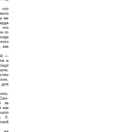
 что
мело
ом же
харда
 что
х-то
когда
того
, как
ий —
апе и
мощи
али,
стен
гих,
 для
нно,
Сен-
м за
н как
ашло
 II,
ской
е на