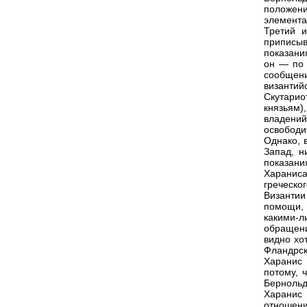
положени
элемента
Третий и
приписыв
показани
он — по 
сообщен
византий
Скутари
князьям)
владений
освободи
Однако, 
Запад, н
показан
Хараниса
греческо
Византии
помощи, 
какими-л
обращени
видно хо
Фландрск
Харанис
потому, 
Бернольд
Харанис 
отношен