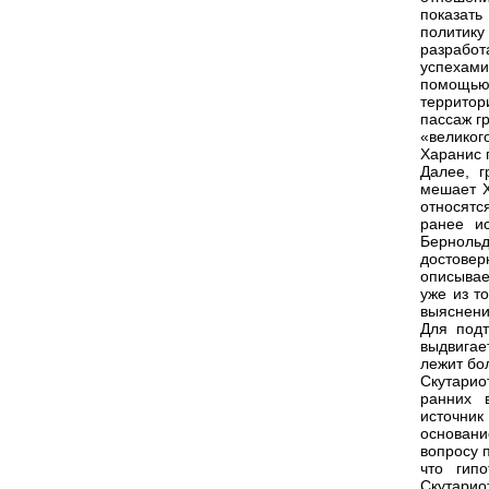
показать
политик
разработ
успехами
помощью
территор
пассаж г
«велико
Харанис 
Далее, г
мешает Х
относятс
ранее и
Берноль
достовер
описывае
уже из то
выяснени
Для подт
выдвигае
лежит бо
Скутарио
ранних в
источни
основани
вопросу 
что гип
Скутарио