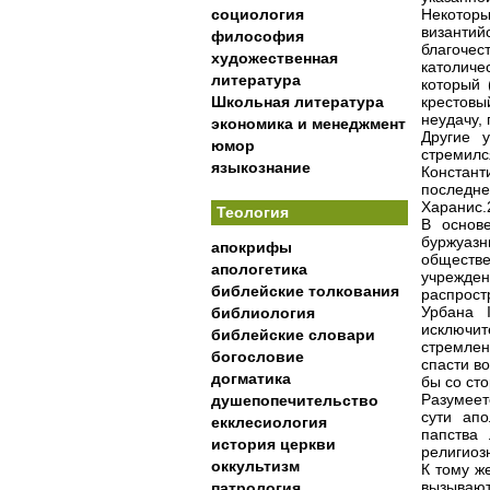
социология
Некотор
византий
философия
благоче
художественная
католиче
литература
который 
Школьная литература
крестовы
неудачу, 
экономика и менеджмент
Другие у
юмор
стремилс
языкознание
Констант
последне
Харанис.
Теология
В основ
буржуаз
апокрифы
обществе
апологетика
учрежде
библейские толкования
распрост
Урбана 
библиология
исключит
библейские словари
стремлен
богословие
спасти в
догматика
бы со ст
Разумеет
душепопечительство
сути апо
екклесиология
папства
история церкви
религиоз
оккультизм
К тому ж
вызывают
патрология