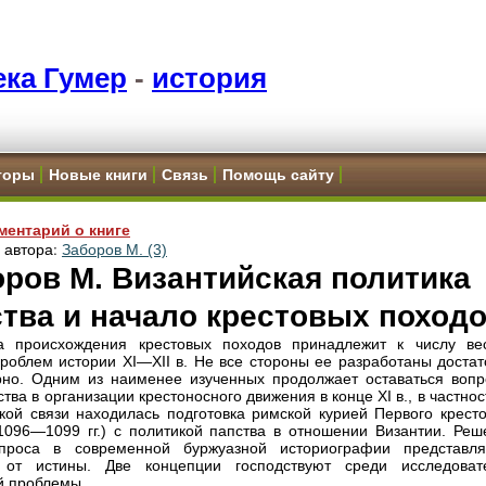
ка Гумер
-
история
торы
Новые книги
Связь
Помощь сайту
ментарий о книге
и автора:
Заборов М. (3)
ров М. Византийская политика
тва и начало крестовых поход
а происхождения крестовых походов принадлежит к числу ве
роблем истории XI—XII в. Не все стороны ее разработаны достат
но. Одним из наименее изученных продолжает оставаться вопр
тва в организации крестоносного движения в конце XI в., в частнос
акой связи находилась подготовка римской курией Первого кресто
1096—1099 гг.) с политикой папства в отношении Византии. Реш
опроса в современной буржуазной историографии представля
 от истины. Две концепции господствуют среди исследоват
й проблемы.