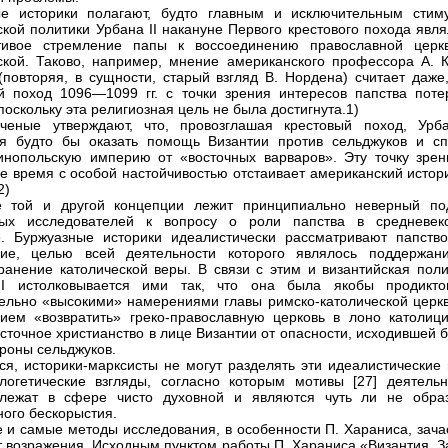
ые историки полагают, будто главным и исключительным стим
ской политики Урбана II накануне Первого крестового похода явл
стивое стремление папы к воссоединению православной церк
ской. Таково, например, мнение американского профессора А. К
(повторяя, в сущности, старый взгляд В. Нордена) считает даже,
й поход 1096—1099 гг. с точки зрения интересов папства поте
поскольку эта религиозная цель не была достигнута.1)
ченые утверждают, что, провозглашая крестовый поход, Урба
я будто бы оказать помощь Византии против сельджуков и сп
инопольскую империю от «восточных варваров». Эту точку зрен
е время с особой настойчивостью отстаивает американский истори
2)
е той и другой концепции лежит принципиально неверный по
ных исследователей к вопросу о роли папства в средневек
. Буржуазные историки идеалистически рассматривают папство
ние, целью всей деятельности которого являлось поддержан
ранение католической веры. В связи с этим и византийская поли
II истолковывается ими так, что она была якобы продикто
ельно «высокими» намерениями главы римско-католической церк
ием «возвратить» греко-православную церковь в лоно католици
осточное христианство в лице Византии от опасности, исходившей 
ороны сельджуков.
ся, историки-марксисты не могут разделять эти идеалистические 
логетические взгляды, согласно которым мотивы [27] деятельн
 лежат в сфере чисто духовной и являются чуть ли не обра
ного бескорыстия.
е и самые методы исследования, в особенности П. Хараниса, зача
 возражения. Исходным пунктом работы П. Хараниса «Византия, З