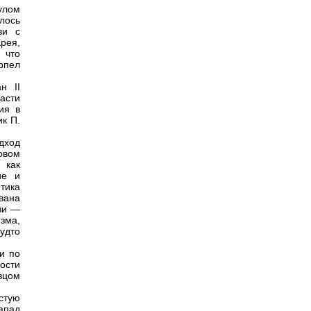
улом
ялось
ви с
рея,
 что
рпел
н II
асти
ия в
к П.
дход
овом
 как
ие и
тика
вана
ви —
зма,
будто
и по
ости
зцом
стую
апад