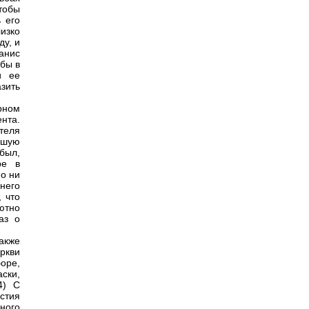
чтобы
 его
изко
ду, и
анис
бы в
и ее
зить
рном
нта.
ателя
ошую
был,
ре в
Но ни
 него
, что
ютно
аз о
акже
еркви
оре,
ски,
4) С
стия
нного