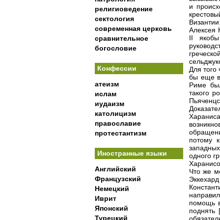
и происх
религиоведение
крестовы
сектология
Византии
современная церковь
Алексея 
II якоб
сравнительное
руковод
богословие
греческ
сельджук
Конфессии
Для того
бы еще в
атеизм
Риме был
такого р
ислам
Пьяченцск
иудаизм
Доказате
католицизм
Харанис
православие
возникно
обращени
протестантизм
потому к
западных
Иностранные языки
одного г
Харанисо
Английский
Что же м
Французский
Эккехард
Констант
Немецкий
направил
Иврит
помощь в
Японский
поднять 
Турецкий
обязате