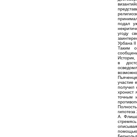
византий
представ
религиоз
принимал
подал у
некритич
угоду с
заинтере
Урбана II
Таким о
сообщен
Историк,
в досто
осведомл
возможн
Пьяченце
участие 
получил 
хронист 
точным 
противоп
Полност
гипотеза
А. Флиша
стремясь
описыва
помощью
Бернольд