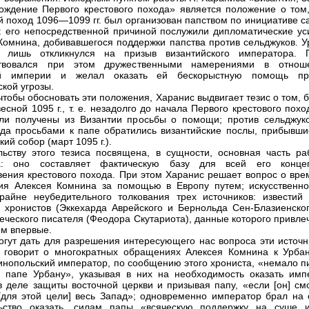
ождение Первого крестового похода» является положение о том,
й поход 1096—1099 гг. был организован папством по инициативе с
: его непосредственной причиной послужили дипломатические ус
Комнина, добивавшегося поддержки папства против сельджуков. У
ы лишь откликнулся на призыв византийского императора. 
ствовался при этом дружественными намерениями в отнош
ой империи и желал оказать ей бескорыстную помощь пр
ской угрозы.
 чтобы обосновать эти положения, Харанис выдвигает тезис о том, 
есной 1095 г., т. е. незадолго до начала Первого крестового похо
и получены из Византии просьбы о помощи; против сельджуко
ода просьбами к папе обратились византийские послы, прибывши
ий собор (март 1095 г.).
льству этого тезиса посвящена, в сущности, основная часть ра
а: оно составляет фактическую базу для всей его конце
вения крестового похода. При этом Харанис решает вопрос о вре
я Алексея Комнина за помощью в Европу путем; искусственно
райне неубедительного толкования трех источников: известий 
 хронистов (Эккехарда Аврейского и Бернольда Сен-Блазиенског
реческого писателя (Феодора Скутариота), данные которого привл
м впервые.
огут дать для разрешения интересующего нас вопроса эти источн
 говорит о многократных обращениях Алексея Комнина к Урбану
инопольский император, по сообщению этого хрониста, «немало п
 папе Урбану», указывая в них на необходимость оказать имп
 деле защиты восточной церкви и призывая папу, «если [он] смо
[для этой цели] весь Запад»; одновременно император брал на 
льство оказать, силам папы «всяческую поддержку на суше 