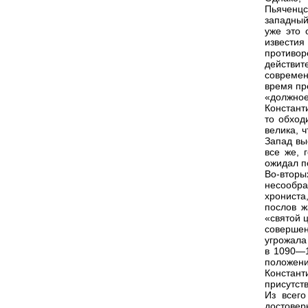
Пьяченцс
западный
уже это 
известия
противор
действи
современн
время пр
«должное
Констант
то обход
велика, 
Запад вы
все же, 
ожидал п
Во-втор
несообр
хрониста
послов ж
«святой ц
соверше
угрожала
в 1090—1
положени
Констант
присутст
Из всего
достовер