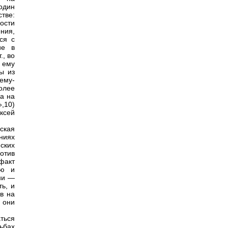
один
стве:
ости
ния,
ся с
ие в
., во
 ему
ы из
чему-
олее
а на
,10)
ксей
ская
ниях
йских
отив
 факт
лю и
ени —
ть, и
в на
 они
ться
ьбах