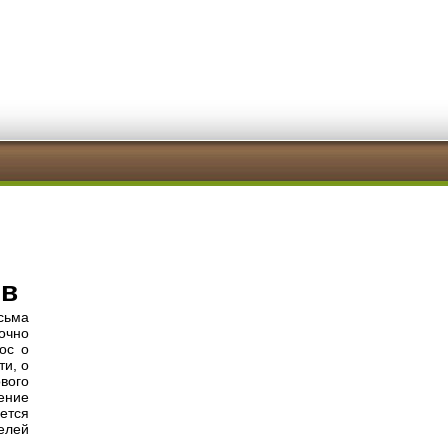
ов
сьма
очно
ос о
ти, о
вого
ение
ется
елей