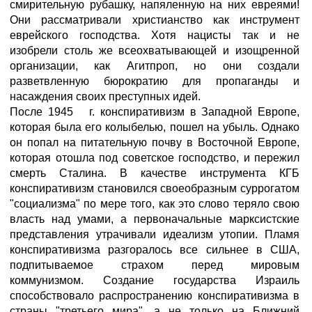
смирительную рубашку, напяленную на них евреями!
Они рассматривали христианство как инструмент
еврейского господства. Хотя нацисты так и не
изобрели столь же всеохватывающей и изощренной
организации, как Агитпроп, но они создали
разветвленную бюрократию для пропаганды и
насаждения своих преступных идей.
После 1945 г. конспиративизм в Западной Европе,
которая была его колыбелью, пошел на убыль. Однако
он попал на питательную почву в Восточной Европе,
которая отошла под советское господство, и пережил
смерть Сталина. В качестве инструмента КГБ
конспиративизм становился своеобразным суррогатом
"социализма" по мере того, как это слово теряло свою
власть над умами, а первоначальные марксистские
представления утрачивали идеализм утопии. Пламя
конспиративизма разгоралось все сильнее в США,
подпитываемое страхом перед мировым
коммунизмом. Создание государства Израиль
способствовало распространению конспиративизма в
страны "третьего мира", а не только на Ближний