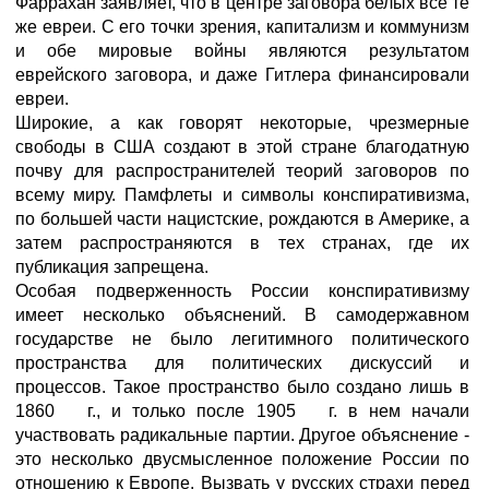
Фаррахан заявляет, что в центре заговора белых все те
же евреи. С его точки зрения, капитализм и коммунизм
и обе мировые войны являются результатом
еврейского заговора, и даже Гитлера финансировали
евреи.
Широкие, а как говорят некоторые, чрезмерные
свободы в США создают в этой стране благодатную
почву для распространителей теорий заговоров по
всему миру. Памфлеты и символы конспиративизма,
по большей части нацистские, рождаются в Америке, а
затем распространяются в тех странах, где их
публикация запрещена.
Особая подверженность России конспиративизму
имеет несколько объяснений. В самодержавном
государстве не было легитимного политического
пространства для политических дискуссий и
процессов. Такое пространство было создано лишь в
1860 г., и только после 1905 г. в нем начали
участвовать радикальные партии. Другое объяснение -
это несколько двусмысленное положение России по
отношению к Европе. Вызвать у русских страхи перед