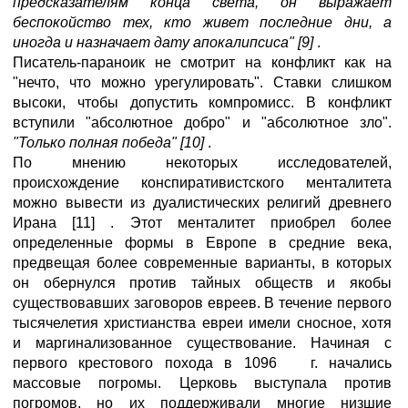
предсказателям конца света, он выражает
беспокойство тех, кто живет последние дни, а
иногда и назначает дату апокалипсиса" [9]
.
Писатель-параноик не смотрит на конфликт как на
"нечто, что можно урегулировать". Ставки слишком
высоки, чтобы допустить компромисс. В конфликт
вступили "абсолютное добро" и "абсолютное зло".
"Только полная победа" [10]
.
По мнению некоторых исследователей,
происхождение конспиративистского менталитета
можно вывести из дуалистических религий древнего
Ирана [11] . Этот менталитет приобрел более
определенные формы в Европе в средние века,
предвещая более современные варианты, в которых
он обернулся против тайных обществ и якобы
существовавших заговоров евреев. В течение первого
тысячелетия христианства евреи имели сносное, хотя
и маргинализованное существование. Начиная с
первого крестового похода в 1096 г. начались
массовые погромы. Церковь выступала против
погромов, но их поддерживали многие низшие