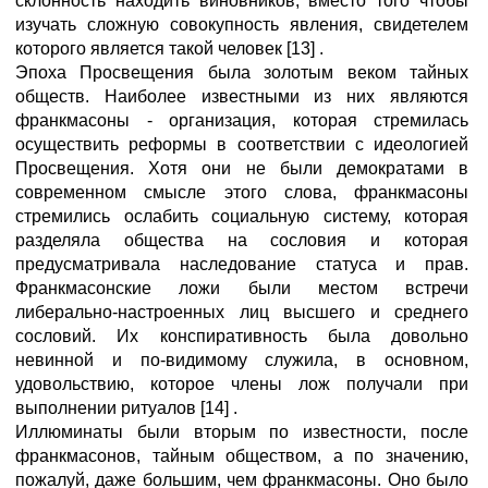
склонность находить виновников, вместо того чтобы
изучать сложную совокупность явления, свидетелем
которого является такой человек [13] .
Эпоха Просвещения была золотым веком тайных
обществ. Наиболее известными из них являются
франкмасоны - организация, которая стремилась
осуществить реформы в соответствии с идеологией
Просвещения. Хотя они не были демократами в
современном смысле этого слова, франкмасоны
стремились ослабить социальную систему, которая
разделяла общества на сословия и которая
предусматривала наследование статуса и прав.
Франкмасонские ложи были местом встречи
либерально-настроенных лиц высшего и среднего
сословий. Их конспиративность была довольно
невинной и по-видимому служила, в основном,
удовольствию, которое члены лож получали при
выполнении ритуалов [14] .
Иллюминаты были вторым по известности, после
франкмасонов, тайным обществом, а по значению,
пожалуй, даже большим, чем франкмасоны. Оно было