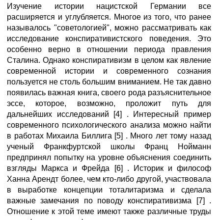
Изучение истории нацистской Германии все
расширяется и углубляется. Многое из того, что ранее
называлось "советологией", можно рассматривать как
исследование конспиративистского поведения. Это
особенно верно в отношении периода правления
Сталина. Однако конспиративизм в целом как явление
современной истории и современного сознания
пользуется не столь большим вниманием. Не так давно
появилась важная книга, своего рода разъяснительное
эссе, которое, возможно, проложит путь для
дальнейших исследований [4] . Интересный пример
современного психологического анализа можно найти
в работах Михаила Биллига [5] . Много лет тому назад
ученый Франкфуртской школы Франц Нойманн
предпринял попытку на уровне объяснения соединить
взгляды Маркса и Фрейда [6] . Историк и философ
Ханна Арендт более, чем кто-либо другой, участвовала
в выработке концепции тоталитаризма и сделала
важные замечания по поводу конспиративизма [7] .
Отношение к этой теме имеют также различные труды