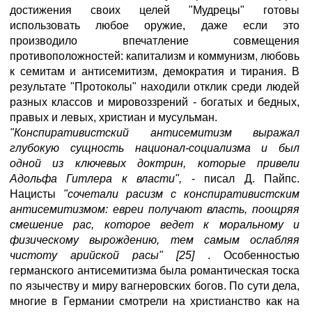
достижения своих целей "Мудрецы" готовы
использовать любое оружие, даже если это
производило впечатление совмещения
противоположностей: капитализм и коммунизм, любовь
к семитам и антисемитизм, демократия и тирания. В
результате "Протоколы" находили отклик среди людей
разных классов и мировоззрений - богатых и бедных,
правых и левых, христиан и мусульман.
"Конспиративистский антисемитизм выражал
глубокую сущность национал-социализма и был
одной из ключевых доктрин, которые привели
Адольфа Гитлера к власти",
- писал Д. Пайпс.
Нацисты
"сочетали расизм с конспиративистским
антисемитизмом: евреи получают власть, поощряя
смешение рас, которое ведет к моральному и
физическому вырождению, тем самым ослабляя
чистоту арийской расы" [25]
. Особенностью
германского антисемитизма была романтическая тоска
по язычеству и миру вагнеровских богов. По сути дела,
многие в Германии смотрели на христианство как на