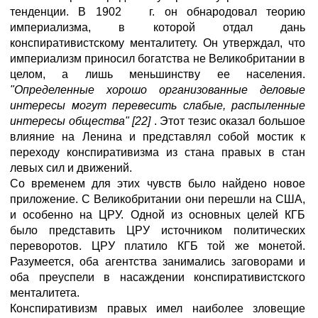
тенденции. В 1902 г. он обнародовал теорию
империализма, в которой отдал дань
конспиративистскому менталитету. Он утверждал, что
империализм приносил богатства не Великобритании в
целом, а лишь меньшинству ее населения.
"Определенные хорошо организованные деловые
интересы могут перевесить слабые, распыленные
интересы общества" [22]
. Этот тезис оказал большое
влияние на Ленина и представлял собой мостик к
переходу конспиративизма из стана правых в стан
левых сил и движений.
Со временем для этих чувств было найдено новое
приложение. С Великобритании они перешли на США,
и особенно на ЦРУ. Одной из основных целей КГБ
было представить ЦРУ источником политических
переворотов. ЦРУ платило КГБ той же монетой.
Разумеется, оба агентства занимались заговорами и
оба преуспели в насаждении конспиративистского
менталитета.
Конспиративизм правых имел наиболее зловещие