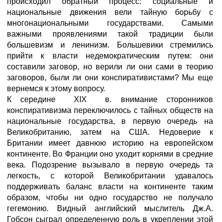
происходил обратный процесс: социальные и
национальные движения вели тайную борьбу с
многонациональными государствами. Самыми
важными проявлениями такой традиции были
большевизм и ленинизм. Большевики стремились
прийти к власти недемократическим путем: они
составили заговор, но верили ли они сами в теорию
заговоров, были ли они конспиративистами? Мы еще
вернемся к этому вопросу.
К середине XIX в. внимание сторонников
конспиративизма переключилось с тайных обществ на
национальные государства, в первую очередь на
Великобританию, затем на США. Недоверие к
Британии имеет давнюю историю на европейском
континенте. Во Франции оно уходит корнями в средние
века. Подозрение вызывало в первую очередь та
легкость, с которой Великобритании удавалось
поддерживать баланс власти на континенте таким
образом, чтобы ни одно государство не получало
гегемонию. Видный английский мыслитель Дж.А.
Гобсон сыграл определенную роль в укреплении этой