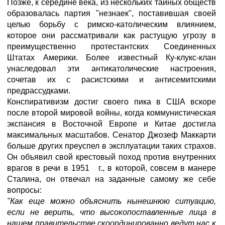
Позже, к середине века, из нескольких тайных обществ
образовалась партия "незнаек", поставившая своей
целью борьбу с римско-католическим влиянием,
которое они рассматривали как растущую угрозу в
преимущественно протестантских Соединенных
Штатах Америки. Более известный Ку-клукс-клан
унаследовал эти антикатолические настроения,
сочетав их с расистскими и антисемитскими
предрассудками.
Конспиративизм достиг своего пика в США вскоре
после второй мировой войны, когда коммунистическая
экспансия в Восточной Европе и Китае достигла
максимальных масштабов. Сенатор Джозеф Маккарти
больше других преуспел в эксплуатации таких страхов.
Он объявил свой крестовый поход против внутренних
врагов в речи в 1951 г., в которой, совсем в манере
Сталина, он отвечал на заданные самому же себе
вопросы:
"Как еще можно объяснить нынешнюю ситуацию,
если не верить, что высокопоставленные лица в
нашем правительстве скоординированно ведут нас к