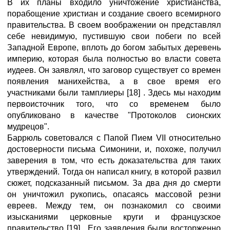
В их планы входило уничтожение христианства,
порабощение христиан и создание своего всемирного
правительства. В своем воображении он представлял
себе невидимую, пустившую свои побеги по всей
Западной Европе, вплоть до богом забытых деревень
империю, которая была полностью во власти совета
иудеев. Он заявлял, что заговор существует со времен
появления манихейства, а в свое время его
участниками были тамплиеры [18] . Здесь мы находим
первоисточник того, что со временем было
опубликовано в качестве "Протоколов сионских
мудрецов".
Баррюль советовался с Папой Пием VII относительно
достоверности письма Симонини, и, похоже, получил
заверения в том, что есть доказательства для таких
утверждений. Тогда он написал книгу, в которой развил
сюжет, подсказанный письмом. За два дня до смерти
он уничтожил рукопись, опасаясь массовой резни
евреев. Между тем, он познакомил со своими
изысканиями церковные круги и французское
правительство [19] . Его заявления были восторженно