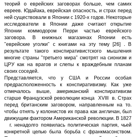
теорий о еврейских заговорах больше, чем самих
евреев. Юдайака, еврейская опасность, и страх перед
ней существовали в Японии с 1920-х годов. Некоторые
исследователи в Японии даже считают открытие
Японии коммодором Перри частью еврейского
заговора. В книжных магазинах Японии есть
"еврейские уголки" с книгами на эту тему [26] . В
результате такого конспиративистского мышления
многие страны "третьего мира" смотрят на сионизм и
ЦРУ как на врагов и слепы к враждебным планам
своих соседей.
Представляется, что у США и России особая
предрасположенность к конспиративизму. Как уже
отмечалось выше, американский конспиративизм
старше Французской революции конца XVIII в. Страх
перед британским заговором, направленным на то.
чтобы отнять у колонистов их права как англичан, был
движущим фактором Американской революции. В 1827
г. ненадолго появилась политическая партия, чьей
конкретной целью была борьба с франкмасонством.