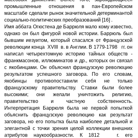
промышленные отношения в пан-Европейском
масштабе сделали рынок значительной детерминантой
социально-политических преобразований [16] .
Имя аббата Огюстена де Баррюля мало кому известно,
однако он был фигурой новой истории. Баррюль был
бывшим иезуитом, который спасался от Французской
революции конца XVIII в. в Англии. В 1779-1798 гг. он
написал четырехтомную историю тайных обществ -
франкмасонов, иллюминатов и др., которых он связал
с якобинцами. Он объяснил французскую революцию
результатом успешного заговора. По его словам,
якобинцы противопоставили себя не только
французскому правительству. Ставки были более
высокими; они желали уничтожить религию,
правительство и частную собственность.
Интерпретация Баррюля была не первой попыткой
объяснить французскую революцию как результат
заговора, но его попытка была наиболее детальной и
элегантной с точки зрения целой коллекции внешних
атрибутов наукообразности. К 1812 г. его