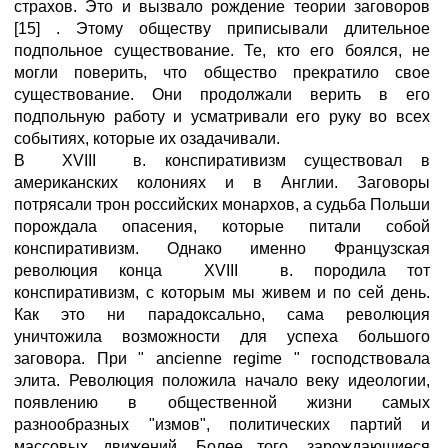
страхов. Это и вызвало рождение теории заговоров
[15] . Этому обществу приписывали длительное
подпольное существование. Те, кто его боялся, не
могли поверить, что общество прекратило свое
существование. Они продолжали верить в его
подпольную работу и усматривали его руку во всех
событиях, которые их озадачивали.
В XVIII в. конспиративизм существовал в
американских колониях и в Англии. Заговоры
потрясали трон российских монархов, а судьба Польши
порождала опасения, которые питали собой
конспиративизм. Однако именно Французская
революция конца XVIII в. породила тот
конспиративизм, с которым мы живем и по сей день.
Как это ни парадоксально, сама революция
уничтожила возможности для успеха большого
заговора. При " ancienne regime " господствовала
элита. Революция положила начало веку идеологии,
появлению в общественной жизни самых
разнообразных "измов", политических партий и
массовых движений. Более того, зарождающиеся