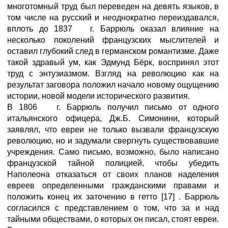
многотомный труд был переведен на девять языков, в
том числе на русский и неоднократно переиздавался,
вплоть до 1837 г. Баррюль оказал влияние на
несколько поколений французских мыслителей и
оставил глубокий след в германском романтизме. Даже
такой здравый ум, как Эдмунд Бёрк, воспринял этот
труд с энтузиазмом. Взгляд на революцию как на
результат заговора положил начало новому ощущению
истории, новой модели исторического развития.
В 1806 г. Баррюль получил письмо от одного
итальянского офицера, Дж.Б. Симонини, который
заявлял, что евреи не только вызвали французскую
революцию, но и задумали свергнуть существовавшие
учреждения. Само письмо, возможно, было написано
французской тайной полицией, чтобы убедить
Наполеона отказаться от своих планов наделения
евреев определенными гражданскими правами и
положить конец их заточению в гетто [17] . Баррюль
согласился с представлением о том, что за и над
тайными обществами, о которых он писал, стоят евреи.