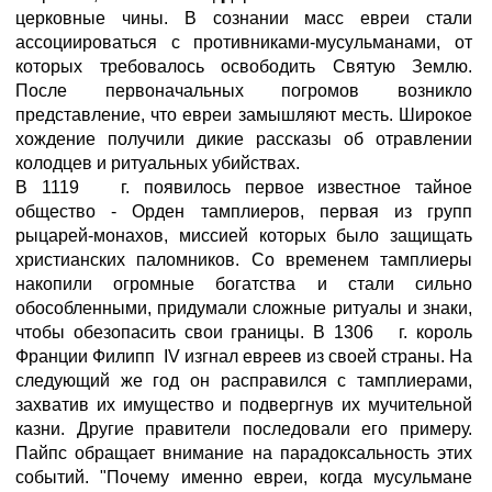
церковные чины. В сознании масс евреи стали
ассоциироваться с противниками-мусульманами, от
которых требовалось освободить Святую Землю.
После первоначальных погромов возникло
представление, что евреи замышляют месть. Широкое
хождение получили дикие рассказы об отравлении
колодцев и ритуальных убийствах.
В 1119 г. появилось первое известное тайное
общество - Орден тамплиеров, первая из групп
рыцарей-монахов, миссией которых было защищать
христианских паломников. Со временем тамплиеры
накопили огромные богатства и стали сильно
обособленными, придумали сложные ритуалы и знаки,
чтобы обезопасить свои границы. В 1306 г. король
Франции Филипп IV изгнал евреев из своей страны. На
следующий же год он расправился с тамплиерами,
захватив их имущество и подвергнув их мучительной
казни. Другие правители последовали его примеру.
Пайпс обращает внимание на парадоксальность этих
событий. "Почему именно евреи, когда мусульмане