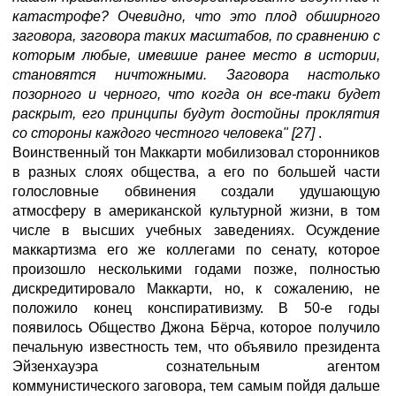
катастрофе? Очевидно, что это плод обширного
заговора, заговора таких масштабов, по сравнению с
которым любые, имевшие ранее место в истории,
становятся ничтожными. Заговора настолько
позорного и черного, что когда он все-таки будет
раскрыт, его принципы будут достойны проклятия
со стороны каждого честного человека" [27]
.
Воинственный тон Маккарти мобилизовал сторонников
в разных слоях общества, а его по большей части
голословные обвинения создали удушающую
атмосферу в американской культурной жизни, в том
числе в высших учебных заведениях. Осуждение
маккартизма его же коллегами по сенату, которое
произошло несколькими годами позже, полностью
дискредитировало Маккарти, но, к сожалению, не
положило конец конспиративизму. В 50-е годы
появилось Общество Джона Бёрча, которое получило
печальную известность тем, что объявило президента
Эйзенхауэра сознательным агентом
коммунистического заговора, тем самым пойдя дальше