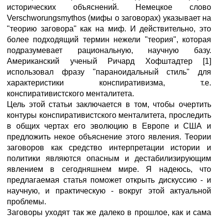
исторических объяснений. Немецкое слово
Verschworungsmythos (мифы о заговорах) указывает на
"теорию заговора" как на миф. И действительно, это
более подходящий термин нежели "теория", которая
подразумевает рациональную, научную базу.
Американский ученый Ричард Хофштадтер [1]
использовал фразу "параноидальный стиль" для
характеристики конспиративизма, т.е.
конспиративистского менталитета.
Цель этой статьи заключается в том, чтобы очертить
контуры конспиративистского менталитета, проследить
в общих чертах его эволюцию в Европе и США и
предложить некое объяснение этого явления. Теории
заговоров как средство интерпретации истории и
политики являются опасным и дестабилизирующим
явлением в сегодняшнем мире. Я надеюсь, что
предлагаемая статья поможет открыть дискуссию - и
научную, и практическую - вокруг этой актуальной
проблемы.
Заговоры уходят так же далеко в прошлое, как и сама