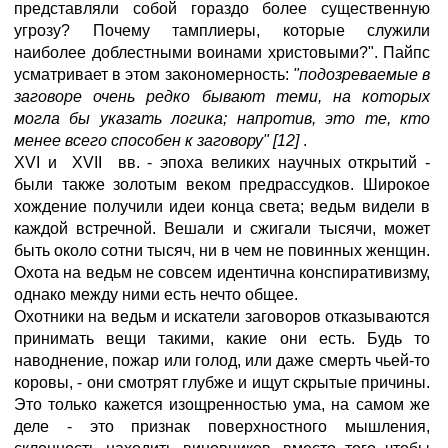
представляли собой гораздо более существенную
угрозу? Почему тамплиеры, которые служили
наиболее доблестными воинами христовыми?". Пайпс
усматривает в этом закономерность:
"подозреваемые в
заговоре очень редко бывают теми, на которых
могла бы указать логика; напротив, это те, кто
менее всего способен к заговору" [12]
.
XVI и XVII вв. - эпоха великих научных открытий -
были также золотым веком предрассудков. Широкое
хождение получили идеи конца света; ведьм видели в
каждой встречной. Вешали и сжигали тысячи, может
быть около сотни тысяч, ни в чем не повинных женщин.
Охота на ведьм не совсем идентична конспиративизму,
однако между ними есть нечто общее.
Охотники на ведьм и искатели заговоров отказываются
принимать вещи такими, какие они есть. Будь то
наводнение, пожар или голод, или даже смерть чьей-то
коровы, - они смотрят глубже и ищут скрытые причины.
Это только кажется изощренностью ума, на самом же
деле - это признак поверхностного мышления,