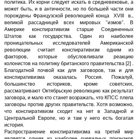
политика. Их корни следует искать в средневековье, а
может быть, и в античности, но по большей части они
порождены Французской революцией конца XVIII в.,
великой рассадницей всех мировых "измов". В
Америке конспиративизм старше Соединенных
Штатов как государства. Один из наиболее
проницательных исследователей Американской
революции считает конспиративизм одним из
факторов, которые обусловливали реакцию
колонистов на политику британского правительства [2] .
Благодатной почвой как для заговоров, так и для
конспиративизма оказалась Россия. Пожалуй,
большинство историков, кроме советских,
рассматривают Октябрьскую революцию как результат
заговора, и мало кто станет возражать, что КПСС плела
заговоры против других правительств. Хотя возможно,
что конспиративизм сходит на нет в Западной и
Центральной Европе, но и там у него есть богатая
история.
Распространение конспиративизма на третий мир
является одним из наиболее очевидных признаков