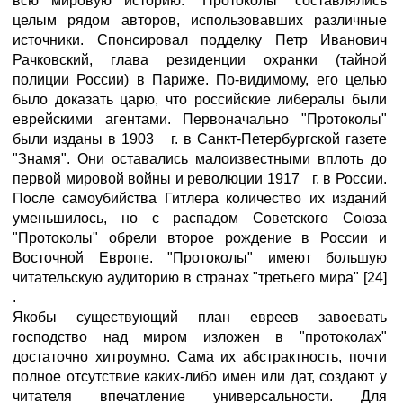
всю мировую историю. "Протоколы" составлялись
целым рядом авторов, использовавших различные
источники. Спонсировал подделку Петр Иванович
Рачковский, глава резиденции охранки (тайной
полиции России) в Париже. По-видимому, его целью
было доказать царю, что российские либералы были
еврейскими агентами. Первоначально "Протоколы"
были изданы в 1903 г. в Санкт-Петербургской газете
"Знамя". Они оставались малоизвестными вплоть до
первой мировой войны и революции 1917 г. в России.
После самоубийства Гитлера количество их изданий
уменьшилось, но с распадом Советского Союза
"Протоколы" обрели второе рождение в России и
Восточной Европе. "Протоколы" имеют большую
читательскую аудиторию в странах "третьего мира" [24]
.
Якобы существующий план евреев завоевать
господство над миром изложен в "протоколах"
достаточно хитроумно. Сама их абстрактность, почти
полное отсутствие каких-либо имен или дат, создают у
читателя впечатление универсальности. Для