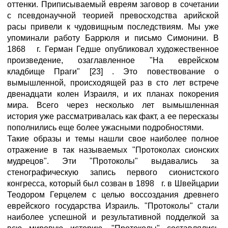
оттенки. Приписываемый евреям заговор в сочетании
с псевдонаучной теорией превосходства арийской
расы привели к чудовищным последствиям. Мы уже
упоминали работу Баррюля и письмо Симонини. В
1868 г. Герман Гедше опубликовал художественное
произведение, озаглавленное "На еврейском
кладбище Праги" [23] . Это повествование о
вымышленной, происходящей раз в сто лет встрече
двенадцати колен Израиля, и их планах покорения
мира. Всего через несколько лет вымышленная
история уже рассматривалась как факт, а ее пересказы
пополнились еще более ужасными подробностями.
Такие образы и темы нашли свое наиболее полное
отражение в так называемых "Протоколах сионских
мудрецов". Эти "Протоколы" выдавались за
стенографическую запись первого сионистского
конгресса, который был созван в 1898 г. в Швейцарии
Теодором Герцелем с целью воссоздания древнего
еврейского государства Израиль. "Протоколы" стали
наиболее успешной и результативной подделкой за