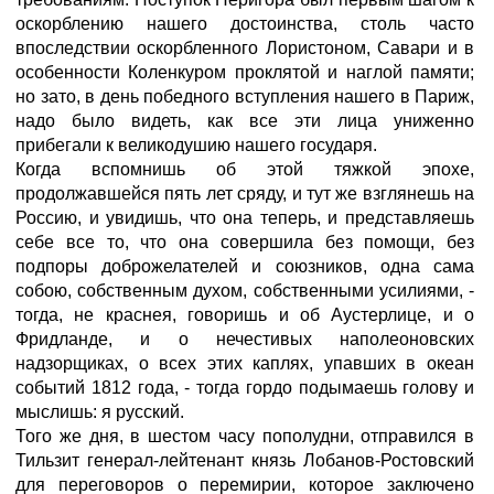
оскорблению нашего достоинства, столь часто
впоследствии оскорбленного Лористоном, Савари и в
особенности Коленкуром проклятой и наглой памяти;
но зато, в день победного вступления нашего в Париж,
надо было видеть, как все эти лица униженно
прибегали к великодушию нашего государя.
Когда вспомнишь об этой тяжкой эпохе,
продолжавшейся пять лет сряду, и тут же взглянешь на
Россию, и увидишь, что она теперь, и представляешь
себе все то, что она совершила без помощи, без
подпоры доброжелателей и союзников, одна сама
собою, собственным духом, собственными усилиями, -
тогда, не краснея, говоришь и об Аустерлице, и о
Фридланде, и о нечестивых наполеоновских
надзорщиках, о всех этих каплях, упавших в океан
событий 1812 года, - тогда гордо подымаешь голову и
мыслишь: я русский.
Того же дня, в шестом часу пополудни, отправился в
Тильзит генерал-лейтенант князь Лобанов-Ростовский
для переговоров о перемирии, которое заключено