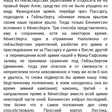
нашу из гейльсбергских укреплений и отбросить ее на
правый берег Алле; средство это не было упущено из
виду. Французская армия, перейдя чрез Пассаргу,
подходила к Гейльсбергу, обнимая левым крылом
своим наше правое крыло. Тогда только Беннингсен
вспомнил о Кёнигсберге. Три способа представлялись
ему к сохранению, хотя на некоторое время,
Кёнигсберга: один в отражении Наполеона от
гейльсбергских укреплений, разбитии его армии и
преследовании ее за Пассаргу и далее к Висле; другой
- в перемещении всей армии нашей к Фриш-Гафскому
заливу, не принимая сражения под Гейльсбергом
(движение, тогда уже опасное и от смежности с
неприятелем почти невозможное; к тому же если б оно
и удалось, то снова подвергло бы армию нашу тому
бедственному положению, в коем находилась она во
время зимней кампании); наконец, третий - в
направлении прямо в Кёнигсберг вместо всей армии
некоторой части оной. Беннингсен избрал последний,
тем более что и самое положение дел сему
способствовало. Прусский корпус Лестока,