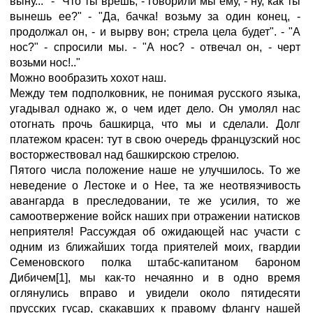
выну..." - "Что ты врешь, - говорили мы ему, - ну, как ты
вынешь ее?" - "Да, бачка! возьму за один конец, -
продолжал он, - и вырву вон; стрела цела будет". - "А
нос?" - спросили мы. - "А нос? - отвечал он, - черт
возьми нос!.."
Можно вообразить хохот наш.
Между тем подполковник, не понимая русского языка,
угадывал однако ж, о чем идет дело. Он умолял нас
отогнать прочь башкирца, что мы и сделали. Долг
платежом красен: тут в свою очередь французский нос
восторжествовал над башкирскою стрелою.
Пятого числа положение наше не улучшилось. То же
неведение о Лестоке и о Нее, та же неотвязчивость
авангарда в преследовании, те же усилия, то же
самоотвержение войск наших при отражении натисков
неприятеля! Рассуждая об ожидающей нас участи с
одним из ближайших тогда приятелей моих, гвардии
Семеновского полка штабс-капитаном бароном
Дибичем[1], мы как-то нечаянно и в одно время
оглянулись вправо и увидели около пятидесяти
прусских гусар, скакавших к правому флангу нашей