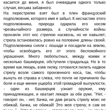
касается до меня, я был очевидцем одного только
случая, весьма забавного.
На перестрелке взят был в плен французский
подполковник, которого имя я забыл. К несчастию этого
подполковника, природа одарила его носом
чрезвычайного размера, а случайности войны
пронзили этот нос стрелою насквозь, но не навылет;
стрела остановилась ровно на половине длины своей.
Подполковника сняли с лошади и посадили на землю,
чтобы освободить его от этого беспокойного
украшения. Много любопытных, между коими и
несколько башкирцев, обступили страдальца. Но в то
время как лекарь, взяв пилку, готовился пилить надвое
стрелу возле самого пронзенного носа, так, чтобы
вынуть ее справа и слева, что почти не причинило бы
боли и еще менее ущерба этой громадной выпуклости,
- один из башкирцев узнает оружие, ему
принадлежащее, и хватает лекаря за обе руки. "Нет, -
говорит он, - нет, бачка, не дам резать стрелу мою; не
обижай, бачка, не обижай! Это моя стрела; я сам ее