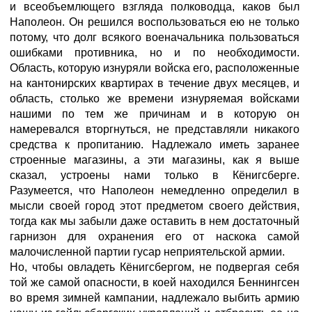
и всеобъемлющего взгляда полководца, каков был
Наполеон. Он решился воспользоваться ею не только
потому, что долг всякого военачальника пользоваться
ошибками противника, но и по необходимости.
Область, которую изнуряли войска его, расположенные
на кантонирских квартирах в течение двух месяцев, и
область, столько же времени изнуряемая войсками
нашими по тем же причинам и в которую он
намеревался вторгнуться, не представляли никакого
средства к пропитанию. Надлежало иметь заранее
строенные магазины, а эти магазины, как я выше
сказал, устроены нами только в Кёнигсберге.
Разумеется, что Наполеон немедленно определил в
мысли своей город этот предметом своего действия,
тогда как мы забыли даже оставить в нем достаточный
гарнизон для охранения его от наскока самой
малочисленной партии гусар неприятельской армии.
Но, чтобы овладеть Кёнигсбергом, не подвергая себя
той же самой опасности, в коей находился Беннингсен
во время зимней кампании, надлежало выбить армию