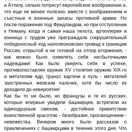
и Аттилу, сильно потрясут европейское воображение и,
что еще не менее полезно, вместе с воображением и
съестные и военные запасы противной армии. Но
после поражения под Фридландом, но при отступлении
к Неману, когда и самая наша пехота, артиллерия и
конница с трудом уже преграждали сокрушительный
победоносный ход наполеоновских громад к границам
России, открытой и не готовой на отпор вторжения, -
как можно было охмелять себя несбыточными
надеждами! Как было уверять себя в успехе,
противопоставляя оружие XV столетия оружию XIX-го
и метателям ядр, гранат, картечи и пуль - метателей
заостренных железом палочек, хотя бы число их
доходило до невероятия!
Как бы то ни было, но французы и те из русских,
которые впервые увидели башкирцев, встретили их
единодушным смехом, - достойное приветствие
воинственной красотою - безобразия, просвещением -
невежества. Вечером много было рассказов о
приключениях с башкирцами в течение этого дня. Что