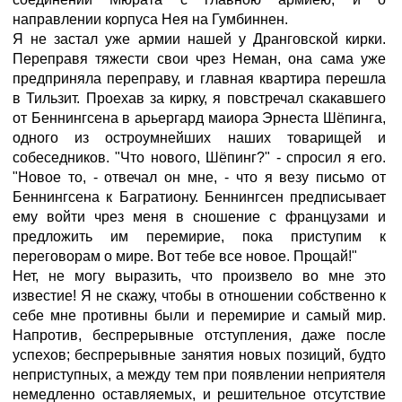
направлении корпуса Нея на Гумбиннен.
Я не застал уже армии нашей у Дранговской кирки.
Переправя тяжести свои чрез Неман, она сама уже
предприняла переправу, и главная квартира перешла
в Тильзит. Проехав за кирку, я повстречал скакавшего
от Беннингсена в арьергард маиора Эрнеста Шёпинга,
одного из остроумнейших наших товарищей и
собеседников. "Что нового, Шёпинг?" - спросил я его.
"Новое то, - отвечал он мне, - что я везу письмо от
Беннингсена к Багратиону. Беннингсен предписывает
ему войти чрез меня в сношение с французами и
предложить им перемирие, пока приступим к
переговорам о мире. Вот тебе все новое. Прощай!"
Нет, не могу выразить, что произвело во мне это
известие! Я не скажу, чтобы в отношении собственно к
себе мне противны были и перемирие и самый мир.
Напротив, беспрерывные отступления, даже после
успехов; беспрерывные занятия новых позиций, будто
неприступных, а между тем при появлении неприятеля
немедленно оставляемых, и решительное отсутствие