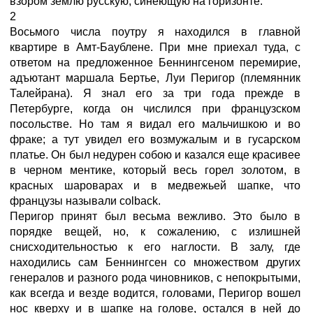
взором землю русскую, синеющую на горизонте.
2
Восьмого числа поутру я находился в главной
квартире в Амт-Баублене. При мне приехал туда, с
ответом на предложенное Беннингсеном перемирие,
адъютант маршала Бертье, Луи Перигор (племянник
Талейрана). Я знал его за три года прежде в
Петербурге, когда он числился при французском
посольстве. Но там я видал его мальчишкою и во
фраке; а тут увидел его возмужалым и в гусарском
платье. Он был недурен собою и казался еще красивее
в черном ментике, который весь горел золотом, в
красных шароварах и в медвежьей шапке, что
французы называли colback.
Перигор принят был весьма вежливо. Это было в
порядке вещей, но, к сожалению, с излишней
снисходительностью к его наглости. В залу, где
находились сам Беннингсен со множеством других
генералов и разного рода чиновников, с непокрытыми,
как всегда и везде водится, головами, Перигор вошел
нос кверху и в шапке на голове, остался в ней до