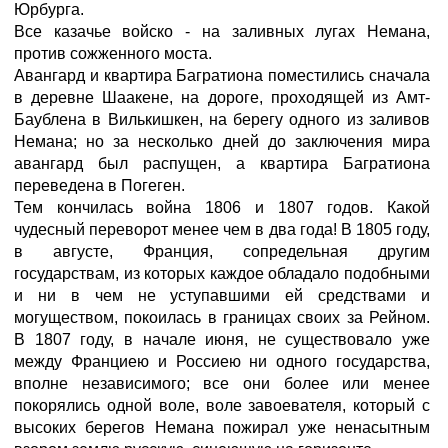
Юрбурга.
Все казачье войско - на заливных лугах Немана,
против сожженного моста.
Авангард и квартира Багратиона поместились сначала
в деревне Шаакене, на дороге, проходящей из Амт-
Баублена в Вилькишкен, на берегу одного из заливов
Немана; но за несколько дней до заключения мира
авангард был распущен, а квартира Багратиона
переведена в Погеген.
Тем кончилась война 1806 и 1807 годов. Какой
чудесный переворот менее чем в два года! В 1805 году,
в августе, Франция, сопредельная другим
государствам, из которых каждое обладало подобными
и ни в чем не уступавшими ей средствами и
могуществом, покоилась в границах своих за Рейном.
В 1807 году, в начале июня, не существовало уже
между Франциею и Россиею ни одного государства,
вполне независимого; все они более или менее
покорялись одной воле, воле завоевателя, который с
высоких берегов Немана пожирал уже ненасытным