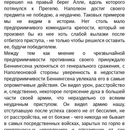
перешел на правый берег Алле, вдоль которого
потянулся к Прегелю. Наполеон достиг своего
предмета не победою, а неудачею. Таковых примеров
мы не видим в истории. Нет столь мало
предприимчивого коменданта крепости, который не
произвел бы из нее хоть слабой вылазки после
отбитого приступа, - не только чтобы решился оставить
ее, будучи победителем.
Между тем как мнение о чрезвычайной
предприимчивости противника своего принуждало
Беннингсена уклоняться от генерального сражения, с
Наполеоновой стороны уверенность в недостатке
предприимчивости Беннингсена увлекала его в самые
опрометчивые действия. Он видел урон, расстройство
и, следственно, некоторое потрясение духа в большей
части своей армии, что нераздельно со всяким
неудачным приступом. Он видел армию нашу,
отступавшую после успеха своего не от бессилия, не
от расстройства, не от боязни - чего никогда не бывает
в самых посредственных войсках, зарытых по горло в
смертоносных укреплениях и отразивших от сих