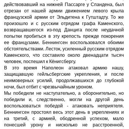
действовавший на нижней Пассарге у Спандена, был
отрезан от нашей армии движением левого крыла
французской армии от Эльдитена к Гутштадту. То же
произошло и с русским отрядом графа Каменского,
возвращавшегося из-под Данцига после неудачной
попытки пробиться в эту крепость прежде покорения
ее французами. Беннингсен воспользовался обоими
обстоятельствами. Лесток, усиленный русским отрядом
Каменского, что составило около двенадцати тысяч
человек, поспешил к Кёнигсбергу.
В это время Наполеон атаковал армию нашу,
защищавшую гейльсбергские укрепления, и после
неимоверных усилий, продолжавшихся до глубокой
ночи, был отбит с чрезвычайным уроном.
Мы победили не наступательно, а оборонительно, но
победили и, следственно, могли на другой день
воспользоваться победой - атаковать неприятеля.
Беннингсен простоял весь этот день в укреплениях и
на третий, с армией, ободренной успехом, мало
понесшей урону и нисколько не расстроенной,