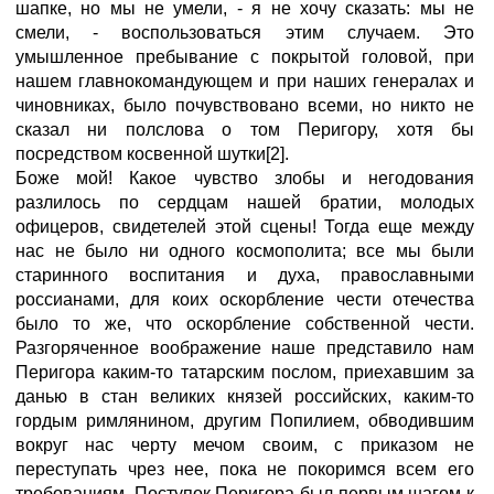
шапке, но мы не умели, - я не хочу сказать: мы не
смели, - воспользоваться этим случаем. Это
умышленное пребывание с покрытой головой, при
нашем главнокомандующем и при наших генералах и
чиновниках, было почувствовано всеми, но никто не
сказал ни полслова о том Перигору, хотя бы
посредством косвенной шутки[2].
Боже мой! Какое чувство злобы и негодования
разлилось по сердцам нашей братии, молодых
офицеров, свидетелей этой сцены! Тогда еще между
нас не было ни одного космополита; все мы были
старинного воспитания и духа, православными
россианами, для коих оскорбление чести отечества
было то же, что оскорбление собственной чести.
Разгоряченное воображение наше представило нам
Перигора каким-то татарским послом, приехавшим за
данью в стан великих князей российских, каким-то
гордым римлянином, другим Попилием, обводившим
вокруг нас черту мечом своим, с приказом не
переступать чрез нее, пока не покоримся всем его
требованиям. Поступок Перигора был первым шагом к