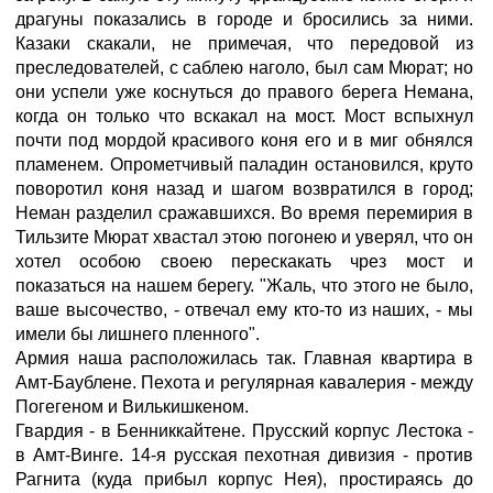
драгуны показались в городе и бросились за ними.
Казаки скакали, не примечая, что передовой из
преследователей, с саблею наголо, был сам Мюрат; но
они успели уже коснуться до правого берега Немана,
когда он только что вскакал на мост. Мост вспыхнул
почти под мордой красивого коня его и в миг обнялся
пламенем. Опрометчивый паладин остановился, круто
поворотил коня назад и шагом возвратился в город;
Неман разделил сражавшихся. Во время перемирия в
Тильзите Мюрат хвастал этою погонею и уверял, что он
хотел особою своею перескакать чрез мост и
показаться на нашем берегу. "Жаль, что этого не было,
ваше высочество, - отвечал ему кто-то из наших, - мы
имели бы лишнего пленного".
Армия наша расположилась так. Главная квартира в
Амт-Баублене. Пехота и регулярная кавалерия - между
Погегеном и Вилькишкеном.
Гвардия - в Бенниккайтене. Прусский корпус Лестока -
в Амт-Винге. 14-я русская пехотная дивизия - против
Рагнита (куда прибыл корпус Нея), простираясь до