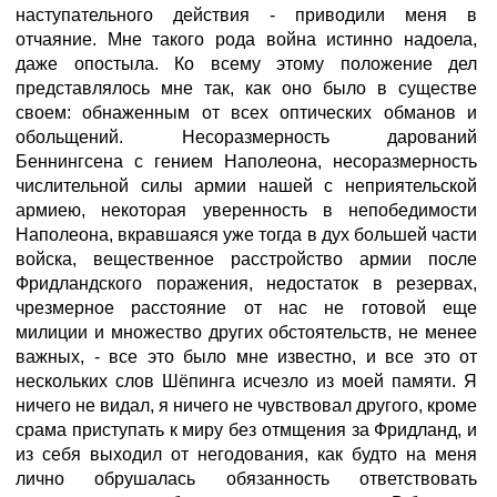
наступательного действия - приводили меня в
отчаяние. Мне такого рода война истинно надоела,
даже опостыла. Ко всему этому положение дел
представлялось мне так, как оно было в существе
своем: обнаженным от всех оптических обманов и
обольщений. Несоразмерность дарований
Беннингсена с гением Наполеона, несоразмерность
числительной силы армии нашей с неприятельской
армиею, некоторая уверенность в непобедимости
Наполеона, вкравшаяся уже тогда в дух большей части
войска, вещественное расстройство армии после
Фридландского поражения, недостаток в резервах,
чрезмерное расстояние от нас не готовой еще
милиции и множество других обстоятельств, не менее
важных, - все это было мне известно, и все это от
нескольких слов Шёпинга исчезло из моей памяти. Я
ничего не видал, я ничего не чувствовал другого, кроме
срама приступать к миру без отмщения за Фридланд, и
из себя выходил от негодования, как будто на меня
лично обрушалась обязанность ответствовать