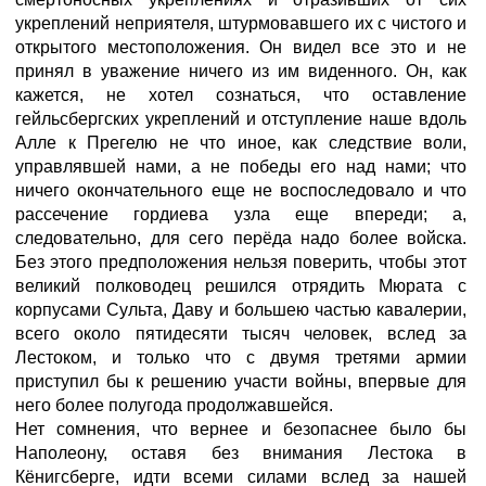
укреплений неприятеля, штурмовавшего их с чистого и
открытого местоположения. Он видел все это и не
принял в уважение ничего из им виденного. Он, как
кажется, не хотел сознаться, что оставление
гейльсбергских укреплений и отступление наше вдоль
Алле к Прегелю не что иное, как следствие воли,
управлявшей нами, а не победы его над нами; что
ничего окончательного еще не воспоследовало и что
рассечение гордиева узла еще впереди; а,
следовательно, для сего перёда надо более войска.
Без этого предположения нельзя поверить, чтобы этот
великий полководец решился отрядить Мюрата с
корпусами Сульта, Даву и большею частью кавалерии,
всего около пятидесяти тысяч человек, вслед за
Лестоком, и только что с двумя третями армии
приступил бы к решению участи войны, впервые для
него более полугода продолжавшейся.
Нет сомнения, что вернее и безопаснее было бы
Наполеону, оставя без внимания Лестока в
Кёнигсберге, идти всеми силами вслед за нашей