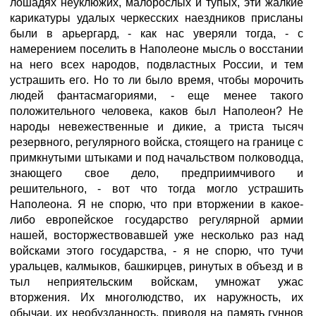
лошадях неуклюжих, малорослых и тупых, эти жалкие
карикатуры удалых черкесских наездников присланы
были в арьергард, - как нас уверяли тогда, - с
намерением поселить в Наполеоне мысль о восстании
на него всех народов, подвластных России, и тем
устрашить его. Но то ли было время, чтобы морочить
людей фантасмагориями, - еще менее такого
положительного человека, каков был Наполеон? Не
народы невежественные и дикие, а триста тысяч
резервного, регулярного войска, стоящего на границе с
примкнутыми штыками и под начальством полководца,
знающего свое дело, предприимчивого и
решительного, - вот что тогда могло устрашить
Наполеона. Я не спорю, что при вторжении в какое-
либо европейское государство регулярной армии
нашей, восторжествовавшей уже несколько раз над
войсками этого государства, - я не спорю, что тучи
уральцев, калмыков, башкирцев, ринутых в объезд и в
тыл неприятельским войскам, умножат ужас
вторжения. Их многолюдство, их наружность, их
обычаи, их необузданность, приводя на память гуннов