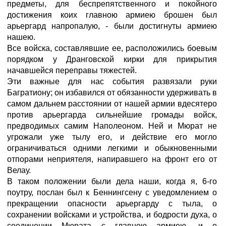
предметы, для беспрепятственного и покойного
достижения коих главною армиею брошен был
арьергард напропалую, - были достигнуты армиею
нашею.
Все войска, составлявшие ее, расположились боевым
порядком у Дранговской кирки для прикрытия
начавшейся переправы тяжестей.
Эти важные для нас события развязали руки
Багратиону; он избавился от обязанности удерживать в
самом дальнем расстоянии от нашей армии вдесятеро
против арьергарда сильнейшие громады войск,
предводимых самим Наполеоном. Ней и Мюрат не
угрожали уже тылу его, и действие его могло
ограничиваться одними легкими и обыкновенными
отпорами неприятеля, напиравшего на фронт его от
Велау.
В таком положении были дела наши, когда я, 6-го
поутру, послан был к Беннингсену с уведомлением о
прекращении опасности арьергарду с тыла, о
сохранении войсками и устройства, и бодрости духа, о
соединении Мюрата с главною армиею, и о