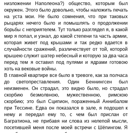
низложении Наполеона?) общество, которым был
окружен. Этого было довольно, чтобы наложить печать
на уста мои. Не было сомнения, что при таковых
рыцарях нечего было и помышлять о продолжении
борьбы с неприятелем. Тут только разглядел я, в какой
мир я попал, и узнал, до какой степени та часть армии,
которая живет под крышами и так редко вдается в
случайности сражений, различествует от той, которой
крышею служит шатер небесный и которую за два часа
перед тем я оставил под пулями и ядрами готовою
хоть на вековые войны.
В главной квартире все было в тревоге, как за полчаса
до светопреставления. Один Беннингсен был
неизменен. Он страдал, это видно было, но страдал
скорбию безмолвною, мужественною, римскою
скорбию; это был Сципион, пораженный Аннибалом
при Тессине. Едва он показался в зале, я подошел к
нему и передал ему то, с чем был прислан от
Багратиона, не прибавя ни слова из нелепой мысли,
посетившей меня после моей встречи с Шёпингом. Я