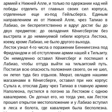
армией к Нижней Алле, и только по одержании над ней
победы отделить от главных своих сил корпуса,
отделенные еще из-под Гейльсберга. Единым
направлением их от Нижней Алле, чрез Тапиао в
Лабиао, он беспрепятственно и вдруг достиг бы до
двух предметов: до овладения Кёнигсбергом без
выстрела и до неминуемой гибели корпуса Лестока,
коему, кроме Лабиао, не было другого выхода.
Лесток узнал 4-го числа о поражении Беннингсена под
Фридландом и об отступлении армии нашей к Тильзиту.
Он немедленно оставил Кёнигсберг и поспешил к
Лабиао, чтобы оттуда выйти на тильзитский путь.
Постигая всю опасность положения своего, он не шел,
он летел туда без отдыхов. Мюрат, овладев нашими
магазинами в Кёнигсберге, оставил при них корпус
Сульта и, отослав Даву чрез Тапиао в главную армию
Наполеона, пустился в погоню за Лестоком с одною
кавалериею. Он догнал его, но тогда уже, как Лесток
прошел открытое местоположение и у Лабиао вступил
в леса и болота, где кавалерия была бесполезна.