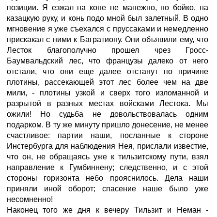
позиции. Я езжал на коне не манежно, но бойко, на
казацкую руку, и конь подо мной был залетный. В одно
мгновение я уже съехался с пруссаками и немедленно
прискакал с ними к Багратиону. Они объявили ему, что
Лесток благополучно прошел чрез Гросс-
Баумвальдский лес, что французы далеко от него
отстали, что они еще далее отстанут по причине
плотины, рассекающей этот лес более чем на две
мили, - плотины узкой и сверх того изломанной и
разрытой в разных местах войсками Лестока. Мы
ожили! Но судьба не довольствовалась одним
подарком. В ту же минуту пришло донесение, не менее
счастливое: партии наши, посланные к стороне
Инстербурга для наблюдения Нея, прислали известие,
что он, не обращаясь уже к тильзитскому пути, взял
направление к Гумбиннену; следственно, и с этой
стороны горизонта небо прояснилось. Дела наши
приняли иной оборот; спасение наше было уже
несомненно!
Наконец того же дня к вечеру Тильзит и Неман -