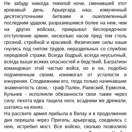
Не забуду никогда тяжелой ночи, сменившей этот
кровавый день. Арьергард наш, измученный
десятисуточными битвами и ошеломленный
последним ударом, разразившимся более на нем, чем
на других войсках, прикрывал беспорядочное
отступление армии, несколько часов пред тем столь
грозной, стройной и красивой. Физические силы наши
гнулись под гнетом трудов, нераздельных со службою
передовой стражи. Всегда бодрый, всегда неусыпный,
всегда выше всяких опасностей и бедствий, Багратион
командовал этой частью войск, но и он, подобно
подчиненным своим, изнемогал от усталости и
изнурения. Сподвижники его, тогда только начинавшие
знаменитость свою, - граф Пален, Раевский, Ермолов,
Кульнев - исполняли обязанности свои также через
силу; пехота едва тащила ноги, всадники же дремали,
шатаясь на конях.
На рассвете армия прибыла в Велау и в продолжение
дня перешла через Прегель; арьергард, соединясь с
нею, истребил мост. Все войско, сколько позволило