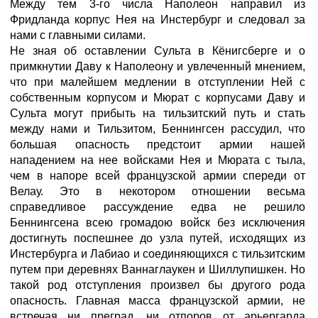
Между тем 3-го числа Наполеон направил из
Фридланда корпус Нея на Инстербург и следовал за
нами с главными силами.
Не зная об оставлении Сульта в Кёнигсберге и о
примкнутии Даву к Наполеону и увлеченный мнением,
что при малейшем медлении в отступлении Ней с
собственным корпусом и Мюрат с корпусами Даву и
Сульта могут прибыть на тильзитский путь и стать
между нами и Тильзитом, Беннингсен рассудил, что
большая опасность предстоит армии нашей
нападением на нее войсками Нея и Мюрата с тыла,
чем в напоре всей французской армии спереди от
Велау. Это в некотором отношении весьма
справедливое рассуждение едва не решило
Беннингсена всею громадою войск без исключения
достигнуть поспешнее до узла путей, исходящих из
Инстербурга и Лабиао и соединяющихся с тильзитским
путем при деревнях Ваннаглаукен и Шиллупишкен. Но
такой род отступления произвел бы другого рода
опасность. Главная масса французской армии, не
встречая ни преград, ни отпоров от арьергарда