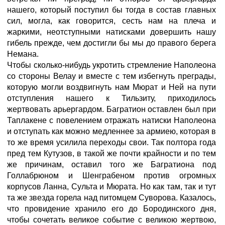
нашего, который поступил бы тогда в состав главных
сил, могла, как говорится, сесть нам на плеча и
жаркими, неотступными натисками довершить нашу
гибель прежде, чем достигли бы мы до правого берега
Немана.
Чтобы сколько-нибудь укротить стремление Наполеона
со стороны Велау и вместе с тем избегнуть преграды,
которую могли воздвигнуть нам Мюрат и Ней на пути
отступления нашего к Тильзиту, приходилось
жертвовать арьергардом. Багратион оставлен был при
Таплакене с повелением отражать натиски Наполеона
и отступать как можно медленнее за армиею, которая в
то же время усилила переходы свои. Так полтора года
пред тем Кутузов, в такой же почти крайности и по тем
же причинам, оставил того же Багратиона под
Голлабрюном и Шенграбеном против огромных
корпусов Ланна, Сульта и Мюрата. Но как там, так и тут
та же звезда горела над питомцем Суворова. Казалось,
что провидение хранило его до Бородинского дня,
чтобы сочетать великое событие с великою жертвою,