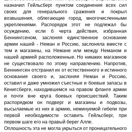
назначил Гейльсберг пунктом соединения всех сил
своих для генерального сражения и покрыл
возвышения, облегающие город, многочисленными
укреплениями. Распорядок этот не подлежал бы
осуждению, если б черта действия, избранная
Беннингсеном, заслоняя единственное основание
армии нашей - Неман и Россию, заслоняла вместе с
тем и магазины, на Немане или между Неманом и
нашей армией расположенные. Но никаких магазинов
не существовало по этому направлению. Напротив,
Беннингсен отстранил их от естественного и истинного
основания своего и, заслоняя Неман и Россию,
оставил и даже умножил съестные и боевые запасы в
Кенигсберге, находившемся на правом фланге армии
и почти вне круга боевых происшествий. Таким
распорядком он подверг и магазины и подвозы,
высылаемые из них в армию, неминуемой гибели при
первой необходимости оставить Гейльсберг, при
первом шаге его на правый берег Алле.
Оплошность эта не могла укрыться от проницательного