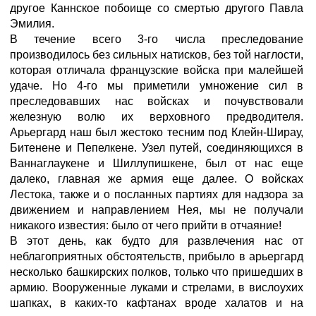
другое Каннское побоище со смертью другого Павла
Эмилия.
В течение всего 3-го числа преследование
производилось без сильных натисков, без той наглости,
которая отличала французские войска при малейшей
удаче. Но 4-го мы приметили умножение сил в
преследовавших нас войсках и почувствовали
железную волю их верховного предводителя.
Арьергард наш был жестоко тесним под Клейн-Ширау,
Битенене и Пепелкене. Узел путей, соединяющихся в
Ваннаглаукене и Шиллупишкене, был от нас еще
далеко, главная же армия еще далее. О войсках
Лестока, также и о посланных партиях для надзора за
движением и направлением Нея, мы не получали
никакого известия: было от чего прийти в отчаяние!
В этот день, как будто для развлечения нас от
неблагоприятных обстоятельств, прибыло в арьергард
несколько башкирских полков, только что пришедших в
армию. Вооруженные луками и стрелами, в вислоухих
шапках, в каких-то кафтанах вроде халатов и на