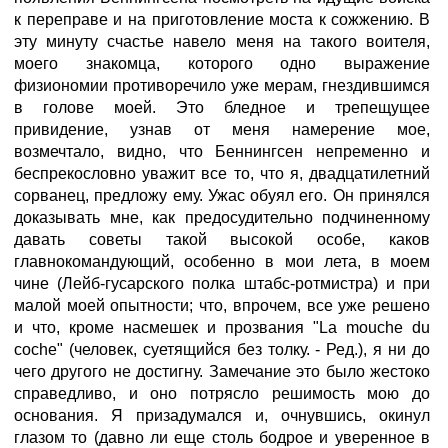
к переправе и на приготовление моста к сожжению. В
эту минуту счастье навело меня на такого воителя,
моего знакомца, которого одно выражение
физиономии противоречило уже мерам, гнездившимся
в голове моей. Это бледное и трепещущее
привидение, узнав от меня намерение мое,
возмечтало, видно, что Беннингсен непременно и
беспрекословно уважит все то, что я, двадцатилетний
сорванец, предложу ему. Ужас обуял его. Он принялся
доказывать мне, как предосудительно подчиненному
давать советы такой высокой особе, каков
главнокомандующий, особенно в мои лета, в моем
чине (Лейб-гусарского полка штабс-ротмистра) и при
малой моей опытности; что, впрочем, все уже решено
и что, кроме насмешек и прозвания "La mouche du
coche" (человек, суетящийся без толку. - Ред.), я ни до
чего другого не достигну. Замечание это было жестоко
справедливо, и оно потрясло решимость мою до
основания. Я призадумался и, очнувшись, окинул
глазом то (давно ли еще столь бодрое и уверенное в