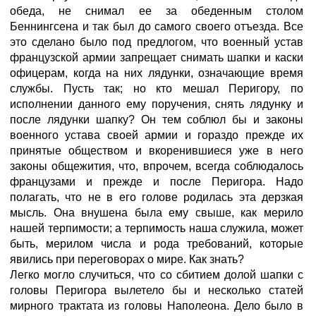
обеда, не снимал ее за обеденным столом
Беннингсена и так был до самого своего отъезда. Все
это сделано было под предлогом, что военный устав
французской армии запрещает снимать шапки и каски
офицерам, когда на них лядунки, означающие время
службы. Пусть так; но кто мешал Перигору, по
исполнении данного ему поручения, снять лядунку и
после лядунки шапку? Он тем соблюл бы и законы
военного устава своей армии и гораздо прежде их
принятые обществом и вкоренившиеся уже в него
законы общежития, что, впрочем, всегда соблюдалось
французами и прежде и после Перигора. Надо
полагать, что не в его голове родилась эта дерзкая
мысль. Она внушена была ему свыше, как мерило
нашей терпимости; а терпимость наша служила, может
быть, мерилом числа и рода требований, которые
явились при переговорах о мире. Как знать?
Легко могло случиться, что со сбитием долой шапки с
головы Перигора вылетело бы и несколько статей
мирного трактата из головы Наполеона. Дело было в