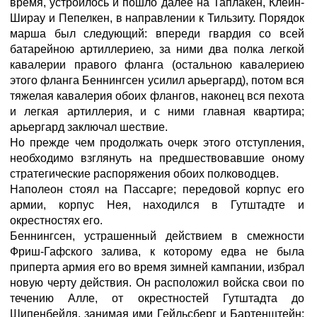
время, устроилось и пошло далее на Таплакен, Клейн-
Ширау и Пепелкен, в направлении к Тильзиту. Порядок
марша был следующий: впереди гвардия со всей
батарейною артиллериею, за ними два полка легкой
кавалерии правого фланга (остальною кавалериею
этого фланга Беннингсен усилил арьергард), потом вся
тяжелая кавалерия обоих флангов, наконец вся пехота
и легкая артиллерия, и с ними главная квартира;
арьергард заключал шествие.
Но прежде чем продолжать очерк этого отступления,
необходимо взглянуть на предшествовавшие оному
стратегические распоряжения обоих полководцев.
Наполеон стоял на Пассарге; передовой корпус его
армии, корпус Нея, находился в Гутштадте и
окрестностях его.
Беннингсен, устрашенный действием в смежности
Фриш-Гафского залива, к которому едва не была
приперта армия его во время зимней кампании, избрал
новую черту действия. Он расположил войска свои по
течению Алле, от окрестностей Гутштадта до
Шипенбейля, занимая ими Гейльсберг и Бартенштейн;