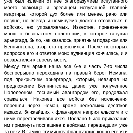
уже был излечен от нее благоразумием испуганного
моего знакомца и зрелищем испуганной главной
квартиры, которой дух более или менее, рано или
поздно, но всегда и неминуемо должен отозваться в
войсках, ею управляемых. Известие, привезенное
мною о безопасном положении, в которое вступил
арьергард, было, как казалось, приятным подарком для
Беннингсена; взор его прояснился. После некоторых
вопросов его и ответов моих аудиенция кончилась, и я
возвратился к своему месту.
Между тем армия наша все 6-е и часть 7-го числа
беспрерывно переходила на правый берег Немана,
под прикрытием арьергарда, который, невзирая на
предложение Беннингсена, давно уже полученное
Наполеоном, теснимый авангардом его, продолжал
сражаться. Наконец все войска без исключения
перешли через Неман, кроме нескольких десятков
казаков, ближайших к фланкерам неприятельским и с
ними перестреливавшихся. Послано было приказание
им примкнуть поспешнее к войскам, перешедшим уже
за реку. В самую эту минуту французские конно-егеря и