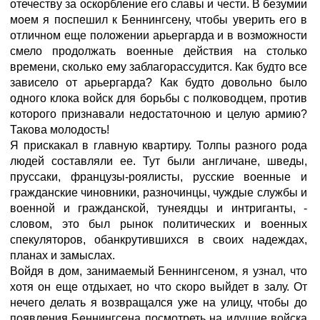
отечеству за оскорбление его славы и чести. В безумии
моем я поспешил к Беннингсену, чтобы уверить его в
отличном еще положении арьергарда и в возможности
смело продолжать военные действия на столько
времени, сколько ему заблагорассудится. Как будто все
зависело от арьергарда? Как будто довольно было
одного клока войск для борьбы с полководцем, против
которого признавали недостаточною и целую армию?
Такова молодость!
Я прискакал в главную квартиру. Толпы разного рода
людей составляли ее. Тут были англичане, шведы,
пруссаки, французы-роялисты, русские военные и
гражданские чиновники, разночинцы, чуждые службы и
военной и гражданской, тунеядцы и интриганты, -
словом, это был рынок политических и военных
спекуляторов, обанкрутившихся в своих надеждах,
планах и замыслах.
Войдя в дом, занимаемый Беннингсеном, я узнал, что
хотя он еще отдыхает, но что скоро выйдет в залу. От
нечего делать я возвращался уже на улицу, чтобы до
появления Беннингсена посмотреть на идущие войска