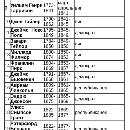
март–
Уильям Генри
1773-
9
апрель
виг
Гаррисон
1841
1841
1790-
1841-
10
Джон Тайлер
виг
1862
1845
Джеймс Нокс
1795-
1845-
11
демократ
Полк
1849
1849
Закари
1784-
1849-
12
виг
Тейлор
1850
1850
Миллард
1800-
1850-
13
виг
Филмор
1874
1853
Франклин
1804-
1853-
14
демократ
Пирс
1869
1857
Джеймс
1791-
1857-
15
демократ
Бьюкенен
1868
1861
Авраам
1809-
1861-
16
республиканец
Линкольн
1865
1865
Эндрю
1808-
1865-
17
демократ
Джонсон
1875
1869
Улисс
1822-
1869-
18
Симпсон
республиканец
1885
1877
Грант
Ратерфорд
1822-
1877-
19
Бёрчард
республиканец