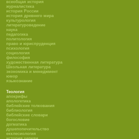
всеобщая история
Калвин
1872-
1923-
журналистика
30
республиканец
история России
Кулидж
1933
1929
история древнего мира
Герберт
1874-
1929-
31
культурология
республиканец
Кларк Гувер
1964
1933
литературоведение
Франклин
наука
1882-
1933-
педагогика
32
Делано
демократ
1945
1945
политология
Рузвельт
право и юриспруденция
1884-
1945-
психология
33
Гарри Трумэн
демократ
1972
1953
социология
философия
Дуайт Дэвид
1890-
1953-
34
республиканец
художественная литература
Эйзенхауэр
1969
1961
Школьная литература
Джон
экономика и менеджмент
1917-
1961-
35
Фицджералд
демократ
юмор
1963
1963
языкознание
Кеннеди
Линдон
1908-
1963-
36
демократ
Теология
Джонсон
1973
1969
апокрифы
Ричард
апологетика
1913-
1969-
37
Милхаус
республиканец
библейские толкования
1994
1974
библиология
Никсон
библейские словари
Джералд
богословие
1974-
38
Рудолф
1913-
республиканец
догматика
1977
Форд
душепопечительство
екклесиология
Джеймс
1977-
история церкви