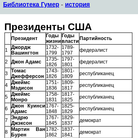
Библиотека Гумер
-
история
Президенты США
Годы
Годы
Президент
Партийность
жизни
власти
Джордж
1732-
1789-
1
федералист
Вашингтон
1799
1797
1735-
1797-
2
Джон Адамс
федералист
1826
1801
Томас
1743-
1801-
3
республиканец
Джефферсон
1826
1809
Джеймс
1751-
1809-
4
республиканец
Мэдисон
1836
1817
Джеймс
1758-
1817-
5
республиканец
Монро
1831
1825
Джон Куинси
1767-
1825-
6
республиканец
Адамс
1848
1829
Эндрю
1767-
1829-
7
демократ
Джэксон
1845
1837
Мартин Ван
1782-
1837-
8
демократ
Бурен
1862
1841