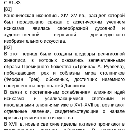
С.81-83
[81]
Каноническая иконопись XIV–XV вв., расцвет которой
был неразрывно связан с аскетическим учением
исихазма, явилась своеобразной духовной и
художественной вершиной древнерусского
изобразительного искусства.
[82]
В этот период были созданы шедевры религиозной
живописи, в которых оказались запечатленными
образы Премирного божества («Троица» А. Рублева),
побеждающих грех и соблазны мира столпников
(Феофан Грек), обоженых, достигших неземного
совершенства персонажей Дионисия.
В связи с постепенным ослаблением влияния идей
исихазма, и усиливающимися светскими и
инославными влияниями уже в XVI–XVII вв. возникают
отдельные явления, свидетельствующие о начале
кризиса религиозного искусства.
В XVIII в. новые светские идеалы активно проникают в