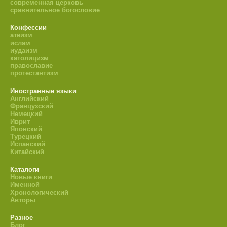
современная церковь
сравнительное богословие
Конфессии
атеизм
ислам
иудаизм
католицизм
православие
протестантизм
Иностранные языки
Английский
Французский
Немецкий
Иврит
Японский
Турецкий
Испанский
Китайский
Каталоги
Новые книги
Именной
Хронологический
Авторы
Разное
Блог