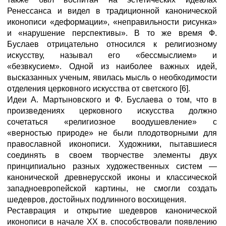
Ренессанса и видел в традиционной канонической
иконописи «деформации», «неправильности рисунка»
и «нарушение перспективы». В то же время Ф.
Буслаев отрицательно относился к религиозному
искусству, называл его «бессмыслием» и
«безвкусием». Одной из наиболее важных идей,
высказанных ученым, явилась мысль о необходимости
отделения церковного искусства от светского [6].
Идеи А. Мартыновского и Ф. Буслаева о том, что в
произведениях церковного искусства должно
сочетаться «религиозное воодушевление» с
«верностью природе» не были плодотворными для
православной иконописи. Художники, пытавшиеся
соединять в своем творчестве элементы двух
принципиально разных художественных систем —
канонической древнерусской иконы и классической
западноевропейской картины, не смогли создать
шедевров, достойных подлинного восхищения.
Реставрация и открытие шедевров канонической
иконописи в начале ХХ в. способствовали появлению