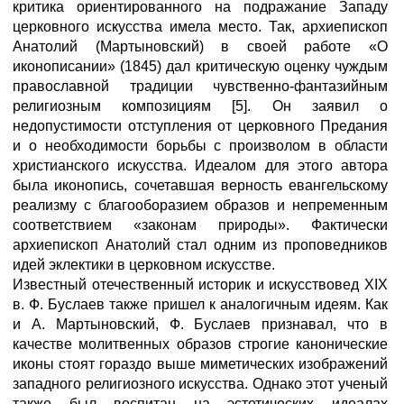
критика ориентированного на подражание Западу
церковного искусства имела место. Так, архиепископ
Анатолий (Мартыновский) в своей работе «О
иконописании» (1845) дал критическую оценку чуждым
православной традиции чувственно-фантазийным
религиозным композициям [5]. Он заявил о
недопустимости отступления от церковного Предания
и о необходимости борьбы с произволом в области
христианского искусства. Идеалом для этого автора
была иконопись, сочетавшая верность евангельскому
реализму с благооборазием образов и непременным
соответствием «законам природы». Фактически
архиепископ Анатолий стал одним из проповедников
идей эклектики в церковном искусстве.
Известный отечественный историк и искусствовед XIX
в. Ф. Буслаев также пришел к аналогичным идеям. Как
и А. Мартыновский, Ф. Буслаев признавал, что в
качестве молитвенных образов строгие канонические
иконы стоят гораздо выше миметических изображений
западного религиозного искусства. Однако этот ученый
также был воспитан на эстетических идеалах