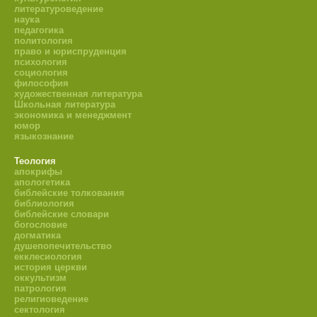
литературоведение
наука
педагогика
политология
право и юриспруденция
психология
социология
философия
художественная литература
Школьная литература
экономика и менеджмент
юмор
языкознание
Теология
апокрифы
апологетика
библейские толкования
библиология
библейские словари
богословие
догматика
душепопечительство
екклесиология
история церкви
оккультизм
патрология
религиоведение
сектология