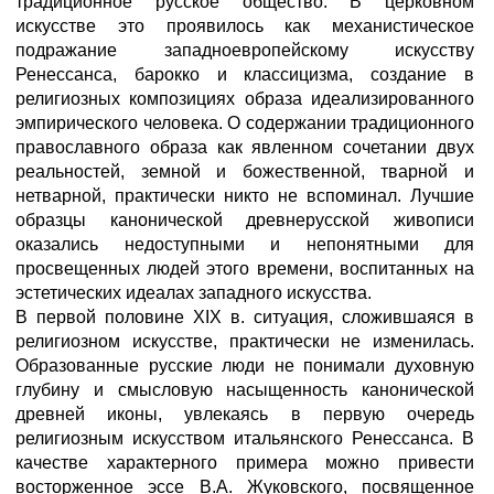
традиционное русское общество. В церковном
искусстве это проявилось как механистическое
подражание западноевропейскому искусству
Ренессанса, барокко и классицизма, создание в
религиозных композициях образа идеализированного
эмпирического человека. О содержании традиционного
православного образа как явленном сочетании двух
реальностей, земной и божественной, тварной и
нетварной, практически никто не вспоминал. Лучшие
образцы канонической древнерусской живописи
оказались недоступными и непонятными для
просвещенных людей этого времени, воспитанных на
эстетических идеалах западного искусства.
В первой половине XIX в. ситуация, сложившаяся в
религиозном искусстве, практически не изменилась.
Образованные русские люди не понимали духовную
глубину и смысловую насыщенность канонической
древней иконы, увлекаясь в первую очередь
религиозным искусством итальянского Ренессанса. В
качестве характерного примера можно привести
восторженное эссе В.А. Жуковского, посвященное