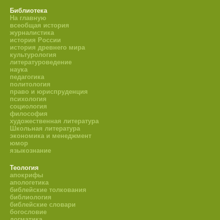
Библиотека
На главную
всеобщая история
журналистика
история России
история древнего мира
культурология
литературоведение
наука
педагогика
политология
право и юриспруденция
психология
социология
философия
художественная литература
Школьная литература
экономика и менеджмент
юмор
языкознание
Теология
апокрифы
апологетика
библейские толкования
библиология
библейские словари
богословие
догматика