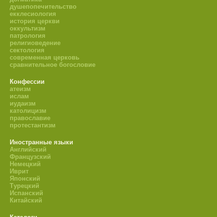
душепопечительство
екклесиология
история церкви
оккультизм
патрология
религиоведение
сектология
современная церковь
сравнительное богословие
Конфессии
атеизм
ислам
иудаизм
католицизм
православие
протестантизм
Иностранные языки
Английский
Французский
Немецкий
Иврит
Японский
Турецкий
Испанский
Китайский