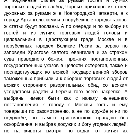
А подлинные статьи за руками гостей и лутчих
торговых людей и слобод Чорных приходов их отцев
духовных за руками ж в Новгородцкой четверти, а к
городу Архангельскому и в порубежные городы таковы
ж статьи будут посланы. А по очереди и по выбору из
гостей и из лутчих торговых людей головы и
целовальники в царствующем граде Москве и в
порубежных городех Великие Росии за верою по
заповеди Христове святого евангелия и за страхом
суда праведного божия, прежних постановленных
государственных указов в целости остерегая, также и
последствующих ко всякой государственной зборов
таможенных прибыли и к обороне торговых людей от
всяких сторонних разорительных обид со всяким
усердством радети и беречи того всего накрепко. А
выбраны имеют быти как с началу нынешнего
постановления к городу с Москвы гость и ему
товарыщи по разсмотрению, а не по дружбе и ни по
недружбе, но самою христианскою правдою без
оскорбления, и выбрав досужих и богу угодных людей,
не на животы смотря, но ведая от жития их