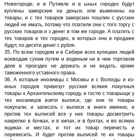
Новегороде, и в Путивле и в ыных городех будут
куплены заморские на деньги, или выменены на
товары, и с тех товаров заморских пошлин с русских
людей не имать, потому что платили они с того торгу с
русских товаров и з денег в том же городе. А платить с
тех товаров в тех городех, в которых они в продаже
будут, по десяти денег с рубля.
35. По всем городом и в Сибире всех купецких людей
воеводам сухим путем и водяным ни в чем торговом
деле в проездех не держать и не ведать, кроме
таможенного уставного права.
36. А которые иноземцы с Москвы и с Вологды и из-
иных городов привезут русския всякия покупныя
товары к Архангельскому городу, и гостю с товарыщи у
тех иноземцов взяти выписи, где они те товары
покупали, и записать с выписи в книги имянно, и
против тех выписей все у них товары досмотритъ
накрепко в бочках, и в кипах, и в бунтах, и во всяких
ящиках и местах, и тот их товар перечесть и
перевесить. И будет против выписей те их товары