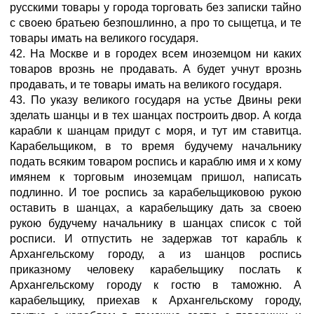
русскими товары у города торговать без записки тайно
с своею братьею безпошлинно, а про то сыщетца, и те
товары имать на великого государя.
42. На Москве и в городех всем иноземцом ни каких
товаров врознь не продавать. А будет учнут врознь
продавать, и те товары имать на великого государя.
43. По указу великого государя на устье Двины реки
зделать шанцы и в тех шанцах построить двор. А когда
карабли к шанцам придут с моря, и тут им ставитца.
Карабельщиком, в то время будучему начальнику
подать всяким товаром роспись и караблю имя и х кому
имянем к торговым иноземцам пришол, написать
подлинно. И тое роспись за карабельщиковою рукою
оставить в шанцах, а карабельщику дать за своею
рукою будучему начальнику в шанцах список с той
росписи. И отпустить не задержав тот карабль к
Архангельскому городу, а из шанцов роспись
приказному человеку карабельщику послать к
Архангельскому городу к гостю в таможню. А
карабельщику, приехав к Архангельскому городу,