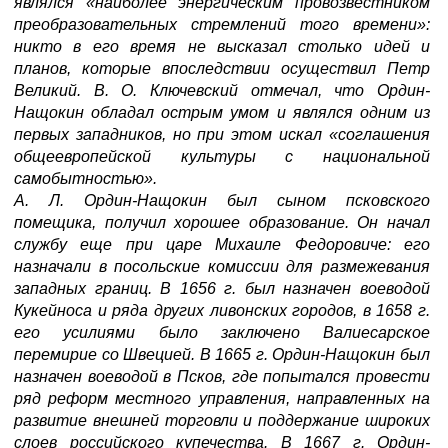
являлся «наиболее энергическим провозвестником
преобразовательных стремлений того времени»:
никто в его время не высказал столько идей и
планов, которые впоследствии осуществил Петр
Великий. В. О. Ключевский отмечал, что Ордин-
Нащокин обладал острым умом и являлся одним из
первых западников, но при этом искал «соглашения
общеевропейской культуры с национальной
самобытностью».
А. Л. Ордин-Нащокин был сыном псковского
помещика, получил хорошее образование. Он начал
службу еще при царе Михаиле Федоровиче: его
назначали в посольские комиссии для размежевания
западных границ. В 1656 г. был назначен воеводой
Кукейноса и ряда других ливонских городов, в 1658 г.
его усилиями было заключено Валиесарское
перемирие со Швецией. В 1665 г. Ордин-Нащокин был
назначен воеводой в Псков, где попытался провести
ряд реформ местного управления, направленных на
развитие внешней торговли и поддержание широких
слоев российского купечества. В 1667 г. Ордин-