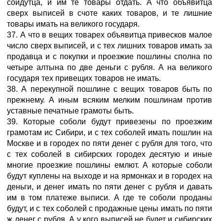
сойдутца, и им те товары отдать. А что объявитца
сверх выписей в счоте каких товаров, и те лишние
товары имать на великого государя.
37. А что в вещих товарех объявитца привесков малое
число сверх выписей, и с тех лишних товаров имать за
продавца и с покупки и проезжие пошлины сполна по
четыре алтына по две деньги с рубля. А на великого
государя тех привещих товаров не имать.
38. А перекупной пошлине с вещих товаров быть по
прежнему. А иным всяким мелким пошлинам против
уставные печатные грамоты быть.
39. Которые соболи будут привезены по проезжим
грамотам ис Сибири, и с тех соболей имать пошлин на
Москве и в городех по пяти денег с рубля для того, что
с тех соболей в сибирских городех десятую и иные
многие проезжие пошлины емлют. А которые соболи
будут куплены на выходе и на ярмонках и в городех на
деньги, и денег имать по пяти денег с рубля и давать
им в том платеже выписи. А где те соболи проданы
будут, и с тех соболей с продажные цены имать по пяти
ж денег с рубля. А у кого выписей не будет и сибирских