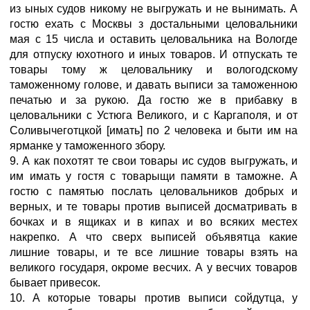
из ыных судов никому не выгружать и не вынимать. А
гостю ехать с Москвы з достальными целовальники
мая с 15 числа и оставить целовальника на Вологде
для отпуску юхотного и иных товаров. И отпускать те
товары тому ж целовальнику и вологодскому
таможенному голове, и давать выписи за таможенною
печатью и за рукою. Да гостю же в прибавку в
целовальники с Устюга Великого, и с Каргаполя, и от
Соливычеготцкой [имать] по 2 человека и быти им на
ярманке у таможенного збору.
9. А как похотят те свои товары ис судов выгружать, и
им имать у гостя с товарыщи памяти в таможне. А
гостю с памятью послать целовальников добрых и
верных, и те товары против выписей досматривать в
бочках и в ящиках и в кипах и во всяких местех
накрепко. А что сверх выписей объявятца какие
лишние товары, и те все лишние товары взять на
великого государя, окроме весчих. А у весчих товаров
бывает привесок.
10. А которые товары против выписи сойдутца, у