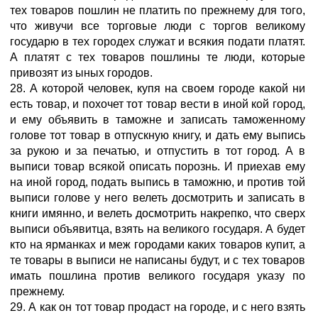
тех товаров пошлин не платить по прежнему для того,
что живучи все торговые люди с торгов великому
государю в тех городех служат и всякия подати платят.
А платят с тех товаров пошлины те люди, которые
привозят из ыных городов.
28. А которой человек, купя на своем городе какой ни
есть товар, и похочет тот товар вести в иной кой город,
и ему объявить в таможне и записать таможенному
голове тот товар в отпускную книгу, и дать ему выпись
за рукою и за печатью, и отпустить в тот город. А в
выписи товар всякой описать порознь. И приехав ему
на иной город, подать выпись в таможню, и против той
выписи голове у него велеть досмотрить и записать в
книги имянно, и велеть досмотрить накрепко, что сверх
выписи объявитца, взять на великого государя. А будет
кто на ярманках и меж городами каких товаров купит, а
те товары в выписи не написаны будут, и с тех товаров
имать пошлина против великого государя указу по
прежнему.
29. А как он тот товар продаст на городе, и с него взять