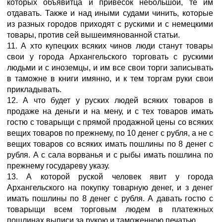
которых объявитца и привесок небольшой, те им
отдавать. Также и над иными судами чинить, которые
из разных городов приходят с рускими и с немецкими
товары, против сей вышеимянованной статьи.
11. А хто купецких всяких чинов люди станут товары
свои у города Архангельского торговать с рускими
людьми и с иноземцы, и им все свои торги записывать
в таможне в книги имянно, и к тем торгам руки свои
прикладывать.
12. А что будет у руских людей всяких товаров в
продаже на деньги и на мену, и с тех товаров имать
гостю с товарыщи с прямой продажной цены со всяких
вещих товаров по прежнему, по 10 денег с рубля, а не с
вещих товаров со всяких имать пошлины по 8 денег с
рубля. А с сала ворванья и с рыбы имать пошлина по
прежнему государеву указу.
13. А которой руской человек явит у города
Архангельского на покупку товарную денег, и з денег
имать пошлины по 8 денег с рубля. А давать гостю с
товарыщи всем торговым людем в платежных
пошлинах выписи за рукою и таможенною печатью.