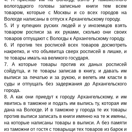
вологодцкого головы записные книги тем всем
товаром, которые с Москвы и со всех городов на
Вологде написаны в отпуск к Архангельскому городу.
5. И у купецких руских людей и у иноземцов взять
товаром росписи за их руками, сколько они своих
товаров отпущают с Вологды к Архангельскому городу.
6. И против тех росписей всех товаров досмотреть
накрепко, и что объявитца сверх росписей в лишке, и
те товары имать на великого государя.
7. А которые товары против их даных росписей
сойдутца, и те товары записав в книгу, и давать им
выписи за печатью и за рукою, и велеть им класти в
суды и отпущать без задержания до Архангельского
города.
8. А как они приедут к городу Архангельскому, и им
явитись в таможне и подать им выпись ту, которая им
дана на Вологде. И в таможне у города те их товары
против выписи записать в книги имянно на те ж имяны,
на которые написаны товары в выписи. А без памяти
из таможни от гостя с товарыщи тех товаров из барок и