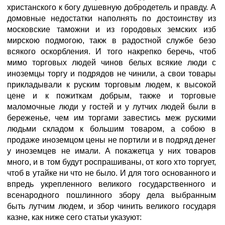
христанского к богу душевную добродетель и правду. А
домовные недостатки наполнять по достоинству из
московские таможни и из городовых земских изб
мирскою подмогою, такж в радостной службе безо
всякого оскорбления. И того накрепко беречь, чтоб
мимо торговых людей чинов белых всякие люди с
иноземцы торгу и подрядов не чинили, а свои товары
прикладывали к руским торговым людем, к высокой
цене и к пожиткам добрым, также и торговые
маломочные люди у гостей и у лутчих людей были в
береженье, чем им торгами завестись меж рускими
людьми складом к большим товаром, а собою в
продаже иноземцом цены не портили и в подряд денег
у иноземцев не имали. А покажетца у них товаров
много, и в том будут роспрашиваны, от кого хто торгует,
чтоб в утайке ни что не было. И для того основанного и
впредь укрепленного великого государственного и
всенародного пошлинного збору дела выбранным
быть лутчим людем, и збор чинить великого государя
казне, как ниже сего статьи указуют: