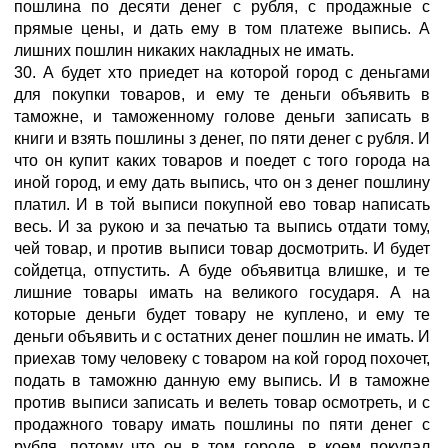
пошлина по десяти денег с рубля, с продажные с
прямые цены, и дать ему в том платеже выпись. А
лишних пошлин никаких накладных не имать.
30. А будет хто приедет на которой город с деньгами
для покупки товаров, и ему те деньги объявить в
таможне, и таможенному голове деньги записать в
книги и взять пошлины з денег, по пяти денег с рубля. И
что он купит каких товаров и поедет с того города на
иной город, и ему дать выпись, что он з денег пошлину
платил. И в той выписи покупной ево товар написать
весь. И за рукою и за печатью та выпись отдати тому,
чей товар, и против выписи товар досмотрить. И будет
сойдетца, отпустить. А буде объявитца влишке, и те
лишние товары имать на великого государя. А на
которые деньги будет товару не куплено, и ему те
деньги объявить и с остатних денег пошлин не имать. И
приехав тому человеку с товаром на кой город похочет,
подать в таможню данную ему выпись. И в таможне
против выписи записать и велеть товар осмотреть, и с
продажного товару имать пошлины по пяти денег с
рубля, потому что он в том городе, в коем покупал