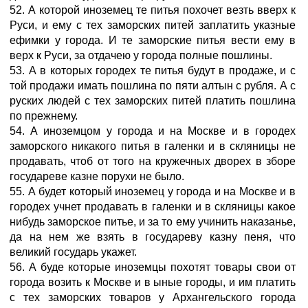
52. А которой иноземец те питья похочет везть вверх к
Руси, и ему с тех заморских питей заплатить указные
ефимки у города. И те заморские питья вести ему в
верх к Руси, за отдачею у города полные пошлины.
53. А в которых городех те питья будут в продаже, и с
той продажи имать пошлина по пяти алтын с рубля. А с
руских людей с тех заморских питей платить пошлина
по прежнему.
54. А иноземцом у города и на Москве и в городех
заморского никакого питья в галенки и в скляницы не
продавать, чтоб от того на кружечных дворех в зборе
государеве казне порухи не было.
55. А будет который иноземец у города и на Москве и в
городех учнет продавать в галенки и в скляницы какое
нибудь заморское питье, и за то ему учинить наказанье,
да на нем же взять в государеву казну пеня, что
великий государь укажет.
56. А буде которые иноземцы похотят товары свои от
города возить к Москве и в ыные городы, и им платить
с тех заморских товаров у Архангельского города