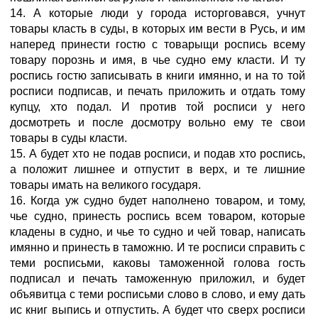
14. А которые люди у города исторговався, учнут
товары класть в суды, в которых им вести в Русь, и им
наперед принести гостю с товарыщи роспись всему
товару порознь и имя, в чье судно ему класти. И ту
роспись гостю записывать в книги имянно, и на то той
росписи подписав, и печать приложить и отдать тому
купцу, хто подал. И против той росписи у него
досмотреть и после досмотру вольно ему те свои
товары в суды класти.
15. А будет хто не подав росписи, и подав хто роспись,
а положит лишнее и отпустит в верх, и те лишние
товары имать на великого государя.
16. Когда уж судно будет наполнено товаром, и тому,
чье судно, принесть роспись всем товаром, которые
кладены в судно, и чье то судно и чей товар, написать
имянно и принесть в таможню. И те росписи справить с
теми росписьми, каковы таможенной голова гость
подписал и печать таможенную приложил, и будет
объявитца с теми росписьми слово в слово, и ему дать
ис книг выпись и отпустить. А будет что сверх росписи