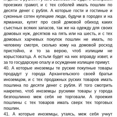
проезжих грамот, и с тех соболей имать пошлин по
десяти денег с рубля. А которые гости и гостиные и
суконные сотен купецкие люди, будучи в городех и на
ярманках, купят про свой домовой обиход каких
съестных всяких запасов, так же на одежду для своих
домовых нуж, десятков на пять или на шесть, и с тех
домовых харчевых покупок пошлин не имать, по
человеку смотря, сколько кому на домовой росход
пристойно, и то за верою, чтоб излищим не
корыстоватца. А естьли будет на них вправду извет, и
за то государскую опалу и осуждение излищее примут.
40. А которые иноземцы те руские покупные товары
продадут у города Архангельского своей братьи
иноземцом, и с тех продажных руских товаров имать
пошлина по десяти денег с рубля. И того смотрить
накрепко, чтоб иноземцы рускими товары у города
безпошлинно меж себя не торговали. А проежия
пошлины с тех товаров имать сверх тех торговых
пошлин.
41. А которые иноземцы, утаясь, меж себя учнут