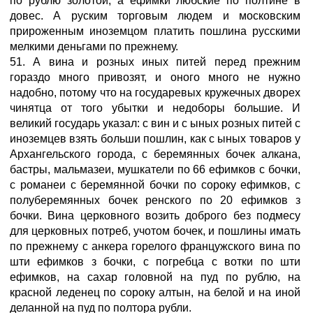
по рублю золотой, а ефимки любские по полтине в
довес. А руским торговым людем и московским
прироженным иноземцом платить пошлина русскими
мелкими деньгами по прежнему.
51. А вина и розных иных питей перед прежним
гораздо много привозят, и оного много не нужно
надобно, потому что на государевых кружечных дворех
чинятца от того убытки и недоборы большие. И
великий государь указал: с вин и с ыных розных питей с
иноземцев взять больши пошлин, как с ыных товаров у
Архангельского города, с беремянных бочек алкана,
бастры, мальмазеи, мушкатели по 66 ефимков с бочки,
с романеи с беремянной бочки по сороку ефимков, с
полуберемянных бочек ренского по 20 ефимков з
бочки. Вина церковного возить доброго без подмесу
для церковных потреб, учотом бочек, и пошлины имать
по прежнему с анкера горелого францужского вина по
шти ефимков з бочки, с погребца с вотки по шти
ефимков, на сахар головной на пуд по рублю, на
красной леденец по сороку алтын, на белой и на иной
деланной на пуд по полтора рубли.