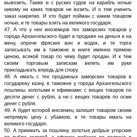
вывозить. Также и с руских судов на карабль ночью
никому ни каких товаров не возить. И о том учинить
заказ накрепко. И хто будет пойман с каким товаром
ночью, и те товары взять на великого государя.
47. А что у них иноземцов тех заморских товаров у
города Архангельского будет в продаже на деньги и на
мену, опроче фряских вин и водок, и те торги
записывать им в таможне в книге имянно прямою
ценою, всякой товар по чему будет продан. И к тем
своим торговым запискам велеть им руки
прикладывать впредь для спору.
48. А имать с тех продажных заморских товаров в
государеву казну, в таможне у города Архангельского
пошлины золотыми и ефимками: с вещих товаров по
десяти денег с рубля, а не с вещих товаров по осми
денег с рубля.
49. А будет которой иноземец запишет товаром своим
непрямую цену с убавкою, и те товары имать на
великого государя.
50. А приимать за пошлину золотые добрые угорские