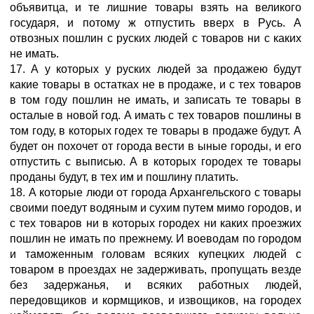
объявитца, и те лишние товары взять на великого
государя, и потому ж отпустить вверх в Русь. А
отвозных пошлин с руских людей с товаров ни с каких
не имать.
17. А у которых у руских людей за продажею будут
какие товары в остатках не в продаже, и с тех товаров
в том году пошлин не имать, и записать те товары в
осталые в новой год. А имать с тех товаров пошлины в
том году, в которых годех те товары в продаже будут. А
будет он похочет от города вести в ыные городы, и его
отпустить с выписью. А в которых городех те товары
проданы будут, в тех им и пошлину платить.
18. А которые люди от города Архангельского с товары
своими поедут водяным и сухим путем мимо городов, и
с тех товаров ни в которых городех ни каких проезжих
пошлин не имать по прежнему. И воеводам по городом
и таможенным головам всяких купецких людей с
товаром в проездах не задерживать, пропущать везде
без задержанья, и всяких работных людей,
передовщиков и кормщиков, и извощиков, на городех