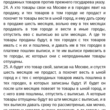
продажных товаров против прежнего государева указу.
24. А хто товары свои на Москве и в городех явит на
продажу, и тех товаров в том городе не продаст и
похочет те товары вести в ыной город, и ему дать сроку
в продаже шесть месяцев, вольно ему в тех месяцах
продавать в том городе и вести в иные городы,
отпустить ево с выписью во шти месяцах. А где те
товары проданы будут, в тех городех с тех товаров
имать с н их и пошлина, и давать им в тех городех в
платеже пошлин выписи, и те им выписи привозить в
те городы, ис которых они с непроданными товары
отпущены.
25. А будет хто товар свой, записав на Москве, и спустя
шесть месяцов не продаст, а похочет весть в ыной
город и с тех с непроданых товаров имать пошлина в
тех городех, в которых записаны будут. И будет он
после шти месяцев повезет те товары в ыной город, и
с него взяв пошлины, отпустить с выписью. А которые
товары отпущены будут во шти месяцах с выписью, и в
тех выписях давать сроку по рассмотренью, как мочно,