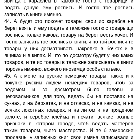
явитца с караблем в таможне гостю с товарищи и
подать даную ему роспись. И гостю тое роспись
записать в книги имянно.
44. А будет хто похочет товары свои ис карабля на
берег взять, и ему подать в таможне гостю с товарыщи
роспись, только какова товару на берег весть хочет. И
гостю записать тое роспись в книги, и по той росписи те
товары у них досматривать накрепко в бочках и в
ящиках и в кипах. И что по досмотру будет у них каких
товаров, и те их товары в таможне записывать в книги
порознь имянно, всякого иноземца особь статьею.
45. А к мене на руские немецкие товары, также и к
покупке руским людем немецких товаров, чтоб за
ведомом и за досмотром было головы и
целовальников, для того, ведать бы на поставах на
сукнах, и на бархатах, и на отласах, и на камках, и на
всяких локотных товарех, и на литом и на пряденом
золоте, и серебре клейма и печати, всякие розные
признаки в котором городе, чтоб ведать мастеров
таким товаром, чьего мастерства. И те б заморские
продавцы у записных книг свои имяна записывали и