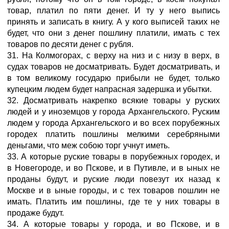
товар, платил по пяти денег. И ту у него выпись
принять и записать в книгу. А у кого выписей таких не
будет, что они з денег пошлину платили, имать с тех
товаров по десяти денег с рубля.
31. На Колмогорах, с верху на низ и с низу в верх, в
судах товаров не досматривать. Будет досматривать, и
в том великому государю прибыли не будет, только
купецким людем будет напрасная задершка и убытки.
32. Досматривать накрепко всякие товары у руских
людей и у иноземцов у города Архангельского. Руским
людем у города Архангельского и во всех порубежных
городех платить пошлины мелкими серебряными
деньгами, что меж собою торг учнут иметь.
33. А которые руские товары в порубежных городех, и
в Новегороде, и во Пскове, и в Путивле, и в ыных не
проданы будут, и руские люди повезут их назад к
Москве и в ыные городы, и с тех товаров пошлин не
имать. Платить им пошлины, где те у них товары в
продаже будут.
34. А которые товары у города, и во Пскове, и в