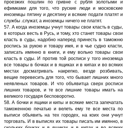
проезжих пошлин по гривне с рубля золотыми и
ефимками для того, что руские люди и московские
иноземцы пятину и десятину и всякие подати платят и
службы .служат, а иноземцы ничего не платят.
57. А когда иноземцы учнут товары свои класть в суды,
в которых весть в Русь, и тому, хто станет товары свои
класть в суды, надобно наперед принесть в таможню
роспись за рукою и товару имя, и в чье судно класти,
записать имянно в книги, и ему вольно товары свои
класть в суды. И против той росписи у того иноземца
все товары в бочках и в ящиках и в кипах и во всяких
местах досматривать накрепко, везде розбивать,
вещие перевесить для того, что бывает лишних много
неявленых товаров. И что объявитца сверх росписи
лишних товаров, и те все лишние товары иматъ на
великого государя бесповоротно.
58. А бочки и ящики и кипы и всякие места запечатать
таможенною печатью и велеть ему те все места по
выписи объявить на тех городех, на коих они учнут
торговать. И в выписях их товары писать им имянно, в
скольких бочках и в ящиках и в кипах и во всяких