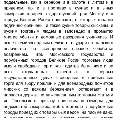
поддельные, как в серебре и в золоте в литом и в
пряденом, так и в поставах в сукнах и в ыных
заморских товарех в царствующий град Москву и в
городы Великие Росии привозить, в которых товарех
подлинно обличены, и такие худые товары сысканы, и
руским торговым людем в заповедех в промытах
многие убытки и домовные разорения учинились. И
ныне всемилосердным великого государя его царского
величества на всенародное слезное челобитье
воззрением, чтоб Московского государства и
порубежных городов Великие Росии торговые люди
имели свободные торги, как годитца быти, чего и во
всех государствах окрестных в первых
государственных делах свободные и прибыльные
торги для збору пошлин и для всенародных пожитков
мирских со всяким бережением остерегают и в
полности держат, по нижеписанным торговым статьям
ис Посольского приказу приезжим иноземцом для
ведомостей заморских, чтоб к торговле в порубежные
городы приезд их с товары был ведом, на письме дано.