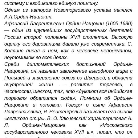
систему и вводившего единую пошлину.
Одним из авторов Новоторгового устава являлся
А.Л.Ордин-Нащокин.
Афанасий Лаврентьевич Ордин-Нащокин (1605-1680)
— один из крупнейших государственных деятелей
России второй половины XVII столетия. Высокую
оценку его дарованиям давали уже современники. С.
Коллинс писал о нем, как о человеке неподкупном,
неутомимом во всех делах.
Среди дипломатических достижений Ордина-
Нащокина он называл заключение выгодного мира с
Польшей и завершение союза со Швецией; в области
внутренней жизни — развитие торговли, в
частности, шелком, так, что «думают вся индийская
торговля обратится сюда». Помнили об Ордине-
Нащокине и потомки. Говоря о сыне Афанасия
Лаврентьевича, Я. Рейтенфельс называет его сыном
«великого отца». В. О. Ключевский характеризовал А.
Л. Ордина-Нащокина как «Московского
государственного человека XVII в.», писал, что он