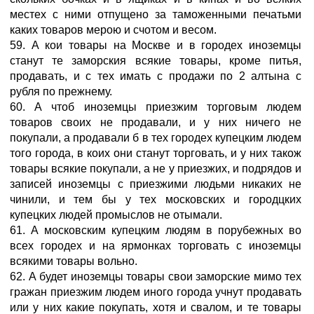
местех с ними отпущено за таможенными печатьми
каких товаров мерою и счотом и весом.
59. А кои товары на Москве и в городех иноземцы
станут те заморския всякие товары, кроме питья,
продавать, и с тех имать с продажи по 2 алтына с
рубля по прежнему.
60. А чтоб иноземцы приезжим торговым людем
товаров своих не продавали, и у них ничего не
покупали, а продавали б в тех городех купецким людем
того города, в коих они станут торговать, и у них також
товары всякие покупали, а не у приезжих, и подрядов и
записей иноземцы с приезжими людьми никаких не
чинили, и тем бы у тех московских и городцких
купецких людей промыслов не отымали.
61. А московским купецким людям в порубежных во
всех городех и на ярмонках торговать с иноземцы
всякими товары вольно.
62. А будет иноземцы товары свои заморские мимо тех
гражан приезжим людем иного города учнут продавать
или у них какие покупать, хотя и свалом, и те товары