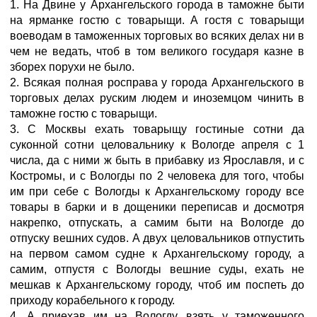
1. На Двине у Архангельского города в таможне быти
на ярманке гостю с товарыщи. А гостя с товарыщи
воеводам в таможенных торговых во всяких делах ни в
чем не ведать, чтоб в том великого государя казне в
зборех порухи не было.
2. Всякая полная росправа у города Архангельского в
торговых делах руским людем и иноземцом чинить в
таможне гостю с товарыщи.
3. С Москвы ехать товарыщу гостиные сотни да
суконной сотни целовальнику к Вологде апреля с 1
числа, да с ними ж быть в прибавку из Ярославля, и с
Костромы, и с Вологды по 2 человека для того, чтобы
им при себе с Вологды к Архангельскому городу все
товары в барки и в дощеники переписав и досмотря
накрепко, отпускать, а самим быти на Вологде до
отпуску вешних судов. А двух целовальников отпустить
на первом самом судне к Архангельскому городу, а
самим, отпустя с Вологды вешние суды, ехать не
мешкав к Архангельскому городу, чтоб им поспеть до
приходу корабельного к городу.
4. А приехав им на Вологду, взять у таможенного