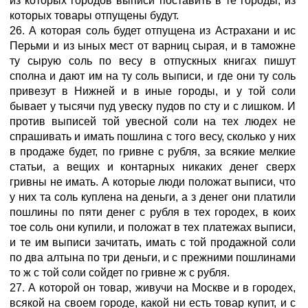
из которых городов выписи поставить в те городы, из
которых товары отпущены будут.
26. А которая соль будет отпущена из Астрахани и ис
Перьми и из ыных мест от варниц сырая, и в таможне
ту сырую соль по весу в отпускных книгах пишут
сполна и дают им на ту соль выписи, и где они ту соль
привезут в Нижней и в иные городы, и у той соли
бывает у тысячи пуд увеску пудов по сту и с лишком. И
против выписей той увесной соли на тех людех не
спрашивать и имать пошлина с того весу, сколько у них
в продаже будет, по гривне с рубля, за всякие мелкие
статьи, а вещих и контарных никаких денег сверх
гривны не имать. А которые люди положат выписи, что
у них та соль куплена на деньги, а з денег они платили
пошлины по пяти денег с рубля в тех городех, в коих
тое соль они купили, и положат в тех платежах выписи,
и те им выписи зачитать, имать с той продажной соли
по два алтына по три деньги, и с прежними пошлинами
то ж с той соли сойдет по гривне ж с рубля.
27. А которой он товар, живучи на Москве и в городех,
всякой на своем городе, какой ни есть товар купит, и с