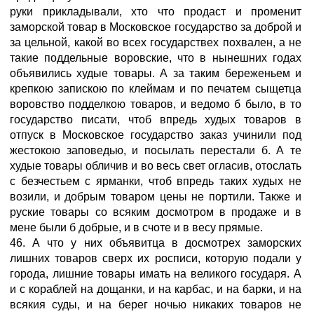
руки прикладывали, хто что продаст и променит
заморской товар в Московское государство за доброй и
за цельной, какой во всех государствех похвален, а не
такие поддельные воровские, что в нынешних годах
объявились худые товары. А за таким береженьем и
крепкою запискою по клеймам и по печатем сыщетца
воровство подделкою товаров, и ведомо б было, в то
государство писати, чтоб впредь худых товаров в
отпуск в Московское государство заказ учинили под
жестокою заповедью, и посылать перестали б. А те
худые товары обличив и во весь свет огласив, отослать
с безчестьем с ярманки, чтоб впредь таких худых не
возили, и добрым товаром цены не портили. Также и
руские товары со всяким досмотром в продаже и в
мене были б добрые, и в счоте и в весу прямые.
46. А что у них объявитца в досмотрех заморских
лишних товаров сверх их росписи, которую подали у
города, лишние товары имать на великого государя. А
и с кораблей на дощанки, и на карбас, и на барки, и на
всякия суды, и на берег ночью никаких товаров не