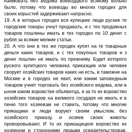
наймовать без ведома воеводцкого всякому вольно
было, потому что воеводы во многих городех для
своих корыстей задерживают напрасно.
19. А в которых городех все купецкие люди руские те
городские товары учнут продавать, и с тех продажных
товаров пошлины имать в тех городех по 10 денег с
рубля за всякие мелкие статьи.
20. А что они в тех же городех купят на те товарные
деньги каких товаров, и с тех покупных товаров и з
денег пошлин не имать по прежнему. Будет которого
руского купетцкого человека приказщик или человек
сворует хозяйских товаров каких ни есть, в таможне на
Москве и в городех не явит, или каким заповедным
товаром учнет торговать без хозяйского ведома, или в
ыном каком воровстве объявитца, и за то их воровство
хозяйских товаров на великого государя не имать и в
пеню того хозяевам не ставить, потому что многие
прикащики и люди воруют своим умыслом, без
хозяйского приказу, и хозяев своих животы
проворовывают. И то их прикащицкое воровство их
хозяином и сторонними людьми освидетельствовав,