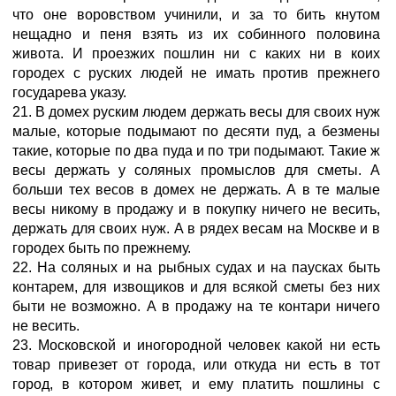
что оне воровством учинили, и за то бить кнутом
нещадно и пеня взять из их собинного половина
живота. И проезжих пошлин ни с каких ни в коих
городех с руских людей не имать против прежнего
государева указу.
21. В домех руским людем держать весы для своих нуж
малые, которые подымают по десяти пуд, а безмены
такие, которые по два пуда и по три подымают. Такие ж
весы держать у соляных промыслов для сметы. А
больши тех весов в домех не держать. А в те малые
весы никому в продажу и в покупку ничего не весить,
держать для своих нуж. А в рядех весам на Москве и в
городех быть по прежнему.
22. На соляных и на рыбных судах и на паусках быть
контарем, для извощиков и для всякой сметы без них
быти не возможно. А в продажу на те контари ничего
не весить.
23. Московской и иногородной человек какой ни есть
товар привезет от города, или откуда ни есть в тот
город, в котором живет, и ему платить пошлины с