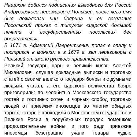
Нащокин добился подписания выгодного для России
Андрусовского перемирия с Польшей, после чего ему
был пожалован чин боярина и он возглавил
Посольский приказ с титулом «царской большой
печати и государственных посольских дел
оберегатель».
В 1671 г. Афанасий Лаврентьевич попал в опалу и
постригся в монахи, а в 1679 г. вел переговоры с
Польшей от имени русского правительства.
Великий государь царь и великий князь Алексей
Михайлович, слушав докладные выписки и торговых
статей с своими великого государя бояры и с думными
людьми, указал, а его царского величества бояре
приговорили: по челобитью Московского государства
гостей и гостиных сотен и чорных слобод торговых
людей от приезжих иноземцов во многих обидных
торгех, которые проходили в Московском государстве и
Великие Росии в порубежных городех помешкою
продолжительные войны, и того ради приезжие
иноземцы безстрашно учали товары худые