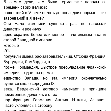
В самом деле, чем были германские народы со
времени своих великих
нашествий в V веке вплоть до последних норманнских
завоеваний в X веке?
Они мало изменили сущность рас, но навязали
династии и военную
аристократию более или менее значительным частям
старой Западной империи,
которые
-91-
получили имена рас-завоевательниц. Отсюда Франция,
Бургундия, Ломбардия, а
позже Нормандия. Быстрое преобладание Франкской
империи создает на время
единство Запада, но эта империя окончательно
рушится около середины IX
века. Верденский договор намечает в принципе
неизменные деления, и с тех
пор Франция, Германия, Англия, Италия, Испания,
часто уклоняясь в сторону
и претерпевая массу приключений, устремляются к