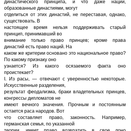
династического принципа, и что даже нации,
образованные династиями, могут
отделиться от этих династий, не переставая, однако,
существовать. В
настоящее время нельзя поддерживать старый
принцип, принимавший во
внимание только право принцев; кроме права
династий есть право наций. На
каком же критерии основано это национальное право?
По какому признаку оно
узнается? Из какого осязаемого факта оно
проистекает?
I. Из расы, — отвечают с уверенностью некоторые.
Искусственные разделения,
результат феодализма, браки владетельных принцев,
конгрессы дипломатов не
имеют вечного значения. Прочным и постоянным
остается раса народов. Вот
что составляет право, законность. Например,
германская семья, по указанной
теории, имеет право возвратить в свое лоно