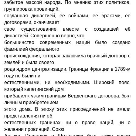
забытое массой народа. По мнению этих политиков,
группировка провинций,
созданная династией, её войнами, её браками, её
договорами, оканчивает
своё существование вместе с создавшей её
династией. Совершенно верно, что
большинство современных наций было создано
фамилией феодального
происхождения, которая заключила брачный договор с
землей и была своего
рода ядром централизации. Границы Франции в 1789-м
году не были ни
естественными, ни необходимыми. Широкий пояс,
который капетингский дом
прибавил к узким границам Верденскаго договора, был
личным приобретением
этого дома. В эпоху этих присоединений не имели
представления ни об
естественных границах, ни о праве наций, ни о
желании провинций. Союз
Англии, Ирландии и Шотландии был также делом