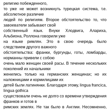
религию побежденного,
то уже не может возникнуть турецкая система, т.е.
абсолютное различие
людей по религиям. Второе обстоятельство то, что
завоеватели забывают свой
собственный язык. Внуки Хлодвига, Алариха,
Альбиона, Роллона говорили уже
на языке римлян. Это в свою очередь было
следствием другого важного
обстоятельства: франки, бургунды, готы, ломбарды,
норманны привели с собою
очень мало женщин своей расы. В течение нескольких
поколений их начальники
женились только на германских женщинах; но их
наложницами и кормилицами их
детей были латинянки. Благодаря этому, lingua francica,
lingua gothica
существовали очень не долго со времени утверждения
франков и готов в
римских землях. Не так было в Англии. Несомненно,