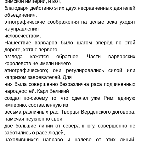
римской империи, и вот,
благодаря действию этих двух несравненных деятелей
объединения,
этнографические соображения на целые века уходят
из управления
человечеством.
Нашествие варваров было шагом вперёд по этой
дороге, хотя с первого
взгляда кажется обратное. Части варварских
королевств не имели ничего
этнографического; они регулировались силой или
капризом завоевателей. Для
них была совершенно безразлична раса подчиненных
народностей. Карл Великий
создал по-своему то, что сделал уже Рим: единую
империю, составленную из
весьма различных рас. Творцы Верденского договора,
намечая неуклонно свои
две большие линии от севера к югу, совершенно не
заботились о расе людей,
находившихся направо и налево от этих линий.