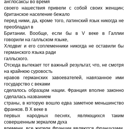
англосаксы во время
своего нашествия привели с собой своих женщин;
британское население бежало
перед ними, да, кроме того, латинский язык никогда не
преобладал в
Британии. Вообще, если бы в V веке в Галлии
говорили на галльском языке,
Хлодвиг и его соплеменники никогда не оставили бы
германского языка ради
галльского.
Отсюда вытекает тот важный результат, что, не смотря
на крайнюю суровость
нравов германских завоевателей, навязанное ими
государство с веками
сделалось образцом нации. Франция вполне законно
сделалась названием
страны, в которую вошло едва заметное меньшинство
франков. В X веке в
первых народных песнях, являющихся таким
совершенным зеркалом духа
времени, все жители Франции являются французами.