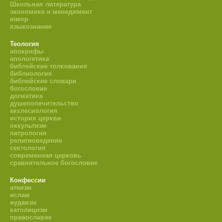
Школьная литература
экономика и менеджмент
юмор
языкознание
Теология
апокрифы
апологетика
библейские толкования
библиология
библейские словари
богословие
догматика
душепопечительство
екклесиология
история церкви
оккультизм
патрология
религиоведение
сектология
современная церковь
сравнительное богословие
Конфессии
атеизм
ислам
иудаизм
католицизм
православие