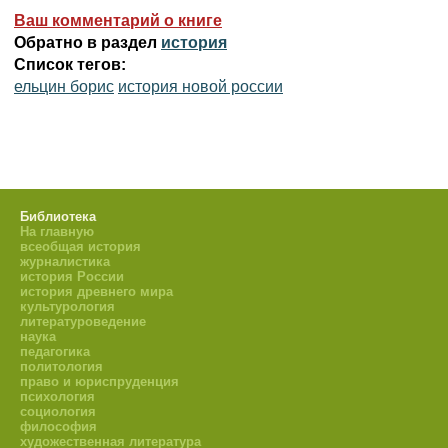
Ваш комментарий о книге
Обратно в раздел
история
Список тегов:
ельцин борис
история новой россии
Библиотека
На главную
всеобщая история
журналистика
история России
история древнего мира
культурология
литературоведение
наука
педагогика
политология
право и юриспруденция
психология
социология
философия
художественная литература