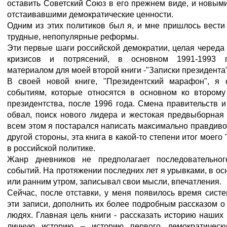
оставить Советский Союз в его прежнем виде, и новым
отстаивавшими демократические ценности.
Одним из этих политиков был я, и мне пришлось вести
трудные, непопулярные реформы.
Эти первые шаги российской демократии, целая череда
кризисов и потрясений, в основном 1991-1993 г
материалом для моей второй книги -"Записки президента"
В своей новой книге, "Президентский марафон", я
событиям, которые относятся в основном ко второму
президентства, после 1996 года. Смена правительств 
обвал, поиск нового лидера и жестокая предвыборная 
всем этом я постарался написать максимально правдиво 
другой стороны, эта книга в какой-то степени итог моего
в российской политике.
Жанр дневников не предполагает последовательног
событий. На протяжении последних лет я урывками, в о
или ранним утром, записывал свои мысли, впечатления.
Сейчас, после отставки, у меня появилось время сист
эти записи, дополнить их более подробным рассказом о
людях. Главная цель книги - рассказать историю наши
личную историю – историю первого демократически