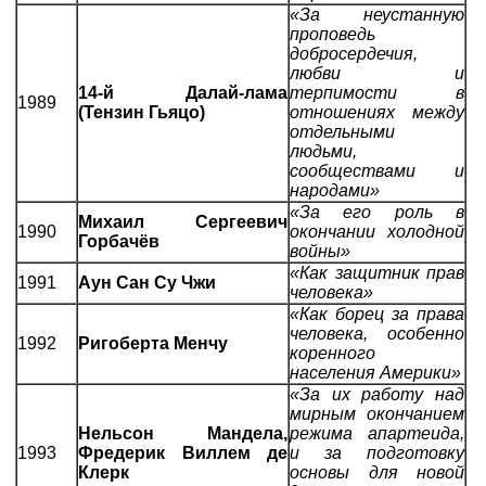
«За неустанную
проповедь
добросердечия,
любви и
14-й Далай-лама
терпимости в
1989
(Тензин Гьяцо)
отношениях между
отдельными
людьми,
сообществами и
народами»
«За его роль в
Михаил Сергеевич
1990
окончании холодной
Горбачёв
войны»
«Как защитник прав
1991
Аун Сан Су Чжи
человека»
«Как борец за права
человека, особенно
1992
Ригоберта Менчу
коренного
населения Америки»
«За их работу над
мирным окончанием
Нельсон Мандела,
режима апартеида,
1993
Фредерик Виллем де
и за подготовку
Клерк
основы для новой