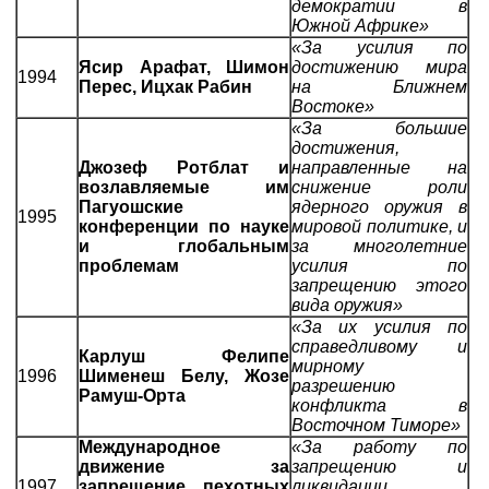
демократии в
Южной Африке»
«За усилия по
Ясир Арафат, Шимон
достижению мира
1994
Перес, Ицхак Рабин
на Ближнем
Востоке»
«За большие
достижения,
Джозеф Ротблат и
направленные на
возлавляемые им
снижение роли
Пагуошские
ядерного оружия в
1995
конференции по науке
мировой политике, и
и глобальным
за многолетние
проблемам
усилия по
запрещению этого
вида оружия»
«За их усилия по
справедливому и
Карлуш Фелипе
мирному
1996
Шименеш Белу, Жозе
разрешению
Рамуш-Орта
конфликта в
Восточном Тиморе»
Международное
«За работу по
движение за
запрещению и
1997
запрещение пехотных
ликвидации