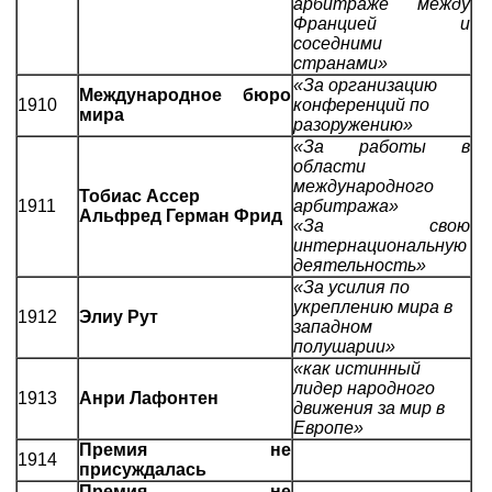
арбитраже между
Францией и
соседними
странами»
«За организацию
Международное бюро
1910
конференций по
мира
разоружению»
«За работы в
области
международного
Тобиас Ассер
1911
арбитража»
Альфред Герман Фрид
«За свою
интернациональную
деятельность»
«За усилия по
укреплению мира в
1912
Элиу Рут
западном
полушарии»
«как истинный
лидер народного
1913
Анри Лафонтен
движения за мир в
Европе»
Премия не
1914
присуждалась
Премия не