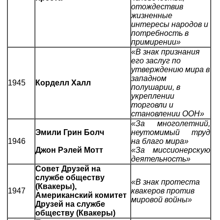
отождествив
жизненные
интересы народов и
потребность в
примирении»
«В знак признания
его заслуг по
утверждению мира в
западном
1945
Корделл Халл
полушарии, в
укреплении
торговли и
становлении ООН»
«За многолетний,
Эмили Грин Болч
неутомимый труд
1946
на благо мира»
Джон Рэлей Мотт
«За миссионерскую
деятельность»
Совет Друзей на
службе обществу
«В знак протеста
(Квакеры),
1947
квакеров против
Американский комитет
мировой войны»
Друзей на службе
обществу (Квакеры)