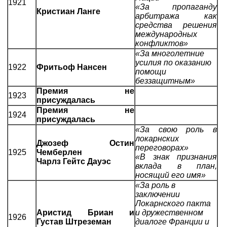
1921
«За пропаганду
Кристиан Ланге
арбитража как
средства решения
международных
конфликтов»
«За многолетние
усилия по оказанию
1922
Фритьоф Нансен
помощи
беззащитным»
Премия не
1923
присуждалась
Премия не
1924
присуждалась
«За свою роль в
локарнских
Джозеф Остин
переговорах»
1925
Чемберлен
«В знак признания
Чарлз Гейтс Дауэс
вклада в план,
носящий его имя»
«За роль в
заключении
Локарнского пакта
Аристид Бриан и
и дружественном
1926
Густав Штреземан
диалоге Франции и