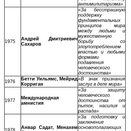
антимилитаризма»
«За бесстрашную
поддержку
фундаментальных
принципов мира
между людьми и
мужественную
Андрей Дмитриевич
1975
борьбу со
Сахаров
злоупотреблением
властью и любыми
формами
подавления
человеческого
достоинства»
Бетти Уильямс, Мейрид
«В знак признания
1976
Корриган
заслуг в деле мира»
«За защиту
человеческого
Международная
1977
достоинства от
амнистия
пыток, насилия и
распада»
«За подготовку и
заключение
Анвар Садат, Менахем
основополагающих
1978