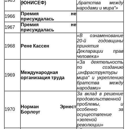
1965
(ЮНИСЕФ)
„братства между
народами и мира“»
Премия не
1966
присуждалась
Премия не
1967
присуждалась
«В ознаменование
20-й годовщины
1968
Рене Кассен
принятия
Декларации прав
человека»
«За деятельность
по созданию
Международная
„инфраструктуры
1969
организация труда
мира“ и укреплению
братства между
народами»
За вклад в решение
продовольственной
проблемы, и
Норман Эрнест
1970
особенно за
Борлоуг
осуществление
«зеленой
революции»