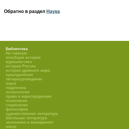
Обратно в раздел
Наука
Библиотека
На главную
всеобщая история
журналистика
история России
история древнего мира
культурология
литературоведение
наука
педагогика
политология
право и юриспруденция
психология
социология
философия
художественная литература
Школьная литература
экономика и менеджмент
юмор