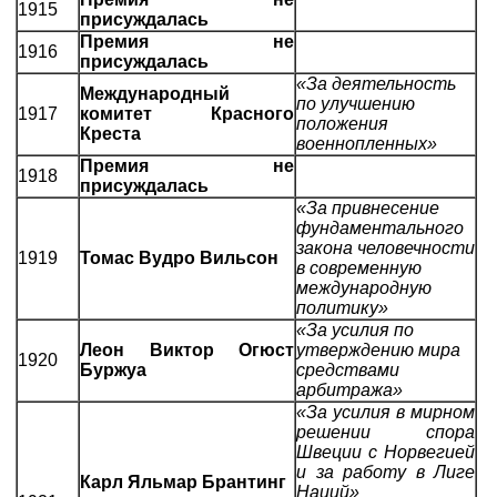
1915
присуждалась
Премия не
1916
присуждалась
«За деятельность
Международный
по улучшению
1917
комитет Красного
положения
Креста
военнопленных»
Премия не
1918
присуждалась
«За привнесение
фундаментального
закона человечности
1919
Томас Вудро Вильсон
в современную
международную
политику»
«За усилия по
Леон Виктор Огюст
утверждению мира
1920
Буржуа
средствами
арбитража»
«За усилия в мирном
решении спора
Швеции с Норвегией
и за работу в Лиге
Карл Яльмар Брантинг
Наций»