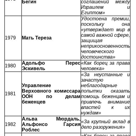
Бегин
соглашений между
Израилем и
Египтом»
Удостоена премии,
поскольку она
«утверждает мир в
самой важной сфере,
1979
Мать Тереза
защищая
неприкосновенность
человеческого
достоинства»
Адольфо Перес
«Как борец за права
1980
Эскивель
человека»
«За неустанные и
зачастую
Управление
неблагодарные
Верховного комиссара
попытки оказать
1981
ООН по делам
помощь беженцам и
беженцев
привлечь внимание
властей к их
нуждам»
Альва Мюрдаль,
«За крупный вклад в
1982
Альфонсо Гарсия
дело разоружения»
Роблес
«Как борец за права