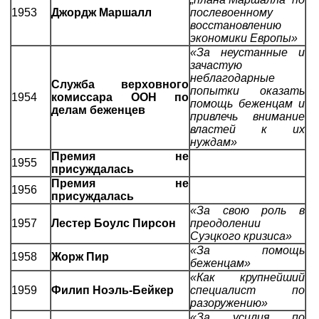
1953
Джордж Маршалл
послевоенному
восстановлению
экономики Европы»
«За неустанные и
зачастую
неблагодарные
Служба верховного
попытки оказать
1954
комиссара ООН по
помощь беженцам и
делам беженцев
привлечь внимание
властей к их
нуждам»
Премия не
1955
присуждалась
Премия не
1956
присуждалась
«За свою роль в
1957
Лестер Боулс Пирсон
преодолении
Суэцкого кризиса»
«За помощь
1958
Жорж Пир
беженцам»
«Как крупнейший
1959
Филип Ноэль-Бейкер
специалист по
разоружению»
«За усилия по