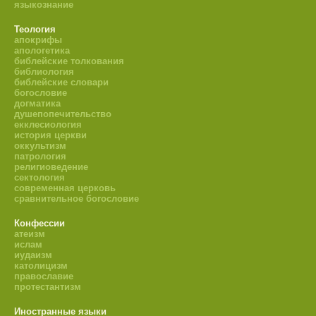
языкознание
Теология
апокрифы
апологетика
библейские толкования
библиология
библейские словари
богословие
догматика
душепопечительство
екклесиология
история церкви
оккультизм
патрология
религиоведение
сектология
современная церковь
сравнительное богословие
Конфессии
атеизм
ислам
иудаизм
католицизм
православие
протестантизм
Иностранные языки