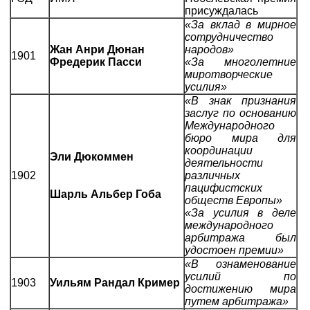
присуждалась
«За вклад в мирное
сотрудничество
Жан Анри Дюнан
народов»
1901
Фредерик Пасси
«За многолетние
миротворческие
усилия»
«В знак признания
заслуг по основанию
Международного
бюро мира для
координации
Эли Дюкоммен
деятельности
1902
различных
пацифистских
Шарль Альбер Гоба
обществ Европы»
«За усилия в деле
международного
арбитража был
удостоен премии»
«В ознаменование
усилий по
1903
Уильям Рандал Кример
достижению мира
путем арбитража»