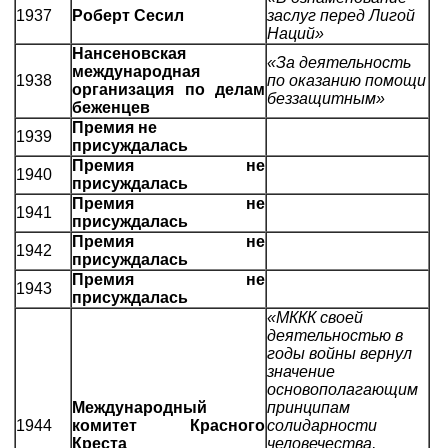
1937
Роберт Сесил
заслуг перед Лигой
Наций»
Нансеновская
«За деятельность
международная
1938
по оказанию помощи
организация по делам
беззащитным»
беженцев
Премия не
1939
присуждалась
Премия не
1940
присуждалась
Премия не
1941
присуждалась
Премия не
1942
присуждалась
Премия не
1943
присуждалась
«МККК своей
деятельностью в
годы войны вернул
значение
основополагающим
Международный
принципам
1944
комитет Красного
солидарности
Креста
человечества,