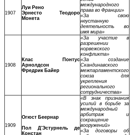
международного
Луи Рено
права во Франции»
1907
Эрнесто Теодоро
«За свою
Монета
неустанную
деятельность во
имя мира»
«За участие в
разрешении
норвежского
конфликта»
Клас Понтус
«За создание
1908
Арнолдсон
Скандинавского
Фредрик Байер
межпарламентского
союза для
укрепления
регионального
сотрудничества»
«В знак признания
усилий в борьбе за
международный
арбитраж и
Огюст Беернар
сокращение
1909
вооружений»
Пол Д’Эстурнель де
«За договоры об
Констан