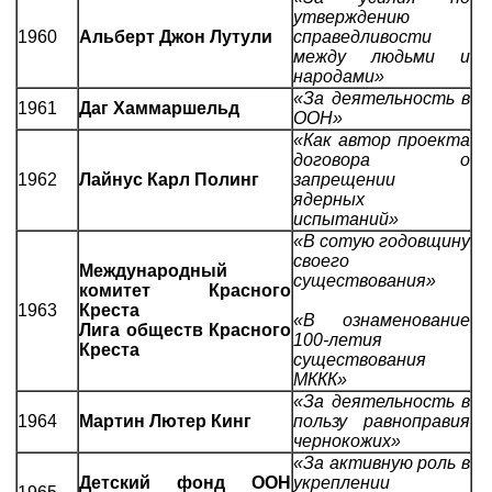
утверждению
1960
Альберт Джон Лутули
справедливости
между людьми и
народами»
«За деятельность в
1961
Даг Хаммаршельд
ООН»
«Как автор проекта
договора о
1962
Лайнус Карл Полинг
запрещении
ядерных
испытаний»
«В сотую годовщину
своего
Международный
существования»
комитет Красного
1963
Креста
«В ознаменование
Лига обществ Красного
100-летия
Креста
существования
МККК»
«За деятельность в
1964
Мартин Лютер Кинг
пользу равноправия
чернокожих»
«За активную роль в
Детский фонд ООН
укреплении