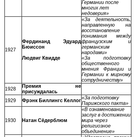
Германии после
многих лет
недоверия»
«За деятельность,
направленную на
восстановление
понимания между
Фердинанд Эдуард
французским и
Бюиссон
германским
1927
народами»
Людвиг Квидде
«За подготовку
общественного
мнения Франции и
Германии к мирному
сотрудничеству»
Премия не
1928
присуждалась
«За подготовку
1929
Фрэнк Биллингс Келлог
Парижского пакта»
«В ознаменование
заслуг в достижении
1930
Натан Сёдерблюм
мира через
религиозное
объединение»