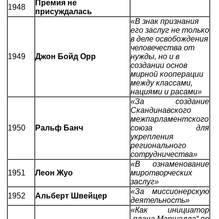
Премия не
1948
присуждалась
«В знак признания
его заслуг не только
в деле освобождения
человечества от
1949
Джон Бойд Орр
нужды, но и в
создании основ
мирной кооперации
между классами,
нациями и расами»
«За создание
Скандинавского
межпарламентского
1950
Ральф Банч
союза для
укрепления
регионального
сотрудничества»
«В ознаменование
1951
Леон Жуо
миротворческих
заслуг»
«За миссионерскую
1952
Альберт Швейцер
деятельность»
«Как инициатор
„плана Маршалла“ по