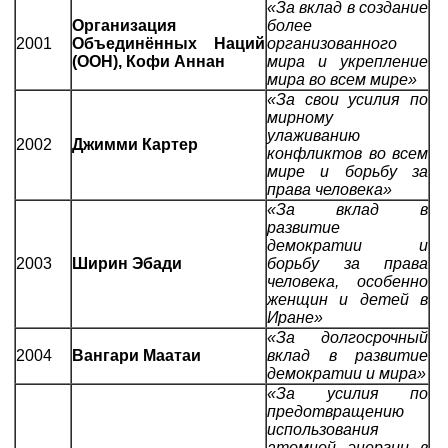
«За вклад в создание
Организация
более
2001
Объединённых Наций
организованного
(ООН), Кофи Аннан
мира и укрепление
мира во всем мире»
«За свои усилия по
мирному
улаживанию
2002
Джимми Картер
конфликтов во всем
мире и борьбу за
права человека»
«За вклад в
развитие
демократии и
2003
Ширин Эбади
борьбу за права
человека, особенно
женщин и детей в
Иране»
«За долгосрочный
2004
Вангари Маатаи
вклад в развитие
демократии и мира»
«За усилия по
предотвращению
использования
атомной энергии в