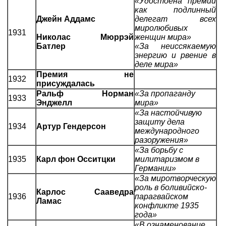
«Удостоена премии
как подлинный
Джейн Аддамс
делегат всех
миролюбивых
1931
Николас Мюррэй
женщин мира»
Батлер
«За неиссякаемую
энергию и рвение в
деле мира»
Премия не
1932
присуждалась
Ральф Норман
«За пропаганду
1933
Энджелл
мира»
«За настойчивую
защиту дела
1934
Артур Гендерсон
международного
разоружения»
«За борьбу с
1935
Карл фон Осситцки
милитаризмом в
Германии»
«За миротворческую
роль в боливийско-
Карлос Сааведра
1936
парагвайском
Ламас
конфликте 1935
года»
«В ознаменование