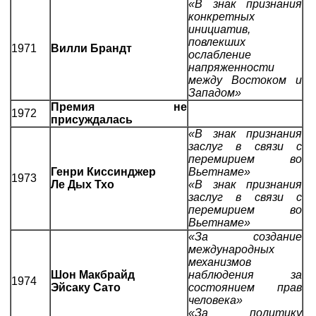
«В знак признания
конкретных
инициатив,
повлекших
1971
Вилли Брандт
ослабление
напряженности
между Востоком и
Западом»
Премия не
1972
присуждалась
«В знак признания
заслуг в связи с
перемирием во
Генри Киссинджер
Вьетнаме»
1973
Ле Дых Тхо
«В знак признания
заслуг в связи с
перемирием во
Вьетнаме»
«За создание
международных
механизмов
Шон Макбрайд
наблюдения за
1974
Эйсаку Сато
состоянием прав
человека»
«За политику