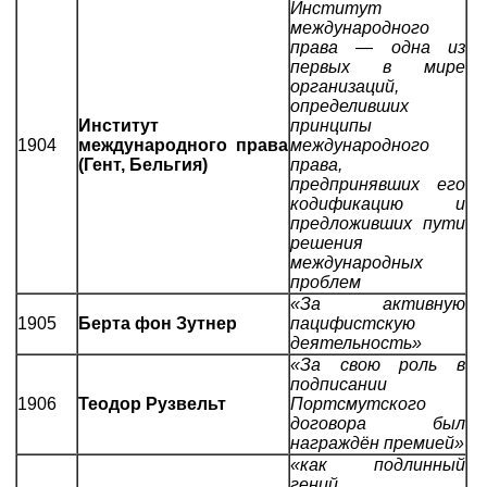
Институт
международного
права — одна из
первых в мире
организаций,
определивших
Институт
принципы
1904
международного права
международного
(Гент, Бельгия)
права,
предпринявших его
кодификацию и
предложивших пути
решения
международных
проблем
«За активную
1905
Берта фон Зутнер
пацифистскую
деятельность»
«За свою роль в
подписании
1906
Теодор Рузвельт
Портсмутского
договора был
награждён премией»
«как подлинный
гений