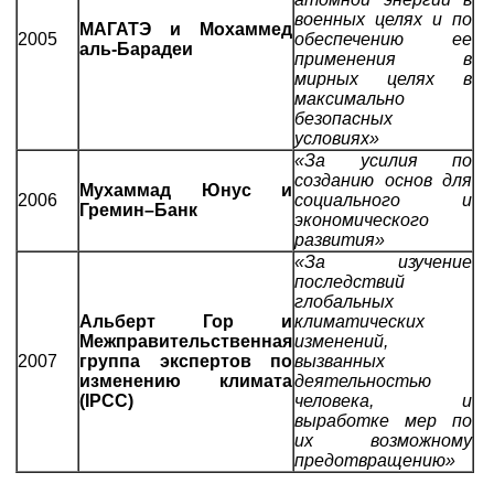
военных целях и по
МАГАТЭ и Мохаммед
2005
обеспечению ее
аль-Барадеи
применения в
мирных целях в
максимально
безопасных
условиях»
«За усилия по
созданию основ для
Мухаммад Юнус и
2006
социального и
Гремин–Банк
экономического
развития»
«За изучение
последствий
глобальных
Альберт Гор и
климатических
Межправительственная
изменений,
2007
группа экспертов по
вызванных
изменению климата
деятельностью
(IPCC)
человека, и
выработке мер по
их возможному
предотвращению»