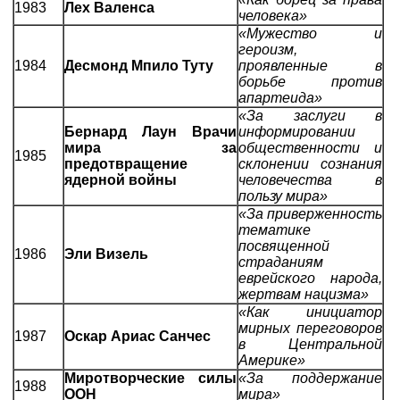
1983
Лех Валенса
человека»
«Мужество и
героизм,
1984
Десмонд Мпило Туту
проявленные в
борьбе против
апартеида»
«За заслуги в
Бернард Лаун Врачи
информировании
мира за
общественности и
1985
предотвращение
склонении сознания
ядерной войны
человечества в
пользу мира»
«За приверженность
тематике
посвященной
1986
Эли Визель
страданиям
еврейского народа,
жертвам нацизма»
«Как инициатор
мирных переговоров
1987
Оскар Ариас Санчес
в Центральной
Америке»
Миротворческие силы
«За поддержание
1988
ООН
мира»