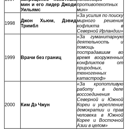
мин и его лидер Джоди
противопехотных
Уильямс
мин»
«За усилия по поиску
Джон Хьюм, Дэвид
мирного решения
1998
Тримбл
кофликта в
Северной Ирландии»
«За гуманитарную
деятельность и
помощь
пострадавшим во
1999
Врачи без границ
время вооруженных
конфликтов от
природных,
техногенных
катастроф»
«За кропотливую
работу в деле
воссоединения
Северной и Южной
2000
Ким Дэ Чжун
Кореи и укрепление
демократии и прав
человека в Южной
Корее и Восточной
Азии в целом»