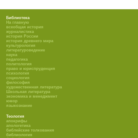
Библиотека
На главную
всеобщая история
журналистика
история России
история древнего мира
культурология
литературоведение
наука
педагогика
политология
право и юриспруденция
психология
социология
философия
художественная литература
Школьная литература
экономика и менеджмент
юмор
языкознание
Теология
апокрифы
апологетика
библейские толкования
библиология