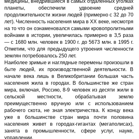
медицины, внедрившиеся в самых отдаленных уголках
планеты, обеспечили удвоение средней
продолжительности жизни людей (примерно с 32 до 70
лет). Численность населения мира в XX веке, несмотря
на то что он ознаменовался самыми кровопролитными
войнами в истории, увеличилась примерно в 3,5 раза
— с 1680 млн. человек в 1900 г. до 5673 млн. в 1995 г.
Отметим, что для предыдущего утроения численности
землян потребовалось 250 лет.
Наиболее зримые и наглядные перемены произошли в
быте людей, их производственной деятельности. В
начале века лишь в Великобритании большая часть
населения жила в городах. В большинстве же стран
мира, включая, Россию, 8-9 человек из десяти жили в
сельской местности, обрабатывая землю
преимущественно вручную или с использованием
рабочего скота, не зная электричества. К концу века
уже в большинстве стран мира почти половина
населения живет в городах-гигантах (мегаполисах),
занята в промышленности, сфере услуг, науке,
управлении.