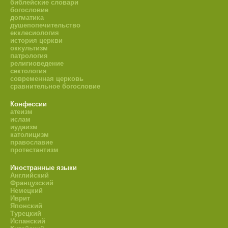
библейские словари
богословие
догматика
душепопечительство
екклесиология
история церкви
оккультизм
патрология
религиоведение
сектология
современная церковь
сравнительное богословие
Конфессии
атеизм
ислам
иудаизм
католицизм
православие
протестантизм
Иностранные языки
Английский
Французский
Немецкий
Иврит
Японский
Турецкий
Испанский