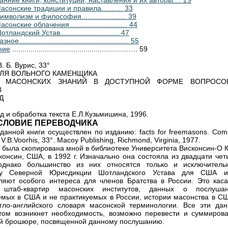
анние книги, конституции, наставления и их авторы.... 29
асонские традиции и правила......…. 33
мволизм и философия...................... 39
сонские облачения........................…. 44
ландский Устав............................. 47
е...................................................... 55
ние
.........................................................…. 59
. Б. Вурис, 33°
ДЛЯ ВОЛЬНОГО КАМЕНЩИКА
Ь МАСОНСКИХ ЗНАНИЙ В ДОСТУПНОЙ ФОРМЕ ВОПРОСО
В
Д
д и обработка текста Е.Л.Кузьмишина, 1996.
СЛОВИЕ ПЕРЕВОДЧИКА
данной книги осуществлен по изданию: facts for freemasons. Com
 V.B.Voorhis, 33°. Macoy Publishing, Richmond, Virginia, 1977.
а была скопирована мной в библиотеке Университета Висконсин-О 
консин, США, в 1992 г. Изначально она состояла из двадцати чет
 однако большинство из них относятся только и исключитель
ву Северной Юрисдикции Шотландского Устава для США 
ляют особого интереса для членов Братства в России. Это каса
 штаб-квартир масонских институтов, данных о послушан
емых в США и не практикуемых в России, истории масонства в СШ
гло-английского словаря масонской терминологии. Все эти дан
том возникнет необходимость, возможно перевести и суммирова
й брошюре, посвященной данному послушанию.