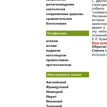
С другой
религиоведение
структу
собрат
сектология
“универс
современная церковь
Несомнен
сравнительное
которые
богословие
ориентир
время я 
эту небо
Конфессии
познаний
Е.Л. Куз
атеизм
Ваш ком
ислам
Обратно
иудаизм
Список т
вольные
католицизм
православие
протестантизм
Иностранные языки
Английский
Французский
Немецкий
Иврит
Японский
Турецкий