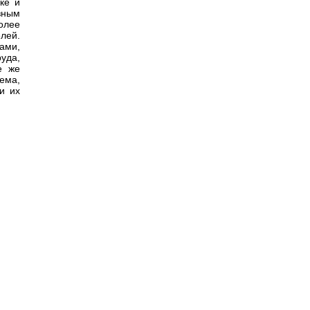
ке и
зным
олее
лей.
ами,
уда,
е же
ема,
и их