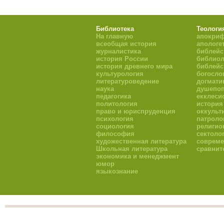
Библиотека
Теологи
На главную
апокри
всеобщая история
апологе
журналистика
библейс
история России
библиол
история древнего мира
библейс
культурология
богосло
литературоведение
догмати
наука
душепоп
педагогика
екклеси
политология
история
право и юриспруденция
оккульт
психология
патроло
социология
религио
философия
сектоло
художественная литература
совреме
Школьная литература
сравнит
экономика и менеджмент
юмор
языкознание