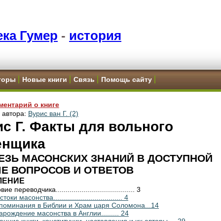
ка Гумер
-
история
торы
Новые книги
Связь
Помощь сайту
ментарий о книге
и автора:
Вурис ван Г. (2)
с Г. Факты для вольного
енщика
ЕЗЬ МАСОНСКИХ ЗНАНИЙ В ДОСТУПНОЙ
Е ВОПРОСОВ И ОТВЕТОВ
ЛЕНИЕ
 переводчика........................................ 3
стоки масонства................................... 4
Упоминания в Библии и Храм царя Соломона...14
арождение масонства в Англии......... 24