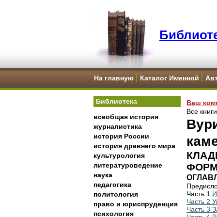
Библиоте
На главную
Каталог Именной
Ав
Библиотека
Ваш ком
Все книг
всеобщая история
Вури
журналистика
история России
кам
история древнего мира
КЛАД
культурология
литературоведение
ФОРМ
наука
ОГЛАВ
педагогика
Предисловие
Часть 1
И
политология
Часть 2 
право и юриспруденция
Часть 3 З
психология