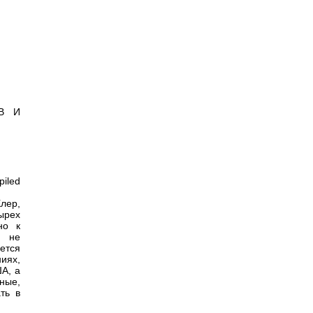
В И
piled
Клер,
ырех
но к
и не
ется
иях,
А, а
ные,
ть в