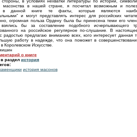
 стороны, в условиях нехватки литературы по истории, символи
ре масонства в нашей стране, я посчитал возможным и поле
ь в данной книге те факты, которые являются наиб
альными” и могут представлять интерес для российских читате
но, огромная польза Ордену была бы принесена теми его член
 взялись бы за составление подобного исчерпывающего тр
ованного на российское регулярное по-слушание. В настояще
с радостью предлагаю вниманию всех, кого интересует данная т
льшую работу в надежде, что она поможет в совершенствовани
 в Королевском Искусстве.
ьмишин
ментарий о книге
 в раздел
история
егов:
 каменщики
история масонов