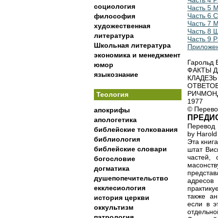
Часть 4 Р
социология
Часть 5 М
Часть 6 Си
философия
Часть 7 Ма
художественная
Часть 8 Шот
литература
Часть 9 Разно
Школьная литература
Приложе
экономика и менеджмент
Гарольд В
юмор
ФАКТЫ 
языкознание
КЛАДЕЗ
ОТВЕТО
РИЧМОН
Теология
1977
© Перево
апокрифы
ПРЕДИ
апологетика
Перевод 
библейские толкования
by Harold
библиология
Эта книг
библейские словари
штат Вис
частей,
богословие
масонст
догматика
представ
душепопечительство
адресов
екклесиология
практику
также ан
история церкви
если в э
оккультизм
отдельно
патрология