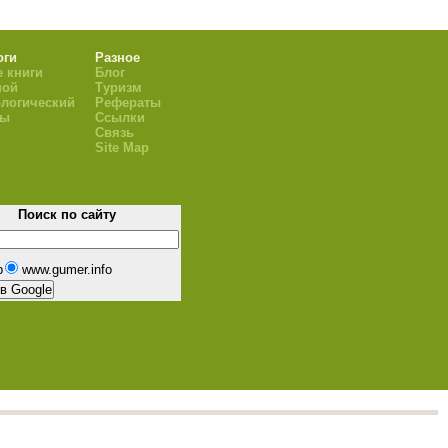
оги
Разное
 книги
Блог
ной
Туризм
логический
Рефераты
ры
Ссылки
Связь
Site Map
Поиск по сайту
b
www.gumer.info