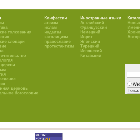
я
Конфессии
Иностранные языки
Катал
фы
атеизм
Английский
Новые
тика
ислам
Французский
Имен
кие толкования
иудаизм
Немецкий
Хроно
огия
католицизм
Иврит
Авто
кие словари
православие
Японский
вие
протестантизм
Турецкий
ка
Испанский
ечительство
Китайский
ология
 церкви
изм
гия
ведение
гия
We
нная церковь
ельное богословие