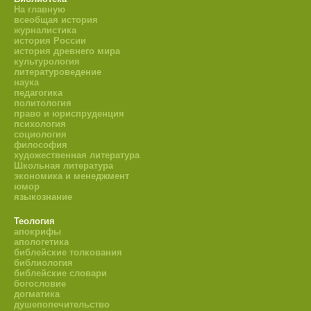
На главную
всеобщая история
журналистика
история России
история древнего мира
культурология
литературоведение
наука
педагогика
политология
право и юриспруденция
психология
социология
философия
художественная литература
Школьная литература
экономика и менеджмент
юмор
языкознание
Теология
апокрифы
апологетика
библейские толкования
библиология
библейские словари
богословие
догматика
душепопечительство