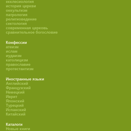
екклесиология
история церкви
оккультизм
патрология
религиоведение
сектология
современная церковь
сравнительное богословие
Конфессии
атеизм
ислам
иудаизм
католицизм
православие
протестантизм
Иностранные языки
Английский
Французский
Немецкий
Иврит
Японский
Турецкий
Испанский
Китайский
Каталоги
Новые книги