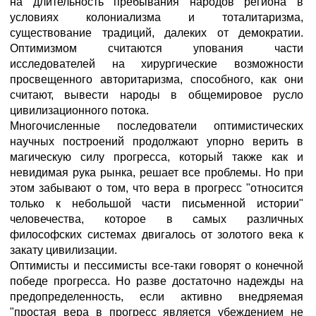
на длительность пребывания народов региона в
условиях колониализма и тоталитаризма,
существование традиций, далеких от демократии.
Оптимизмом считаются упования части
исследователей на хирургические возможности
просвещенного авторитаризма, способного, как они
считают, вывести народы в общемировое русло
цивилизационного потока.
Многочисленные последователи оптимистических
научных построений продолжают упорно верить в
магическую силу прогресса, который также как и
невидимая рука рынка, решает все проблемы. Но при
этом забывают о том, что вера в прогресс "относится
только к небольшой части письменной истории"
человечества, которое в самых различных
философских системах двигалось от золотого века к
закату цивилизации.
Оптимисты и пессимисты все-таки говорят о конечной
победе прогресса. Но разве достаточно надежды на
предопределенность, если активно внедряемая
"простая вера в прогресс является убеждением не