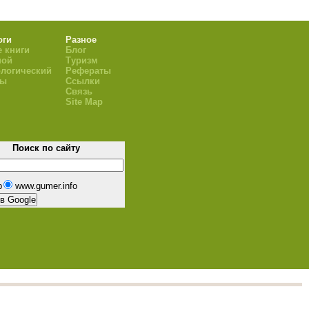
оги
Разное
 книги
Блог
ной
Туризм
логический
Рефераты
ры
Ссылки
Связь
Site Map
Поиск по сайту
b
www.gumer.info