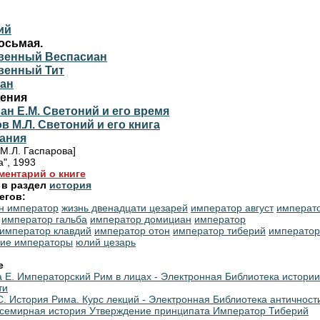
ий
осьмая.
венный Веспасиан
венный Тит
ан
ения
н Е.М. Светоний и его время
в М.Л. Светоний и его книга
ания
 М.Л. Гаспарова]
а", 1993
ментарий о книге
 в раздел
история
егов:
н император
жизнь двенадцати цезарей
император август
императ
император гальба
император домициан
император
император клавдий
император отон
император тиберий
император
кие императоры
юлий цезарь
е
 Е. Императорский Рим в лицах - Электронная Библиотека истории
ти
С. История Рима. Курс лекций - Электронная Библиотека античност
Всемирная история Утверждение принципата Император Тиберий