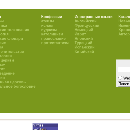
я
Конфессии
Иностранные языки
Катал
фы
атеизм
Английский
Новые
тика
ислам
Французский
Имен
кие толкования
иудаизм
Немецкий
Хроно
огия
католицизм
Иврит
Авто
кие словари
православие
Японский
вие
протестантизм
Турецкий
ка
Испанский
ечительство
Китайский
ология
 церкви
изм
гия
ведение
гия
We
нная церковь
ельное богословие