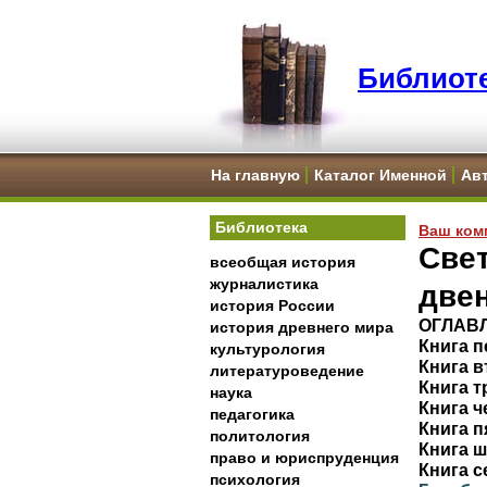
Библиоте
На главную
Каталог Именной
Ав
Библиотека
Ваш ком
Свет
всеобщая история
журналистика
две
история России
ОГЛАВ
история древнего мира
Книга п
культурология
Книга в
литературоведение
Книга т
наука
Книга ч
педагогика
Книга п
политология
Книга ш
право и юриспруденция
Книга с
психология