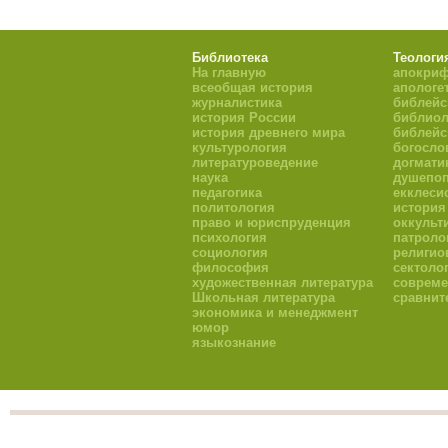
Библиотека
Теологи
На главную
апокри
всеобщая история
апологе
журналистика
библейс
история России
библиол
история древнего мира
библейс
культурология
богосло
литературоведение
догмати
наука
душепоп
педагогика
екклеси
политология
история
право и юриспруденция
оккульт
психология
патроло
социология
религио
философия
сектоло
художественная литература
совреме
Школьная литература
сравнит
экономика и менеджмент
юмор
языкознание