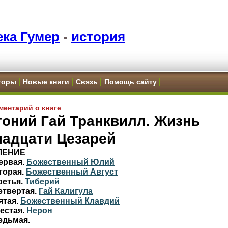
ка Гумер
-
история
торы
Новые книги
Связь
Помощь сайту
ментарий о книге
оний Гай Транквилл. Жизнь
надцати Цезарей
ЛЕНИЕ
ервая.
Божественный Юлий
торая.
Божественный Август
ретья.
Тиберий
етвертая.
Гай Калигула
ятая.
Божественный Клавдий
естая.
Нерон
едьмая.