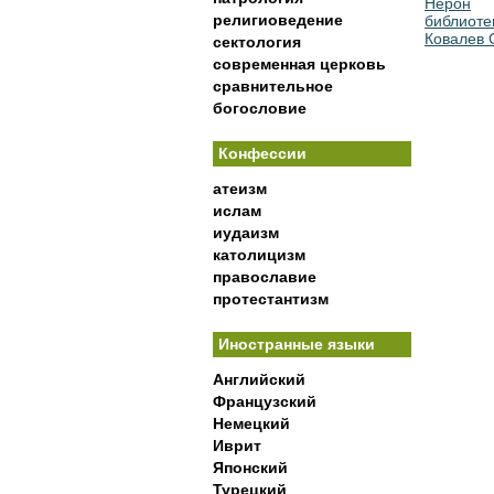
Нерон
религиоведение
библиоте
Ковалев 
сектология
современная церковь
сравнительное
богословие
Конфессии
атеизм
ислам
иудаизм
католицизм
православие
протестантизм
Иностранные языки
Английский
Французский
Немецкий
Иврит
Японский
Турецкий