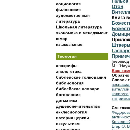
Гальба
социология
Отон
философия
Вителл
художественная
Книга в
литература
Божест
Школьная литература
Божест
экономика и менеджмент
Домици
юмор
Прилож
языкознание
Штаерма
Гаспаро
Примеч
Теология
[перевод
апокрифы
М.: "Наук
Ваш ком
апологетика
Обратно
библейские толкования
Список т
библиология
веспасиа
библейские словари
вителлий
калигула
богословие
тит
римс
догматика
душепопечительство
См. такж
екклесиология
Федорова
античнос
история церкви
Ковалев 
оккультизм
Егер О. 
патрология