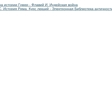
ка истории Гумер - Флавий И. Иудейская война
С. История Рима. Курс лекций - Электронная Библиотека античност