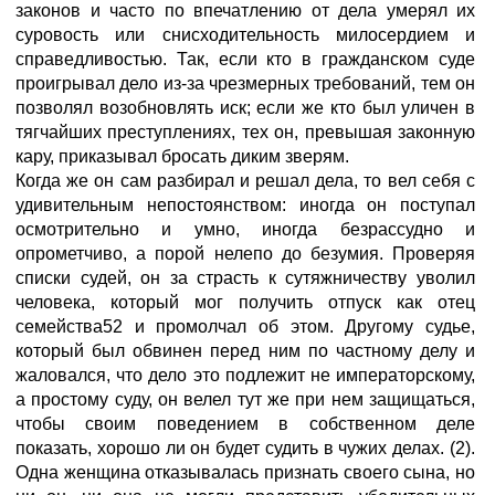
законов и часто по впечатлению от дела умерял их
суровость или снисходительность милосердием и
справедливостью. Так, если кто в гражданском суде
проигрывал дело из-за чрезмерных требований, тем он
позволял возобновлять иск; если же кто был уличен в
тягчайших преступлениях, тех он, превышая законную
кару, приказывал бросать диким зверям.
Когда же он сам разбирал и решал дела, то вел себя с
удивительным непостоянством: иногда он поступал
осмотрительно и умно, иногда безрассудно и
опрометчиво, а порой нелепо до безумия. Проверяя
списки судей, он за страсть к сутяжничеству уволил
человека, который мог получить отпуск как отец
семейства52 и промолчал об этом. Другому судье,
который был обвинен перед ним по частному делу и
жаловался, что дело это подлежит не императорскому,
а простому суду, он велел тут же при нем защищаться,
чтобы своим поведением в собственном деле
показать, хорошо ли он будет судить в чужих делах. (2).
Одна женщина отказывалась признать своего сына, но