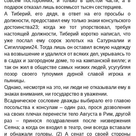
совсем посторонних, и только в шестой части, а в
подарок отказал лишь восемьсот тысяч сестерциев.
А Тиберий, его дядя, в ответ на его просьбы о
должности, предоставил ему только знаки консульского
достоинства23; когда же тот упорствовал, требуя
настоящей должности, Тиберий коротко написал, что
уже послал ему сорок золотых на Сатурналии и
Сигилларии24. Тогда лишь он оставил всякую надежду
на возвышение и удалился от всяких дел, укрываясь то
в садах и загородном доме, то на кампанской вилле; и
так он жил в обществе самых низких людей, усугубляя
позор своего тупоумия дурной славой игрока и
пьяницы.
Однако, несмотря на это, ни люди не отказывали ему в
знаках внимания, ни государство в уважении.
Всадническое сословие дважды выбирало его главою
посольства к консулам – один раз, прося дозволения
на своих плечах перенести тело Августа в Рим, другой
раз – принося поздравления после низвержения
Сеяна; а когда он входил в театр, они всегда вставали
и обнажали головы. (2) А сенат со своей стороны