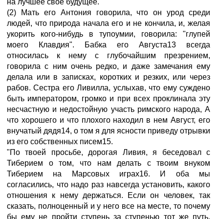
на лучшее свое будущее.
(2) Мать его Антония говорила, что он урод среди
людей, что природа начала его и не кончила, и, желая
укорить кого-нибудь в тупоумии, говорила: "глупей
моего Клавдия". Бабка его Августа13 всегда
относилась к нему с глубочайшим презрением,
говорила с ним очень редко, и даже замечания ему
делала или в записках, коротких и резких, или через
рабов. Сестра его Ливилла, услыхав, что ему суждено
быть императором, громко и при всех проклинала эту
несчастную и недостойную участь римского народа, А
что хорошего и что плохого находил в нем Август, его
внучатый дядя14, о том я для ясности приведу отрывки
из его собственных писем15.
"По твоей просьбе, дорогая Ливия, я беседовал с
Тиберием о том, что нам делать с твоим внуком
Тиберием на Марсовых играх16. И оба мы
согласились, что надо раз навсегда установить, какого
отношения к нему держаться. Если он человек, так
сказать, полноценный и у него все на месте, то почему
бы ему не пройти ступень за ступенью тот же путь,