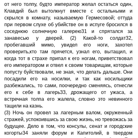
от него толпу, будто император желал остаться один,
Клавдий был вытолкнут вместе с остальными и
скрылся в комнату, называемую Гермесовой; оттуда
при первом слухе об убийстве он в испуге бросился в
соседнюю солнечную галерею31 и спрятался за
занавесью у дверей. (2) Какой-то солдат32,
пробегавший мимо, увидел его ноги, захотел
проверить,кто там прячется, узнал его, вытащил, и
когда тот в страхе припал к его ногам, приветствовал
его императором и отвел к своим товарищам, которые
попусту буйствовали, не зная, что делать дальше. Они
посадили его на носилки, и так как носильщики
разбежались, то сами, поочередно сменяясь, отнесли
его к себе в лагерь33, дрожащего от ужаса, а
встречная толпа его жалела, словно это невинного
тащили на казнь.
(3) Ночь он провел за лагерным валом, окруженный
стражей, успокоившись за свою жизнь, но тревожась за
будущее. Дело в том, что консулы, сенат и городские
когорты34 заняли форум и Капитолий, в твердом