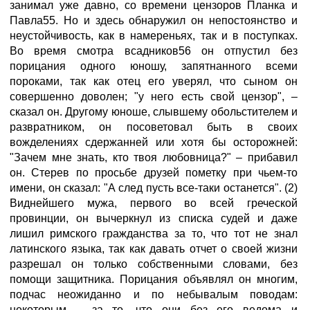
занимал уже давно, со времени цензоров Планка и
Павла55. Но и здесь обнаружил он непостоянство и
неустойчивость, как в намереньях, так и в поступках.
Во время смотра всадников56 он отпустил без
порицания одного юношу, запятнанного всеми
пороками, так как отец его уверял, что сыном он
совершенно доволен; "у него есть свой цензор", –
сказал он. Другому юноше, слывшему обольстителем и
развратником, он посоветовал быть в своих
вожделениях сдержанней или хотя бы осторожней:
"Зачем мне знать, кто твоя любовница?" – прибавил
он. Стерев по просьбе друзей пометку при чьем-то
имени, он сказал: "А след пусть все-таки останется". (2)
Виднейшего мужа, первого во всей греческой
провинции, он вычеркнул из списка судей и даже
лишил римского гражданства за то, что тот не знал
латинского языка, так как давать отчет о своей жизни
разрешал он только собственными словами, без
помощи защитника. Порицания объявлял он многим,
подчас неожиданно и по небывалым поводам:
некоторым – за то, что они без его ведома и