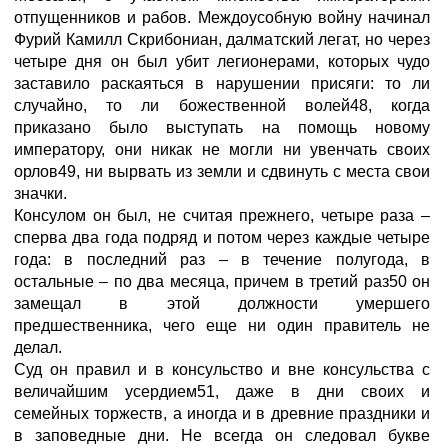
отпущенников и рабов. Междоусобную войну начинал
Фурий Камилл Скрибониан, далматский легат, но через
четыре дня он был убит легионерами, которых чудо
заставило раскаяться в нарушении присяги: то ли
случайно, то ли божественной волей48, когда
приказано было выступать на помощь новому
императору, они никак не могли ни увенчать своих
орлов49, ни вырвать из земли и сдвинуть с места свои
значки.
Консулом он был, не считая прежнего, четыре раза –
сперва два года подряд и потом через каждые четыре
года: в последний раз – в течение полугода, в
остальные – по два месяца, причем в третий раз50 он
замещал в этой должности умершего
предшественника, чего еще ни один правитель не
делал.
Суд он правил и в консульство и вне консульства с
величайшим усердием51, даже в дни своих и
семейных торжеств, а иногда и в древние праздники и
в заповедные дни. Не всегда он следовал букве