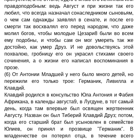
правдоподобным: ведь Август и при жизни так его
любил, что всегда назначал сонаследником сыновьям,
о чем сам однажды заявлял в сенате, и после его
смерти так восхвалял его перед народом, что даже
молил богов, чтобы молодые Цезари8 были во всем
ему подобны, и чтобы сам он мог умереть так же
достойно, как умер Друз. И не довольствуясь этой
похвалою, гробницу его он украсил стихами своего
сочинения, а о жизни его написал воспоминания в
прозе.
(6) От Антонии Младшей у него было много детей, но
пережили его только трое: Германик, Ливилла и
Клавдий.
Клавдий родился в консульство Юла Антония и Фабия
Африкана, в календы августа9, в Лугдуне, в тот самый
день, когда там впервые был освящен жертвенник
Августу. Назван он был Тиберий Клавдий Друз; потом,
когда его старший брат был усыновлен в семействе
Юлиев, он принял и прозвище "Германик". В
младенчестве он потерял отца, в течение всего