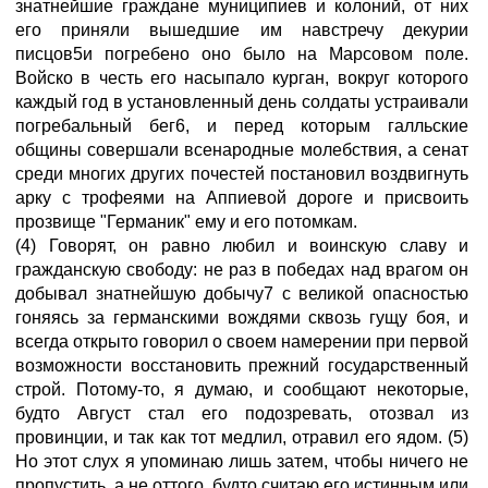
знатнейшие граждане муниципиев и колоний, от них
его приняли вышедшие им навстречу декурии
писцов5и погребено оно было на Марсовом поле.
Войско в честь его насыпало курган, вокруг которого
каждый год в установленный день солдаты устраивали
погребальный бег6, и перед которым галльские
общины совершали всенародные молебствия, а сенат
среди многих других почестей постановил воздвигнуть
арку с трофеями на Аппиевой дороге и присвоить
прозвище "Германик" ему и его потомкам.
(4) Говорят, он равно любил и воинскую славу и
гражданскую свободу: не раз в победах над врагом он
добывал знатнейшую добычу7 с великой опасностью
гоняясь за германскими вождями сквозь гущу боя, и
всегда открыто говорил о своем намерении при первой
возможности восстановить прежний государственный
строй. Потому-то, я думаю, и сообщают некоторые,
будто Август стал его подозревать, отозвал из
провинции, и так как тот медлил, отравил его ядом. (5)
Но этот слух я упоминаю лишь затем, чтобы ничего не
пропустить, а не оттого, будто считаю его истинным или