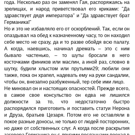
года. Несколько раз он заменял Гая, распоряжаясь на
зрелищах, и народ приветствовал его криками: "Да
здравствует дядя императора" и "Да здравствует брат
Германика!"
Но и это не избавляло его от оскорблений. Так, если он
опаздывал на обед к назначенному часу, то он находил
себе место не сразу, да и то разве обойдя всю палату.
А когда, наевшись, начинал дремать – это с ним
бывало частенько, – то шуты бросали в него
косточками фиников или маслин, а иной раз, словно в
шутку, будили хлыстом или прутьями29; любили они
также, пока он храпел, надевать ему на руки сандалии,
чтобы он, внезапно разбуженный, тер себе ими лицо.
Не миновал он и настоящих опасностей. Прежде всего,
в самое свое консульство он едва не лишился
должности за то, что недостаточно быстро
распорядился приготовить и поставить статуи Нерона
и Друза, братьев Цезаря. Потом его не оставляли в
покое разные доносы, не только от людей посторонних,
но даже от собственных слуг. А когда после раскрытия
заговора Германика он с другими посланцами поехал в