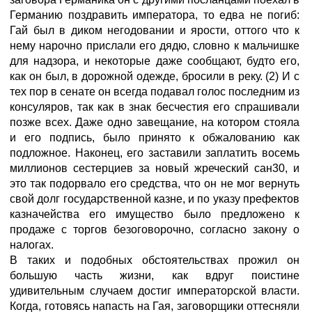
Германию поздравить императора, то едва не погиб:
Гай был в диком негодовании и ярости, оттого что к
нему нарочно прислали его дядю, словно к мальчишке
для надзора, и некоторые даже сообщают, будто его,
как он был, в дорожной одежде, бросили в реку. (2) И с
тех пор в сенате он всегда подавал голос последним из
консуляров, так как в знак бесчестия его спрашивали
позже всех. Даже одно завещание, на котором стояла
и его подпись, было принято к обжалованию как
подложное. Наконец, его заставили заплатить восемь
миллионов сестерциев за новый жреческий сан30, и
это так подорвало его средства, что он не мог вернуть
свой долг государственной казне, и по указу префектов
казначейства его имущество было предложено к
продаже с торгов безоговорочно, согласно закону о
налогах.
В таких и подобных обстоятельствах прожил он
большую часть жизни, как вдруг поистине
удивительным случаем достиг императорской власти.
Когда, готовясь напасть на Гая, заговорщики оттесняли