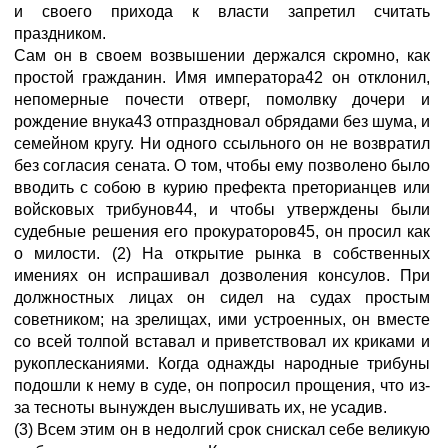
и своего прихода к власти запретил считать
праздником.
Сам он в своем возвышении держался скромно, как
простой гражданин. Имя императора42 он отклонил,
непомерные почести отверг, помолвку дочери и
рождение внука43 отпраздновал обрядами без шума, и
семейном кругу. Ни одного ссыльного он не возвратил
без согласия сената. О том, чтобы ему позволено было
вводить с собою в курию префекта преторианцев или
войсковых трибунов44, и чтобы утверждены были
судебные решения его прокураторов45, он просил как
о милости. (2) На открытие рынка в собственных
имениях он испрашивал дозволения консулов. При
должностных лицах он сидел на судах простым
советником; на зрелищах, ими устроенных, он вместе
со всей толпой вставал и приветствовал их криками и
рукоплесканиями. Когда однажды народные трибуны
подошли к нему в суде, он попросил прощения, что из-
за тесноты вынужден выслушивать их, не усадив.
(3) Всем этим он в недолгий срок снискал себе великую