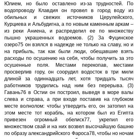
Юлием, но было оставлено из-за трудностей. По
водопроводу Клавдия он провел в город воду из
обильных и свежих источников Церулейского,
Курциева и Альбудигна, а по новым каменным аркам –
из реки Аниена, и распределил ее по множеству
пышно украшенных водоемов. (2) За Фуцинское
озеро75 он взялся в надежде не только на славу, но и
на прибыль, так как были люди, обещавшие взять
расходы по осушению на себя, чтобы получить за это
осушенные поля. Местами перекопав, местами
просверлив гору, он соорудил водосток в три мили
длиной за одиннадцать лет, хотя тридцать тысяч
работников трудились над ним без перерыва. (3)
Гавань76 в Остии он построил, выведя в море валы
слева и справа, а при входе поставив на глубоком
месте волнолом: чтобы утвердить его, он затопил на
этом месте тот корабль, на котором был из Египта
привезен огромный обелиск77, укрепил его
множеством свай и на них возвел высочайшую башню
по образу александрийского Фароса78, чтобы но ночам