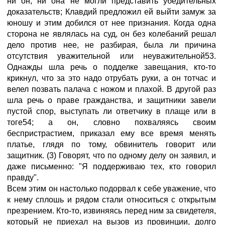
ни он, ни она не могли представить убедительных
доказательств; Клавдий предложил ей выйти замуж за
юношу и этим добился от нее признания. Когда одна
сторона не являлась на суд, он без колебаний решал
дело против нее, не разбирая, была ли причина
отсутствия уважительной или неуважительной53.
Однажды шла речь о подделке завещания, кто-то
крикнул, что за это надо отрубать руки, а он тотчас и
велел позвать палача с ножом и плахой. В другой раз
шла речь о праве гражданства, и защитники завели
пустой спор, выступать ли ответчику в плаще или в
тоге54; а он, словно похваляясь своим
беспристрастием, приказал ему все время менять
платье, глядя по тому, обвинитель говорит или
защитник. (3) Говорят, что по одному делу он заявил, и
даже письменно: "Я поддерживаю тех, кто говорил
правду".
Всем этим он настолько подорвал к себе уважение, что
к нему сплошь и рядом стали относиться с открытым
презрением. Кто-то, извиняясь перед ним за свидетеля,
который не приехал на вызов из провинции, долго