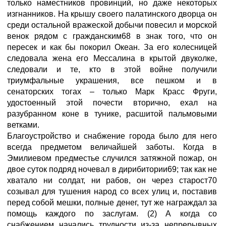
только наместников провинций, но даже некоторых
изгнанников. На крышу своего палатинского дворца он
среди остальной вражеской добычи повесил и морской
венок рядом с гражданским68 в знак того, что он
пересек и как бы покорил Океан. За его колесницей
следовала жена его Мессалина в крытой двуколке,
следовали и те, кто в этой войне получили
триумфальные украшения, все пешком и в
сенаторских тогах – только Марк Красc Фруги,
удостоенный этой почести вторично, ехал на
разубранном коне в тунике, расшитой пальмовыми
ветками.
Благоустройство и снабжение города было для него
всегда предметом величайшей заботы. Когда в
Эмилиевом предместье случился затяжной пожар, он
двое суток подряд ночевал в дирибитории69; так как не
хватало ни солдат, ни рабов, он через старост70
созывал для тушения народ со всех улиц и, поставив
перед собой мешки, полные денег, тут же награждал за
помощь каждого по заслугам. (2) А когда со
снабжением начались трудности из-за непрерывных