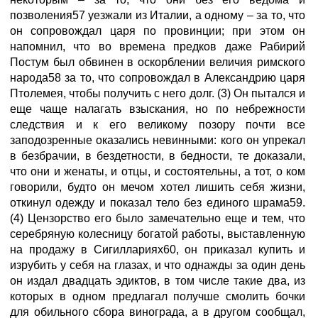
позволения57 уезжали из Италии, а одному – за то, что
он сопровождал царя по провинции; при этом он
напомнил, что во времена предков даже Рабирий
Постум был обвинен в оскорблении величия римского
народа58 за то, что сопровождал в Александрию царя
Птолемея, чтобы получить с него долг. (3) Он пытался и
еще чаще налагать взыскания, но по небрежности
следствия и к его великому позору почти все
заподозренные оказались невинными: кого он упрекал
в безбрачии, в бездетности, в бедности, те доказали,
что они и женаты, и отцы, и состоятельны, а тот, о ком
говорили, будто он мечом хотел лишить себя жизни,
откинул одежду и показал тело без единого шрама59.
(4) Цензорство его было замечательно еще и тем, что
серебряную колесницу богатой работы, выставленную
на продажу в Сигиллариях60, он приказал купить и
изрубить у себя на глазах, и что однажды за один день
он издал двадцать эдиктов, в том числе такие два, из
которых в одном предлагал получше смолить бочки
для обильного сбора винограда, а в другом сообщал,