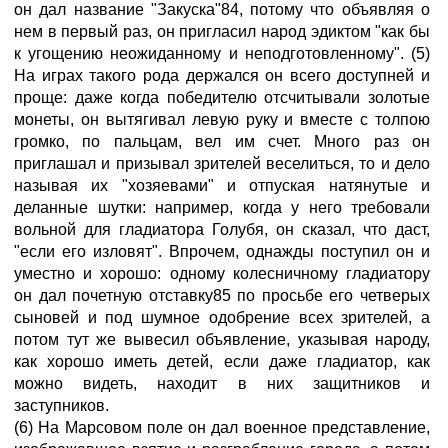
он дал название "Закуска"84, потому что объявляя о
нем в первый раз, он пригласил народ эдиктом "как бы
к угощению неожиданному и неподготовленному". (5)
На играх такого рода держался он всего доступней и
проще: даже когда победителю отсчитывали золотые
монеты, он вытягивал левую руку и вместе с толпою
громко, по пальцам, вел им счет. Много раз он
приглашал и призывал зрителей веселиться, то и дело
называя их "хозяевами" и отпуская натянутые и
деланные шутки: например, когда у него требовали
вольной для гладиатора Голубя, он сказал, что даст,
"если его изловят". Впрочем, однажды поступил он и
уместно и хорошо: одному колесничному гладиатору
он дал почетную отставку85 по просьбе его четверых
сыновей и под шумное одобрение всех зрителей, а
потом тут же вывесил объявление, указывая народу,
как хорошо иметь детей, если даже гладиатор, как
можно видеть, находит в них защитников и
заступников.
(6) На Марсовом поле он дал военное представление,