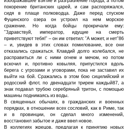
изображавшее взятие и разграбление города, а потом
покорение британских царей, и сам распоряжался,
сидя в плаще полководца. Даже перед спуском
Фуцинского озера он устроил на нем морское
сражение. Но когда бойцы прокричали ему:
"Здравствуй, император, идущие на смерть
приветствуют тебя!" – он им ответил: "А может, и нет"86
– и, увидев в этих словах помилование, все они
отказались сражаться. Клавдий долго колебался, не
расправиться ли с ними огнем и мечом, но потом
вскочил и, противно ковыляя, припустился вдоль
берега с угрозами и уговорами, пока не заставил их
выйти на бой. Сражались в этом бою сицилийский и
родосский флот, по двенадцати трирем каждый87, а
знак подавал трубою серебряный тритон, с помощью
машины поднимаясь из воды.
В священных обычаях, в гражданских и военных
порядках, в отношении всех сословий, как в Риме, так
и в провинции, он сделал много изменений,
восстановил забытое и даже ввел новое.
В коллегиях жрецов, предлагая к принятию новых