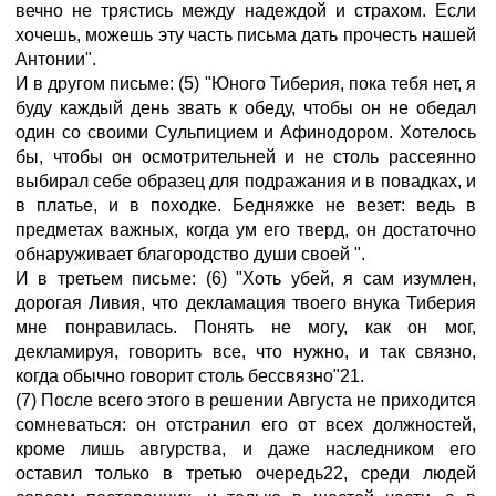
вечно не трястись между надеждой и страхом. Если
хочешь, можешь эту часть письма дать прочесть нашей
Антонии".
И в другом письме: (5) "Юного Тиберия, пока тебя нет, я
буду каждый день звать к обеду, чтобы он не обедал
один со своими Сульпицием и Афинодором. Хотелось
бы, чтобы он осмотрительней и не столь рассеянно
выбирал себе образец для подражания и в повадках, и
в платье, и в походке. Бедняжке не везет: ведь в
предметах важных, когда ум его тверд, он достаточно
обнаруживает благородство души своей ".
И в третьем письме: (6) "Хоть убей, я сам изумлен,
дорогая Ливия, что декламация твоего внука Тиберия
мне понравилась. Понять не могу, как он мог,
декламируя, говорить все, что нужно, и так связно,
когда обычно говорит столь бессвязно"21.
(7) После всего этого в решении Августа не приходится
сомневаться: он отстранил его от всех должностей,
кроме лишь авгурства, и даже наследником его
оставил только в третью очередь22, среди людей