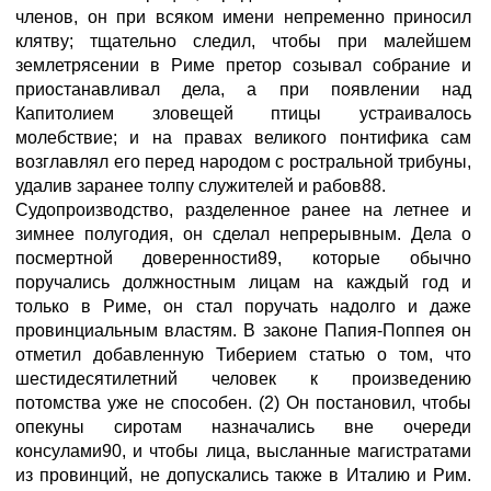
членов, он при всяком имени непременно приносил
клятву; тщательно следил, чтобы при малейшем
землетрясении в Риме претор созывал собрание и
приостанавливал дела, а при появлении над
Капитолием зловещей птицы устраивалось
молебствие; и на правах великого понтифика сам
возглавлял его перед народом с ростральной трибуны,
удалив заранее толпу служителей и рабов88.
Судопроизводство, разделенное ранее на летнее и
зимнее полугодия, он сделал непрерывным. Дела о
посмертной доверенности89, которые обычно
поручались должностным лицам на каждый год и
только в Риме, он стал поручать надолго и даже
провинциальным властям. В законе Папия-Поппея он
отметил добавленную Тиберием статью о том, что
шестидесятилетний человек к произведению
потомства уже не способен. (2) Он постановил, чтобы
опекуны сиротам назначались вне очереди
консулами90, и чтобы лица, высланные магистратами
из провинций, не допускались также в Италию и Рим.