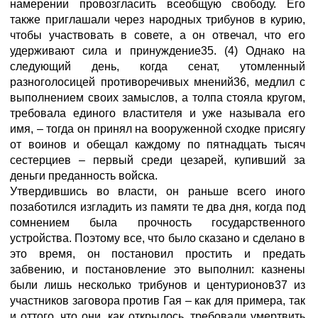
намерении провозгласить всеобщую свободу. Его
также приглашали через народных трибунов в курию,
чтобы участвовать в совете, а он отвечал, что его
удерживают сила и принуждение35. (4) Однако на
следующий день, когда сенат, утомленный
разноголосицей противоречивых мнений36, медлил с
выполнением своих замыслов, а толпа стояла кругом,
требовала единого властителя и уже называла его
имя, – тогда он принял на вооруженной сходке присягу
от воинов и обещал каждому по пятнадцать тысяч
сестерциев – первый среди цезарей, купивший за
деньги преданность войска.
Утвердившись во власти, он раньше всего иного
позаботился изгладить из памяти те два дня, когда под
сомнением была прочность государственного
устройства. Поэтому все, что было сказано и сделано в
это время, он постановил простить и предать
забвению, и постановление это выполнил: казнены
были лишь несколько трибунов и центурионов37 из
участников заговора против Гая – как для примера, так
и оттого, что они, как открылось, требовали умертвить