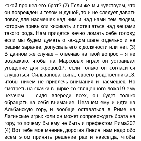
какой прошел его брат? (2) Если же мы чувствуем, что
он поврежден и телом и душой, то и не следует давать
повод для насмешек над ним и над нами тем людям,
которые привыкли хихикать и потешаться над вещами
такого рода. Нам придется вечно ломать себе голову,
если мы будем думать о каждом шаге отдельно и не
решим заранее, допускать его к должности или нет. (3)
В данном же случае – отвечаю на твой вопрос – я не
возражаю, чтобы на Марсовых играх он устраивал
угощение для жрецов17, если только он согласится
слушаться Сильванова сына, своего родственника18,
чтобы ничем не привлечь внимания и насмешек. Но
смотреть на скачки в цирке со священного ложа19 ему
незачем – сидя впереди всех, он будет только
обращать на себя внимание. Незачем ему и идти на
Альбанскую гору, и вообще оставаться в Риме на
Латинские игры: коли он может сопровождать брата на
гору, то почему бы ему не быть и префектом Рима20?
(4) Вот тебе мое мнение, дорогая Ливия: нам надо обо
всем этом принять решение раз и навсегда, чтобы