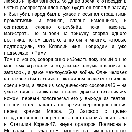
любовь и привязанность. Когда во время его поездки в
Остию распространился слух, будто он попал в засаду
и был убит, народ был в ужасе и осыпал страшными
проклятиями и воинов, словно изменников, и
сенаторов, словно отцеубийц, пока, наконец,
магистраты не вывели на трибуну сперва одного
вестника, потом другого, а потом и многих, которые
подтвердили, что Клавдий жив, невредим и уже
подъезжает к Риму.
Тем не менее, совершенно избежать покушений он не
мог: ему угрожали и отдельные злоумышленники, и
заговоры, и даже междоусобная война. Один человек
из плебеев был схвачен с кинжалом возле его спальни
среди ночи, а двое из всаднического сословия46 – на
улице, один с кинжалом в палке, другой с охотничьим
ножом: первый подстерегал его у выхода из театра,
второй хотел напасть во время жертвоприношения
перед храмом Марса. (2) Заговор с целью
государственного переворота составляли Азиний Галл
и Статилий Корвин47, внуки ораторов Поллиона и
Мессалы, с участием множества императорских