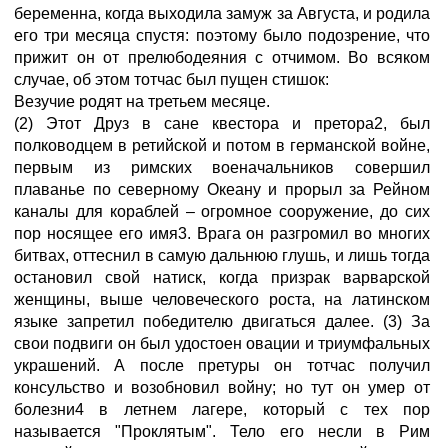
беременна, когда выходила замуж за Августа, и родила
его три месяца спустя: поэтому было подозрение, что
прижит он от прелюбодеяния с отчимом. Во всяком
случае, об этом тотчас был пущен стишок:
Везучие родят на третьем месяце.
(2) Этот Друз в сане квестора и претора2, был
полководцем в ретийской и потом в германской войне,
первым из римских военачальников совершил
плаванье по северному Океану и прорыл за Рейном
каналы для кораблей – огромное сооружение, до сих
пор носящее его имя3. Врага он разгромил во многих
битвах, оттеснил в самую дальнюю глушь, и лишь тогда
остановил свой натиск, когда призрак варварской
женщины, выше человеческого роста, на латинском
языке запретил победителю двигаться далее. (3) За
свои подвиги он был удостоен овации и триумфальных
украшений. А после претуры он тотчас получил
консульство и возобновил войну; но тут он умер от
болезни4 в летнем лагере, который с тех пор
называется "Проклятым". Тело его несли в Рим