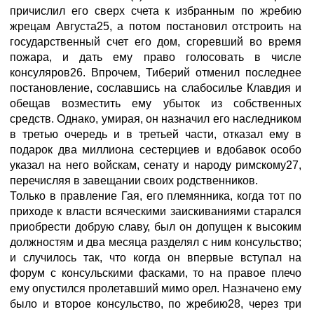
причислил его сверх счета к избранным по жребию
жрецам Августа25, а потом постановил отстроить на
государственный счет его дом, сгоревший во время
пожара, и дать ему право голосовать в числе
консуляров26. Впрочем, Тиберий отменил последнее
постановление, сославшись на слабосилье Клавдия и
обещав возместить ему убыток из собственных
средств. Однако, умирая, он назначил его наследником
в третью очередь и в третьей части, отказал ему в
подарок два миллиона сестерциев и вдобавок особо
указал на него войскам, сенату и народу римскому27,
перечисляя в завещании своих родственников.
Только в правление Гая, его племянника, когда тот по
приходе к власти всяческими заискиваниями старался
приобрести добрую славу, был он допущен к высоким
должностям и два месяца разделял с ним консульство;
и случилось так, что когда он впервые вступал на
форум с консульскими фасками, то на правое плечо
ему опустился пролетавший мимо орел. Назначено ему
было и второе консульство, по жребию28, через три