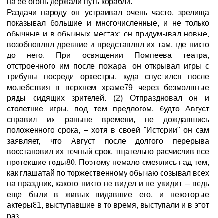
на ее огонь держали путь корабли.
Раздачи народу он устраивал очень часто, зрелища
показывал большие и многочисленные, и не только
обычные и в обычных местах: он придумывал новые,
возобновлял древние и представлял их там, где никто
до него. При освящении Помпеева театра,
отстроенного им после пожара, он открывал игры с
трибуны посреди орхестры, куда спустился после
молебствия в верхнем храме79 через безмолвные
ряды сидящих зрителей. (2) Отпраздновал он и
столетние игры, под тем предлогом, будто Август
справил их раньше времени, не дождавшись
положенного срока, – хотя в своей "Истории" он сам
заявляет, что Август после долгого перерыва
восстановил их точный срок, тщательно расчислив все
протекшие годы80. Поэтому немало смеялись над тем,
как глашатай по торжественному обычаю созывал всех
на праздник, какого никто не видел и не увидит, – ведь
еще были в живых видавшие его, и некоторые
актеры81, выступавшие в то время, выступали и в этот
раз.