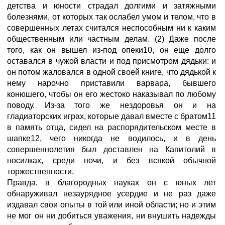
детства и юности страдал долгими и затяжными
болезнями, от которых так ослабел умом и телом, что в
совершенных летах считался неспособным ни к каким
общественным или частным делам. (2) Даже после
того, как он вышел из-под опеки10, он еще долго
оставался в чужой власти и под присмотром дядьки: и
он потом жаловался в одной своей книге, что дядькой к
нему нарочно приставили варвара, бывшего
конюшего, чтобы он его жестоко наказывал по любому
поводу. Из-за того же нездоровья он и на
гладиаторских играх, которые давал вместе с братом11
в память отца, сидел на распорядительском месте в
шапке12, чего никогда не водилось, и в день
совершеннолетия был доставлен на Капитолий в
носилках, среди ночи, и без всякой обычной
торжественности.
Правда, в благородных науках он с юных лет
обнаруживал незаурядное усердие и не раз даже
издавал свои опыты в той или иной области; но и этим
не мог он ни добиться уважения, ни внушить надежды