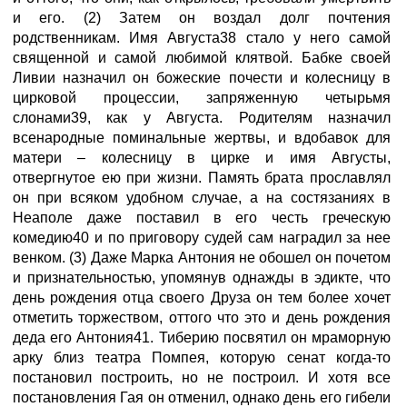
и его. (2) Затем он воздал долг почтения
родственникам. Имя Августа38 стало у него самой
священной и самой любимой клятвой. Бабке своей
Ливии назначил он божеские почести и колесницу в
цирковой процессии, запряженную четырьмя
слонами39, как у Августа. Родителям назначил
всенародные поминальные жертвы, и вдобавок для
матери – колесницу в цирке и имя Августы,
отвергнутое ею при жизни. Память брата прославлял
он при всяком удобном случае, а на состязаниях в
Неаполе даже поставил в его честь греческую
комедию40 и по приговору судей сам наградил за нее
венком. (3) Даже Марка Антония не обошел он почетом
и признательностью, упомянув однажды в эдикте, что
день рождения отца своего Друза он тем более хочет
отметить торжеством, оттого что это и день рождения
деда его Антония41. Тиберию посвятил он мраморную
арку близ театра Помпея, которую сенат когда-то
постановил построить, но не построил. И хотя все
постановления Гая он отменил, однако день его гибели