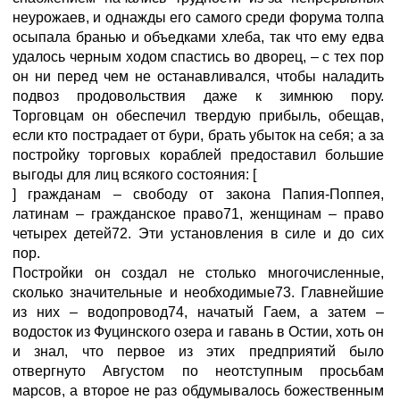
неурожаев, и однажды его самого среди форума толпа
осыпала бранью и объедками хлеба, так что ему едва
удалось черным ходом спастись во дворец, – с тех пор
он ни перед чем не останавливался, чтобы наладить
подвоз продовольствия даже к зимнюю пору.
Торговцам он обеспечил твердую прибыль, обещав,
если кто пострадает от бури, брать убыток на себя; а за
постройку торговых кораблей предоставил большие
выгоды для лиц всякого состояния: [
] гражданам – свободу от закона Папия-Поппея,
латинам – гражданское право71, женщинам – право
четырех детей72. Эти установления в силе и до сих
пор.
Постройки он создал не столько многочисленные,
сколько значительные и необходимые73. Главнейшие
из них – водопровод74, начатый Гаем, а затем –
водосток из Фуцинского озера и гавань в Остии, хоть он
и знал, что первое из этих предприятий было
отвергнуто Августом по неотступным просьбам
марсов, а второе не раз обдумывалось божественным