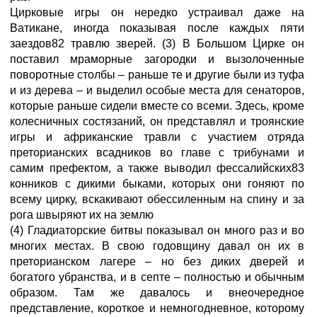
Цирковые игры он нередко устраивал даже на
Ватикане, иногда показывая после каждых пяти
заездов82 травлю зверей. (3) В Большом Цирке он
поставил мраморные загородки и вызолоченные
поворотные столбы – раньше те и другие были из туфа
и из дерева – и выделил особые места для сенаторов,
которые раньше сидели вместе со всеми. Здесь, кроме
колесничных состязаний, он представлял и троянские
игры и африканские травли с участием отряда
преторианских всадников во главе с трибунами и
самим префектом, а также выводил фессалийских83
конников с дикими быками, которых они гоняют по
всему цирку, вскакивают обессиленным на спину и за
рога швыряют их на землю
(4) Гладиаторские битвы показывал он много раз и во
многих местах. В свою годовщину давал он их в
преторианском лагере – но без диких дверей и
богатого убранства, и в септе – полностью и обычным
образом. Там же давалось и внеочередное
представление, короткое и немногодневное, которому