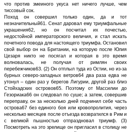
что против змеиного укуса нет ничего лучше, чем
тиссовый сок.
Поход он совершил только один, да и тот
незначительный61. Сенат даровал ему триумфальные
украшения62, но он посчитал их почестью,
недостойной императорского величия, и стал искать
почетного повода для настоящего триумфа. Остановил
свой выбор он на Британии, на которую после Юлия
Цезаря никто не посягал и которая в это время
волновалась, не получая от римлян своих
перебежчиков63. (2) Он отплыл туда из Остии, но из-за
бурных северо-западных ветров64 два раза едва не
утонул – один раз у берегов Лигурии, другой раз близ
Стойхадских островов65. Поэтому от Массилии до
Гезориака66 он следовал по суше; а затем, совершив
переправу, он за несколько дней подчинил себе часть
острова67 без единого боя или кровопролития, через
несколько месяцев после отъезда возвратился в Рим и
с великой пышностью отпраздновал триумф. (3)
Посмотреть на это зрелище он пригласил в столицу не