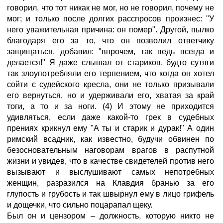
говорил, что тот никак не мог, но не говорил, почему не
мог; и только после долгих расспросов произнес: "У
него уважительная причина: он помер". Другой, пылко
благодаря его за то, что он позволил ответчику
защищаться, добавил: "впрочем, так ведь всегда и
делается!" Я даже слышал от стариков, будто сутяги
так злоупотребляли его терпением, что когда он хотел
сойти с судейского кресла, они не только призывали
его вернуться, но и удерживали его, хватая за край
тоги, а то и за ноги. (4) И этому не приходится
удивляться, если даже какой-то грек в судебных
прениях крикнул ему "А ты и старик и дурак!" А один
римский всадник, как известно, будучи обвинен по
безосновательным наговорам врагов в распутной
жизни и увидев, что в качестве свидетелей против него
вызывают и выслушивают самых непотребных
женщин, разразился на Клавдия бранью за его
глупость и грубость и так швырнул ему в лицо грифель
и дощечки, что сильно поцарапал щеку.
Был он и цензором – должность, которую никто не