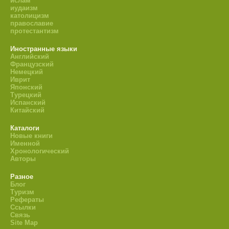
ислам
иудаизм
католицизм
православие
протестантизм
Иностранные языки
Английский
Французский
Немецкий
Иврит
Японский
Турецкий
Испанский
Китайский
Каталоги
Новые книги
Именной
Хронологический
Авторы
Разное
Блог
Туризм
Рефераты
Ссылки
Связь
Site Map