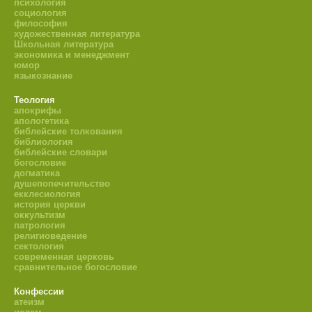
психология
социология
философия
художественная литература
Школьная литература
экономика и менеджмент
юмор
языкознание
Теология
апокрифы
апологетика
библейские толкования
библиология
библейские словари
богословие
догматика
душепопечительство
екклесиология
история церкви
оккультизм
патрология
религиоведение
сектология
современная церковь
сравнительное богословие
Конфессии
атеизм