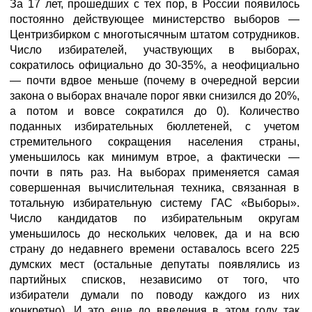
За 17 лет, прошедших с тех пор, в России появилось
постоянно действующее министерство выборов —
Центризбирком с многотысячным штатом сотрудников.
Число избирателей, участвующих в выборах,
сократилось официально до 30-35%, а неофициально
— почти вдвое меньше (почему в очередной версии
закона о выборах вначале порог явки снизился до 20%,
а потом и вовсе сократился до 0). Количество
поданных избирательных бюллетеней, с учетом
стремительного сокращения населения страны,
уменьшилось как минимум втрое, а фактически —
почти в пять раз. На выборах применяется самая
совершенная вычислительная техника, связанная в
тотальную избирательную систему ГАС «Выборы».
Число кандидатов по избирательным округам
уменьшилось до нескольких человек, да и на всю
страну до недавнего времени оставалось всего 225
думских мест (остальные депутаты появлялись из
партийных списков, независимо от того, что
избиратели думали по поводу каждого из них
конкретно). И это еще до введения в этом году так