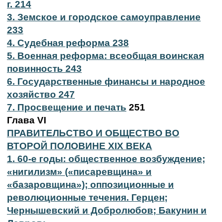
г. 214
3. Земское и городское самоуправление
233
4. Судебная реформа 238
5. Военная реформа: всеобщая воинская
повинность 243
6. Государственные финансы и народное
хозяйство 247
7. Просвещение и печать
251
Глава VI
ПРАВИТЕЛЬСТВО И ОБЩЕСТВО ВО
ВТОРОЙ ПОЛОВИНЕ XIX ВЕКА
1. 60-е годы: общественное возбуждение;
«нигилизм» («писаревщина» и
«базаровщина»); оппозиционные и
революционные течения. Герцен;
Чернышевский и Добролюбов; Бакунин и