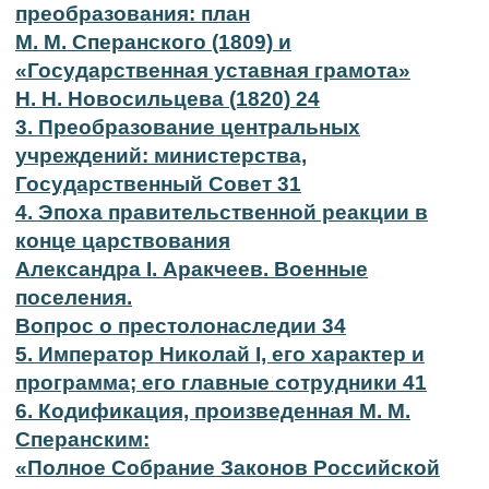
преобразования: план
M. M. Сперанского (1809) и
«Государственная уставная грамота»
H. H. Новосильцева (1820) 24
3. Преобразование центральных
учреждений: министерства,
Государственный Совет 31
4. Эпоха правительственной реакции в
конце царствования
Александра I. Аракчеев. Военные
поселения.
Вопрос о престолонаследии 34
5. Император Николай I, его характер и
программа; его главные сотрудники 41
6. Кодификация, произведенная M. M.
Сперанским:
«Полное Собрание Законов Российской