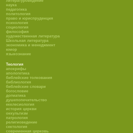
литературоведение
наука
педагогика
политология
право и юриспруденция
психология
социология
философия
художественная литература
Школьная литература
экономика и менеджмент
юмор
языкознание
Теология
апокрифы
апологетика
библейские толкования
библиология
библейские словари
богословие
догматика
душепопечительство
екклесиология
история церкви
оккультизм
патрология
религиоведение
сектология
современная церковь