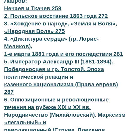
Лавров;
Нечаев и Ткачев 259
2. Польское восстание 1863 года 272
3. «Хождение в народ», «Земля и Воля»,
«Народная Воля» 275
4. «Диктатура сердца» (гр. Лорис-
Меликов).
1-е марта 1881 года и его последствия 281
5. Император Александр III (1881-1894).
Победоносцев и гр. Толстой. Эпоха
политической реакции и
казенного национализма (Права евреев)
287
6. Оппозиционные и революционные
течения на рубеже XIX и XX вв.
Народничество (Михайловский). Марксизм
«легальный» и
революционный (Струве, Плеханов,