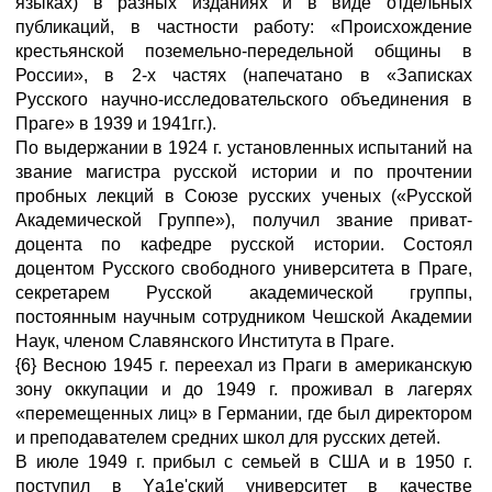
языках) в разных изданиях и в виде отдельных
публикаций, в частности работу: «Происхождение
крестьянской поземельно-передельной общины в
России», в 2-х частях (напечатано в «Записках
Русского научно-исследовательского объединения в
Праге» в 1939 и 1941гг.).
По выдержании в 1924 г. установленных испытаний на
звание магистра русской истории и по прочтении
пробных лекций в Союзе русских ученых («Русской
Академической Группе»), получил звание приват-
доцента по кафедре русской истории. Состоял
доцентом Русского свободного университета в Праге,
секретарем Русской академической группы,
постоянным научным сотрудником Чешской Академии
Наук, членом Славянского Института в Праге.
{6} Весною 1945 г. переехал из Праги в американскую
зону оккупации и до 1949 г. проживал в лагерях
«перемещенных лиц» в Германии, где был директором
и преподавателем средних школ для русских детей.
В июле 1949 г. прибыл с семьей в США и в 1950 г.
поступил в Yа1е'ский университет в качестве