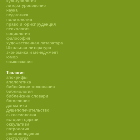
культурология
литературоведение
наука
педагогика
политология
право и юриспруденция
психология
социология
философия
художественная литература
Школьная литература
экономика и менеджмент
юмор
языкознание
Теология
апокрифы
апологетика
библейские толкования
библиология
библейские словари
богословие
догматика
душепопечительство
екклесиология
история церкви
оккультизм
патрология
религиоведение
сектология