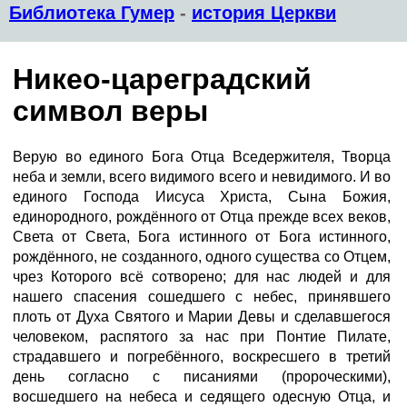
Библиотека Гумер
-
история Церкви
Никео-цареградский
символ веры
Верую во единого Бога Отца Вседержителя, Творца
неба и земли, всего видимого всего и невидимого. И во
единого Господа Иисуса Христа, Сына Божия,
единородного, рождённого от Отца прежде всех веков,
Света от Света, Бога истинного от Бога истинного,
рождённого, не созданного, одного существа со Отцем,
чрез Которого всё сотворено; для нас людей и для
нашего спасения сошедшего с небес, принявшего
плоть от Духа Святого и Марии Девы и сделавшегося
человеком, распятого за нас при Понтие Пилате,
страдавшего и погребённого, воскресшего в третий
день согласно с писаниями (пророческими),
восшедшего на небеса и седящего одесную Отца, и