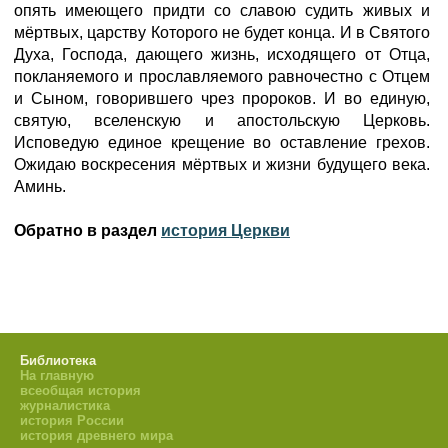
опять имеющего придти со славою судить живых и
мёртвых, царству Которого не будет конца. И в Святого
Духа, Господа, дающего жизнь, исходящего от Отца,
покланяемого и прославляемого равночестно с Отцем
и Сыном, говорившего чрез пророков. И во единую,
святую, вселенскую и апостольскую Церковь.
Исповедую единое крещение во оставление грехов.
Ожидаю воскресения мёртвых и жизни будущего века.
Аминь.
Обратно в раздел
история Церкви
Библиотека
На главную
всеобщая история
журналистика
история России
история древнего мира