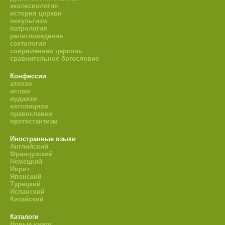
екклесиология
история церкви
оккультизм
патрология
религиоведение
сектология
современная церковь
сравнительное богословие
Конфессии
атеизм
ислам
иудаизм
католицизм
православие
протестантизм
Иностранные языки
Английский
Французский
Немецкий
Иврит
Японский
Турецкий
Испанский
Китайский
Каталоги
Новые книги