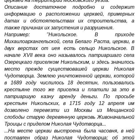
церквей на территории Московского уезда.
Описание достаточное подробно и содержит
информацию о расположении церквей, примерных
датах и обстоятельствах их строительства, а
также причинах их запустения и разрушения.
Например: "Никольское. В приходе
Михаилоархангельской, села Белаго Раста, церкви, в
двух верстах от иея есть сельцо Никольское. В
начале XVII века оно называлось патриаршаго села
Озерецкаго приселком Никольским, и здесь значилось
место прежде существовашей церкви Николая
Чудотворца. Землею уничтоженной церкви, которой
в 1689 году числилось 18 десятин, пользовались
крестьяне того же приселка и платили за это в
патриаршую казну аренду деньги. По просьбе
крестьян Никольских, в 1715 году 12 апреля им
дозволено перевезти из Москвы из Мещанской
слободы старую деревянную церковь Живоначальной
Троицы с приделом Николая Чудотворца...
...На месте церкви выстроена была часовня, в ней
поставлен образ Николая Чудотворца; об этой