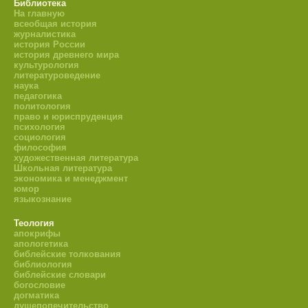
Библиотека
На главную
всеобщая история
журналистика
история России
история древнего мира
культурология
литературоведение
наука
педагогика
политология
право и юриспруденция
психология
социология
философия
художественная литература
Школьная литература
экономика и менеджмент
юмор
языкознание
Теология
апокрифы
апологетика
библейские толкования
библиология
библейские словари
богословие
догматика
душепопечительство