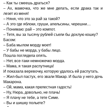
– Как ты смеешь драться?
– Ах, мамочка, что же мне делать, если драка так и
лезет из меня!
– Няня, что это за рай за такой?
– А это где яблоки, груши, апельсины, черешни…
– Понимаю: рай – это компот.
– Тетя, вы за тысячу рублей съели бы дохлую кошку?
Басом:
– Баба мылом морду моет!
– У бабы не морда, у бабы лицо.
Пошла поглядела опять.
– Нет, все-таки немножечко морда.
– Мама, я такая распутница!
И показала веревочку, которую удалось ей распутать.
– Жил-был пастух, его звали Макар. И была у него дочь
Макарона.
– Ой, мама, какая прелестная гадость!
– Ну, Нюра, довольно, не плачь!
– Я плачу не тебе, а тете Симе.
– Вы и шишку польете?