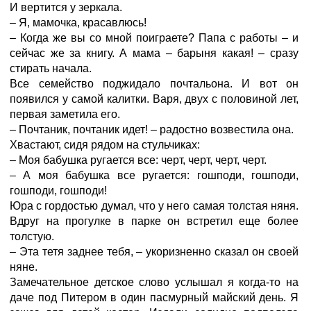
И вертится у зеркала.
– Я, мамочка, красавлюсь!
– Когда же вы со мной поиграете? Папа с работы – и
сейчас же за книгу. А мама – барыня какая! – сразу
стирать начала.
Все семейство поджидало почтальона. И вот он
появился у самой калитки. Варя, двух с половиной лет,
первая заметила его.
– Почтаник, почтаник идет! – радостно возвестила она.
Хвастают, сидя рядом на стульчиках:
– Моя бабушка ругается все: черт, черт, черт, черт.
– А моя бабушка все ругается: гошподи, гошподи,
гошподи, гошподи!
Юра с гордостью думал, что у него самая толстая няня.
Вдруг на прогулке в парке он встретил еще более
толстую.
– Эта тетя заднее тебя, – укоризненно сказал он своей
няне.
Замечательное детское слово услышал я когда-то на
даче под Питером в один пасмурный майский день. Я