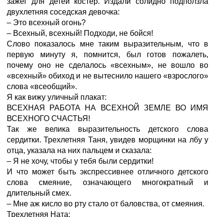
зажег для детей костер. Издали солидно подползла
двухлетняя соседская девочка:
– Это всехный огонь?
– Всехный, всехный! Подходи, не бойся!
Слово показалось мне таким выразительным, что в
первую минуту я, помнится, был готов пожалеть,
почему оно не сделалось «всехным», не вошло во
«всехный» обиход и не вытеснило нашего «взрослого»
слова «всеобщий».
Я как вижу уличный плакат:
ВСЕХНАЯ РАБОТА НА ВСЕХНОЙ ЗЕМЛЕ ВО ИМЯ
ВСЕХНОГО СЧАСТЬЯ!
Так же велика выразительность детского слова
сердитки. Трехлетняя Таня, увидев морщинки на лбу у
отца, указала на них пальцем и сказала:
– Я не хочу, чтобы у тебя были сердитки!
И что может быть экспрессивнее отличного детского
слова смеяние, означающего многократный и
длительный смех.
– Мне аж кисло во рту стало от баловства, от смеяния.
Трехлетняя Ната: