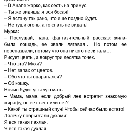
– В Анапе жарко, как сесть на примус.
– Ты же видишь: я вся босая!
– Я встану так рано, что еще поздно будет.
– Не туши огонь, а то спать не видать!
Мурка:
– Послушай, папа, фантазительный рассказ: жила-
была лошадь, ее звали лягавая… Но потом ее
переназвали, потому что она никого не лягала…
Рисует цветы, а вокруг три десятка точек.
– Что это? Мухи?
– Нет, запах от цветов.
– Обо что ты оцарапался?
– Об кошку.
Ночью будит усталую мать:
– Мама, мама, если добрый лев встретит знакомую
жирафу, он ее съест или нет?
– Какой ты страшный спун! Чтобы сейчас было встато!
Лялечку побрызгали духами:
Я вся такая пахлая,
Я вся такая духлая.