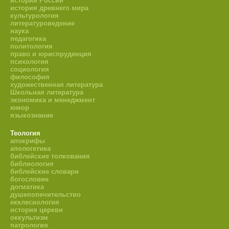
история России
история древнего мира
культурология
литературоведение
наука
педагогика
политология
право и юриспруденция
психология
социология
философия
художественная литература
Школьная литература
экономика и менеджмент
юмор
языкознание
Теология
апокрифы
апологетика
библейские толкования
библиология
библейские словари
богословие
догматика
душепопечительство
екклесиология
история церкви
оккультизм
патрология