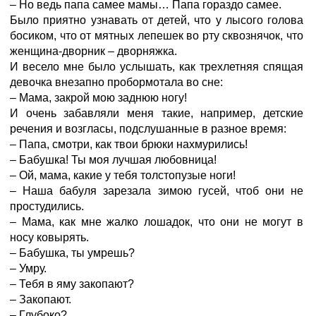
– Но ведь папа самее мамы… Папа гораздо самее.
Было приятно узнавать от детей, что у лысого голова
босиком, что от мятных лепешек во рту сквознячок, что
женщина-дворник – дворняжка.
И весело мне было услышать, как трехлетняя спящая
девочка внезапно пробормотала во сне:
– Мама, закрой мою заднюю ногу!
И очень забавляли меня такие, например, детские
речения и возгласы, подслушанные в разное время:
– Папа, смотри, как твои брюки нахмурились!
– Бабушка! Ты моя лучшая любовница!
– Ой, мама, какие у тебя толстопузые ноги!
– Наша бабуля зарезала зимою гусей, чтоб они не
простудились.
– Мама, как мне жалко лошадок, что они не могут в
носу ковырять.
– Бабушка, ты умрешь?
– Умру.
– Тебя в яму закопают?
– Закопают.
– Глубоко?