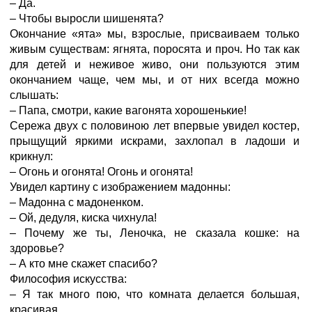
– Да.
– Чтобы выросли шишенята?
Окончание «ята» мы, взрослые, присваиваем только
живым существам: ягнята, поросята и проч. Но так как
для детей и неживое живо, они пользуются этим
окончанием чаще, чем мы, и от них всегда можно
слышать:
– Папа, смотри, какие вагонята хорошенькие!
Сережа двух с половиною лет впервые увидел костер,
прыщущий яркими искрами, захлопал в ладоши и
крикнул:
– Огонь и огонята! Огонь и огонята!
Увидел картину с изображением мадонны:
– Мадонна с мадоненком.
– Ой, дедуля, киска чихнула!
– Почему же ты, Леночка, не сказала кошке: на
здоровье?
– А кто мне скажет спасибо?
Философия искусства:
– Я так много пою, что комната делается большая,
красивая…