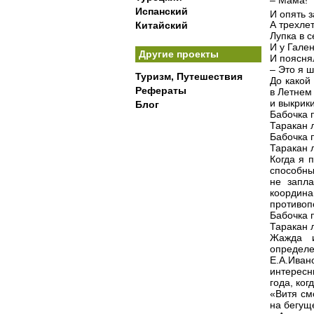
Испанский
И опять 
А трехле
Китайский
Лупка в 
И у Гален
Другие проекты
И поясня
– Это я ш
Туризм, Путешествия
До какой
Рефераты
в Летнем
и выкрик
Блог
Бабочка 
Таракан 
Бабочка 
Таракан 
Когда я 
способны
не запла
координ
противоп
Бабочка 
Таракан 
Жажда и
определе
Е.А.Ива
интересн
года, ког
«Витя см
на бегуще