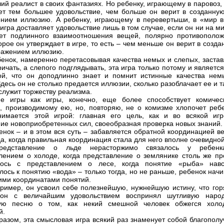
ий реалист в своих фантазиях. Но ребенку, играющему в паровоз,
ет тем большее удовольствие, чем больше он верит в созданную
нием иллюзию. А ребенку, играющему в перевертыши, в «мир в
 игра доставляет удовольствие лишь в том случае, если он ни на м
ет подлинного взаимоотношения вещей, полярно противополож
торое он утверждает в игре, то есть – чем меньше он верит в созд
ражением иллюзию.
бенок, намеренно перетасовывая качества немых и слепых, застав
ричать, а слепого подглядывать, эта игра только потому и являетс
ой, что он доподлинно знает и помнит истинные качества нем
Здесь он не столько предается иллюзии, сколько разоблачает ее и 
служит торжеству реализма.
ие игры как игры, конечно, еще более способствует комичес
, производимому ею, но, повторяю, не о комизме хлопочет ребе
нимается этой игрой: главная его цель, как и во всякой игр
ие новоприобретенных сил, своеобразная проверка новых знаний.
енок – и в этом вся суть – забавляется обратной координацией в
да, когда правильная координация стала для него вполне очевидной
редставление о льде нерасторжимо связалось у ребен
лением о холоде, когда представление о землянике столь же пр
лось с представлением о лесе, когда понятие «рыба» навс
лось к понятию «вода» – только тогда, но не раньше, ребенок нач
тими координатами понятий.
пример, он усвоил себе полезнейшую, нужнейшую истину, что гор
 он с величайшим удовольствием воспринял шутливую наро
кую песню о том, как некий смешной человек обжегся холо
й.
разом, эта смысловая игра всякий раз знаменует собой благополу