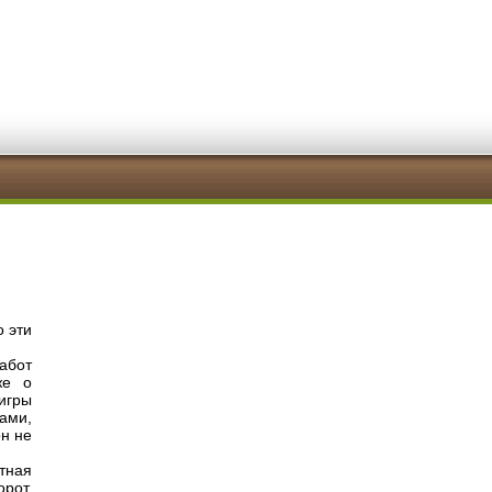
о эти
абот
же о
игры
ами,
он не
тная
рот.