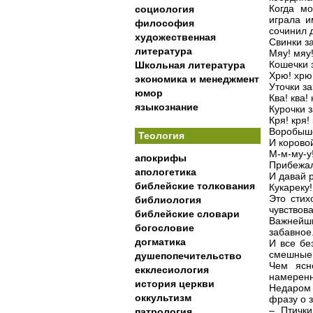
Когда мо
социология
играла и
философия
сочинил 
художественная
Свинки з
литература
Мяу! мяу
Кошечки 
Школьная литература
Хрю! хрю
экономика и менеджмент
Уточки за
юмор
Ква! ква! 
языкознание
Курочки з
Кря! кря! 
Воробыше
Теология
И корово
М-м-му-у
апокрифы
Прибежа
апологетика
И давай р
библейские толкования
Кукареку!
Это стих
библиология
чувствов
библейские словари
Важнейш
богословие
забавное
догматика
И все бе
смешные 
душепопечительство
Чем ясн
екклесиология
намеренн
история церкви
Недаром 
оккультизм
фразу о 
– Птички
патрология