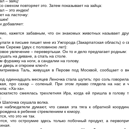
ал – заяц!
со смехом повторяет это. Затем показывает на зайца:
ал – это индюк!
ет на ласточку:
шек!
и добавляет:
имо, кажется забавным, что он знакомых животных называет дру
».
улати в письме пишет мне из Ужгорода (Закарпатская область) о 
ке Сереже (двух с половиною лет):
новое увлечение – перевертыши. Он то и дело предлагает родным:
ушать на диване, а спать на столе.
м фуражку на ноги, а сандалии на голову.
м дверь и откроем ключ!»
итриевна Таль, живущая в Перове под Москвой, сообщает о вн
год одиннадцать месяцев Леночка стала шутить: про соль говорила
кая, про сахар – соленый. При этом лукаво глядела на нас и ч
ила: «Ха-ха».
аскатисто смеялась трехлетняя Ира, когда ей пришла в голову т
:
я Шапочка скушала волка.
е наблюдатели думают, что самая эта тяга к обратной координ
рождена в ребенке стремлением к юмору.
ся, что это не так.
тся, что остроумие здесь только побочный продукт, а первопри
 иная.