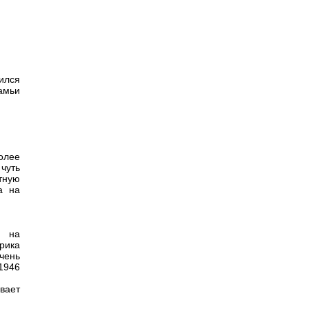
ился
камьи
более
 чуть
тную
а на
у на
рика
чень
 1946
вает