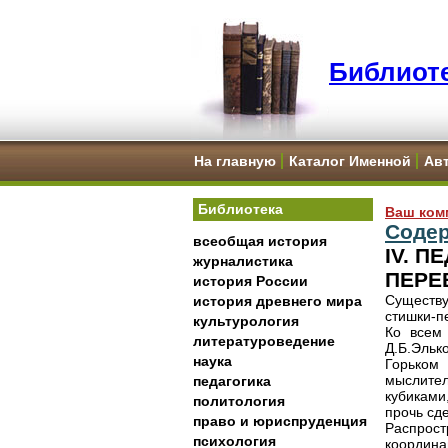
Библиоте
На главную
Каталог Именной
Ав
Библиотека
Ваш ком
Соде
всеобщая история
IV. 
журналистика
ПЕРЕ
история России
Существу
история древнего мира
стишки-п
культурология
Ко всем 
литературоведение
Д.Б.Эльк
наука
Горьком
мыслител
педагогика
кубиками
политология
прочь сд
право и юриспруденция
Распрост
психология
координа