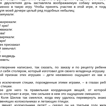
я двухлетняя дочь заставляла воображаемую собаку мяукать,
менно в такую игру. Чтобы принять участие в этой игре, я тогд
для моей дочери целый ряд подобных небылиц:
амяукали:
!
захрюкали:
! хрю!
квакали:
ква!
акрякали:
кря!
к прискакал
й замычал:
!
л медведь
еветь:
отворение написано, так сказать, по заказу и по рецепту ребенк
ал себя столяром, который изготовил для своего младенца игрушку.
ий признак этих игрушек – дети неизменно ощущают их как н
.
з исключения стишки, порожденные этими играми, – в глазах реб
стишки.
ее для него та правильная координация вещей, от которо
о отступает в игре, тем сильнее в нем это ощущение смешного.
Коля Шилов так смеялся, когда ему удалось перевернуть знак
звенящих колокольчиках и летающих птицах.
 звенят, колокольчики летят! – сказал он на третьем году жиз