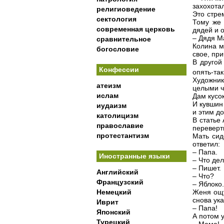
захохота
религиоведение
Это стре
сектология
Тому же 
современная церковь
дядей и 
– Дядя М
сравнительное
Колина м
богословие
свое, при
В другой
Конфессии
опять-так
Художник
атеизм
целыми ч
ислам
Дам кусо
И кувшин 
иудаизм
и этим до
католицизм
В статье
православие
переверт
протестантизм
Мать сид
ответил:
– Папа.
Иностранные языки
– Что де
– Пишет.
Английский
– Что?
Французский
– Яблоко.
Женя ощу
Немецкий
снова ука
Иврит
– Папа!
Японский
А потом у
Турецкий
– Мама!