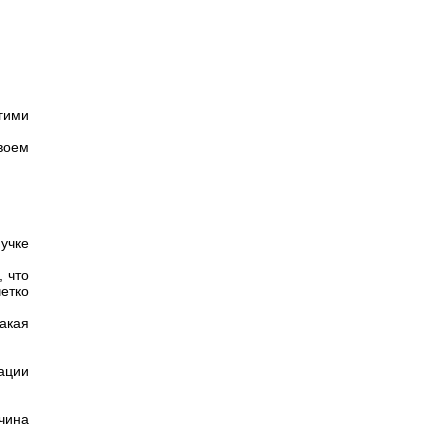
гими
своем
учке
, что
етко
акая
ации
чина