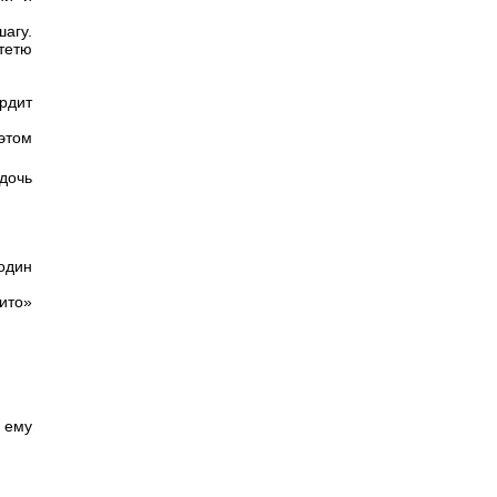
агу.
тетю
ердит
этом
дочь
 один
ито»
и ему