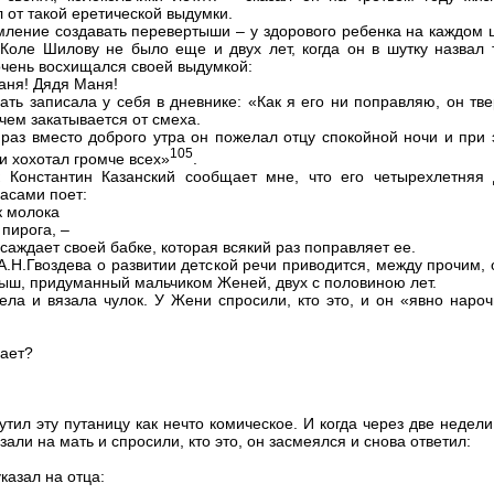
л от такой еретической выдумки.
мление создавать перевертыши – у здорового ребенка на каждом ш
Коле Шилову не было еще и двух лет, когда он в шутку назвал 
очень восхищался своей выдумкой:
аня! Дядя Маня!
ать записала у себя в дневнике: «Как я его ни поправляю, он тв
чем закатывается от смеха.
 раз вместо доброго утра он пожелал отцу спокойной ночи и при 
105
и хохотал громче всех»
.
 Константин Казанский сообщает мне, что его четырехлетняя 
асами поет:
к молока
пирога, –
саждает своей бабке, которая всякий раз поправляет ее.
 А.Н.Гвоздева о развитии детской речи приводится, между прочим,
ыш, придуманный мальчиком Женей, двух с половиною лет.
ела и вязала чулок. У Жени спросили, кто это, и он «явно нароч
лает?
тил эту путаницу как нечто комическое. И когда через две недел
зали на мать и спросили, кто это, он засмеялся и снова ответил:
казал на отца: