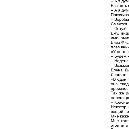
– А я дум
Раз пять 
– А я дум
Показыва
– Воробы
Смеется 
– Петух!
Ему, вид
именами
Вива Фис
племянни
«У него 
– Будем к
– Надене
– Возьме
Елена Дм
Леночке:
«В один 
она слад
произнос
Так же р
нелепица
– Красна
Некоторы
вещей по
Мне кажет
Мне каже
этой тяги