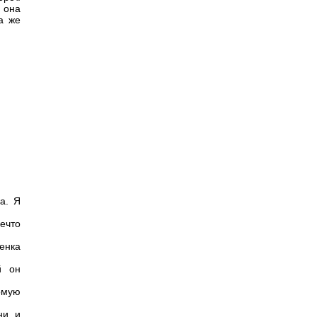
 она
а же
а. Я
ечто
енка
й он
омую
ни и