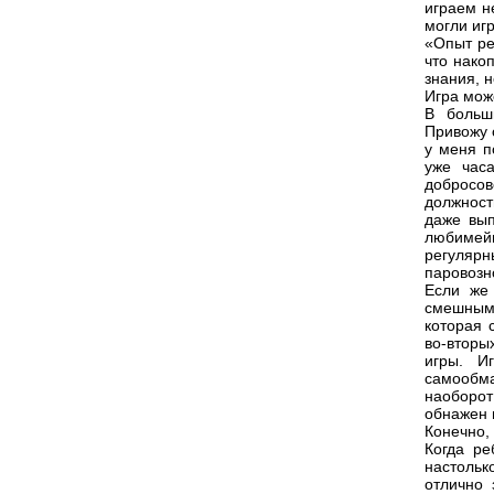
играем н
могли игр
«Опыт ре
что нако
знания, 
Игра може
В больш
Привожу 
у меня п
уже час
добросо
должност
даже вып
любимей
регулярн
паровозн
Если же 
смешными
которая 
во-вторы
игры. И
самообма
наоборот
обнажен 
Конечно,
Когда ре
настольк
отлично 