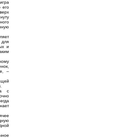
 игра
 его
верх
инуту
ного
анную
ляет
я для
ых и
таким
кому
нок,
е, –
ещей
.
ка с
очно
егда
инает
ячее
дную
дной
чное