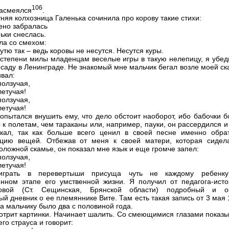
106
засмеялся
.
тняя колхозница Галенька сочинила про корову такие стихи:
сено забралась
ьки снеслась.
ла со смехом:
утю так – ведь коровы не несутся. Несутся куры.
 степени милы младенцам веселые игры в такую нелепицу, я убед
 саду в Ленинграде. Не знакомый мне мальчик бегал возле моей с
ивал:
ползучая,
летучая!
ползучая,
летучая!
попытался внушить ему, что дело обстоит наоборот, ибо бабочки 
 к полетам, чем тараканы или, например, пауки, он рассердился и
кал, так как больше всего ценил в своей песне именно обра
ацию вещей. Отбежав от меня к своей матери, которая сидел
оложной скамье, он показал мне язык и еще громче запел:
ползучая,
летучая!
грать в перевертыши присуща чуть не каждому ребенк
нном этапе его умственной жизни. Я получил от педагога-исто
новой (Ст. Сещинская, Брянской области) подробный и о
ый дневник о ее племяннике Вите. Там есть такая запись от 3 мая
да мальчику было два с половиной года.
отрит картинки. Начинает шалить. Со смеющимися глазами показы
го страуса и говорит: