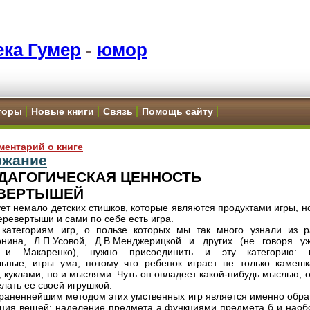
ка Гумер
-
юмор
торы
Новые книги
Связь
Помощь сайту
ментарий о книге
ржание
ПЕДАГОГИЧЕСКАЯ ЦЕННОСТЬ
ВЕРТЫШЕЙ
ет немало детских стишков, которые являются продуктами игры, н
еревертыши и сами по себе есть игра.
категориям игр, о пользе которых мы так много узнали из р
онина, Л.П.Усовой, Д.В.Менджерицкой и других (не говоря у
 и Макаренко), нужно присоединить и эту категорию: 
ьные, игры ума, потому что ребенок играет не только камешк
, куклами, но и мыслями. Чуть он овладеет какой-нибудь мыслью, 
елать ее своей игрушкой.
раненнейшим методом этих умственных игр является именно обра
ция вещей: наделение предмета а функциями предмета б и наобо