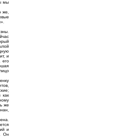
бы мы
о же,
овые
».
зны.
ейчас
орый
ылой
дную
ит, и
 его
ршая
лицо
енку
тов,
кие;
 как
ному
ь же
нан,
ена.
ется
ий и
. Он