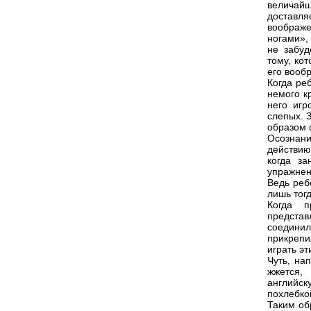
величайш
доставля
воображе
ногами»,
не забуд
тому, ко
его вооб
Когда ре
немого к
него игр
слепых. 
образом 
Осознан
действию
когда за
упражнен
Ведь реб
лишь тог
Когда п
представ
соедини
прикрепи
играть э
Чуть, на
жжется,
английс
похлебко
Таким об