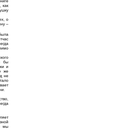
книге
, как
ушку
х, о
ну –
была
тчас
егда
мимо
кого
ы бы
ки и
е же
д не
тало
вает
ни.
тво,
егда
ляет
зной
о мы