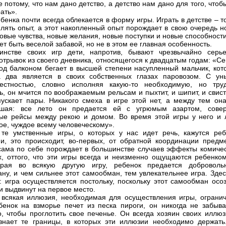
е потому, что нам дано детство, а детство нам дано для того, что
ать».
бенка почти всегда облекается в форму игры. Играть в детстве – т
плять опыт, а этот накопленный опыт порождает в свою очередь н
новые чувства, новые желания, новые поступки и новые способности
т быть веселой забавой, но не в этом ее главная особенность.
инстве своих игр дети, напротив, бывают чрезвычайно серье
отрывок из своего дневника, относящегося к двадцатым годам: «С
од балконом бегает в высшей степени насупленный мальчик, кот
а два является в своих собственных глазах паровозом. С ун
вестностью, словно исполняя какую-то необходимую, но тру
ь, он мчится по воображаемым рельсам и пыхтит, и шипит, и свист
ускает пары. Никакого смеха в игре этой нет, а между тем она
шая: все лето он предается ей с угрюмым азартом, сове
ые рейсы между рекою и домом. Во время этой игры у него и 
ое, чуждое всему человеческому».
те умственные игры, о которых у нас идет речь, кажутся реб
, это происходит, во-первых, от обратной координации предме
сама по себе порождает в большинстве случаев эффекты комичес
х, оттого, что эти игры всегда и неизменно ощущаются ребенком
грая во всякую другую игру, ребенок предается доброволь
ну, и чем сильнее этот самообман, тем увлекательнее игра. Здес
: игра осуществляется постольку, поскольку этот самообман осоз
и выдвинут на первое место.
 всякая иллюзия, необходимая для осуществления игры, огранич
бенок на взморье печет из песка пироги, он никогда не забыва
о, чтобы проглотить свое печенье. Он всегда хозяин своих иллюз
знает те границы, в которых эти иллюзии необходимо держать