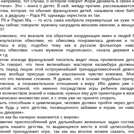
 например, тот случай, о котором говорит Жорж Дюамель в своей 
утехи». Это – книга о детях. В ней, между прочим, рассказывается
очка, которая, по обычаю французских детей, называла свою баб
, а дедушку – Papa Pil, однажды окрестила их так:
Pil и Papan Ma, – то есть сама изобрела перевертыши не хуже те
мы сейчас говорили: мужчину наградила женским именем, а женщи
107
.
озможно, что вначале эта обратная координация имен и людей 
езультатом обмолвки, но обмолвка понравилась девочке и то
илась в игру, подобно тому как в русском фольклоре навс
лись обмолвки: «лыко мужиком подпоясано», «ехала деревня 
 т.д.
этом эпизоде французский писатель видит лишь проявление детс
Он говорит, что тени величайших мастеров каламбура должн
ть перед лицом этой остроумнейшей тринадцатимесячной девоч
енку вообще присуще самое изысканное чувство комизма. Мн
 что это явление сложнее. Я думаю, что в основе подобных причу
ческое, а познавательное отношение к миру. Ибо давно уже с
нятой истиной, что именно посредством игры ребенок овладе
 количеством знаний и навыков, нужных ему для ориентации в жиз
аписано множество книг, и с этим уже не принято спорить.
ыть способным к цивилизации, человек должен пройти через детс
 не будь у него детства, посвященного забавам и играм, он навс
бы дикарем».
 он как бы начерно знакомится с миром».
звитие приспособлений для дальнейших жизненных задач состав
цель нашего детства, то выдающееся место в этой целесообра
лений принадлежит игре, так как мы вполне можем сказать, чт