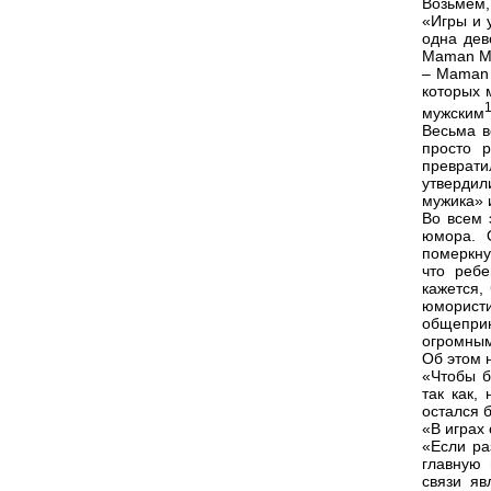
Возьмем,
«Игры и 
одна дев
Maman Ma
– Maman 
которых 
мужским
Весьма в
просто р
преврат
утверди
мужика» и
Во всем 
юмора. 
померкну
что реб
кажется,
юмористи
общепри
огромным
Об этом н
«Чтобы б
так как,
остался 
«В играх
«Если ра
главную 
связи яв