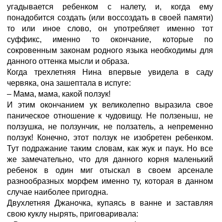
угадывается ребенком с налету, и, когда ему
понадобится создать (или воссоздать в своей памяти)
то или иное слово, он употребляет именно тот
суффикс, именно то окончание, которые по
сокровенным законам родного языка необходимы для
данного оттенка мысли и образа.
Когда трехлетняя Нина впервые увидела в саду
червяка, она зашептала в испуге:
– Мама, мама, какой ползук!
И этим окончанием ук великолепно выразила свое
паническое отношение к чудовищу. Не ползеныш, не
ползушка, не ползунчик, не ползатель, а непременно
ползук! Конечно, этот ползук не изобретен ребенком.
Тут подражание таким словам, как жук и паук. Но все
же замечательно, что для данного корня маленький
ребенок в один миг отыскал в своем арсенале
разнообразных морфем именно ту, которая в данном
случае наиболее пригодна.
Двухлетняя Джаночка, купаясь в ванне и заставляя
свою куклу нырять, приговаривала: