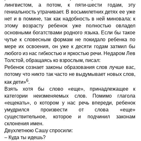
лингвистом, а потом, к пяти-шести годам, эту
гениальность утрачивает. В восьмилетних детях ее уже
нет и в помине, так как надобность в ней миновала: к
этому возрасту ребенок уже полностью овладел
основными богатствами родного языка. Если бы такое
чутье к словесным формам не покидало ребенка по
мере их освоения, он уже к десяти годам затмил бы
любого из нас гибкостью и яркостью речи. Недаром Лев
Толстой, обращаясь ко взрослым, писал:
Ребенок сознает законы образования слов лучше вас,
потому что никто так часто не выдумывает новых слов,
6
как дети»
.
Взять хотя бы слово «еще», принадлежащее к
категории неизменяемых слов. Помимо глагола
«ещекать», о котором у нас речь впереди, ребенок
умудрился произвести от слова «еще»
существительное, которое и подчинил законам
склонения имен.
Двухлетнюю Сашу спросили:
– Куда ты идешь?