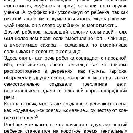
«молотило», «зубило» и проч.) есть для него орудие
ученья. А суффикс ник ускользнул от ребенка, так как
никакой аналогии с «умывальником», «кустарником»,
«чайником» он в слове «учебник» не мог отыскать.
Другой ребенок, назвавший солонку сольницей, тоже
был более чем прав: если вместилище чая – чайница,
а вместилище сахара – сахарница, то вместилище
соли никак не солонка, а сольница.
Здесь опять-таки речь ребенка совпадает с народной,
ибо, оказывается, слово сольница так же широко
распространено в деревнях, как пулять, картоха,
обородеть и другие слова, которые у меня на глазах
самостоятельно создавали трехлетние дети,
воспитавшиеся вдали от влияний «простонародной»
речи.
Кстати отмечу, что такие созданные ребенком слова,
как «одуван», «сыроега», «смеяние», существуют кое-
5
где и в народе
.
Вообще мне кажется, что начиная с двух лет всякий
ребенок становится на короткое время гениальным