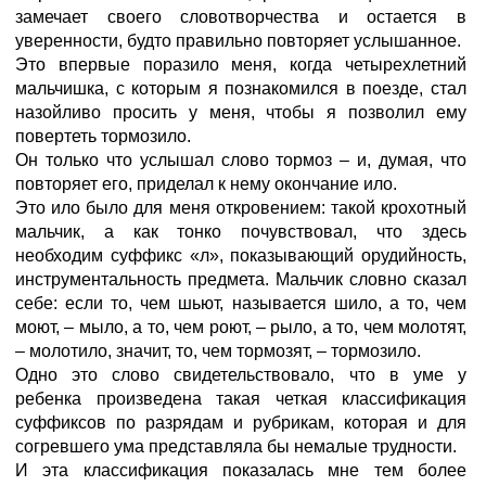
замечает своего словотворчества и остается в
уверенности, будто правильно повторяет услышанное.
Это впервые поразило меня, когда четырехлетний
мальчишка, с которым я познакомился в поезде, стал
назойливо просить у меня, чтобы я позволил ему
повертеть тормозило.
Он только что услышал слово тормоз – и, думая, что
повторяет его, приделал к нему окончание ило.
Это ило было для меня откровением: такой крохотный
мальчик, а как тонко почувствовал, что здесь
необходим суффикс «л», показывающий орудийность,
инструментальность предмета. Мальчик словно сказал
себе: если то, чем шьют, называется шило, а то, чем
моют, – мыло, а то, чем роют, – рыло, а то, чем молотят,
– молотило, значит, то, чем тормозят, – тормозило.
Одно это слово свидетельствовало, что в уме у
ребенка произведена такая четкая классификация
суффиксов по разрядам и рубрикам, которая и для
согревшего ума представляла бы немалые трудности.
И эта классификация показалась мне тем более