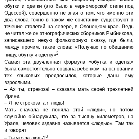
обутки и одетки (это было в черноморской степи под
Одессой), совершенно не зная о том, что именно эти
два слова точно в таком же сочетании существуют в
течение столетий на севере, в Олонецком крае. Ведь
не читал же он этнографических сборников Рыбникова,
записавшего некую фольклорную сказку, где были,
между прочим, такие слова: «Получаю по обещанию
2
пищу, обутку и одетку»
.
Самая эта двучленная формула «обутка и одетка»
была самостоятельно создана ребенком на основании
тех языковых предпосылок, которые даны ему
взрослыми.
– Ах ты, стрекоза! – сказала мать своей трехлетней
Ирине.
– Я не стрекоза, а я людь!
Мать сначала не поняла этой «люди», но потом
случайно обнаружила, что за тысячу километров, на
Урале, человек издавна называется «людью». Там так
и говорят:
3
– Ты что за людь?