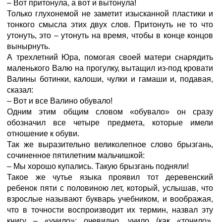
– Вот притонула, а вот и вытонула!
Только глухонемой не заметит изысканной пластики и
тонкого смысла этих двух слов. Притонуть не то что
утонуть, это – утонуть на время, чтобы в конце концов
вынырнуть.
А трехлетний Юра, помогая своей матери снарядить
маленького Валю на прогулку, вытащил из-под кровати
Валины ботинки, калоши, чулки и гамаши и, подавая,
сказал:
– Вот и все Валино обувало!
Одним этим общим словом «обувало» он сразу
обозначил все четыре предмета, которые имели
отношение к обуви.
Так же выразительно великолепное слово брызгань,
сочиненное пятилетним мальчишкой:
– Мы хорошо купались. Такую брызгань подняли!
Такое же чутье языка проявил тот деревенский
ребенок пяти с половиною лет, который, услышав, что
взрослые называют букварь учебником, и воображая,
что в точности воспроизводит их термин, назвал эту
книгу – «учило»: очевидно, учило (как «точило»,