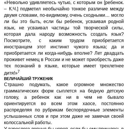
«Невольно удивляетесь чутью, с которым он [ребенок.
– К.Ч.] подметил необычайно тонкое различие между
двумя словами, по-видимому, очень сходными… могло
ли бы это быть, если бы ребенок, усваивая родной
язык, не усваивал частицы той творческой силы,
которая дала народу возможность создать язык?
Посмотрите, с каким трудом приобретается
иностранцем этот инстинкт чужого языка; да и
приобретается ли когда-нибудь вполне? Лет двадцать
проживет немец в России и не может приобресть даже
тех познаний в языке, которые имеет трехлетнее
7
дитя!»
ВЕЛИЧАЙШИЙ ТРУЖЕНИК
Страшно подумать, какое огромное множество
грамматических форм сыплется на бедную детскую
голову, а ребенок как ни в чем не бывало
ориентируется во всем этом хаосе, постоянно
распределяя по рубрикам беспорядочные элементы
услышанных слов и при этом даже не замечая своей
колоссальной работы.
У взрослого лопнул бы череп, если бы ему пришлось в