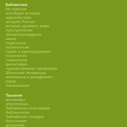
Библиотека
На главную
всеобщая история
журналистика
история России
история древнего мира
культурология
литературоведение
наука
педагогика
политология
право и юриспруденция
психология
социология
философия
художественная литература
Школьная литература
экономика и менеджмент
юмор
языкознание
Теология
апокрифы
апологетика
библейские толкования
библиология
библейские словари
богословие
догматика