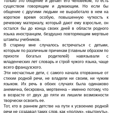
Только это общение и делает его человеком, то есть
существом говорящим и думающим. Но если бы
общение с другими людьми не выработало в нем на
короткое время особую, повышенную чуткость к
речевому материалу, который дают ему взрослые, он
остался бы до конца своих дней в области родного
языка иностранцем, бездушно повторяющим мертвые
штампы учебников.
В старину мне случалось встречаться с детьми,
которым по различным причинам (главным образом по
прихоти богатых родителей) навязывали с
младенческих лет словарь и строй чужого языка, чаще
всего французского.
Эти несчастные дети, с самого начала оторванные от
стихии родной речи, не владели ни своим, ни чужим
языком. Их речь в обоих случаях была одинаково
анемична, бескровна, мертвенна – именно потому, что
в возрасте от двух до пяти их лишили возможности
творчески освоить ее.
Тот, кто в раннем детстве на пути к усвоению родной
речи не создавал таких слов, как «ползук», «вытонуть»,