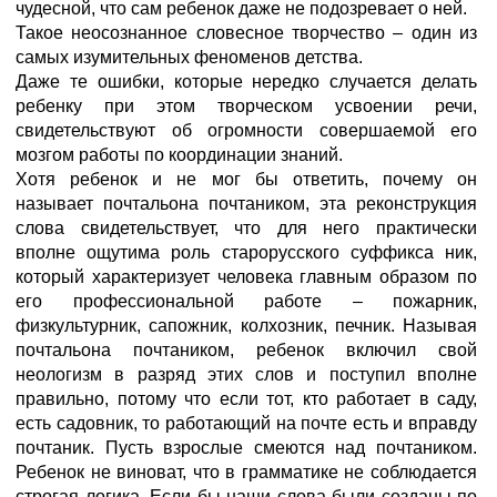
чудесной, что сам ребенок даже не подозревает о ней.
Такое неосознанное словесное творчество – один из
самых изумительных феноменов детства.
Даже те ошибки, которые нередко случается делать
ребенку при этом творческом усвоении речи,
свидетельствуют об огромности совершаемой его
мозгом работы по координации знаний.
Хотя ребенок и не мог бы ответить, почему он
называет почтальона почтаником, эта реконструкция
слова свидетельствует, что для него практически
вполне ощутима роль старорусского суффикса ник,
который характеризует человека главным образом по
его профессиональной работе – пожарник,
физкультурник, сапожник, колхозник, печник. Называя
почтальона почтаником, ребенок включил свой
неологизм в разряд этих слов и поступил вполне
правильно, потому что если тот, кто работает в саду,
есть садовник, то работающий на почте есть и вправду
почтаник. Пусть взрослые смеются над почтаником.
Ребенок не виноват, что в грамматике не соблюдается
строгая логика. Если бы наши слова были созданы по