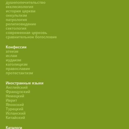
душепопечительство
екклесиология
история церкви
оккультизм
патрология
религиоведение
сектология
современная церковь
сравнительное богословие
Конфессии
атеизм
ислам
иудаизм
католицизм
православие
протестантизм
Иностранные языки
Английский
Французский
Немецкий
Иврит
Японский
Турецкий
Испанский
Китайский
Каталоги