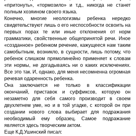
«притонуть», «тормозило» и т.д., никогда не станет
полным хозяином своего языка.
Конечно, многие неологизмы ребенка нередко
свидетельствуют лишь о его неспособности освоить на
первых порах те или иные отклонения от норм
грамматики, свойственные общепринятой речи. Иное
«созданное» ребенком речение, кажущееся нам таким
самобытным, возникло, в сущности, лишь потому, что
ребенок слишком прямолинейно применяет к словам
эти нормы, не догадываясь ни о каких исключениях.
Все это так. И, однако, для меня несомненна огромная
речевая одаренность ребенка.
Она заключается не только в классификации
окончаний, приставок и суффиксов, которую он
незаметно для себя самого производит в своем
двухлетнем уме, но и в той угадке, с которой он при
создании нового слова выбирает для подражания
необходимый ему образец. Самое подражание
является здесь творческим актом.
Еще К.Д.Ушинский писал: