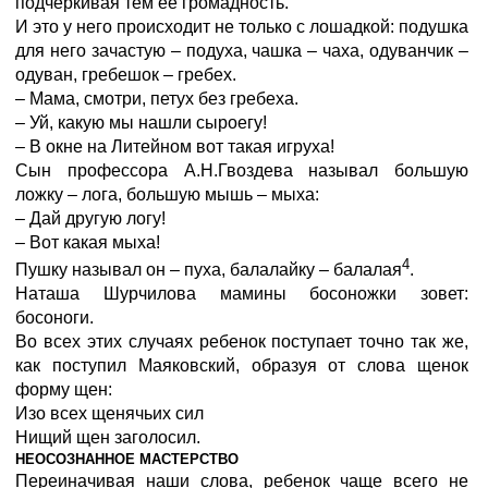
подчеркивая тем ее громадность.
И это у него происходит не только с лошадкой: подушка
для него зачастую – подуха, чашка – чаха, одуванчик –
одуван, гребешок – гребех.
– Мама, смотри, петух без гребеха.
– Уй, какую мы нашли сыроегу!
– В окне на Литейном вот такая игруха!
Сын профессора А.Н.Гвоздева называл большую
ложку – лога, большую мышь – мыха:
– Дай другую логу!
– Вот какая мыха!
4
Пушку называл он – пуха, балалайку – балалая
.
Наташа Шурчилова мамины босоножки зовет:
босоноги.
Во всех этих случаях ребенок поступает точно так же,
как поступил Маяковский, образуя от слова щенок
форму щен:
Изо всех щенячьих сил
Нищий щен заголосил.
НЕОСОЗНАННОЕ МАСТЕРСТВО
Переиначивая наши слова, ребенок чаще всего не