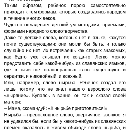
Таким образом, ребенок порою самостоятельно
приходит к тем формам, которые создавались народом
в течение многих веков.
Чудесно овладевает детский ум методами, приемами,
формами народного словотворчества.
Даже те детские слова, которых нет в языке, кажутся
почти существующими: они могли бы быть, и только
случайно их нет. Их встречаешь как старых знакомых,
как будто уже слышал их когда-то. Легко можно
представить себе какой-нибудь из славянских языков,
где в качестве полноправных слов существуют и
сердитки, и никовойный, и всехный.
Или, например, слово нырьба. Ребенок создал его
лишь потому, что не знал нашего взрослого слова
«ныряние». Купаясь в ванне, он так и сказал своей
матери:
– Мама, скомандуй: «К нырьбе приготовиться!»
Нырьба – превосходное слово, энергичное, звонкое; я
не удивился бы, если бы у какого-нибудь из славянских
племен оказалось в живом обиходе слово нырьба, и