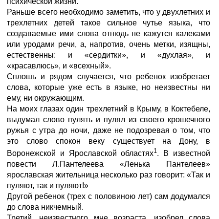
психической жизни.
Раньше всего необходимо заметить, что у двухлетних и
трехлетних детей такое сильное чутье языка, что
создаваемые ими слова отнюдь не кажутся калеками
или уродами речи, а, напротив, очень метки, изящны,
естественны: и «сердитки», и «духлая», и
«красавлюсь», и «всехный».
Сплошь и рядом случается, что ребенок изобретает
слова, которые уже есть в языке, но неизвестны ни
ему, ни окружающим.
На моих глазах один трехлетний в Крыму, в Коктебеле,
выдумал слово пулять и пулял из своего крошечного
ружья с утра до ночи, даже не подозревая о том, что
это слово спокон веку существует на Дону, в
1
Воронежской и Ярославской областях
. В известной
повести Л.Пантелеева «Ленька Пантелеев»
ярославская жительница несколько раз говорит: «Так и
пуляют, так и пуляют!»
Другой ребенок (трех с половиною лет) сам додумался
до слова никчемный.
Третий, неизвестного мне возраста, изобрел слова