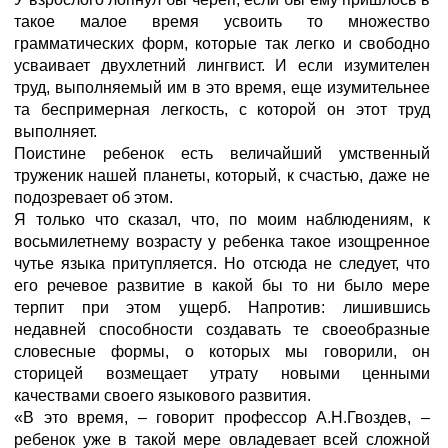
такое малое время усвоить то множество
грамматических форм, которые так легко и свободно
усваивает двухлетний лингвист. И если изумителен
труд, выполняемый им в это время, еще изумительнее
та беспримерная легкость, с которой он этот труд
выполняет.
Поистине ребенок есть величайший умственный
труженик нашей планеты, который, к счастью, даже не
подозревает об этом.
Я только что сказал, что, по моим наблюдениям, к
восьмилетнему возрасту у ребенка такое изощренное
чутье языка притупляется. Но отсюда не следует, что
его речевое развитие в какой бы то ни было мере
терпит при этом ущерб. Напротив: лишившись
недавней способности создавать те своеобразные
словесные формы, о которых мы говорили, он
сторицей возмещает утрату новыми ценными
качествами своего языкового развития.
«В это время, – говорит профессор А.Н.Гвоздев, –
ребенок уже в такой мере овладевает всей сложной