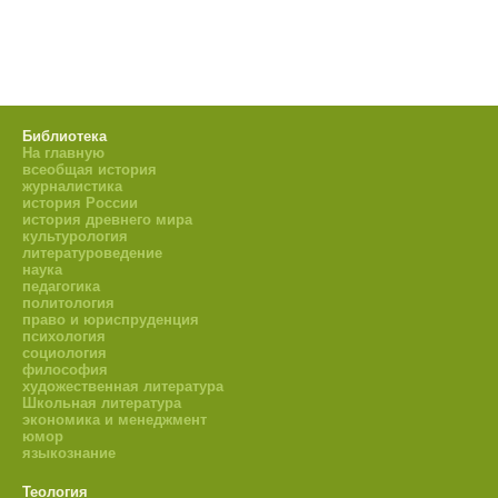
Библиотека
На главную
всеобщая история
журналистика
история России
история древнего мира
культурология
литературоведение
наука
педагогика
политология
право и юриспруденция
психология
социология
философия
художественная литература
Школьная литература
экономика и менеджмент
юмор
языкознание
Теология