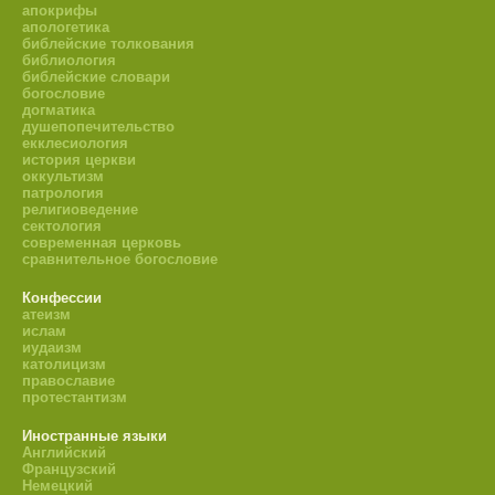
апокрифы
апологетика
библейские толкования
библиология
библейские словари
богословие
догматика
душепопечительство
екклесиология
история церкви
оккультизм
патрология
религиоведение
сектология
современная церковь
сравнительное богословие
Конфессии
атеизм
ислам
иудаизм
католицизм
православие
протестантизм
Иностранные языки
Английский
Французский
Немецкий