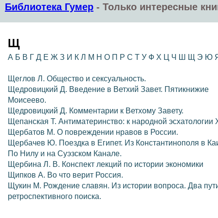
Библиотека Гумер
-
Только интересные кни
Щ
А
Б
В
Г
Д
Е
Ж
З
И
К
Л
М
Н
О
П
Р
С
Т
У
Ф
Х
Ц
Ч
Ш
Щ
Э
Ю
Щеглов Л. Общество и сексуальность.
Щедровицкий Д. Введение в Ветхий Завет. Пятикнижие
Моисеево.
Щедровицкий Д. Комментарии к Ветхому Завету.
Щепанская Т. Антиматеринство: к народной эсхатологии 
Щербатов М. О повреждении нравов в России.
Щербачев Ю. Поездка в Египет. Из Константинополя в Ка
По Нилу и на Суэзском Канале.
Щербина Л. В. Конспект лекций по истории экономики
Щипков А. Во что верит Россия.
Щукин М. Рождение славян. Из истории вопроса. Два пут
ретроспективного поиска.